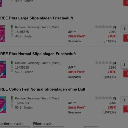
40
St
Binden
EE Plus Large Slipeinlagen Frischeduft
Kenvue Germany GmbH (Mass)
0
18455675
UVP
**
2,99 €
Unser Preis
*
2,98 €
48
St
Binden
Sie sparen
0,01 €
(
0%
)
EE Plus Normal Slipeinlagen Frischeduft
Kenvue Germany GmbH (Mass)
0
18455729
UVP
**
2,99 €
Unser Preis
*
2,89 €
56
St
Binden
Sie sparen
0,10 €
(
3%
)
EE Cotton Feel Normal Slipeinlagen ohne Duft
Kenvue Germany GmbH (Mass)
0
18455994
UVP
**
2,99 €
Unser Preis
*
2,89 €
56
St
Binden
Sie sparen
0,10 €
(
3%
)
Sortieren nach:
Filtern nach: