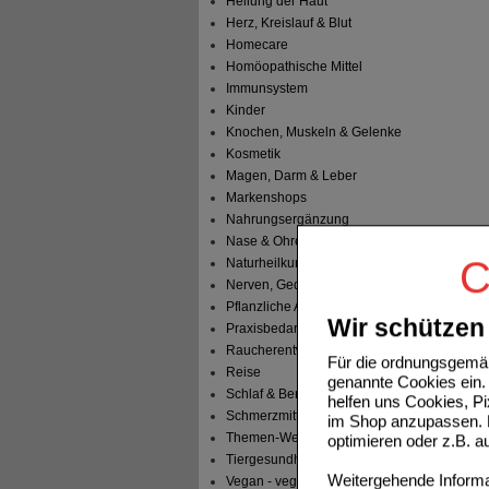
Heilung der Haut
Herz, Kreislauf & Blut
Homecare
Homöopathische Mittel
Immunsystem
Kinder
Knochen, Muskeln & Gelenke
Kosmetik
Magen, Darm & Leber
Markenshops
Nahrungsergänzung
Nase & Ohren
C
Naturheilkunde
Nerven, Gedächtnis & Gemüt
Pflanzliche Arzneimittel
Wir schützen 
Praxisbedarf
Raucherentwöhnung
Für die ordnungsgemäß
Reise
genannte Cookies ein. 
Schlaf & Beruhigung
helfen uns Cookies, P
Schmerzmittel
im Shop anzupassen. D
Themen-Welten
optimieren oder z.B. 
Tiergesundheit & Tierbedarf
Weitergehende Informat
Vegan - vegetarisch