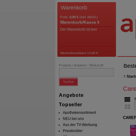
Warenkorb
Preis:
0,00 €
(inkl. MwSt.)
Warenkorb/Kasse
Der Warenkorb ist leer
Mindestbestellwert 13,99 €
Best
Produkt / Anbieter / Wirkstoff
Start
Suchen
Care
Angebote
Topseller
Apothekensortiment
CAREFR
NEU bei uns
Aus der TV-Werbung
Preisknüller