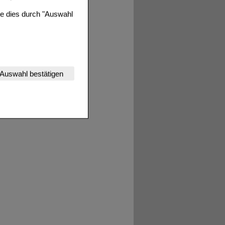
ie dies durch "Auswahl
nserer Website
Auswahl bestätigen
tet werden kann.
estalten,
rhaltensweisen (z.B.
nisse zugeschrittene
ng unserer Website
uf unserer Website aber
, dass Daten hierfür