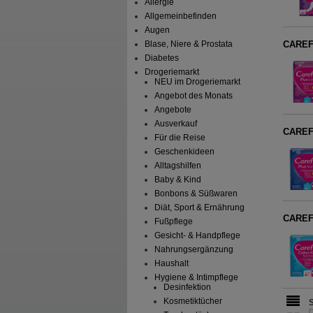
Allergie
Allgemeinbefinden
Augen
CAREFR
Blase, Niere & Prostata
Diabetes
Drogeriemarkt
NEU im Drogeriemarkt
Angebot des Monats
Angebote
Ausverkauf
CAREFR
Für die Reise
Geschenkideen
Alltagshilfen
Baby & Kind
Bonbons & Süßwaren
Diät, Sport & Ernährung
CAREFR
Fußpflege
Gesicht- & Handpflege
Nahrungsergänzung
Haushalt
Hygiene & Intimpflege
Desinfektion
Kosmetiktücher