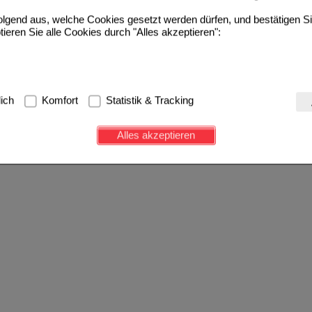
folgend aus, welche Cookies gesetzt werden dürfen, und bestätigen S
tieren Sie alle Cookies durch "Alles akzeptieren":
g:
Hierbei handelt es sich um Cookies, die für die Grundfunktionen u
lich
Komfort
Statistik & Tracking
avigation, Warenkorb, Kundenkonto), weshalb auf diese nicht verzich
s werden genutzt um das Einkaufserlebnis noch ansprechender zu g
Alles akzeptieren
e Wiedererkennung des Besuchers oder unsere Seite an bevorzugte Ve
zupassen. Komfort-Cookies ermöglichen es uns auch auf Ihre Bedürf
d unser Partnerprogramm zu betreiben.
ierüber lassen sich Informationen über die Art und Weise der Nutzu
fe wir unsere Website weiter für Sie optimieren können, den Inhalt a
ittseiten möglichst relevant für Sie zu gestalten. Bitte beachten Sie
e z.B. Google oder soziale Medien übertragen werden.