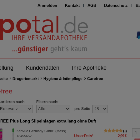
Anmelden
Kontakt
AGB
Datenschutz
Ba
ellung
Kundendaten
Ihre Apotheke
seite
Drogeriemarkt
Hygiene & Intimpflege
Carefree
free
Sortieren nach:
Filtern nach:
pro Seite
EE Plus Long Slipeinlagen extra lang ohne Duft
Kenvue Germany GmbH (Mass)
1
Unser Preis
*
2,99 €
18455652