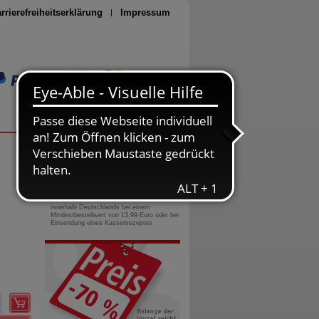
rrierefreiheitserklärung
Impressum
Seite drucken
0800-10 11 422
gebührenfreie Rufnummer
Versandkostenfrei
innerhalb Deutschlands bei einem
Mindestbestellwert von 13,99 Euro oder bei
Einsendung eines Kassenrezeptes