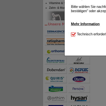
Vitamine & Sport
Bitte wählen Sie nach
Zahn- & Mundpflege
bestätigen" oder akzep
Mehr Information
Technisch Notwendi
Technisch erforder
notwendig sind (z.B. N
Komfort:
Diese Cookie
beispielsweise für di
Spracheinstellung) an
Inhalte anzuzeigen un
Statistik & Tracking:
H
sammeln, mit deren Hil
auch die Werbung auf Dr
teilweise an Dritte wi