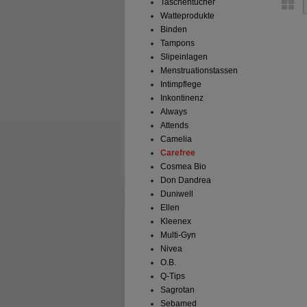
Taschentücher
Watteprodukte
Binden
Tampons
Slipeinlagen
Menstruationstassen
Intimpflege
Inkontinenz
Always
Attends
Camelia
Carefree
Cosmea Bio
Don Dandrea
Duniwell
Ellen
Kleenex
Multi-Gyn
Nivea
O.B.
Q-Tips
Sagrotan
Sebamed