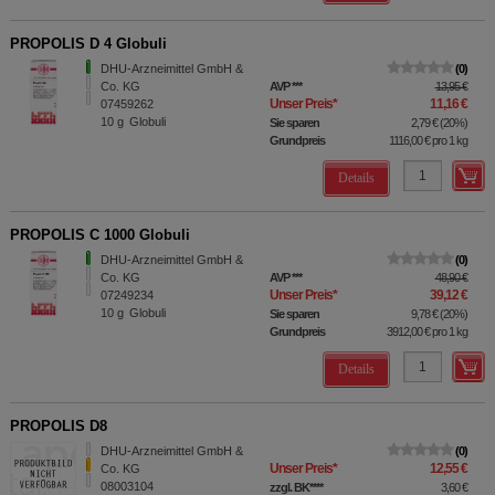
PROPOLIS D 4 Globuli
DHU-Arzneimittel GmbH &
0
Co. KG
AVP
***
13,95 €
Unser Preis
*
11,16 €
07459262
10
g
Globuli
Sie sparen
2,79 €
(
20%
)
Grundpreis
1116,00 €
pro 1 kg
Details
PROPOLIS C 1000 Globuli
DHU-Arzneimittel GmbH &
0
Co. KG
AVP
***
48,90 €
Unser Preis
*
39,12 €
07249234
10
g
Globuli
Sie sparen
9,78 €
(
20%
)
Grundpreis
3912,00 €
pro 1 kg
Details
PROPOLIS D8
DHU-Arzneimittel GmbH &
0
Unser Preis
*
12,55 €
Co. KG
08003104
zzgl. BK
****
3,60 €