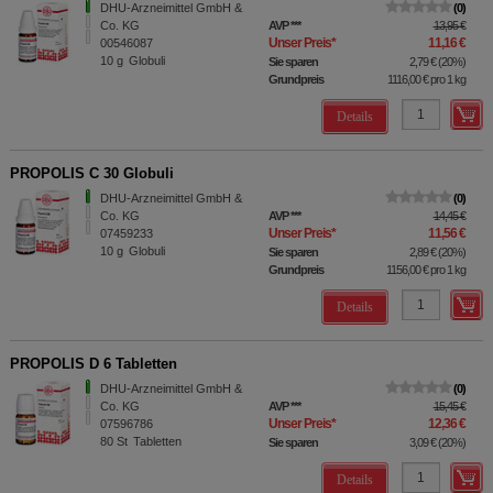
DHU-Arzneimittel GmbH &
0
Co. KG
AVP
***
13,95 €
Unser Preis
*
11,16 €
00546087
10
g
Globuli
Sie sparen
2,79 €
(
20%
)
Grundpreis
1116,00 €
pro 1 kg
Details
PROPOLIS C 30 Globuli
DHU-Arzneimittel GmbH &
0
Co. KG
AVP
***
14,45 €
Unser Preis
*
11,56 €
07459233
10
g
Globuli
Sie sparen
2,89 €
(
20%
)
Grundpreis
1156,00 €
pro 1 kg
Details
PROPOLIS D 6 Tabletten
DHU-Arzneimittel GmbH &
0
Co. KG
AVP
***
15,45 €
Unser Preis
*
12,36 €
07596786
80
St
Tabletten
Sie sparen
3,09 €
(
20%
)
Details