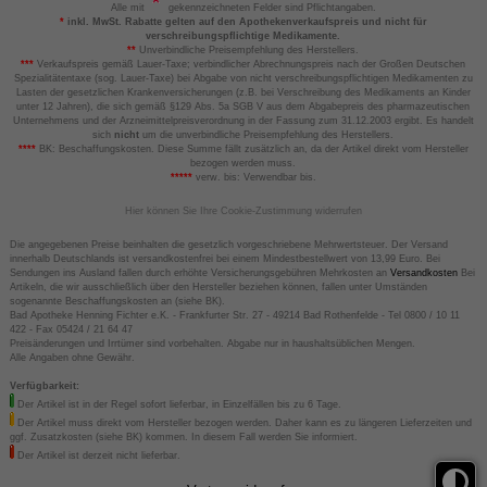
Alle mit
gekennzeichneten Felder sind Pflichtangaben.
*
inkl. MwSt. Rabatte gelten auf den Apothekenverkaufspreis und nicht für
verschreibungspflichtige Medikamente.
**
Unverbindliche Preisempfehlung des Herstellers.
***
Verkaufspreis gemäß Lauer-Taxe; verbindlicher Abrechnungspreis nach der Großen Deutschen
Spezialitätentaxe (sog. Lauer-Taxe) bei Abgabe von nicht verschreibungspflichtigen Medikamenten zu
Lasten der gesetzlichen Krankenversicherungen (z.B. bei Verschreibung des Medikaments an Kinder
unter 12 Jahren), die sich gemäß §129 Abs. 5a SGB V aus dem Abgabepreis des pharmazeutischen
Unternehmens und der Arzneimittelpreisverordnung in der Fassung zum 31.12.2003 ergibt. Es handelt
sich
nicht
um die unverbindliche Preisempfehlung des Herstellers.
****
BK: Beschaffungskosten. Diese Summe fällt zusätzlich an, da der Artikel direkt vom Hersteller
bezogen werden muss.
*****
verw. bis: Verwendbar bis.
Hier können Sie Ihre Cookie-Zustimmung widerrufen
Die angegebenen Preise beinhalten die gesetzlich vorgeschriebene Mehrwertsteuer. Der Versand
innerhalb Deutschlands ist versandkostenfrei bei einem Mindestbestellwert von 13,99 Euro. Bei
Sendungen ins Ausland fallen durch erhöhte Versicherungsgebühren Mehrkosten an
Versandkosten
Bei
Artikeln, die wir ausschließlich über den Hersteller beziehen können, fallen unter Umständen
sogenannte Beschaffungskosten an (siehe BK).
Bad Apotheke Henning Fichter e.K. - Frankfurter Str. 27 - 49214 Bad Rothenfelde - Tel 0800 / 10 11
422 - Fax 05424 / 21 64 47
Preisänderungen und Irrtümer sind vorbehalten. Abgabe nur in haushaltsüblichen Mengen.
Alle Angaben ohne Gewähr.
Verfügbarkeit:
Der Artikel ist in der Regel sofort lieferbar, in Einzelfällen bis zu 6 Tage.
Der Artikel muss direkt vom Hersteller bezogen werden. Daher kann es zu längeren Lieferzeiten und
ggf. Zusatzkosten (siehe BK) kommen. In diesem Fall werden Sie informiert.
Der Artikel ist derzeit nicht lieferbar.