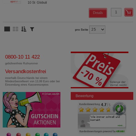
10
St
Globuli
Details
pro Seite
0800-10 11 422
gebührenfreie Rufnummer
Versandkostenfrei
innerhalb Deutschlands bei einem
Mindestbestellwert von 13,99 Euro oder bei
Einsendung eines Kassenrezeptes
Bewertung