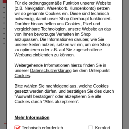
Für die ordnungsgemäße Funktion unserer Website
Allgemeine Information
(z.B. Navigation, Warenkorb, Kundenkonto) setzen
Produktberatung
wir so genannte Cookies ein. Diese sind technisch
Meldung Arzneimittelrisiken
notwendig, damit unser Shop überhaupt funktioniert.
Zuzahlungsfreie Arzneien
Darüber hinaus helfen uns Cookies, Pixel und
Angebote & Downloads
vergleichbare Technologien, unsere Website an das
Newsletter
von Ihnen bevorzugte Verhalten im Shop
Neukundenprämie
anzupassen. Die Informationen darüber, wie Sie
Stellenangebote
unsere Seiten nutzen, setzen wir ein, um den Shop
zu optimieren oder z.B. auf Sie zugeschnittene
Werbung einblenden zu können.
Weitergehende Informationen hierzu finden Sie in
unserer
Datenschutzerklärung
bei dem Unterpunkt
Cookies
.
Bitte wählen Sie nachfolgend aus, welche Cookies
gesetzt werden dürfen, und bestätigen Sie dies durch
"Auswahl bestätigen" oder akzeptieren Sie alle
Cookies durch "Alles akzeptieren":
Mehr Information
Technisch Notwendig:
Technisch erforderlich
Hierbei handelt es sich um
Komfort