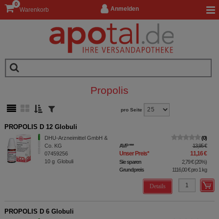
0
Anmelden
Warenkorb
Propolis
pro Seite
PROPOLIS D 12 Globuli
DHU-Arzneimittel GmbH &
0
Co. KG
AVP
***
13,95 €
Unser Preis
*
11,16 €
07459256
10
g
Globuli
Sie sparen
2,79 €
(
20%
)
Grundpreis
1116,00 €
pro 1 kg
Details
PROPOLIS D 6 Globuli