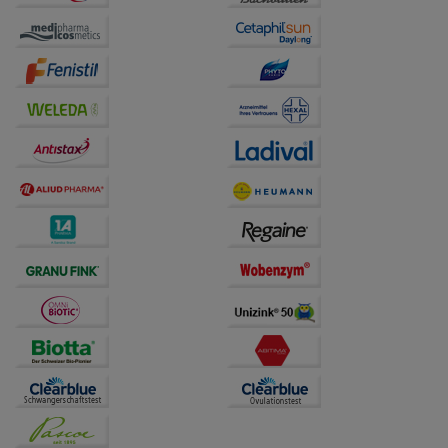
Website weiter für Sie optimieren können, den Inhalt
auf unserer Website aber auch die Werbung auf
Drittseiten möglichst relevant für Sie zu gestalten.
Bitte beachten Sie, dass Daten hierfür teilweise an
Dritte wie z.B. Google oder soziale Medien
übertragen werden.