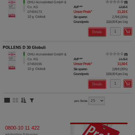
DHU-Arzneimittel GmbH &
0
Co. KG
AVP
***
13,95 €
Unser Preis
*
11,16 €
07459173
10
g
Globuli
Sie sparen
2,79 €
(
20%
)
Grundpreis
1116,00 €
pro 1 kg
Details
POLLENS D 30 Globuli
DHU-Arzneimittel GmbH &
0
Co. KG
AVP
***
14,45 €
Unser Preis
*
11,56 €
07459196
10
g
Globuli
Sie sparen
2,89 €
(
20%
)
Grundpreis
1156,00 €
pro 1 kg
Details
pro Seite
0800-10 11 422
gebührenfreie Rufnummer