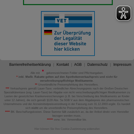
Barrierefreiheitserklärung
Kontakt
AGB
Datenschutz
Impressum
Alle mit
gekennzeichneten Felder sind Pflichtangaben.
*
inkl. MwSt. Rabatte gelten auf den Apothekenverkaufspreis und nicht für
verschreibungspflichtige Medikamente.
**
Unverbindliche Preisempfehlung des Herstellers.
***
Verkaufspreis gemäß Lauer-Taxe; verbindlicher Abrechnungspreis nach der Großen Deutschen
Spezialitätentaxe (sog. Lauer-Taxe) bei Abgabe von nicht verschreibungspflichtigen Medikamenten zu
Lasten der gesetzlichen Krankenversicherungen (z.B. bei Verschreibung des Medikaments an Kinder
unter 12 Jahren), die sich gemäß §129 Abs. 5a SGB V aus dem Abgabepreis des pharmazeutischen
Unternehmens und der Arzneimittelpreisverordnung in der Fassung zum 31.12.2003 ergibt. Es handelt
sich
nicht
um die unverbindliche Preisempfehlung des Herstellers.
****
BK: Beschaffungskosten. Diese Summe fällt zusätzlich an, da der Artikel direkt vom Hersteller
bezogen werden muss.
*****
verw. bis: Verwendbar bis.
Hier können Sie Ihre Cookie-Zustimmung widerrufen