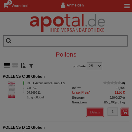
0
Anmelden
Warenkorb
Pollens
pro Seite
POLLENS C 30 Globuli
DHU-Arzneimittel GmbH &
0
Co. KG
AVP
***
14,45 €
Unser Preis
*
11,56 €
07249211
10
g
Globuli
Sie sparen
2,89 €
(
20%
)
Grundpreis
1156,00 €
pro 1 kg
Details
POLLENS D 12 Globuli