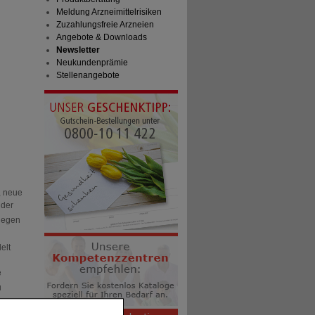
Meldung Arzneimittelrisiken
Zuzahlungsfreie Arzneien
Angebote & Downloads
Newsletter
Neukundenprämie
Stellenangebote
, neue
 der
gegen
elt
e
u