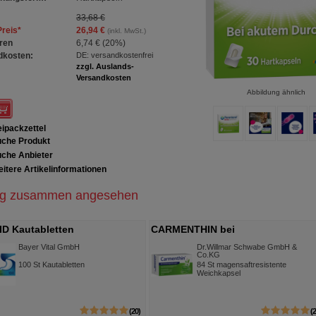
33,68 €
Preis
*
26,94 €
(inkl. MwSt.)
ren
6,74 €
(
20%
)
dkosten:
DE: versandkostenfrei
zzgl. Auslands-
Versandkosten
Abbildung ähnlich
ipackzettel
che Produkt
che Anbieter
itere Artikelinformationen
ig zusammen angesehen
D Kautabletten
CARMENTHIN bei
Verdauungsstörungen
Bayer Vital GmbH
Dr.Willmar Schwabe GmbH &
Co.KG
msr.Weichkaps.
100
St
Kautabletten
84
St
magensaftresistente
Weichkapsel
20