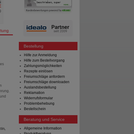
€
AVP
***
21,99 €
AVP
***
€
Unser Preis
*
17,59 €
Unser Preis
*
%
)
Sie sparen
4,40 €
(
20%
)
Sie sparen
Max. Abgabe:
3
tung
Bestellung
Hilfe zur Anmeldung
Hilfe zum Bestellvorgang
ces
Zahlungsmöglichkeiten
Rezepte einlösen
Freiumschläge anfordern
Freiumschläge downloaden
n
Auslandsbestellung
hrung.
Reklamation
 und
Widerrufsformular
Problembehebung
Bestellschein
Beratung und Service
Allgemeine Information
tin,
Produktberatung