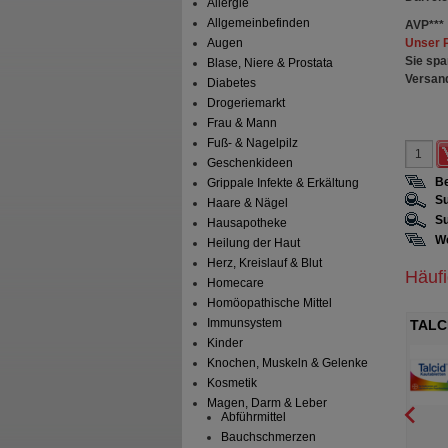
Allergie
Allgemeinbefinden
AVP
***
Unser 
Augen
Sie spa
Blase, Niere & Prostata
Versan
Diabetes
Drogeriemarkt
Frau & Mann
Fuß- & Nagelpilz
Geschenkideen
Be
Grippale Infekte & Erkältung
Su
Haare & Nägel
Su
Hausapotheke
We
Heilung der Haut
Herz, Kreislauf & Blut
Häuf
Homecare
Homöopathische Mittel
Immunsystem
 bei
LAXOBERAL Abführ-Tropfen
TALCI
Kinder
törungen
illmar Schwabe GmbH &
A. Nattermann & Cie GmbH
G
Knochen, Muskeln & Gelenke
s.
magensaftresistente
50
ml
Tropfen zum Einnehmen
Kosmetik
hkapsel
Magen, Darm & Leber
Abführmittel
Bauchschmerzen
0
3