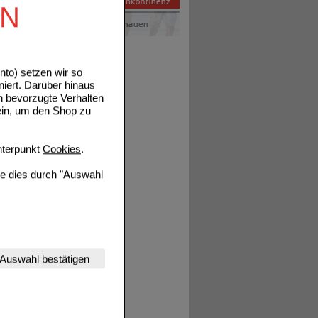
EN
 auch
ll
Jedoch
oder
to) setzen wir so
m
niert. Darüber hinaus
den. Es
n bevorzugte Verhalten
phylaxe
ein, um den Shop zu
 zu
en
terpunkt
Cookies
.
 Um
r
ie dies durch "Auswahl
-Hefe
en.
.
nserer Website
Auswahl bestätigen
tet werden kann.
estalten,
tails
rhaltensweisen (z.B.
nisse zugeschrittene