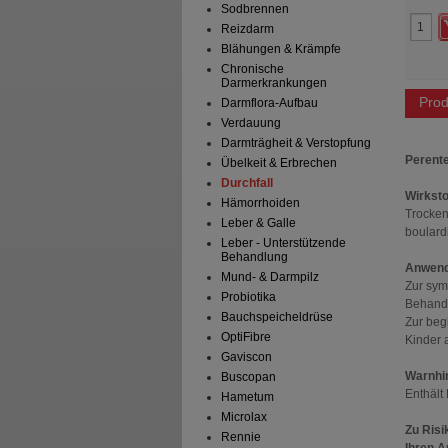
36,97 €
AVP
***
30,26 €
Sodbrennen
 Preis
*
26,49 €
Unser Preis
*
19,45 €
Reizdarm
aren
10,48 €
(
28%
)
Sie sparen
10,81 €
(
36%
)
Blähungen & Krämpfe
Grundpreis
389,00 €
pro 1 l
Max. Abgabe:
1
Chronische
Darmerkrankungen
Prod
Darmflora-Aufbau
Verdauung
Darmträgheit & Verstopfung
Perente
Übelkeit & Erbrechen
Durchfall
Wirksto
Hämorrhoiden
Trocke
Leber & Galle
boulardi
Leber - Unterstützende
Behandlung
Anwend
Mund- & Darmpilz
Zur sym
Probiotika
Behandl
Bauchspeicheldrüse
Zur beg
OptiFibre
Kinder 
Gaviscon
Warnhi
Buscopan
Enthält
Hametum
Microlax
Zu Risi
Rennie
Ihren A