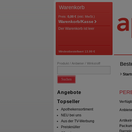
Warenkorb
Preis:
0,00 €
(inkl. MwSt.)
Warenkorb/Kasse
Der Warenkorb ist leer
Mindestbestellwert 13,99 €
Best
Produkt / Anbieter / Wirkstoff
Start
Suchen
PERE
Angebote
Topseller
Verfügb
Apothekensortiment
Anbiete
NEU bei uns
Artikeln
Aus der TV-Werbung
Packun
Preisknüller
Darrei