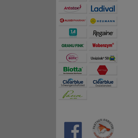
alle kl
Gegensa
einziga
nach der
Perente
vor hohe
Effekti
• Zusät
• Nutzt
boulardi
• Besit
• Wirks
• Schne
(Lyophi
• Beein
• Gut v
• Erfor
• Unemp
1. Ist P
Ja. Per