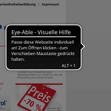
rrierefreiheitserklärung
Impressum
Seite drucken
0800-10 11 422
gebührenfreie Rufnummer
Versandkostenfrei
innerhalb Deutschlands bei einem
Mindestbestellwert von 13,99 Euro oder bei
Einsendung eines Kassenrezeptes
kt!
)