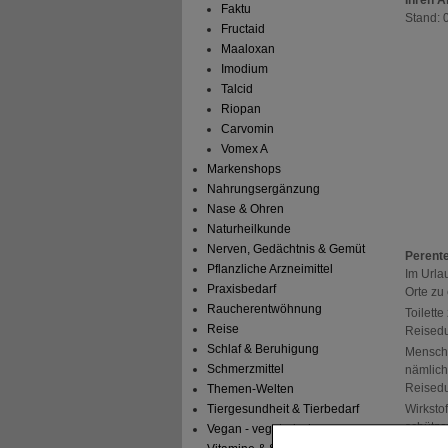
Faktu
Stand: 
Fructaid
Maaloxan
Imodium
Talcid
Riopan
Carvomin
Vomex A
Markenshops
Nahrungsergänzung
Nase & Ohren
Naturheilkunde
Nerven, Gedächtnis & Gemüt
Perente
Pflanzliche Arzneimittel
Im Urla
Praxisbedarf
Orte zu
Raucherentwöhnung
Toilett
Reise
Reisedur
Schlaf & Beruhigung
Mensche
Schmerzmittel
nämlich
Reisedu
Themen-Welten
Wirkstof
Tiergesundheit & Tierbedarf
schütze
Vegan - vegetarisch