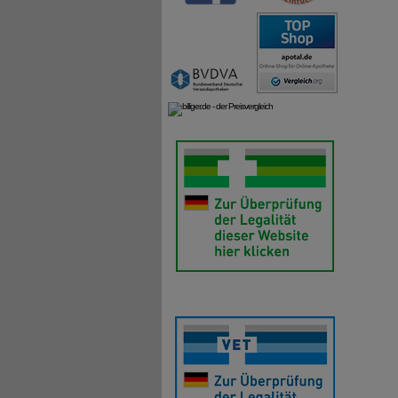
natürli
Reisedu
andere 
natürli
2. Wie 
Die spe
und hilf
verhind
Gleichz
Darmflo
3. Wie 
Wenn vo
vor den
Es ist 
Beschwe
4. Waru
Weil Pe
aufbewa
Gefahr,
Urlaub 