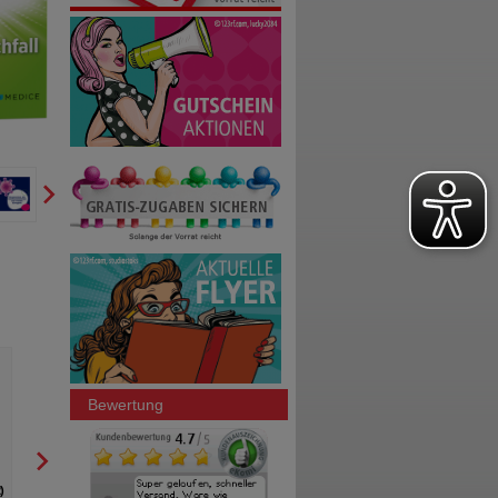
SUPERPEP Reise Kaugummi
PERENTEROL forte 250 m
Dragees 20 mg
Kapseln
HERMES Arzneimittel GmbH
MEDICE Arzneimittel Pü
GmbH&Co.KG
Bewertung
20
St
Kaugummi
100
St
Hartkapseln
2
0