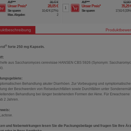
AVP
***
38,47 €
AVP
***
52,90 
Unser Preis
*
28,05 €
Unser Preis
*
35,29 
Sie sparen
10,42 €
(
27%
)
Sie sparen
17,61 €
(
33
Max. Abgabe:
2
uktbeschreibung
Produktbewer
®
rol
forte 250 mg Kapseln.
ff:
nhefe aus Saccharomyces cerevisiae HANSEN CBS 5926 (Synonym: Saccharomy
i).
ungsgebiete:
ptomatischen Behandlung akuter Diarrhöen. Zur Vorbeugung und symptomatische
ung der Beschwerden von Reisedurchfällen sowie Durchfällen unter Sondenernä
leitenden Behandlung bei länger bestehenden Formen der Akne. Für Erwachsene
ab 2 Jahren.
nweis:
 Lactose.
ken und Nebenwirkungen lesen Sie die Packungsbeilage und fragen Sie Ihre Ärz
rzt oder in Ihrer Apotheke.