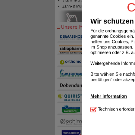
Vitamine & Sport
C
Zahn- & Mundpflege
Wir schützen 
Für die ordnungsgemäß
genannte Cookies ein. 
helfen uns Cookies, P
im Shop anzupassen. D
optimieren oder z.B. 
Weitergehende Informat
Wochen 
Einka
bestmögl
Bitte wählen Sie nach
Einnahm
Sie mü
bestätigen" oder akzep
beginne
Kunde
Mehr Information
IBUHEX
Perente
Technisch Notwendi
Technisch erforder
Durchfa
notwendig sind (z.B. N
Es ist 
im Urla
Komfort:
Diese Cookie
Darmpr
beispielsweise für di
sind en
Spracheinstellung) an