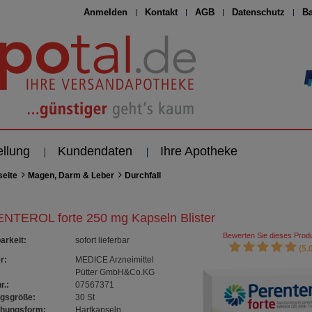
Anmelden
Kontakt
AGB
Datenschutz
Ba
ellung
Kundendaten
Ihre Apotheke
seite
Magen, Darm & Leber
Durchfall
NTEROL forte 250 mg Kapseln Blister
Bewerten Sie dieses Produ
arkeit
:
sofort lieferbar
(5.0
r:
MEDICE Arzneimittel
Pütter GmbH&Co.KG
r.:
07567371
gsgröße:
30
St
chungsform:
Hartkapseln