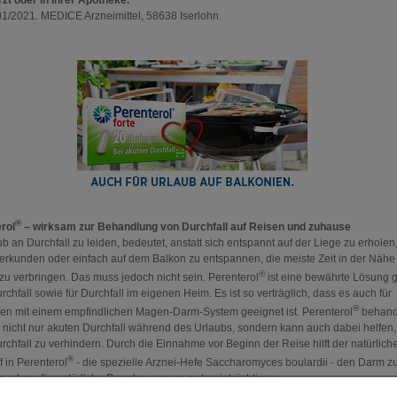
01/2021. MEDICE Arzneimittel, 58638 Iserlohn.
®
rol
– wirksam zur Behandlung von Durchfall auf Reisen und zuhause
ub an Durchfall zu leiden, bedeutet, anstatt sich entspannt auf der Liege zu erholen
 erkunden oder einfach auf dem Balkon zu entspannen, die meiste Zeit in der Nähe
®
e zu verbringen. Das muss jedoch nicht sein. Perenterol
ist eine bewährte Lösung 
chfall sowie für Durchfall im eigenen Heim. Es ist so verträglich, dass es auch für
®
n mit einem empfindlichen Magen-Darm-System geeignet ist. Perenterol
behand
 nicht nur akuten Durchfall während des Urlaubs, sondern kann auch dabei helfen,
rchfall zu verhindern. Durch die Einnahme vor Beginn der Reise hilft der natürlich
®
f in Perenterol
- die spezielle Arznei-Hefe Saccharomyces boulardii - den Darm z
n, ohne die natürliche Darmbewegung zu beeinträchtigen.