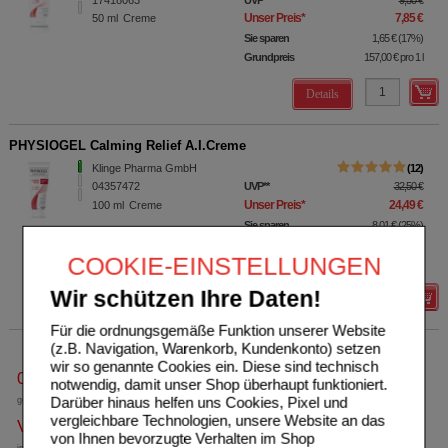
Unser Preis
*
7,85 €
50
ml
Creme
Sie sparen
1,65 €
(
17%
)
Grundpreis
157,00 €
pro 1 l
Details
PHYSIOGEL Calming Relief A.I.Creme
Klinge Pharma GmbH
12
04357472
UVP
**
32,50 €
Unser Preis
*
24,49 €
100
ml
Creme
Sie sparen
8,01 €
(
25%
)
Grundpreis
244,90 €
pro 1 l
COOKIE-EINSTELLUNGEN
MHD:
11/2027
Wir schützen Ihre Daten!
Details
Für die ordnungsgemäße Funktion unserer Website
(z.B. Navigation, Warenkorb, Kundenkonto) setzen
wir so genannte Cookies ein. Diese sind technisch
0800-10 11 422
notwendig, damit unser Shop überhaupt funktioniert.
Darüber hinaus helfen uns Cookies, Pixel und
gebührenfreie Rufnummer
vergleichbare Technologien, unsere Website an das
Versandkostenfrei
von Ihnen bevorzugte Verhalten im Shop