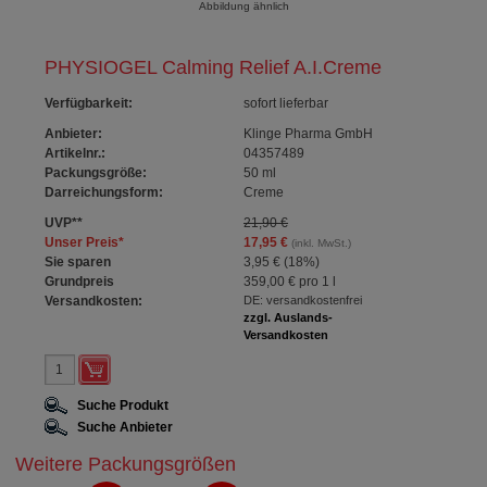
Abbildung ähnlich
PHYSIOGEL Calming Relief A.I.Creme
Verfügbarkeit
:
sofort lieferbar
Anbieter:
Klinge Pharma GmbH
Artikelnr.:
04357489
Packungsgröße:
50
ml
Darreichungsform:
Creme
UVP
**
21,90 €
Unser Preis
*
17,95 €
(inkl. MwSt.)
Sie sparen
3,95 €
(
18%
)
Grundpreis
359,00 €
pro 1 l
Versandkosten:
DE: versandkostenfrei
zzgl. Auslands-
Versandkosten
Suche Produkt
Suche Anbieter
Weitere Packungsgrößen