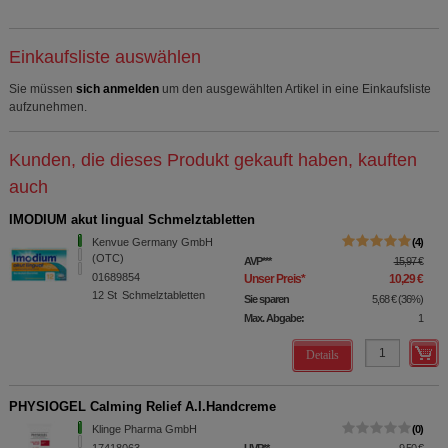
Einkaufsliste auswählen
Sie müssen
sich anmelden
um den ausgewählten Artikel in eine Einkaufsliste
aufzunehmen.
Kunden, die dieses Produkt gekauft haben, kauften
auch
IMODIUM akut lingual Schmelztabletten
Kenvue Germany GmbH
4
(OTC)
AVP
***
15,97 €
01689854
Unser Preis
*
10,29 €
12
St
Schmelztabletten
Sie sparen
5,68 €
(
36%
)
Max. Abgabe:
1
Details
PHYSIOGEL Calming Relief A.I.Handcreme
Klinge Pharma GmbH
0
17418063
UVP
**
9,50 €