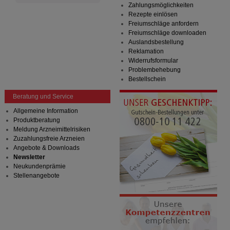
beispielsweise für die Wiedererkennung des
Zahlungsmöglichkeiten
Besuchers oder unsere Seite an bevorzugte
Rezepte einlösen
Verhaltensweisen (z.B. Spracheinstellung)
Freiumschläge anfordern
anzupassen. Komfort-Cookies ermöglichen es uns
Freiumschläge downloaden
auch auf Ihre Bedürfnisse zugeschrittene Inhalte
Auslandsbestellung
anzuzeigen und unser Partnerprogramm zu
Reklamation
betreiben.
Widerrufsformular
Problembehebung
Statistik & Tracking:
Hierüber lassen sich
Bestellschein
Informationen über die Art und Weise der Nutzung
Beratung und Service
unserer Website sammeln, mit deren Hilfe wir unsere
Website weiter für Sie optimieren können, den Inhalt
Allgemeine Information
auf unserer Website aber auch die Werbung auf
Produktberatung
Drittseiten möglichst relevant für Sie zu gestalten.
Meldung Arzneimittelrisiken
Bitte beachten Sie, dass Daten hierfür teilweise an
Zuzahlungsfreie Arzneien
Dritte wie z.B. Google oder soziale Medien
Angebote & Downloads
übertragen werden.
Newsletter
Neukundenprämie
Stellenangebote