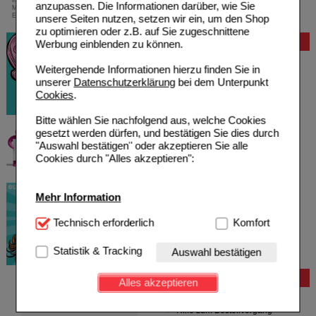
innerhalb Deutschlands bei einem
anzupassen. Die Informationen darüber, wie Sie
Mindestbestellwert von 13,99 Euro oder bei
Einsendung eines Kassenrezeptes
unsere Seiten nutzen, setzen wir ein, um den Shop
zu optimieren oder z.B. auf Sie zugeschnittene
Bewertung
Werbung einblenden zu können.
Weitergehende Informationen hierzu finden Sie in
unserer
Datenschutzerklärung
bei dem Unterpunkt
Cookies
.
Bitte wählen Sie nachfolgend aus, welche Cookies
gesetzt werden dürfen, und bestätigen Sie dies durch
"Auswahl bestätigen" oder akzeptieren Sie alle
Cookies durch "Alles akzeptieren":
Mehr Information
Technisch Notwendig:
Technisch erforderlich
Hierbei handelt es sich um
Komfort
Cookies, die für die Grundfunktionen unserer
Website notwendig sind (z.B. Navigation, Warenkorb,
Statistik & Tracking
Auswahl bestätigen
Kundenkonto), weshalb auf diese nicht verzichtet
werden kann.
Bestellung
Alles akzeptieren
Komfort:
Diese Cookies werden genutzt um das
Hilfe zur Anmeldung
Einkaufserlebnis noch ansprechender zu gestalten,
Hilfe zum Bestellvorgang