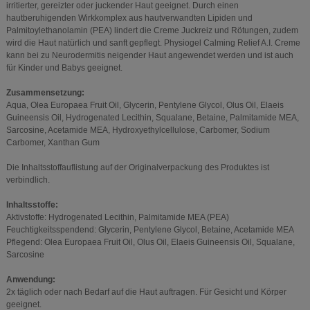
irritierter, gereizter oder juckender Haut geeignet. Durch einen
hautberuhigenden Wirkkomplex aus hautverwandten Lipiden und
Palmitoylethanolamin (PEA) lindert die Creme Juckreiz und Rötungen, zudem
wird die Haut natürlich und sanft gepflegt. Physiogel Calming Relief A.I. Creme
kann bei zu Neurodermitis neigender Haut angewendet werden und ist auch
für Kinder und Babys geeignet.
Zusammensetzung:
Aqua, Olea Europaea Fruit Oil, Glycerin, Pentylene Glycol, Olus Oil, Elaeis
Guineensis Oil, Hydrogenated Lecithin, Squalane, Betaine, Palmitamide MEA,
Sarcosine, Acetamide MEA, Hydroxyethylcellulose, Carbomer, Sodium
Carbomer, Xanthan Gum
Die Inhaltsstoffauflistung auf der Originalverpackung des Produktes ist
verbindlich.
Inhaltsstoffe:
Aktivstoffe: Hydrogenated Lecithin, Palmitamide MEA (PEA)
Feuchtigkeitsspendend: Glycerin, Pentylene Glycol, Betaine, Acetamide MEA
Pflegend: Olea Europaea Fruit Oil, Olus Oil, Elaeis Guineensis Oil, Squalane,
Sarcosine
Anwendung:
2x täglich oder nach Bedarf auf die Haut auftragen. Für Gesicht und Körper
geeignet.