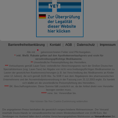
Barrierefreiheitserklärung
Kontakt
AGB
Datenschutz
Impressum
Alle mit
gekennzeichneten Felder sind Pflichtangaben.
*
inkl. MwSt. Rabatte gelten auf den Apothekenverkaufspreis und nicht für
verschreibungspflichtige Medikamente.
**
Unverbindliche Preisempfehlung des Herstellers.
***
Verkaufspreis gemäß Lauer-Taxe; verbindlicher Abrechnungspreis nach der Großen Deutschen
Spezialitätentaxe (sog. Lauer-Taxe) bei Abgabe von nicht verschreibungspflichtigen Medikamenten zu
Lasten der gesetzlichen Krankenversicherungen (z.B. bei Verschreibung des Medikaments an Kinder
unter 12 Jahren), die sich gemäß §129 Abs. 5a SGB V aus dem Abgabepreis des pharmazeutischen
Unternehmens und der Arzneimittelpreisverordnung in der Fassung zum 31.12.2003 ergibt. Es handelt
sich
nicht
um die unverbindliche Preisempfehlung des Herstellers.
****
BK: Beschaffungskosten. Diese Summe fällt zusätzlich an, da der Artikel direkt vom Hersteller
bezogen werden muss.
*****
verw. bis: Verwendbar bis.
Hier können Sie Ihre Cookie-Zustimmung widerrufen
Die angegebenen Preise beinhalten die gesetzlich vorgeschriebene Mehrwertsteuer. Der Versand
innerhalb Deutschlands ist versandkostenfrei bei einem Mindestbestellwert von 13,99 Euro. Bei
Sendungen ins Ausland fallen durch erhöhte Versicherungsgebühren Mehrkosten an
Versandkosten
Bei