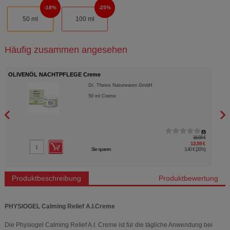
18%
25%
50 ml
100 ml
Häufig zusammen angesehen
OLIVENÖL NACHTPFLEGE Creme
OLIV
Dr. Theiss Naturwaren GmbH
50
ml
Creme
0
16,99 €
13,59 €
Sie sparen
3,40 €
(
20%
)
Produktbeschreibung
Produktbewertung
PHYSIOGEL Calming Relief A.I.Creme
Die Physiogel Calming Relief A.I. Creme ist für die tägliche Anwendung bei