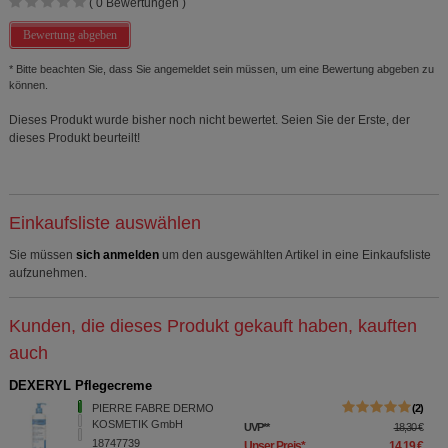
(
0
Bewertungen )
Bewertung abgeben
* Bitte beachten Sie, dass Sie angemeldet sein müssen, um eine Bewertung abgeben zu
können.
Dieses Produkt wurde bisher noch nicht bewertet. Seien Sie der Erste, der
dieses Produkt beurteilt!
Einkaufsliste auswählen
Sie müssen
sich anmelden
um den ausgewählten Artikel in eine Einkaufsliste
aufzunehmen.
Kunden, die dieses Produkt gekauft haben, kauften
auch
DEXERYL Pflegecreme
PIERRE FABRE DERMO
2
KOSMETIK GmbH
UVP
**
18,30 €
18747739
Unser Preis
*
14,19 €