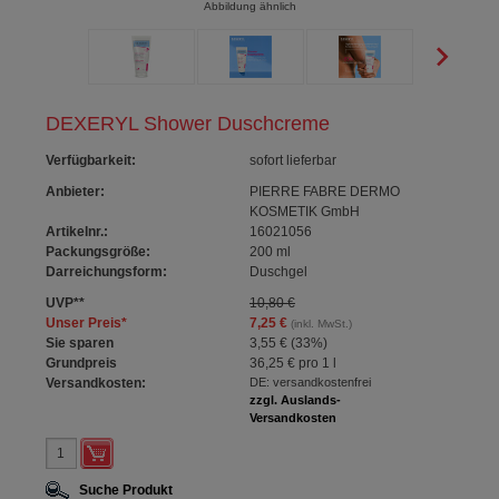
Abbildung ähnlich
DEXERYL Shower Duschcreme
Verfügbarkeit
:
sofort lieferbar
Anbieter:
PIERRE FABRE DERMO
KOSMETIK GmbH
Artikelnr.:
16021056
Packungsgröße:
200
ml
Darreichungsform:
Duschgel
UVP
**
10,80 €
Unser Preis
*
7,25 €
(inkl. MwSt.)
Sie sparen
3,55 €
(
33%
)
Grundpreis
36,25 €
pro 1 l
Versandkosten:
DE: versandkostenfrei
zzgl. Auslands-
Versandkosten
Suche Produkt