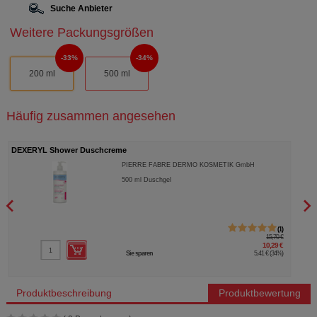
Suche Anbieter
Weitere Packungsgrößen
33%
34%
200 ml
500 ml
Häufig zusammen angesehen
DEXERYL Shower Duschcreme
PHYS
PIERRE FABRE DERMO KOSMETIK GmbH
500
ml
Duschgel
1
15,70 €
10,29 €
Sie sparen
5,41 €
(
34%
)
Produktbeschreibung
Produktbewertung