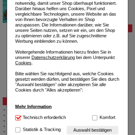
notwendig, damit unser Shop überhaupt funktioniert.
Darüber hinaus helfen uns Cookies, Pixel und
vergleichbare Technologien, unsere Website an das
von Ihnen bevorzugte Verhalten im Shop
anzupassen. Die Informationen darüber, wie Sie
Bestellung
unsere Seiten nutzen, setzen wir ein, um den Shop
zu optimieren oder z.B. auf Sie zugeschnittene
Hilfe zur Anmeldung
Werbung einblenden zu können.
Hilfe zum Bestellvorgang
Zahlungsmöglichkeiten
Weitergehende Informationen hierzu finden Sie in
Rezepte einlösen
unserer
Datenschutzerklärung
bei dem Unterpunkt
Freiumschläge anfordern
Cookies
.
Freiumschläge downloaden
Auslandsbestellung
Bitte wählen Sie nachfolgend aus, welche Cookies
Reklamation
gesetzt werden dürfen, und bestätigen Sie dies durch
Widerrufsformular
"Auswahl bestätigen" oder akzeptieren Sie alle
Problembehebung
Cookies durch "Alles akzeptieren":
Bestellschein
Beratung und Service
Mehr Information
Allgemeine Information
Produktberatung
Technisch Notwendig:
Technisch erforderlich
Hierbei handelt es sich um
Komfort
Meldung Arzneimittelrisiken
Cookies, die für die Grundfunktionen unserer
Zuzahlungsfreie Arzneien
Website notwendig sind (z.B. Navigation, Warenkorb,
Statistik & Tracking
Auswahl bestätigen
Angebote & Downloads
Kundenkonto), weshalb auf diese nicht verzichtet