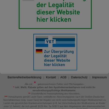
Barrierefreiheitserklärung
Kontakt
AGB
Datenschutz
Impressum
Alle mit
gekennzeichneten Felder sind Pflichtangaben.
*
inkl. MwSt. Rabatte gelten auf den Apothekenverkaufspreis und nicht für
verschreibungspflichtige Medikamente.
**
Unverbindliche Preisempfehlung des Herstellers.
***
Verkaufspreis gemäß Lauer-Taxe; verbindlicher Abrechnungspreis nach der Großen Deutschen
Spezialitätentaxe (sog. Lauer-Taxe) bei Abgabe von nicht verschreibungspflichtigen Medikamenten zu
Lasten der gesetzlichen Krankenversicherungen (z.B. bei Verschreibung des Medikaments an Kinder
unter 12 Jahren), die sich gemäß §129 Abs. 5a SGB V aus dem Abgabepreis des pharmazeutischen