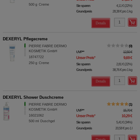
500
g
Creme
Sie sparen
4,11 €
(
22%
)
Grundpreis
28,38 €
pro 1 kg
Details
DEXERYL Pflegecreme
PIERRE FABRE DERMO
0
KOSMETIK GmbH
UVP
**
12,50 €
18747722
Unser Preis
*
9,69 €
250
g
Creme
Sie sparen
2,81 €
(
22%
)
Grundpreis
38,76 €
pro 1 kg
Details
DEXERYL Shower Duschcreme
PIERRE FABRE DERMO
1
KOSMETIK GmbH
UVP
**
15,70 €
16021062
Unser Preis
*
10,29 €
500
ml
Duschgel
Sie sparen
5,41 €
(
34%
)
Grundpreis
20,58 €
pro 1 l
Details