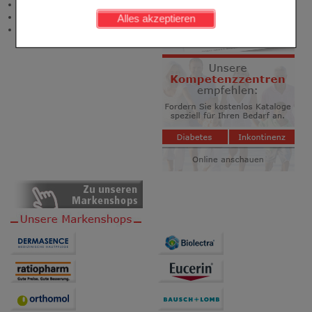
Newsletter
werden kann.
Neukundenprämie
Alles akzeptieren
Stellenangebote
Komfort:
Diese Cookies werden genutzt um das
Einkaufserlebnis noch ansprechender zu gestalten,
beispielsweise für die Wiedererkennung des
Besuchers oder unsere Seite an bevorzugte
Verhaltensweisen (z.B. Spracheinstellung)
anzupassen. Komfort-Cookies ermöglichen es uns
auch auf Ihre Bedürfnisse zugeschrittene Inhalte
anzuzeigen und unser Partnerprogramm zu
betreiben.
Statistik & Tracking:
Hierüber lassen sich
Informationen über die Art und Weise der Nutzung
unserer Website sammeln, mit deren Hilfe wir unsere
Website weiter für Sie optimieren können, den Inhalt
auf unserer Website aber auch die Werbung auf
Drittseiten möglichst relevant für Sie zu gestalten.
Bitte beachten Sie, dass Daten hierfür teilweise an
Dritte wie z.B. Google oder soziale Medien
übertragen werden.