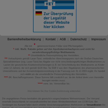
Barrierefreiheitserklärung
Kontakt
AGB
Datenschutz
Impressum
Alle mit
gekennzeichneten Felder sind Pflichtangaben.
*
inkl. MwSt. Rabatte gelten auf den Apothekenverkaufspreis und nicht für
verschreibungspflichtige Medikamente.
**
Unverbindliche Preisempfehlung des Herstellers.
***
Verkaufspreis gemäß Lauer-Taxe; verbindlicher Abrechnungspreis nach der Großen Deutschen
Spezialitätentaxe (sog. Lauer-Taxe) bei Abgabe von nicht verschreibungspflichtigen Medikamenten zu
Lasten der gesetzlichen Krankenversicherungen (z.B. bei Verschreibung des Medikaments an Kinder
unter 12 Jahren), die sich gemäß §129 Abs. 5a SGB V aus dem Abgabepreis des pharmazeutischen
Unternehmens und der Arzneimittelpreisverordnung in der Fassung zum 31.12.2003 ergibt. Es handelt
sich
nicht
um die unverbindliche Preisempfehlung des Herstellers.
****
BK: Beschaffungskosten. Diese Summe fällt zusätzlich an, da der Artikel direkt vom Hersteller
bezogen werden muss.
*****
verw. bis: Verwendbar bis.
Hier können Sie Ihre Cookie-Zustimmung widerrufen
Die angegebenen Preise beinhalten die gesetzlich vorgeschriebene Mehrwertsteuer. Der Versand
innerhalb Deutschlands ist versandkostenfrei bei einem Mindestbestellwert von 13,99 Euro. Bei
Sendungen ins Ausland fallen durch erhöhte Versicherungsgebühren Mehrkosten an
Versandkosten
Bei