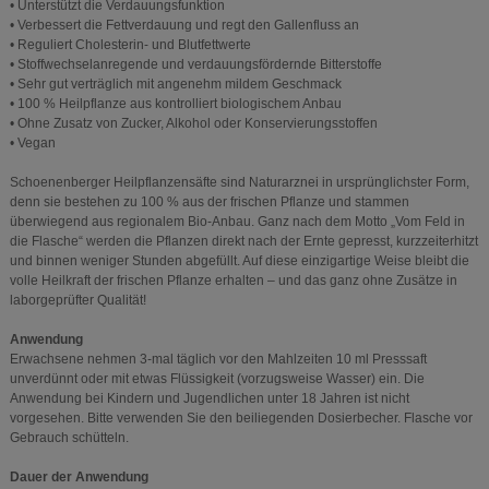
• Unterstützt die Verdauungsfunktion
• Verbessert die Fettverdauung und regt den Gallenfluss an
• Reguliert Cholesterin- und Blutfettwerte
• Stoffwechselanregende und verdauungsfördernde Bitterstoffe
• Sehr gut verträglich mit angenehm mildem Geschmack
• 100 % Heilpflanze aus kontrolliert biologischem Anbau
• Ohne Zusatz von Zucker, Alkohol oder Konservierungsstoffen
• Vegan
Schoenenberger Heilpflanzensäfte sind Naturarznei in ursprünglichster Form,
denn sie bestehen zu 100 % aus der frischen Pflanze und stammen
überwiegend aus regionalem Bio-Anbau. Ganz nach dem Motto „Vom Feld in
die Flasche“ werden die Pflanzen direkt nach der Ernte gepresst, kurzzeiterhitzt
und binnen weniger Stunden abgefüllt. Auf diese einzigartige Weise bleibt die
volle Heilkraft der frischen Pflanze erhalten – und das ganz ohne Zusätze in
laborgeprüfter Qualität!
Anwendung
Erwachsene nehmen 3-mal täglich vor den Mahlzeiten 10 ml Presssaft
unverdünnt oder mit etwas Flüssigkeit (vorzugsweise Wasser) ein. Die
Anwendung bei Kindern und Jugendlichen unter 18 Jahren ist nicht
vorgesehen. Bitte verwenden Sie den beiliegenden Dosierbecher. Flasche vor
Gebrauch schütteln.
Dauer der Anwendung