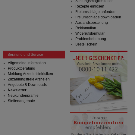
Zahlungsmöglichkeiten
Drittseiten möglichst relevant für Sie zu gestalten.
Rezepte einlösen
Bitte beachten Sie, dass Daten hierfür teilweise an
Freiumschläge anfordern
Dritte wie z.B. Google oder soziale Medien
Freiumschläge downloaden
übertragen werden.
Auslandsbestellung
Reklamation
Widerrufsformular
Problembehebung
Bestellschein
Beratung und Service
Allgemeine Information
Produktberatung
Meldung Arzneimittelrisiken
Zuzahlungsfreie Arzneien
Angebote & Downloads
Newsletter
Neukundenprämie
Stellenangebote