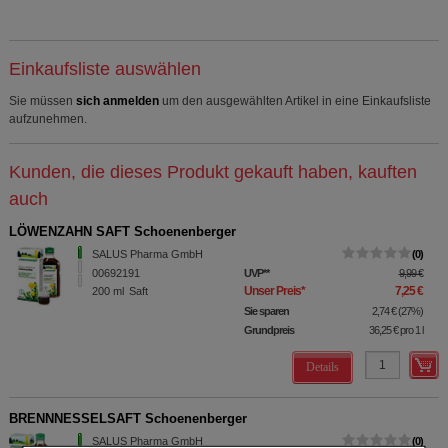
Einkaufsliste auswählen
Sie müssen
sich anmelden
um den ausgewählten Artikel in eine Einkaufsliste
aufzunehmen.
Kunden, die dieses Produkt gekauft haben, kauften
auch
LÖWENZAHN SAFT Schoenenberger
SALUS Pharma GmbH
0
00692191
UVP
**
9,99 €
Unser Preis
*
7,25 €
200
ml
Saft
Sie sparen
2,74 €
(
27%
)
Grundpreis
36,25 €
pro 1 l
Details
BRENNNESSELSAFT Schoenenberger
SALUS Pharma GmbH
0