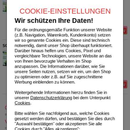
00692096
UVP
**
9,99 €
Unser Preis
*
7,25 €
COOKIE-EINSTELLUNGEN
200
ml
Saft
Sie sparen
2,74 €
(
27%
)
Wir schützen Ihre Daten!
Grundpreis
36,25 €
pro 1 l
Für die ordnungsgemäße Funktion unserer Website
Details
(z.B. Navigation, Warenkorb, Kundenkonto) setzen
wir so genannte Cookies ein. Diese sind technisch
notwendig, damit unser Shop überhaupt funktioniert.
SCHWARZRETTICH Schoenenberger Heilpflanzensäfte
Darüber hinaus helfen uns Cookies, Pixel und
SALUS Pharma GmbH
0
vergleichbare Technologien, unsere Website an das
00692328
UVP
**
9,99 €
von Ihnen bevorzugte Verhalten im Shop
Unser Preis
*
7,99 €
200
ml
Saft
anzupassen. Die Informationen darüber, wie Sie
Sie sparen
2,00 €
(
20%
)
unsere Seiten nutzen, setzen wir ein, um den Shop
Grundpreis
39,95 €
pro 1 l
zu optimieren oder z.B. auf Sie zugeschnittene
Werbung einblenden zu können.
Details
Weitergehende Informationen hierzu finden Sie in
unserer
Datenschutzerklärung
bei dem Unterpunkt
Cookies
.
0800-10 11 422
Bitte wählen Sie nachfolgend aus, welche Cookies
gebührenfreie Rufnummer
gesetzt werden dürfen, und bestätigen Sie dies durch
Versandkostenfrei
"Auswahl bestätigen" oder akzeptieren Sie alle
Cookies durch "Alles akzeptieren":
innerhalb Deutschlands bei einem