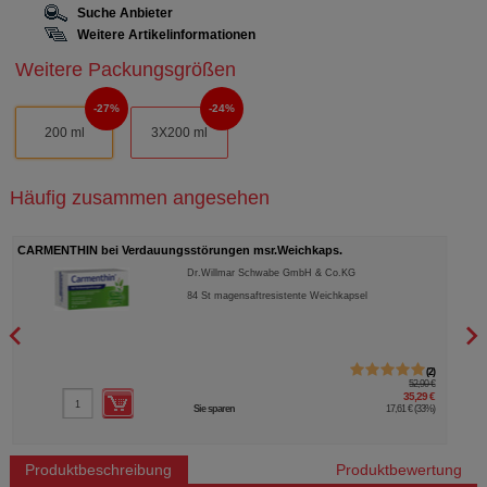
Suche Anbieter
Weitere Artikelinformationen
Weitere Packungsgrößen
27%
24%
200 ml
3X200 ml
Häufig zusammen angesehen
CARMENTHIN bei Verdauungsstörungen msr.Weichkaps.
PERE
Dr.Willmar Schwabe GmbH & Co.KG
84
St
magensaftresistente Weichkapsel
2
52,90 €
35,29 €
Sie sparen
17,61 €
(
33%
)
Produktbeschreibung
Produktbewertung