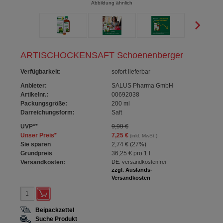
Abbildung ähnlich
ARTISCHOCKENSAFT Schoenenberger
Verfügbarkeit
:
sofort lieferbar
Anbieter:
SALUS Pharma GmbH
Artikelnr.:
00692038
Packungsgröße:
200
ml
Darreichungsform:
Saft
UVP
**
9,99 €
Unser Preis
*
7,25 €
(inkl. MwSt.)
Sie sparen
2,74 €
(
27%
)
Grundpreis
36,25 €
pro 1 l
Versandkosten:
DE: versandkostenfrei
zzgl. Auslands-
Versandkosten
Beipackzettel
Suche Produkt