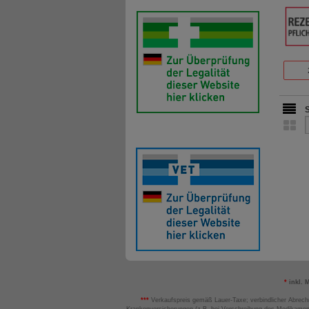
*
inkl. 
***
Verkaufspreis gemäß Lauer-Taxe; verbindlicher Abrech