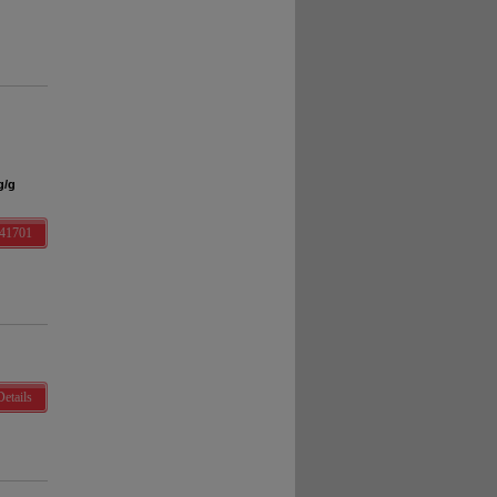
, dass Daten hierfür
g/g
641701
Details