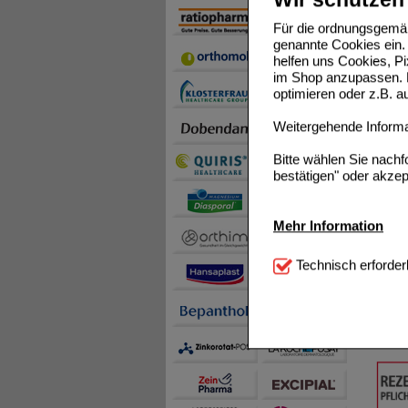
PREDN
Für die ordnungsgemäß
genannte Cookies ein. 
helfen uns Cookies, P
im Shop anzupassen. D
optimieren oder z.B. 
Weitergehende Informat
Bitte wählen Sie nach
bestätigen" oder akzep
FLUCI
Mehr Information
Technisch Notwendi
Technisch erforder
notwendig sind (z.B. N
Komfort:
Diese Cookie
beispielsweise für di
DEXAM
Spracheinstellung) an
Inhalte anzuzeigen un
Statistik & Tracking:
H
sammeln, mit deren Hil