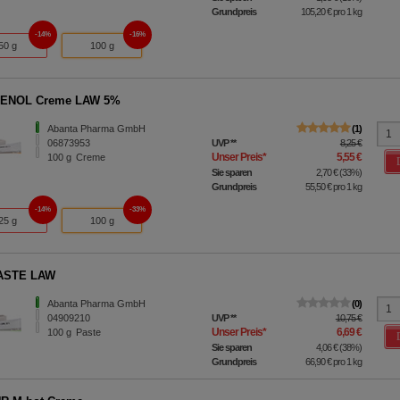
Grundpreis
105,20 €
pro 1 kg
14%
16%
50 g
100 g
ENOL Creme LAW 5%
Abanta Pharma GmbH
1
06873953
UVP
**
8,25 €
Unser Preis
*
5,55 €
100
g
Creme
Sie sparen
2,70 €
(
33%
)
Grundpreis
55,50 €
pro 1 kg
14%
33%
25 g
100 g
ASTE LAW
Abanta Pharma GmbH
0
04909210
UVP
**
10,75 €
Unser Preis
*
6,69 €
100
g
Paste
Sie sparen
4,06 €
(
38%
)
Grundpreis
66,90 €
pro 1 kg