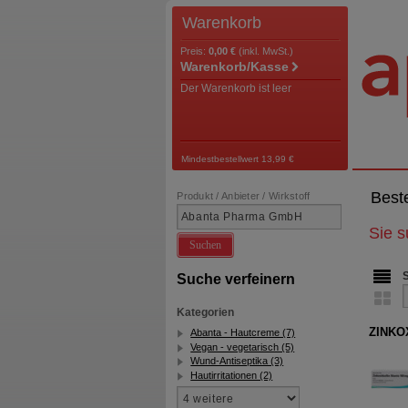
Warenkorb
Preis:
0,00 €
(inkl. MwSt.)
Warenkorb/Kasse
Der Warenkorb ist leer
Mindestbestellwert 13,99 €
Best
Produkt / Anbieter / Wirkstoff
Sie 
Suchen
Suche verfeinern
Kategorien
ZINKO
Abanta - Hautcreme (7)
Vegan - vegetarisch (5)
Wund-Antiseptika (3)
Hautirritationen (2)