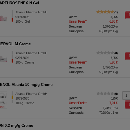
ARTHROSENEX N Gel
Abanta Pharma GmbH
1
04918806
UVP
**
7,95 €
Unser Preis
*
6,36 €
100
g
Gel
Sie sparen
1,59 €
(
20%
)
Grundpreis
63,60 €
pro 1 kg
ERVOL M Creme
Abanta Pharma GmbH
0
02912604
UVP
**
7,25 €
Unser Preis
*
5,80 €
100
g
Creme
Sie sparen
1,45 €
(
20%
)
Grundpreis
58,00 €
pro 1 kg
ENOL Abanta 50 mg/g Creme
Abanta Pharma GmbH
0
19720576
UVP
**
8,25 €
Unser Preis
*
7,01 €
100
g
Creme
Sie sparen
1,24 €
(
15%
)
Grundpreis
70,10 €
pro 1 kg
N 0,2 mg/g Creme