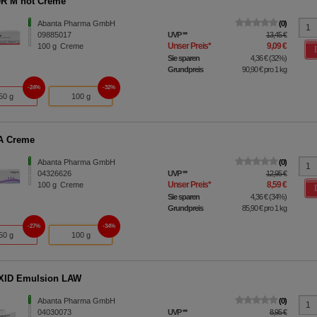
R M hot Creme
Abanta Pharma GmbH
0
09885017
UVP
**
13,45 €
Unser Preis
*
9,09 €
100
g
Creme
Sie sparen
4,36 €
(
32%
)
Grundpreis
90,90 €
pro 1 kg
24%
32%
50 g
100 g
A Creme
Abanta Pharma GmbH
0
04326626
UVP
**
12,95 €
Unser Preis
*
8,59 €
100
g
Creme
Sie sparen
4,36 €
(
34%
)
Grundpreis
85,90 €
pro 1 kg
27%
34%
50 g
100 g
XID Emulsion LAW
Abanta Pharma GmbH
0
04030073
UVP
**
8,95 €