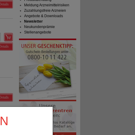
Details
Meldung Arzneimittelrisiken
Zuzahlungsfreie Arzneien
Angebote & Downloads
Newsletter
Neukundenprämie
Stellenangebote
Details
Details
EN