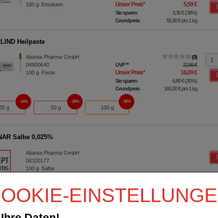
Unser Preis
*
5,59 €
100
g
Emulsion
Sie sparen
3,36 €
(
38%
)
Grundpreis
55,90 €
pro 1 kg
IND Heilpaste
Abanta Pharma GmbH
0
04900640
UVP
**
22,95 €
Unser Preis
*
16,09 €
100
g
Paste
Sie sparen
6,86 €
(
30%
)
Grundpreis
160,90 €
pro 1 kg
16%
28%
30%
25 g
50 g
100 g
NAR Salbe 0,025%
Abanta Pharma GmbH
06320177
100
g
Salbe
OOKIE-EINSTELLUNG
15 g
50 g
100 g
Ihre Daten!