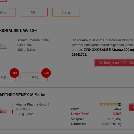
ittseiten möglichst relevant für Sie zu gestalten. Bitte beachten Sie
e z.B. Google oder soziale Medien übertragen werden.
25 g
50 g
100 g
XIDSALBE LAW 10%
Abanta Pharma GmbH
Dieser Artikel ist vom Hersteller nicht mehr
04909196
lieferbar und wurde durch folgenden Artikel
100
g
Salbe
ersetzt:
ZINKOXIDSALBE Abanta 100 m
19641701
.
Nachfolger mit PZN 19
31%
31%
25 g
100 g
ARTHROSENEX M Salbe
Abanta Pharma GmbH
1
00919559
UVP
**
7,95 €
Unser Preis
*
6,36 €
100
g
Salbe
Sie sparen
1,59 €
(
20%
)
Grundpreis
63,60 €
pro 1 kg