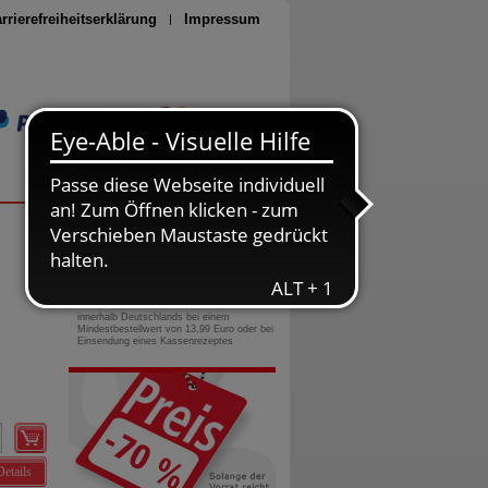
rrierefreiheitserklärung
Impressum
Seite drucken
0800-10 11 422
gebührenfreie Rufnummer
Versandkostenfrei
innerhalb Deutschlands bei einem
Mindestbestellwert von 13,99 Euro oder bei
Einsendung eines Kassenrezeptes
Details