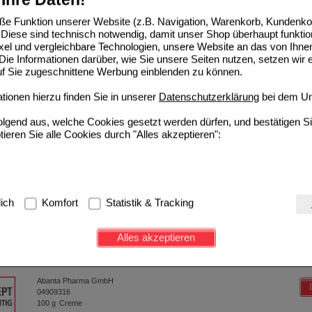
ISOLON Creme LAW 0,25%
e Funktion unserer Website (z.B. Navigation, Warenkorb, Kundenkon
Abanta Pharma GmbH
Diese sind technisch notwendig, damit unser Shop überhaupt funktio
04909351
ixel und vergleichbare Technologien, unsere Website an das von Ihne
100
g
Creme
ie Informationen darüber, wie Sie unsere Seiten nutzen, setzen wir 
auf Sie zugeschnittene Werbung einblenden zu können.
25 g
50 g
100 g
ionen hierzu finden Sie in unserer
Datenschutzerklärung
bei dem Un
folgend aus, welche Cookies gesetzt werden dürfen, und bestätigen S
tieren Sie alle Cookies durch "Alles akzeptieren":
NAR Creme 0,025%
Abanta Pharma GmbH
09264077
100
g
Creme
g:
Hierbei handelt es sich um Cookies, die für die Grundfunktionen u
lich
Komfort
Statistik & Tracking
avigation, Warenkorb, Kundenkonto), weshalb auf diese nicht verzich
15 g
50 g
100 g
s werden genutzt um das Einkaufserlebnis noch ansprechender zu g
Alles akzeptieren
e Wiedererkennung des Besuchers oder unsere Seite an bevorzugte Ve
ETHASON Creme LAW
zupassen. Komfort-Cookies ermöglichen es uns auch auf Ihre Bedürf
d unser Partnerprogramm zu betreiben.
Abanta Pharma GmbH
04909316
ierüber lassen sich Informationen über die Art und Weise der Nutzu
100
g
Creme
fe wir unsere Website weiter für Sie optimieren können, den Inhalt a