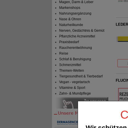
Magen, Darm & Leber
Markenshops
Nahrungsergänzung
Nase & Ohren
LEDERL
Naturheilkunde
Nerven, Gedächtnis & Gemüt
Pflanzliche Arzneimittel
Praxisbedarf
Raucherentwöhnung
Reise
Schlaf & Beruhigung
Schmerzmittel
Themen-Welten
Tiergesundheit & Tierbedarf
FLUCI
Vegan - vegetarisch
Vitamine & Sport
Zahn- & Mundpflege
C
Wir schützen 