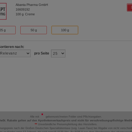
Abanta Pharma GmbH
16609192
100
g
Creme
25 g
50 g
100 g
Sortieren nach:
pro Seite
Alle mit
gekennzeichneten Felder sind Pflichtangaben.
MwSt. Rabatte gelten auf den Apothekenverkaufspreis und nicht für verschreibungspflichtige Medi
**
Unverbindliche Preisempfehlung des Herstellers.
nungspreis nach der Großen Deutschen Spezialitätentaxe (sog. Lauer-Taxe) bei Abgabe von nicht verschrei