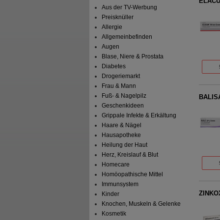
ELACU
Aus der TV-Werbung
Preisknüller
Allergie
Allgemeinbefinden
Augen
Blase, Niere & Prostata
Diabetes
Drogeriemarkt
Frau & Mann
Fuß- & Nagelpilz
BALIS
Geschenkideen
Grippale Infekte & Erkältung
Haare & Nägel
Hausapotheke
Heilung der Haut
Herz, Kreislauf & Blut
Homecare
Homöopathische Mittel
Immunsystem
ZINKO
Kinder
Knochen, Muskeln & Gelenke
Kosmetik