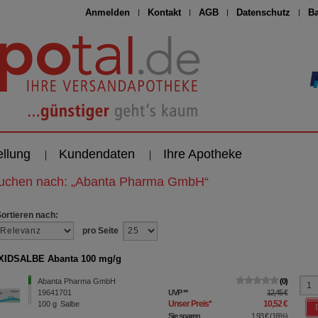
Anmelden
Kontakt
AGB
Datenschutz
Ba
ellung
Kundendaten
Ihre Apotheke
suchen nach:
„
Abanta Pharma GmbH
“
Sortieren nach:
pro Seite
XIDSALBE Abanta 100 mg/g
Abanta Pharma GmbH
0
19641701
UVP
**
12,45 €
Unser Preis
*
10,52 €
100
g
Salbe
Sie sparen
1,93 €
(
16%
)