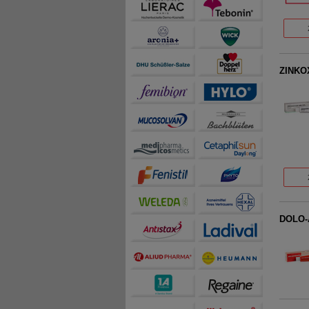
auch die Werbung auf Dr
teilweise an Dritte wi
ZINKO
DOLO-