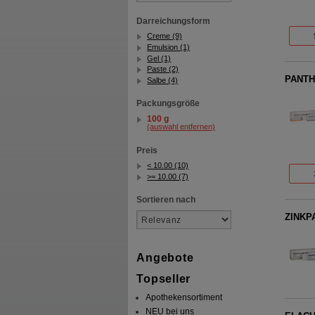
Darreichungsform
Creme (9)
Emulsion (1)
Gel (1)
Paste (2)
PANTH
Salbe (4)
Packungsgröße
100 g
(auswahl entfernen)
Preis
< 10.00 (10)
>= 10.00 (7)
Sortieren nach
ZINKP
Angebote
Topseller
Apothekensortiment
NEU bei uns