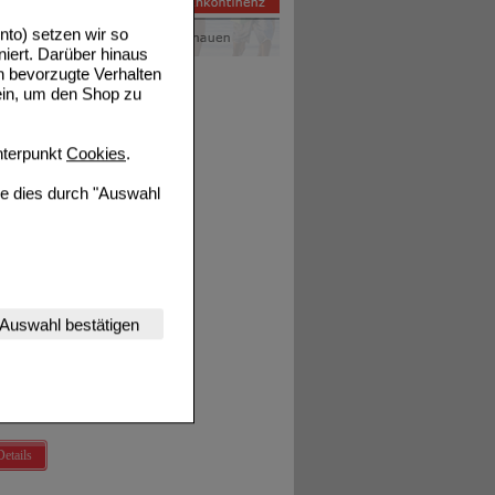
to) setzen wir so
niert. Darüber hinaus
Details
n bevorzugte Verhalten
ein, um den Shop zu
terpunkt
Cookies
.
ie dies durch "Auswahl
Details
nserer Website
Auswahl bestätigen
tet werden kann.
estalten,
rhaltensweisen (z.B.
nisse zugeschrittene
Details
ng unserer Website
uf unserer Website aber