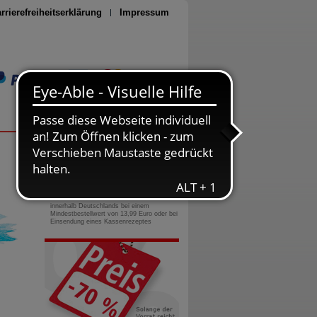
rrierefreiheitserklärung
Impressum
Seite drucken
0800-10 11 422
gebührenfreie Rufnummer
Versandkostenfrei
innerhalb Deutschlands bei einem
Mindestbestellwert von 13,99 Euro oder bei
Einsendung eines Kassenrezeptes