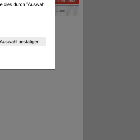
ie dies durch "Auswahl
nserer Website
Auswahl bestätigen
tet werden kann.
estalten,
rhaltensweisen (z.B.
nisse zugeschrittene
ng unserer Website
uf unserer Website aber
, dass Daten hierfür