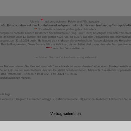
Alle mit
gekennzeichneten Felder sind Pflichtangaben.
MwSt. Rabatte gelten auf den Apothekenverkaufspreis und nicht für verschreibungspflichtige Medi
**
Unverbindliche Preisempfehlung des Herstellers.
nungspreis nach der Großen Deutschen Spezialitätentaxe (sog. Lauer-Taxe) bei Abgabe von nicht verschrei
ts an Kinder unter 12 Jahren), die sich gemäß §129 Abs. 5a SGB V aus dem Abgabepreis des pharmazeutis
assung zum 31.12.2003 ergibt. Es handelt sich
nicht
um die unverbindliche Preisempfehlung des Hersteller
 Beschaffungskosten. Diese Summe fällt zusätzlich an, da der Artikel direkt vom Hersteller bezogen werd
*****
verw. bis: Verwendbar bis.
Hier können Sie Ihre Cookie-Zustimmung widerrufen
ene Mehrwertsteuer. Der Versand innerhalb Deutschlands ist versandkostenfrei bei einem Mindestbestellwer
ei Artikeln, die wir ausschließlich über den Hersteller beziehen können, fallen unter Umständen sogenann
4 Bad Rothenfelde - Tel 0800 / 10 11 422 - Fax 05424 / 21 64 47
haushaltsüblichen Mengen.
zu 6 Tage.
 kann es zu längeren Lieferzeiten und ggf. Zusatzkosten (siehe BK) kommen. In diesem Fall werden Sie inf
Vertrag widerrufen