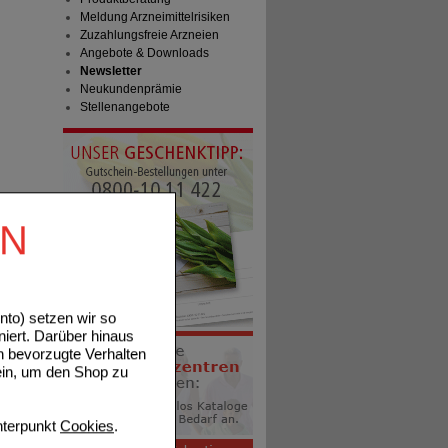
Meldung Arzneimittelrisiken
Zuzahlungsfreie Arzneien
Angebote & Downloads
Newsletter
Neukundenprämie
Stellenangebote
EN
to) setzen wir so
niert. Darüber hinaus
n bevorzugte Verhalten
ein, um den Shop zu
terpunkt
Cookies
.