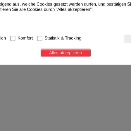
folgend aus, welche Cookies gesetzt werden dürfen, und bestätigen S
tieren Sie alle Cookies durch "Alles akzeptieren":
g:
Hierbei handelt es sich um Cookies, die für die Grundfunktionen u
lich
Komfort
Statistik & Tracking
avigation, Warenkorb, Kundenkonto), weshalb auf diese nicht verzich
s werden genutzt um das Einkaufserlebnis noch ansprechender zu g
Alles akzeptieren
e Wiedererkennung des Besuchers oder unsere Seite an bevorzugte Ve
zupassen. Komfort-Cookies ermöglichen es uns auch auf Ihre Bedürf
d unser Partnerprogramm zu betreiben.
ierüber lassen sich Informationen über die Art und Weise der Nutzu
fe wir unsere Website weiter für Sie optimieren können, den Inhalt a
ittseiten möglichst relevant für Sie zu gestalten. Bitte beachten Sie
e z.B. Google oder soziale Medien übertragen werden.