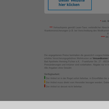
*
inkl. 
***
Verkaufspreis gemäß Lauer-Taxe; verbindlicher Abrech
Krankenversicherungen (z.B. bei Verschreibung des Medikamen
F
****
BK:
Die angegebenen Preise beinhalten die gesetzlich vorgeschrieb
erhöhte Versicherungsgebühren Mehrkosten an
Versandkosten
B
Bad Apotheke Henning Fichter e.K. - Frankfurter Str. 27 - 4921
Preisänderungen und Irrtümer sind vorbehalten. Abgabe nur in 
Alle Angaben ohne Gewähr.
Verfügbarkeit:
Der Artikel ist in der Regel sofort lieferbar, in Einzelfällen bis 
Der Artikel muss direkt vom Hersteller bezogen werden. Daher
Der Artikel ist derzeit nicht lieferbar.