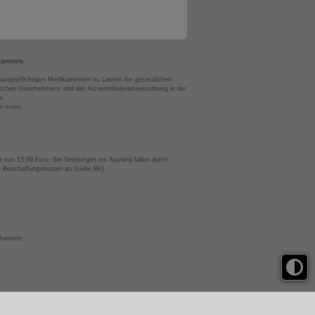
kamente.
bungspflichtigen Medikamenten zu Lasten der gesetzlichen
chen Unternehmens und der Arzneimittelpreisverordnung in der
s.
en muss.
t von 13,99 Euro. Bei Sendungen ins Ausland fallen durch
te Beschaffungskosten an (siehe BK).
ormiert.