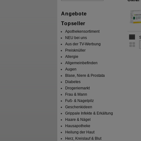
Angebote
Topseller
Apothekensortiment
NEU bei uns
Aus der TV-Werbung
Preisknüller
Allergie
Allgemeinbefinden
Augen
Blase, Niere & Prostata
Diabetes
Drogeriemarkt
Frau & Mann
Fuß- & Nagelpilz
Geschenkideen
Grippale Infekte & Erkältung
Haare & Nägel
Hausapotheke
Heilung der Haut
Herz, Kreislauf & Blut