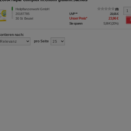
Heilpflanzenwohl GmbH
0
20187785
UVP
**
29,95 €
Unser Preis
*
23,96 €
30
St
Beutel
Sie sparen
5,99 €
(
20%
)
Sortieren nach:
pro Seite