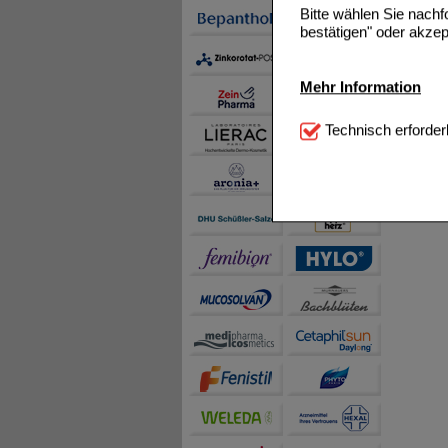
Bitte wählen Sie nach
bestätigen" oder akzep
Mehr Information
Technisch Notwendi
Technisch erforder
notwendig sind (z.B. N
Komfort:
Diese Cookie
beispielsweise für di
Spracheinstellung) an
Inhalte anzuzeigen un
Statistik & Tracking:
H
sammeln, mit deren Hil
auch die Werbung auf Dr
teilweise an Dritte wi