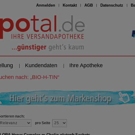
Anmelden
Kontakt
AGB
Datenschutz
Ba
ellung
Kundendaten
Ihre Apotheke
suchen nach:
„
BIO-H-TIN
“
Sortieren nach:
pro Seite
ORA Hepar Complex m.Cholin glutenfr.Sachets