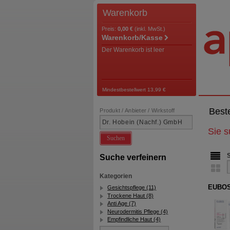
Warenkorb
Preis:
0,00 €
(inkl. MwSt.)
Warenkorb/Kasse
Der Warenkorb ist leer
Mindestbestellwert 13,99 €
Best
Produkt / Anbieter / Wirkstoff
Sie 
Suchen
Suche verfeinern
Kategorien
EUBOS
Gesichtspflege (11)
Trockene Haut (8)
Anti Age (7)
Neurodermitis Pflege (4)
Empfindliche Haut (4)