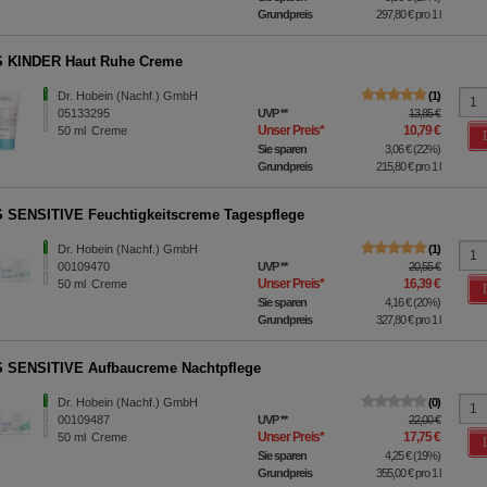
Grundpreis
297,80 €
pro 1 l
 KINDER Haut Ruhe Creme
Dr. Hobein (Nachf.) GmbH
1
05133295
UVP
**
13,85 €
Unser Preis
*
10,79 €
50
ml
Creme
Sie sparen
3,06 €
(
22%
)
Grundpreis
215,80 €
pro 1 l
SENSITIVE Feuchtigkeitscreme Tagespflege
Dr. Hobein (Nachf.) GmbH
1
00109470
UVP
**
20,55 €
Unser Preis
*
16,39 €
50
ml
Creme
Sie sparen
4,16 €
(
20%
)
Grundpreis
327,80 €
pro 1 l
 SENSITIVE Aufbaucreme Nachtpflege
Dr. Hobein (Nachf.) GmbH
0
00109487
UVP
**
22,00 €
Unser Preis
*
17,75 €
50
ml
Creme
Sie sparen
4,25 €
(
19%
)
Grundpreis
355,00 €
pro 1 l