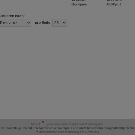
Grundpreis
80,00 €
pro 1 l
Sortieren nach:
pro Seite
Alle mit
gekennzeichneten Felder sind Pflichtangaben.
MwSt. Rabatte gelten auf den Apothekenverkaufspreis und nicht für verschreibungspflichtige Medi
**
Unverbindliche Preisempfehlung des Herstellers.