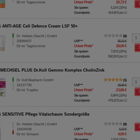
Unser Preis
*
20,72 €
50
ml
Tagescreme
Sie sparen
5,18 €
(
20%
)
Grundpreis
414,40 €
pro 1 l
ANTI-AGE Cell Defence Cream LSF 50+
Dr. Hobein (Nachf.) GmbH
0
20099437
UVP
**
35,00 €
Unser Preis
*
28,00 €
50
ml
Tagescreme
Sie sparen
7,00 €
(
20%
)
Grundpreis
560,00 €
pro 1 l
WECHSEL PLUS Dr.Koll Gemmo Komplex CholinZink
Dr. Koll Biopharm GmbH
1
18137739
UVP
**
29,95 €
Unser Preis
*
23,96 €
50
ml
Tropfen
Sie sparen
5,99 €
(
20%
)
Grundpreis
479,20 €
pro 1 l
SENSITIVE Pflege Vitalschaum Sondergröße
Dr. Hobein (Nachf.) GmbH
0
19429438
UVP
**
5,00 €
Unser Preis
*
4,00 €
50
ml
Schaum
Sie sparen
1,00 €
(
20%
)