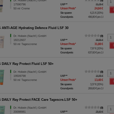
Dr. Hobein (Nachf.) GmbH
0
fe wir unsere Website weiter für Sie optimieren können, den Inhalt a
17590796
UVP
**
31,05 €
ittseiten möglichst relevant für Sie zu gestalten. Bitte beachten Sie
Unser Preis
*
24,84 €
50
ml
Creme
e z.B. Google oder soziale Medien übertragen werden.
Sie sparen
6,21 €
(
20%
)
Grundpreis
496,80 €
pro 1 l
ANTI-AGE Hydrating Defence Fluid LSF 30
Dr. Hobein (Nachf.) GmbH
0
18212607
UVP
**
39,85 €
Unser Preis
*
31,88 €
50
ml
Tagescreme
Sie sparen
7,97 €
(
20%
)
Grundpreis
637,60 €
pro 1 l
DAILY Ray Protect Fluid LSF 50+
Dr. Hobein (Nachf.) GmbH
0
19509798
UVP
**
16,85 €
Unser Preis
*
13,48 €
50
ml
Tagescreme
Sie sparen
3,37 €
(
20%
)
Grundpreis
269,60 €
pro 1 l
DAILY Ray Protect FACE Care Tagescre.LSF 50+
Dr. Hobein (Nachf.) GmbH
0
20098981
UVP
**
25,90 €