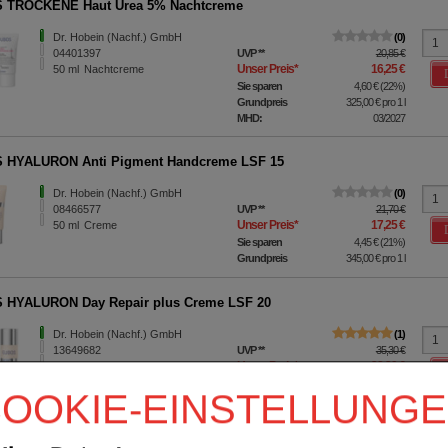
 TROCKENE Haut Urea 5% Nachtcreme
Dr. Hobein (Nachf.) GmbH
0
04401397
UVP
**
20,85 €
Unser Preis
*
16,25 €
50
ml
Nachtcreme
Sie sparen
4,60 €
(
22%
)
Grundpreis
325,00 €
pro 1 l
MHD:
03/2027
 HYALURON Anti Pigment Handcreme LSF 15
Dr. Hobein (Nachf.) GmbH
0
08466577
UVP
**
21,70 €
Unser Preis
*
17,25 €
50
ml
Creme
Sie sparen
4,45 €
(
21%
)
Grundpreis
345,00 €
pro 1 l
 HYALURON Day Repair plus Creme LSF 20
Dr. Hobein (Nachf.) GmbH
1
13649682
UVP
**
35,30 €
Unser Preis
*
28,29 €
50
ml
Creme
Sie sparen
7,01 €
(
20%
)
OOKIE-EINSTELLUNG
Grundpreis
565,80 €
pro 1 l
Diabetische Gesichtscreme Anti Glycation