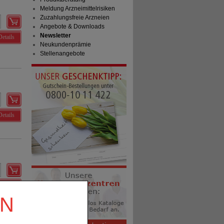
Meldung Arzneimittelrisiken
Zuzahlungsfreie Arzneien
Angebote & Downloads
Newsletter
Details
Neukundenprämie
Stellenangebote
Details
Details
EN