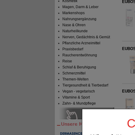
Kosmetik
EUBOS
Magen, Darm & Leber
Markenshops
Nahrungsergänzung
Nase & Ohren
Naturheilkunde
Nerven, Gedächtnis & Gemüt
Pflanzliche Arzneimittel
EUBOS
Praxisbedarf
Raucherentwöhnung
Reise
Schlaf & Beruhigung
Schmerzmittel
Themen-Welten
Tiergesundheit & Tierbedarf
EUBOS
Vegan - vegetarisch
Vitamine & Sport
Zahn- & Mundpflege
C
EUBOS 