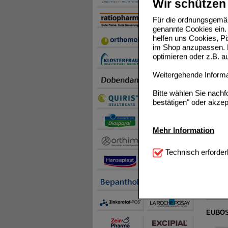
Wir schützen 
Für die ordnungsgemäß
genannte Cookies ein. 
helfen uns Cookies, P
im Shop anzupassen. D
optimieren oder z.B. 
EUBOS 
Weitergehende Informat
Bitte wählen Sie nach
bestätigen" oder akzep
Mehr Information
EUBOS 
Technisch Notwendi
Technisch erforder
notwendig sind (z.B. N
Komfort:
Diese Cookie
beispielsweise für di
Spracheinstellung) an
Inhalte anzuzeigen un
EUBOS 
Statistik & Tracking:
H