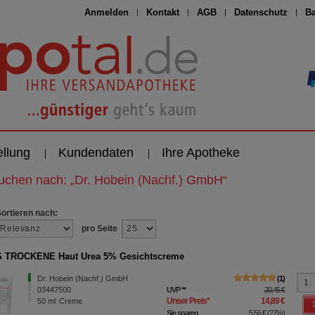
Anmelden
Kontakt
AGB
Datenschutz
Ba
ellung
Kundendaten
Ihre Apotheke
suchen nach:
„
Dr. Hobein (Nachf.) GmbH
“
Sortieren nach:
pro Seite
 TROCKENE Haut Urea 5% Gesichtscreme
Dr. Hobein (Nachf.) GmbH
1
03447500
UVP
**
20,45 €
Unser Preis
*
14,89 €
50
ml
Creme
Sie sparen
5,56 €
(
27%
)