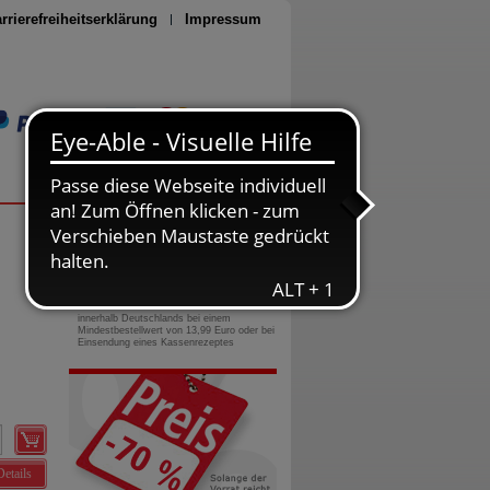
rrierefreiheitserklärung
Impressum
Seite drucken
0800-10 11 422
gebührenfreie Rufnummer
Versandkostenfrei
innerhalb Deutschlands bei einem
Mindestbestellwert von 13,99 Euro oder bei
Einsendung eines Kassenrezeptes
Details