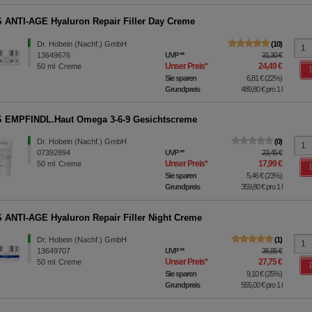
ANTI-AGE Hyaluron Repair Filler Day Creme
Dr. Hobein (Nachf.) GmbH
10
13649676
UVP
**
31,30 €
Unser Preis
*
24,49 €
50
ml
Creme
Sie sparen
6,81 €
(
22%
)
Grundpreis
489,80 €
pro 1 l
 EMPFINDL.Haut Omega 3-6-9 Gesichtscreme
Dr. Hobein (Nachf.) GmbH
0
07392894
UVP
**
23,45 €
Unser Preis
*
17,99 €
50
ml
Creme
Sie sparen
5,46 €
(
23%
)
Grundpreis
359,80 €
pro 1 l
ANTI-AGE Hyaluron Repair Filler Night Creme
Dr. Hobein (Nachf.) GmbH
1
13649707
UVP
**
36,85 €
Unser Preis
*
27,75 €
50
ml
Creme
Sie sparen
9,10 €
(
25%
)
Grundpreis
555,00 €
pro 1 l