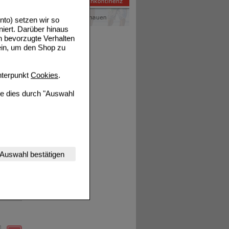
to) setzen wir so
niert. Darüber hinaus
Details
n bevorzugte Verhalten
ein, um den Shop zu
terpunkt
Cookies
.
ie dies durch "Auswahl
Details
nserer Website
Auswahl bestätigen
tet werden kann.
estalten,
Details
rhaltensweisen (z.B.
nisse zugeschrittene
ng unserer Website