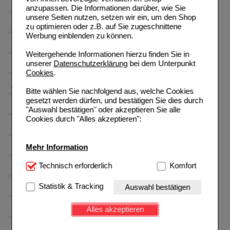
anzupassen. Die Informationen darüber, wie Sie
unsere Seiten nutzen, setzen wir ein, um den Shop
zu optimieren oder z.B. auf Sie zugeschnittene
Werbung einblenden zu können.
Weitergehende Informationen hierzu finden Sie in
unserer
Datenschutzerklärung
bei dem Unterpunkt
Cookies
.
Bitte wählen Sie nachfolgend aus, welche Cookies
gesetzt werden dürfen, und bestätigen Sie dies durch
"Auswahl bestätigen" oder akzeptieren Sie alle
Cookies durch "Alles akzeptieren":
Mehr Information
Technisch Notwendig:
Technisch erforderlich
Hierbei handelt es sich um
Komfort
Cookies, die für die Grundfunktionen unserer
Website notwendig sind (z.B. Navigation, Warenkorb,
Statistik & Tracking
Auswahl bestätigen
Kundenkonto), weshalb auf diese nicht verzichtet
werden kann.
Alles akzeptieren
Komfort:
Diese Cookies werden genutzt um das