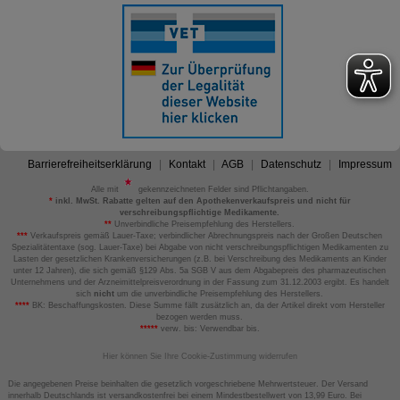
Barrierefreiheitserklärung
Kontakt
AGB
Datenschutz
Impressum
Alle mit
gekennzeichneten Felder sind Pflichtangaben.
*
inkl. MwSt. Rabatte gelten auf den Apothekenverkaufspreis und nicht für
verschreibungspflichtige Medikamente.
**
Unverbindliche Preisempfehlung des Herstellers.
***
Verkaufspreis gemäß Lauer-Taxe; verbindlicher Abrechnungspreis nach der Großen Deutschen
Spezialitätentaxe (sog. Lauer-Taxe) bei Abgabe von nicht verschreibungspflichtigen Medikamenten zu
Lasten der gesetzlichen Krankenversicherungen (z.B. bei Verschreibung des Medikaments an Kinder
unter 12 Jahren), die sich gemäß §129 Abs. 5a SGB V aus dem Abgabepreis des pharmazeutischen
Unternehmens und der Arzneimittelpreisverordnung in der Fassung zum 31.12.2003 ergibt. Es handelt
sich
nicht
um die unverbindliche Preisempfehlung des Herstellers.
****
BK: Beschaffungskosten. Diese Summe fällt zusätzlich an, da der Artikel direkt vom Hersteller
bezogen werden muss.
*****
verw. bis: Verwendbar bis.
Hier können Sie Ihre Cookie-Zustimmung widerrufen
Die angegebenen Preise beinhalten die gesetzlich vorgeschriebene Mehrwertsteuer. Der Versand
innerhalb Deutschlands ist versandkostenfrei bei einem Mindestbestellwert von 13,99 Euro. Bei