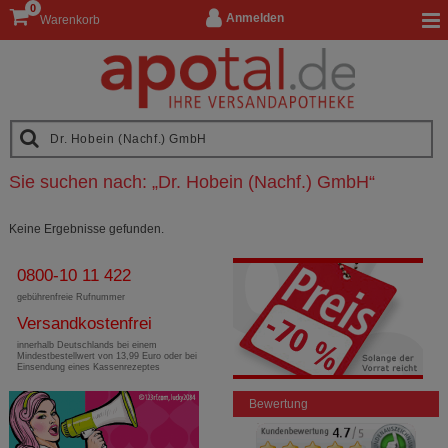
0
Anmelden
Warenkorb
Sie suchen nach:
„
Dr. Hobein (Nachf.) GmbH
“
Keine Ergebnisse gefunden.
0800-10 11 422
gebührenfreie Rufnummer
Versandkostenfrei
innerhalb Deutschlands bei einem
Mindestbestellwert von 13,99 Euro oder bei
Einsendung eines Kassenrezeptes
Bewertung