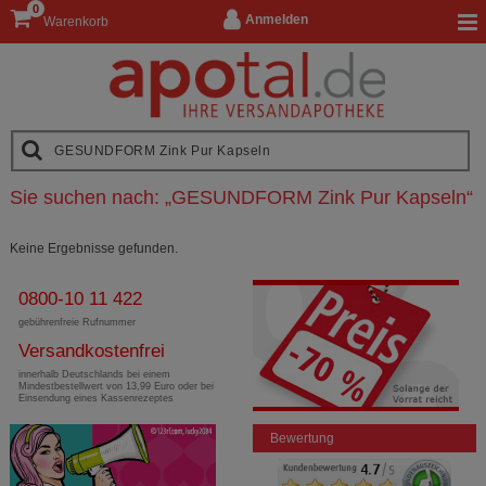
0
Anmelden
Warenkorb
Sie suchen nach:
„
GESUNDFORM Zink Pur Kapseln
“
Keine Ergebnisse gefunden.
0800-10 11 422
gebührenfreie Rufnummer
Versandkostenfrei
innerhalb Deutschlands bei einem
Mindestbestellwert von 13,99 Euro oder bei
Einsendung eines Kassenrezeptes
Bewertung