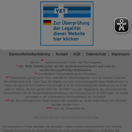
Barrierefreiheitserklärung
Kontakt
AGB
Datenschutz
Impressum
Alle mit
gekennzeichneten Felder sind Pflichtangaben.
*
inkl. MwSt. Rabatte gelten auf den Apothekenverkaufspreis und nicht für
verschreibungspflichtige Medikamente.
**
Unverbindliche Preisempfehlung des Herstellers.
***
Verkaufspreis gemäß Lauer-Taxe; verbindlicher Abrechnungspreis nach der Großen Deutschen
Spezialitätentaxe (sog. Lauer-Taxe) bei Abgabe von nicht verschreibungspflichtigen Medikamenten zu
Lasten der gesetzlichen Krankenversicherungen (z.B. bei Verschreibung des Medikaments an Kinder
unter 12 Jahren), die sich gemäß §129 Abs. 5a SGB V aus dem Abgabepreis des pharmazeutischen
Unternehmens und der Arzneimittelpreisverordnung in der Fassung zum 31.12.2003 ergibt. Es handelt
sich
nicht
um die unverbindliche Preisempfehlung des Herstellers.
****
BK: Beschaffungskosten. Diese Summe fällt zusätzlich an, da der Artikel direkt vom Hersteller
bezogen werden muss.
*****
verw. bis: Verwendbar bis.
Hier können Sie Ihre Cookie-Zustimmung widerrufen
Die angegebenen Preise beinhalten die gesetzlich vorgeschriebene Mehrwertsteuer. Der Versand
innerhalb Deutschlands ist versandkostenfrei bei einem Mindestbestellwert von 13,99 Euro. Bei