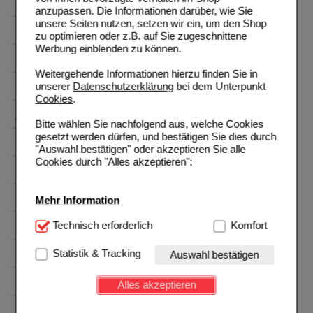
anzupassen. Die Informationen darüber, wie Sie
unsere Seiten nutzen, setzen wir ein, um den Shop
zu optimieren oder z.B. auf Sie zugeschnittene
Werbung einblenden zu können.
Weitergehende Informationen hierzu finden Sie in
unserer
Datenschutzerklärung
bei dem Unterpunkt
Cookies
.
Bitte wählen Sie nachfolgend aus, welche Cookies
gesetzt werden dürfen, und bestätigen Sie dies durch
"Auswahl bestätigen" oder akzeptieren Sie alle
Cookies durch "Alles akzeptieren":
Mehr Information
Technisch Notwendig:
Technisch erforderlich
Hierbei handelt es sich um
Komfort
Cookies, die für die Grundfunktionen unserer
Website notwendig sind (z.B. Navigation, Warenkorb,
Statistik & Tracking
Auswahl bestätigen
Kundenkonto), weshalb auf diese nicht verzichtet
werden kann.
Alles akzeptieren
Komfort:
Diese Cookies werden genutzt um das