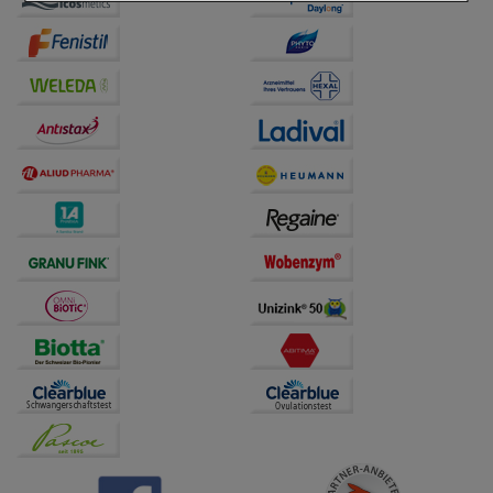
Einkaufserlebnis noch ansprechender zu gestalten,
beispielsweise für die Wiedererkennung des
Besuchers oder unsere Seite an bevorzugte
Verhaltensweisen (z.B. Spracheinstellung)
anzupassen. Komfort-Cookies ermöglichen es uns
auch auf Ihre Bedürfnisse zugeschrittene Inhalte
anzuzeigen und unser Partnerprogramm zu
betreiben.
Statistik & Tracking:
Hierüber lassen sich
Informationen über die Art und Weise der Nutzung
unserer Website sammeln, mit deren Hilfe wir unsere
Website weiter für Sie optimieren können, den Inhalt
auf unserer Website aber auch die Werbung auf
Drittseiten möglichst relevant für Sie zu gestalten.
Bitte beachten Sie, dass Daten hierfür teilweise an
Dritte wie z.B. Google oder soziale Medien
übertragen werden.