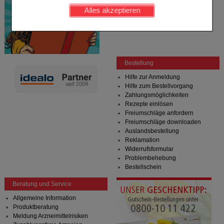
werden kann.
Alles akzeptieren
Komfort:
Diese Cookies werden genutzt um das
Einkaufserlebnis noch ansprechender zu gestalten,
beispielsweise für die Wiedererkennung des
Besuchers oder unsere Seite an bevorzugte
Verhaltensweisen (z.B. Spracheinstellung)
Bestellung
anzupassen. Komfort-Cookies ermöglichen es uns
auch auf Ihre Bedürfnisse zugeschrittene Inhalte
Hilfe zur Anmeldung
anzuzeigen und unser Partnerprogramm zu
Hilfe zum Bestellvorgang
betreiben.
Zahlungsmöglichkeiten
Rezepte einlösen
Statistik & Tracking:
Hierüber lassen sich
Freiumschläge anfordern
Informationen über die Art und Weise der Nutzung
Freiumschläge downloaden
unserer Website sammeln, mit deren Hilfe wir unsere
Auslandsbestellung
Website weiter für Sie optimieren können, den Inhalt
Reklamation
auf unserer Website aber auch die Werbung auf
Widerrufsformular
Drittseiten möglichst relevant für Sie zu gestalten.
Problembehebung
Bitte beachten Sie, dass Daten hierfür teilweise an
Bestellschein
Dritte wie z.B. Google oder soziale Medien
übertragen werden.
Beratung und Service
Allgemeine Information
Produktberatung
Meldung Arzneimittelrisiken