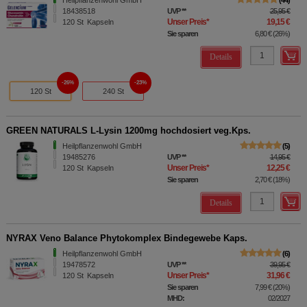
Heilpflanzenwohl GmbH
44
18438518
UVP
**
25,95 €
Unser Preis
*
19,15 €
120
St
Kapseln
Sie sparen
6,80 €
(
26%
)
Details
26%
23%
120 St
240 St
GREEN NATURALS L-Lysin 1200mg hochdosiert veg.Kps.
Heilpflanzenwohl GmbH
5
19485276
UVP
**
14,95 €
Unser Preis
*
12,25 €
120
St
Kapseln
Sie sparen
2,70 €
(
18%
)
Details
NYRAX Veno Balance Phytokomplex Bindegewebe Kaps.
Heilpflanzenwohl GmbH
6
19478572
UVP
**
39,95 €
Unser Preis
*
31,96 €
120
St
Kapseln
Sie sparen
7,99 €
(
20%
)
MHD:
02/2027