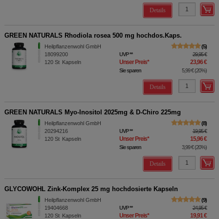
Details
GREEN NATURALS Rhodiola rosea 500 mg hochdos.Kaps.
Heilpflanzenwohl GmbH
5
18099200
UVP
**
29,95 €
Unser Preis
*
23,96 €
120
St
Kapseln
Sie sparen
5,99 €
(
20%
)
Details
GREEN NATURALS Myo-Inositol 2025mg & D-Chiro 225mg
Heilpflanzenwohl GmbH
8
20294216
UVP
**
19,95 €
Unser Preis
*
15,96 €
120
St
Kapseln
Sie sparen
3,99 €
(
20%
)
Details
GLYCOWOHL Zink-Komplex 25 mg hochdosierte Kapseln
Heilpflanzenwohl GmbH
9
19404668
UVP
**
24,95 €
Unser Preis
*
19,91 €
120
St
Kapseln