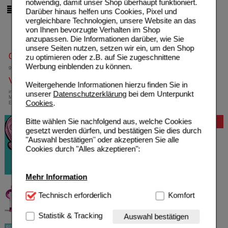
notwendig, damit unser Shop überhaupt funktioniert.
Darüber hinaus helfen uns Cookies, Pixel und
pro Seite
vergleichbare Technologien, unsere Website an das
von Ihnen bevorzugte Verhalten im Shop
anzupassen. Die Informationen darüber, wie Sie
unsere Seiten nutzen, setzen wir ein, um den Shop
0800-10 11 422
zu optimieren oder z.B. auf Sie zugeschnittene
Werbung einblenden zu können.
gebührenfreie Rufnummer
Versandkostenfrei
Weitergehende Informationen hierzu finden Sie in
innerhalb Deutschlands bei einem
unserer
Datenschutzerklärung
bei dem Unterpunkt
Mindestbestellwert von 13,99 Euro oder bei
Cookies
.
Einsendung eines Kassenrezeptes
Bitte wählen Sie nachfolgend aus, welche Cookies
Bewertung
gesetzt werden dürfen, und bestätigen Sie dies durch
"Auswahl bestätigen" oder akzeptieren Sie alle
Cookies durch "Alles akzeptieren":
Mehr Information
Technisch Notwendig:
Technisch erforderlich
Hierbei handelt es sich um
Komfort
Cookies, die für die Grundfunktionen unserer
Website notwendig sind (z.B. Navigation, Warenkorb,
Statistik & Tracking
Auswahl bestätigen
Kundenkonto), weshalb auf diese nicht verzichtet