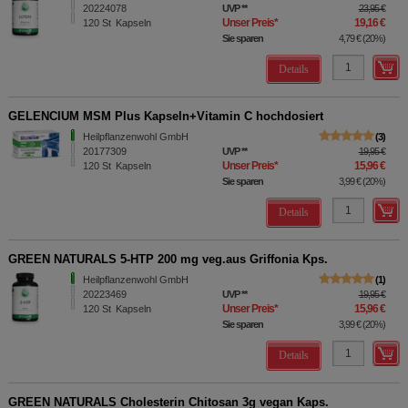
20224078
UVP
**
23,95 €
Unser Preis
*
19,16 €
120
St
Kapseln
Sie sparen
4,79 €
(
20%
)
Details
GELENCIUM MSM Plus Kapseln+Vitamin C hochdosiert
Heilpflanzenwohl GmbH
3
20177309
UVP
**
19,95 €
Unser Preis
*
15,96 €
120
St
Kapseln
Sie sparen
3,99 €
(
20%
)
Details
GREEN NATURALS 5-HTP 200 mg veg.aus Griffonia Kps.
Heilpflanzenwohl GmbH
1
20223469
UVP
**
19,95 €
Unser Preis
*
15,96 €
120
St
Kapseln
Sie sparen
3,99 €
(
20%
)
Details
GREEN NATURALS Cholesterin Chitosan 3g vegan Kaps.