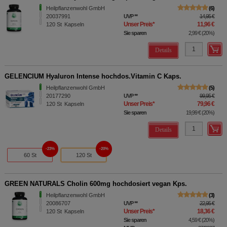
Heilpflanzenwohl GmbH
6
20037991
UVP
**
14,95 €
Unser Preis
*
11,96 €
120
St
Kapseln
Sie sparen
2,99 €
(
20%
)
Details
GELENCIUM Hyaluron Intense hochdos.Vitamin C Kaps.
Heilpflanzenwohl GmbH
5
20177290
UVP
**
99,95 €
Unser Preis
*
79,96 €
120
St
Kapseln
Sie sparen
19,99 €
(
20%
)
Details
23%
20%
60 St
120 St
GREEN NATURALS Cholin 600mg hochdosiert vegan Kps.
Heilpflanzenwohl GmbH
3
20086707
UVP
**
22,95 €
Unser Preis
*
18,36 €
120
St
Kapseln
Sie sparen
4,59 €
(
20%
)