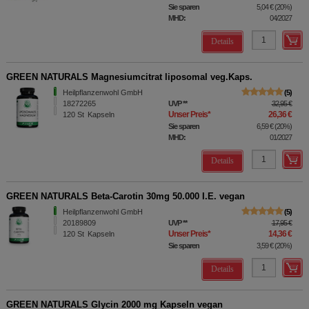
Sie sparen
5,04 €
(
20%
)
MHD:
04/2027
Details
GREEN NATURALS Magnesiumcitrat liposomal veg.Kaps.
Heilpflanzenwohl GmbH
5
18272265
UVP
**
32,95 €
Unser Preis
*
26,36 €
120
St
Kapseln
Sie sparen
6,59 €
(
20%
)
MHD:
01/2027
Details
GREEN NATURALS Beta-Carotin 30mg 50.000 I.E. vegan
Heilpflanzenwohl GmbH
5
20189809
UVP
**
17,95 €
Unser Preis
*
14,36 €
120
St
Kapseln
Sie sparen
3,59 €
(
20%
)
Details
GREEN NATURALS Glycin 2000 mg Kapseln vegan