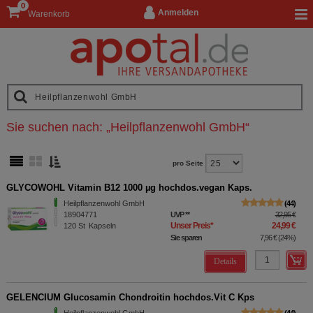
0
Anmelden
Warenkorb
Sie suchen nach:
„
Heilpflanzenwohl GmbH
“
pro Seite
GLYCOWOHL Vitamin B12 1000 µg hochdos.vegan Kaps.
Heilpflanzenwohl GmbH
44
18904771
UVP
**
32,95 €
Unser Preis
*
24,99 €
120
St
Kapseln
Sie sparen
7,96 €
(
24%
)
Details
GELENCIUM Glucosamin Chondroitin hochdos.Vit C Kps