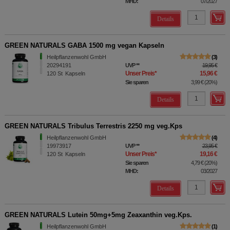
MHD:
07/2027
Details
GREEN NATURALS GABA 1500 mg vegan Kapseln
Heilpflanzenwohl GmbH
3
20294191
UVP
**
19,95 €
Unser Preis
*
15,96 €
120
St
Kapseln
Sie sparen
3,99 €
(
20%
)
Details
GREEN NATURALS Tribulus Terrestris 2250 mg veg.Kps
Heilpflanzenwohl GmbH
4
19973917
UVP
**
23,95 €
Unser Preis
*
19,16 €
120
St
Kapseln
Sie sparen
4,79 €
(
20%
)
MHD:
03/2027
Details
GREEN NATURALS Lutein 50mg+5mg Zeaxanthin veg.Kps.
Heilpflanzenwohl GmbH
1