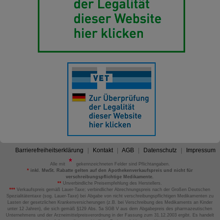
Barrierefreiheitserklärung
Kontakt
AGB
Datenschutz
Impressum
Alle mit
gekennzeichneten Felder sind Pflichtangaben.
*
inkl. MwSt. Rabatte gelten auf den Apothekenverkaufspreis und nicht für
verschreibungspflichtige Medikamente.
**
Unverbindliche Preisempfehlung des Herstellers.
***
Verkaufspreis gemäß Lauer-Taxe; verbindlicher Abrechnungspreis nach der Großen Deutschen
Spezialitätentaxe (sog. Lauer-Taxe) bei Abgabe von nicht verschreibungspflichtigen Medikamenten zu
Lasten der gesetzlichen Krankenversicherungen (z.B. bei Verschreibung des Medikaments an Kinder
unter 12 Jahren), die sich gemäß §129 Abs. 5a SGB V aus dem Abgabepreis des pharmazeutischen
Unternehmens und der Arzneimittelpreisverordnung in der Fassung zum 31.12.2003 ergibt. Es handelt