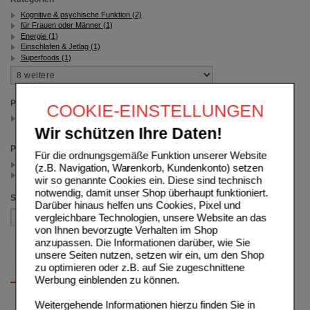
Kognitive & psychische Funktion (2)
für Frauen oder Männer (1)
Energie (1)
Einschlafen & Jetlag (1)
Superfoods (1)
Packungsgröße
COOKIE-EINSTELLUNGEN
80 St
(auswahl entfernen)
Wir schützen Ihre Daten!
Preis
Für die ordnungsgemäße Funktion unserer Website
< 24.00 (1)
(z.B. Navigation, Warenkorb, Kundenkonto) setzen
>= 24.00 (1)
wir so genannte Cookies ein. Diese sind technisch
notwendig, damit unser Shop überhaupt funktioniert.
Sortieren nach
Darüber hinaus helfen uns Cookies, Pixel und
vergleichbare Technologien, unsere Website an das
von Ihnen bevorzugte Verhalten im Shop
anzupassen. Die Informationen darüber, wie Sie
unsere Seiten nutzen, setzen wir ein, um den Shop
zu optimieren oder z.B. auf Sie zugeschnittene
Werbung einblenden zu können.
Weitergehende Informationen hierzu finden Sie in