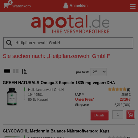
0
Anmelden
Warenkorb
Sie suchen nach:
„
Heilpflanzenwohl GmbH
“
pro Seite
GREEN NATURALS Omega-3 Kapseln 1835 mg vegan+DHA
Heilpflanzenwohl GmbH
6
19449501
UVP
**
28,95 €
Unser Preis
*
23,16 €
80
St
Kapseln
Sie sparen
5,79 €
(
20%
)
Details
GLYCOWOHL Metformin Balance Nährstoffversorg.Kaps.