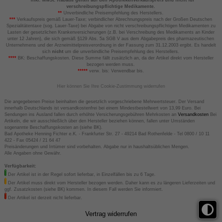
*
inkl. MwSt. Rabatte gelten auf den Apothekenverkaufspreis und nicht für
verschreibungspflichtige Medikamente.
**
Unverbindliche Preisempfehlung des Herstellers.
***
Verkaufspreis gemäß Lauer-Taxe; verbindlicher Abrechnungspreis nach der Großen Deutschen
Spezialitätentaxe (sog. Lauer-Taxe) bei Abgabe von nicht verschreibungspflichtigen Medikamenten zu
Lasten der gesetzlichen Krankenversicherungen (z.B. bei Verschreibung des Medikaments an Kinder
unter 12 Jahren), die sich gemäß §129 Abs. 5a SGB V aus dem Abgabepreis des pharmazeutischen
Unternehmens und der Arzneimittelpreisverordnung in der Fassung zum 31.12.2003 ergibt. Es handelt
sich
nicht
um die unverbindliche Preisempfehlung des Herstellers.
****
BK: Beschaffungskosten. Diese Summe fällt zusätzlich an, da der Artikel direkt vom Hersteller
bezogen werden muss.
*****
verw. bis: Verwendbar bis.
Hier können Sie Ihre Cookie-Zustimmung widerrufen
Die angegebenen Preise beinhalten die gesetzlich vorgeschriebene Mehrwertsteuer. Der Versand
innerhalb Deutschlands ist versandkostenfrei bei einem Mindestbestellwert von 13,99 Euro. Bei
Sendungen ins Ausland fallen durch erhöhte Versicherungsgebühren Mehrkosten an
Versandkosten
Bei
Artikeln, die wir ausschließlich über den Hersteller beziehen können, fallen unter Umständen
sogenannte Beschaffungskosten an (siehe BK).
Bad Apotheke Henning Fichter e.K. - Frankfurter Str. 27 - 49214 Bad Rothenfelde - Tel 0800 / 10 11
422 - Fax 05424 / 21 64 47
Preisänderungen und Irrtümer sind vorbehalten. Abgabe nur in haushaltsüblichen Mengen.
Alle Angaben ohne Gewähr.
Verfügbarkeit:
Der Artikel ist in der Regel sofort lieferbar, in Einzelfällen bis zu 6 Tage.
Der Artikel muss direkt vom Hersteller bezogen werden. Daher kann es zu längeren Lieferzeiten und
ggf. Zusatzkosten (siehe BK) kommen. In diesem Fall werden Sie informiert.
Der Artikel ist derzeit nicht lieferbar.
Vertrag widerrufen