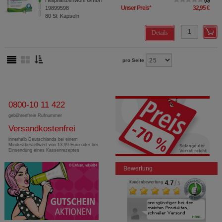
Heilpflanzenwohl GmbH
0
Unser Preis
*
32,95 €
19899598
80
St
Kapseln
Details
pro Seite
0800-10 11 422
gebührenfreie Rufnummer
Versandkostenfrei
innerhalb Deutschlands bei einem
Mindestbestellwert von 13,99 Euro oder bei
Einsendung eines Kassenrezeptes
Bewertung