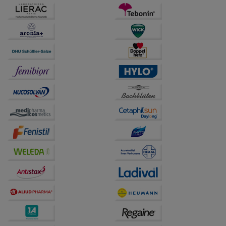
betreiben.
Statistik & Tracking:
Hierüber lassen sich
Informationen über die Art und Weise der Nutzung
unserer Website sammeln, mit deren Hilfe wir unsere
Website weiter für Sie optimieren können, den Inhalt
auf unserer Website aber auch die Werbung auf
Drittseiten möglichst relevant für Sie zu gestalten.
Bitte beachten Sie, dass Daten hierfür teilweise an
Dritte wie z.B. Google oder soziale Medien
übertragen werden.