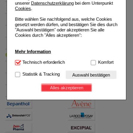
unserer
Datenschutzerklärung
bei dem Unterpunkt
Cookies
.
Bitte wählen Sie nachfolgend aus, welche Cookies
gesetzt werden dürfen, und bestätigen Sie dies durch
"Auswahl bestätigen" oder akzeptieren Sie alle
Cookies durch "Alles akzeptieren":
Mehr Information
Technisch Notwendig:
Technisch erforderlich
Hierbei handelt es sich um
Komfort
Cookies, die für die Grundfunktionen unserer
Website notwendig sind (z.B. Navigation, Warenkorb,
Statistik & Tracking
Auswahl bestätigen
Kundenkonto), weshalb auf diese nicht verzichtet
werden kann.
Alles akzeptieren
Komfort:
Diese Cookies werden genutzt um das
Einkaufserlebnis noch ansprechender zu gestalten,
beispielsweise für die Wiedererkennung des
Besuchers oder unsere Seite an bevorzugte
Verhaltensweisen (z.B. Spracheinstellung)
anzupassen. Komfort-Cookies ermöglichen es uns
auch auf Ihre Bedürfnisse zugeschrittene Inhalte
anzuzeigen und unser Partnerprogramm zu