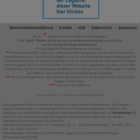
Barrierefreiheitserklärung
Kontakt
AGB
Datenschutz
Impressum
Alle mit
gekennzeichneten Felder sind Pflichtangaben.
*
inkl. MwSt. Rabatte gelten auf den Apothekenverkaufspreis und nicht für
verschreibungspflichtige Medikamente.
**
Unverbindliche Preisempfehlung des Herstellers.
***
Verkaufspreis gemäß Lauer-Taxe; verbindlicher Abrechnungspreis nach der Großen Deutschen
Spezialitätentaxe (sog. Lauer-Taxe) bei Abgabe von nicht verschreibungspflichtigen Medikamenten zu
Lasten der gesetzlichen Krankenversicherungen (z.B. bei Verschreibung des Medikaments an Kinder
unter 12 Jahren), die sich gemäß §129 Abs. 5a SGB V aus dem Abgabepreis des pharmazeutischen
Unternehmens und der Arzneimittelpreisverordnung in der Fassung zum 31.12.2003 ergibt. Es handelt
sich
nicht
um die unverbindliche Preisempfehlung des Herstellers.
****
BK: Beschaffungskosten. Diese Summe fällt zusätzlich an, da der Artikel direkt vom Hersteller
bezogen werden muss.
*****
verw. bis: Verwendbar bis.
Hier können Sie Ihre Cookie-Zustimmung widerrufen
Die angegebenen Preise beinhalten die gesetzlich vorgeschriebene Mehrwertsteuer. Der Versand
innerhalb Deutschlands ist versandkostenfrei bei einem Mindestbestellwert von 13,99 Euro. Bei
Sendungen ins Ausland fallen durch erhöhte Versicherungsgebühren Mehrkosten an
Versandkosten
Bei
Artikeln, die wir ausschließlich über den Hersteller beziehen können, fallen unter Umständen
sogenannte Beschaffungskosten an (siehe BK).
Bad Apotheke Henning Fichter e.K. - Frankfurter Str. 27 - 49214 Bad Rothenfelde - Tel 0800 / 10 11
422 - Fax 05424 / 21 64 47
Preisänderungen und Irrtümer sind vorbehalten. Abgabe nur in haushaltsüblichen Mengen.
Alle Angaben ohne Gewähr.