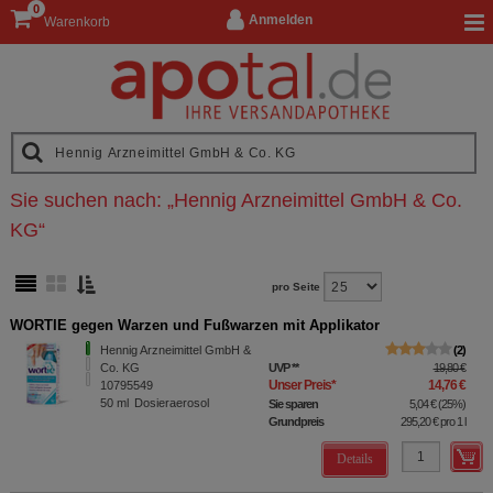
0
Anmelden
Warenkorb
Sie suchen nach:
„
Hennig Arzneimittel GmbH & Co.
KG
“
pro Seite
WORTIE gegen Warzen und Fußwarzen mit Applikator
Hennig Arzneimittel GmbH &
2
Co. KG
UVP
**
19,80 €
Unser Preis
*
14,76 €
10795549
50
ml
Dosieraerosol
Sie sparen
5,04 €
(
25%
)
Grundpreis
295,20 €
pro 1 l
Details