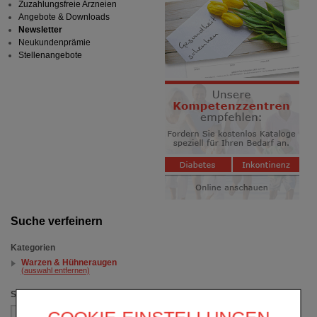
Zuzahlungsfreie Arzneien
Angebote & Downloads
Newsletter
Neukundenprämie
Stellenangebote
Suche verfeinern
Kategorien
Warzen & Hühneraugen
(auswahl entfernen)
Sortieren nach