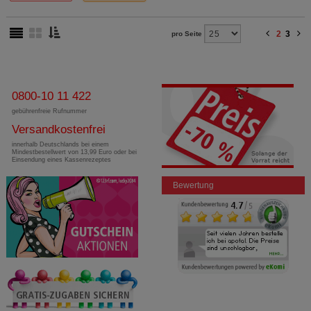
2
3
pro Seite
0800-10 11 422
gebührenfreie Rufnummer
Versandkostenfrei
innerhalb Deutschlands bei einem
Mindestbestellwert von 13,99 Euro oder bei
Einsendung eines Kassenrezeptes
Bewertung