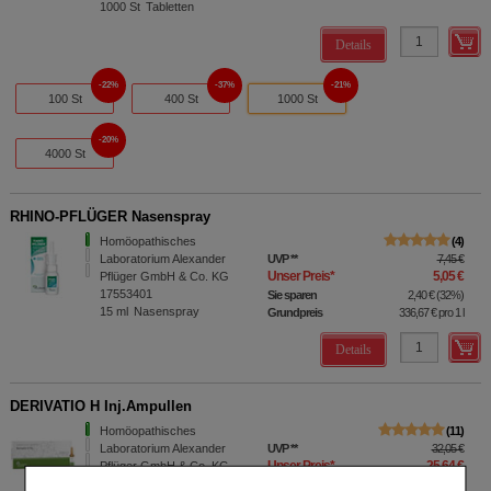
1000
St
Tabletten
Details
22%
37%
21%
100 St
400 St
1000 St
20%
4000 St
RHINO-PFLÜGER Nasenspray
Homöopathisches
4
Laboratorium Alexander
UVP
**
7,45 €
Unser Preis
*
5,05 €
Pflüger GmbH & Co. KG
17553401
Sie sparen
2,40 €
(
32%
)
15
ml
Nasenspray
Grundpreis
336,67 €
pro 1 l
Details
DERIVATIO H Inj.Ampullen
Homöopathisches
11
Laboratorium Alexander
UVP
**
32,05 €
Unser Preis
*
25,64 €
Pflüger GmbH & Co. KG
04886733
Sie sparen
6,41 €
(
20%
)