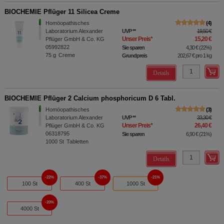
BIOCHEMIE Pflüger 11 Silicea Creme
Homöopathisches
4
Laboratorium Alexander
UVP
**
19,50 €
Unser Preis
*
15,20 €
Pflüger GmbH & Co. KG
05992822
Sie sparen
4,30 €
(
22%
)
75
g
Creme
Grundpreis
202,67 €
pro 1 kg
Details
BIOCHEMIE Pflüger 2 Calcium phosphoricum D 6 Tabl.
Homöopathisches
3
Laboratorium Alexander
UVP
**
33,30 €
Unser Preis
*
26,40 €
Pflüger GmbH & Co. KG
06318795
Sie sparen
6,90 €
(
21%
)
1000
St
Tabletten
Details
22%
37%
21%
100 St
400 St
1000 St
20%
4000 St