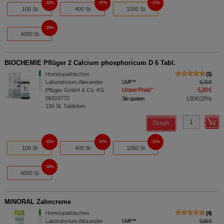
22%
37%
21%
100 St
400 St
1000 St
20%
4000 St
BIOCHEMIE Pflüger 2 Calcium phosphoricum D 6 Tabl.
Homöopathisches
1
Laboratorium Alexander
UVP
**
6,70 €
Unser Preis
*
5,20 €
Pflüger GmbH & Co. KG
06318772
Sie sparen
1,50 €
(
22%
)
100
St
Tabletten
Details
22%
37%
21%
100 St
400 St
1000 St
20%
4000 St
MINORAL Zahncreme
Homöopathisches
4
Laboratorium Alexander
UVP
**
5,95 €