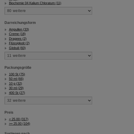
Biochemie 04 Kalium Chloratum (11)
Darreichungsform
Ampullen (33)
Creme (18)
Dragees (2)
Flüssigkeit (2)
Globuli (60)
Packungsgröße
100 St (75)
50 ml (66)
10 g (32)
30 ml (29)
400 St (27)
Preis
< 25.00 (317)
>= 25.00 (104)
Sortieren nach