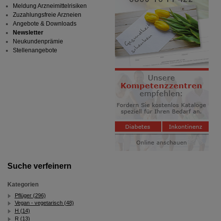
Meldung Arzneimittelrisiken
Zuzahlungsfreie Arzneien
Angebote & Downloads
Newsletter
Neukundenprämie
Stellenangebote
Suche verfeinern
Kategorien
Pflüger (296)
Vegan - vegetarisch (48)
H (14)
R (13)