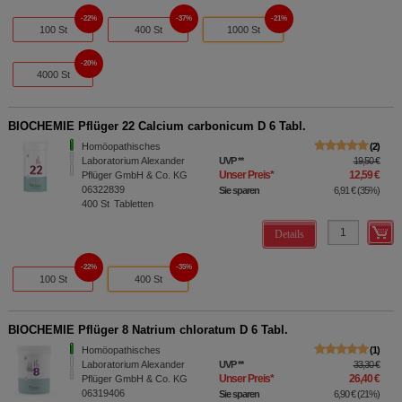
22%
37%
21%
100 St
400 St
1000 St
20%
4000 St
BIOCHEMIE Pflüger 22 Calcium carbonicum D 6 Tabl.
Homöopathisches
2
Laboratorium Alexander
UVP
**
19,50 €
Unser Preis
*
12,59 €
Pflüger GmbH & Co. KG
06322839
Sie sparen
6,91 €
(
35%
)
400
St
Tabletten
Details
22%
35%
100 St
400 St
BIOCHEMIE Pflüger 8 Natrium chloratum D 6 Tabl.
Homöopathisches
1
Laboratorium Alexander
UVP
**
33,30 €
Unser Preis
*
26,40 €
Pflüger GmbH & Co. KG
06319406
Sie sparen
6,90 €
(
21%
)