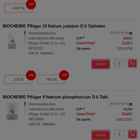
20%
4000 St
BIOCHEMIE Pflüger 15 Kalium jodatum D 6 Tabletten
Homöopathisches
0
Laboratorium Alexander
UVP
**
19,50 €
Unser Preis
*
12,25 €
Pflüger GmbH & Co. KG
06322012
Sie sparen
7,25 €
(
37%
)
400
St
Tabletten
Details
22%
37%
100 St
400 St
BIOCHEMIE Pflüger 9 Natrium phosphoricum D 6 Tabl.
Homöopathisches
0
Laboratorium Alexander
UVP
**
33,30 €
Unser Preis
*
26,40 €
Pflüger GmbH & Co. KG
06319659
Sie sparen
6,90 €
(
21%
)
1000
St
Tabletten
Details