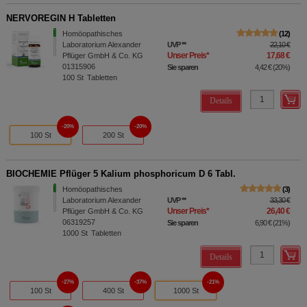
NERVOREGIN H Tabletten
Homöopathisches
12
Laboratorium Alexander
UVP
**
22,10 €
Unser Preis
*
17,68 €
Pflüger GmbH & Co. KG
01315906
Sie sparen
4,42 €
(
20%
)
100
St
Tabletten
Details
20%
20%
100 St
200 St
BIOCHEMIE Pflüger 5 Kalium phosphoricum D 6 Tabl.
Homöopathisches
3
Laboratorium Alexander
UVP
**
33,30 €
Unser Preis
*
26,40 €
Pflüger GmbH & Co. KG
06319257
Sie sparen
6,90 €
(
21%
)
1000
St
Tabletten
Details
27%
37%
21%
100 St
400 St
1000 St