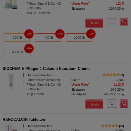
Unser Preis
*
5,20 €
Pflüger GmbH & Co. KG
06319286
Sie sparen
1,50 €
(
22%
)
100
St
Tabletten
Details
22%
35%
21%
100 St
400 St
1000 St
20%
4000 St
BIOCHEMIE Pflüger 1 Calcium fluoratum Creme
Homöopathisches
3
Laboratorium Alexander
UVP
**
19,50 €
Unser Preis
*
15,20 €
Pflüger GmbH & Co. KG
05992667
Sie sparen
4,30 €
(
22%
)
75
g
Creme
Grundpreis
202,67 €
pro 1 kg
Details
RANOCALCIN Tabletten
Homöopathisches
10
Laboratorium Alexander
UVP
**
20,55 €