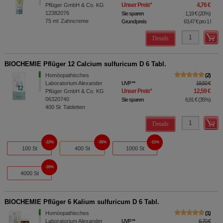
Unser Preis
*
4,76 €
Pflüger GmbH & Co. KG
12382076
Sie sparen
1,19 €
(
20%
)
75
ml
Zahncreme
Grundpreis
63,47 €
pro 1 l
Details
BIOCHEMIE Pflüger 12 Calcium sulfuricum D 6 Tabl.
Homöopathisches
2
Laboratorium Alexander
UVP
**
19,50 €
Unser Preis
*
12,59 €
Pflüger GmbH & Co. KG
06320740
Sie sparen
6,91 €
(
35%
)
400
St
Tabletten
Details
22%
35%
21%
100 St
400 St
1000 St
20%
4000 St
BIOCHEMIE Pflüger 6 Kalium sulfuricum D 6 Tabl.
Homöopathisches
1
Laboratorium Alexander
UVP
**
6,70 €