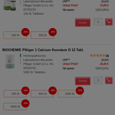
Laboratorium Alexander
UVP
**
21,15 €
Unser Preis
*
15,95 €
Pflüger GmbH & Co. KG
02782219
Sie sparen
5,20 €
(
25%
)
100
St
Tabletten
Details
25%
20%
100 St
200 St
BIOCHEMIE Pflüger 1 Calcium fluoratum D 12 Tabl.
Homöopathisches
3
Laboratorium Alexander
UVP
**
33,30 €
Unser Preis
*
26,40 €
Pflüger GmbH & Co. KG
06318743
Sie sparen
6,90 €
(
21%
)
1000
St
Tabletten
Details
43%
35%
21%
100 St
400 St
1000 St
20%
4000 St