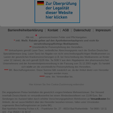
Barrierefreiheitserklärung
Kontakt
AGB
Datenschutz
Impressum
Alle mit
gekennzeichneten Felder sind Pflichtangaben.
*
inkl. MwSt. Rabatte gelten auf den Apothekenverkaufspreis und nicht für
verschreibungspflichtige Medikamente.
**
Unverbindliche Preisempfehlung des Herstellers.
***
Verkaufspreis gemäß Lauer-Taxe; verbindlicher Abrechnungspreis nach der Großen Deutschen
Spezialitätentaxe (sog. Lauer-Taxe) bei Abgabe von nicht verschreibungspflichtigen Medikamenten zu
Lasten der gesetzlichen Krankenversicherungen (z.B. bei Verschreibung des Medikaments an Kinder
unter 12 Jahren), die sich gemäß §129 Abs. 5a SGB V aus dem Abgabepreis des pharmazeutischen
Unternehmens und der Arzneimittelpreisverordnung in der Fassung zum 31.12.2003 ergibt. Es handelt
sich
nicht
um die unverbindliche Preisempfehlung des Herstellers.
****
BK: Beschaffungskosten. Diese Summe fällt zusätzlich an, da der Artikel direkt vom Hersteller
bezogen werden muss.
*****
verw. bis: Verwendbar bis.
Hier können Sie Ihre Cookie-Zustimmung widerrufen
Die angegebenen Preise beinhalten die gesetzlich vorgeschriebene Mehrwertsteuer. Der Versand
innerhalb Deutschlands ist versandkostenfrei bei einem Mindestbestellwert von 13,99 Euro. Bei
Sendungen ins Ausland fallen durch erhöhte Versicherungsgebühren Mehrkosten an
Versandkosten
Bei
Artikeln, die wir ausschließlich über den Hersteller beziehen können, fallen unter Umständen
sogenannte Beschaffungskosten an (siehe BK).
Bad Apotheke Henning Fichter e.K. - Frankfurter Str. 27 - 49214 Bad Rothenfelde - Tel 0800 / 10 11
422 - Fax 05424 / 21 64 47