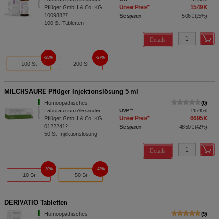
Unser Preis
*
15,49 €
Pflüger GmbH & Co. KG
10098827
Sie sparen
5,06 €
(
25%
)
100
St
Tabletten
Details
25%
27%
100 St
200 St
MILCHSÄURE Pflüger Injektionslösung 5 ml
Homöopathisches
0
Laboratorium Alexander
UVP
**
115,45 €
Unser Preis
*
66,95 €
Pflüger GmbH & Co. KG
01222412
Sie sparen
48,50 €
(
42%
)
50
St
Injektionslösung
Details
20%
42%
10 St
50 St
DERIVATIO Tabletten
Homöopathisches
9