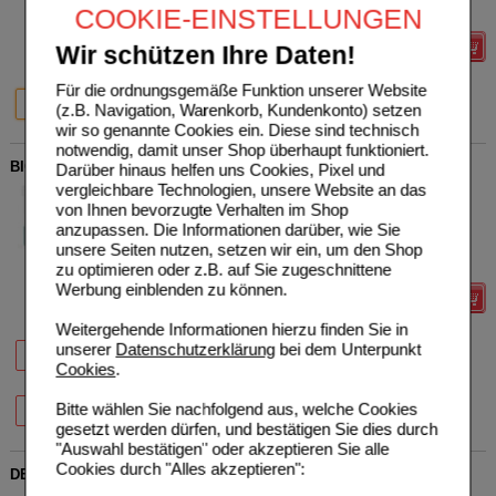
COOKIE-EINSTELLUNGEN
10X5
ml
Ampullen
Grundpreis
512,80 €
pro 1 l
Details
Wir schützen Ihre Daten!
Für die ordnungsgemäße Funktion unserer Website
20%
41%
10X5 ml
50X5 ml
(z.B. Navigation, Warenkorb, Kundenkonto) setzen
wir so genannte Cookies ein. Diese sind technisch
notwendig, damit unser Shop überhaupt funktioniert.
BIOCHEMIE Pflüger 10 Natrium sulfuricum D 6 Tabl.
Darüber hinaus helfen uns Cookies, Pixel und
vergleichbare Technologien, unsere Website an das
Homöopathisches
0
von Ihnen bevorzugte Verhalten im Shop
Laboratorium Alexander
UVP
**
33,30 €
Unser Preis
*
26,40 €
anzupassen. Die Informationen darüber, wie Sie
Pflüger GmbH & Co. KG
06319694
Sie sparen
6,90 €
(
21%
)
unsere Seiten nutzen, setzen wir ein, um den Shop
1000
St
Tabletten
zu optimieren oder z.B. auf Sie zugeschnittene
Werbung einblenden zu können.
Details
Weitergehende Informationen hierzu finden Sie in
22%
37%
21%
unserer
Datenschutzerklärung
bei dem Unterpunkt
100 St
400 St
1000 St
Cookies
.
20%
Bitte wählen Sie nachfolgend aus, welche Cookies
4000 St
gesetzt werden dürfen, und bestätigen Sie dies durch
"Auswahl bestätigen" oder akzeptieren Sie alle
Cookies durch "Alles akzeptieren":
DERIVATIO H Inj.Ampullen