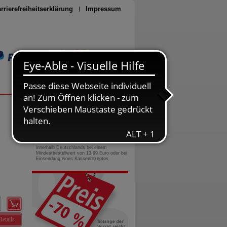
rrierefreiheitserklärung
Impressum
Seite drucken
0800-10 11 422
gebührenfreie Rufnummer
Versandkostenfrei
innerhalb Deutschlands bei einem
Mindestbestellwert von 13,99 Euro oder bei
Einsendung eines Kassenrezeptes
Details