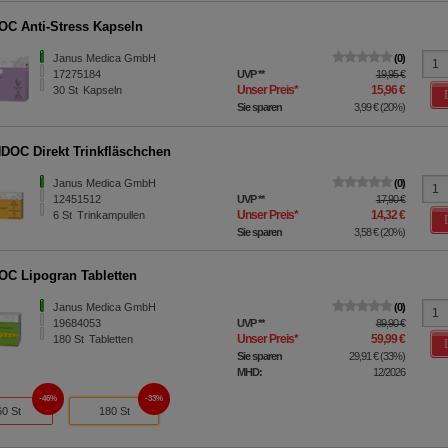
C Anti-Stress Kapseln
Janus Medica GmbH
0
17275184
UVP
**
19,95 €
Unser Preis
*
15,96 €
30
St
Kapseln
Sie sparen
3,99 €
(
20%
)
OC Direkt Trinkfläschchen
Janus Medica GmbH
0
12451512
UVP
**
17,90 €
Unser Preis
*
14,32 €
6
St
Trinkampullen
Sie sparen
3,58 €
(
20%
)
C Lipogran Tabletten
Janus Medica GmbH
0
19684053
UVP
**
89,90 €
Unser Preis
*
59,99 €
180
St
Tabletten
Sie sparen
29,91 €
(
33%
)
MHD:
12/2026
46%
33%
60 St
180 St