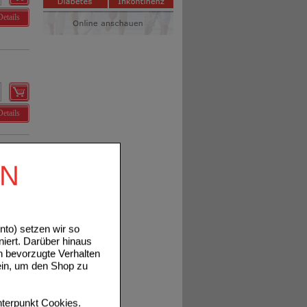
Details
Details
EN
Details
to) setzen wir so
niert. Darüber hinaus
n bevorzugte Verhalten
ein, um den Shop zu
terpunkt
Cookies
.