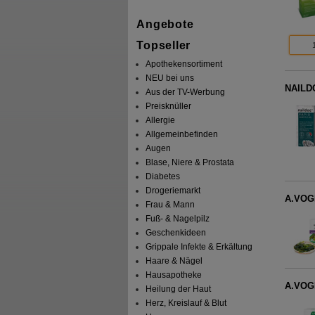
Angebote
Topseller
Apothekensortiment
NEU bei uns
NAILDO
Aus der TV-Werbung
Preisknüller
Allergie
Allgemeinbefinden
Augen
Blase, Niere & Prostata
Diabetes
Drogeriemarkt
A.VOGE
Frau & Mann
Fuß- & Nagelpilz
Geschenkideen
Grippale Infekte & Erkältung
Haare & Nägel
Hausapotheke
A.VOGE
Heilung der Haut
Herz, Kreislauf & Blut