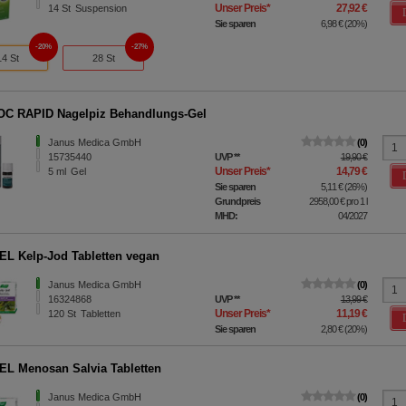
Unser Preis
*
27,92 €
14
St
Suspension
Sie sparen
6,98 €
(
20%
)
20%
27%
14 St
28 St
C RAPID Nagelpiz Behandlungs-Gel
Janus Medica GmbH
0
15735440
UVP
**
19,90 €
Unser Preis
*
14,79 €
5
ml
Gel
Sie sparen
5,11 €
(
26%
)
Grundpreis
2958,00 €
pro 1 l
MHD:
04/2027
L Kelp-Jod Tabletten vegan
Janus Medica GmbH
0
16324868
UVP
**
13,99 €
Unser Preis
*
11,19 €
120
St
Tabletten
Sie sparen
2,80 €
(
20%
)
L Menosan Salvia Tabletten
Janus Medica GmbH
0