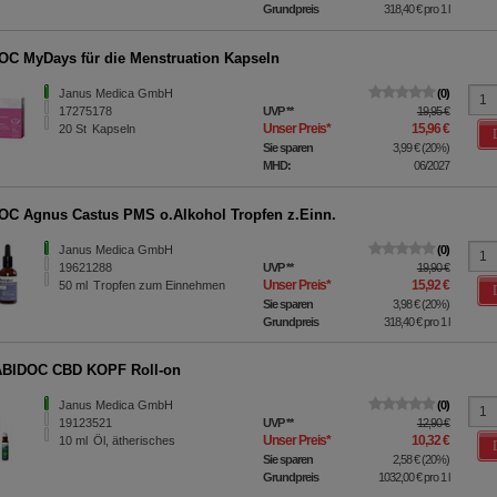
Grundpreis
318,40 €
pro 1 l
C MyDays für die Menstruation Kapseln
Janus Medica GmbH
0
17275178
UVP
**
19,95 €
Unser Preis
*
15,96 €
20
St
Kapseln
Sie sparen
3,99 €
(
20%
)
MHD:
06/2027
C Agnus Castus PMS o.Alkohol Tropfen z.Einn.
Janus Medica GmbH
0
19621288
UVP
**
19,90 €
Unser Preis
*
15,92 €
50
ml
Tropfen zum Einnehmen
Sie sparen
3,98 €
(
20%
)
Grundpreis
318,40 €
pro 1 l
BIDOC CBD KOPF Roll-on
Janus Medica GmbH
0
19123521
UVP
**
12,90 €
Unser Preis
*
10,32 €
10
ml
Öl, ätherisches
Sie sparen
2,58 €
(
20%
)
Grundpreis
1032,00 €
pro 1 l