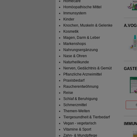
Homecare
Homöopathische Mittel
Immunsystem
Kinder
A.VOGE
Knochen, Muskeln & Gelenke
Kosmetik
Magen, Darm & Leber
Markenshops
Nahrungsergänzung
Nase & Ohren
Naturheilkunde
Nerven, Gedächtnis & Gemüt
GASTER
Pflanzliche Arzneimittel
Praxisbedarf
Raucherentwöhnung
Reise
Schlaf & Beruhigung
Schmerzmittel
Themen-Welten
Tiergesundheit & Tierbedarf
Vegan - vegetarisch
IMMUN
Vitamine & Sport
Zahn- & Mundpflege