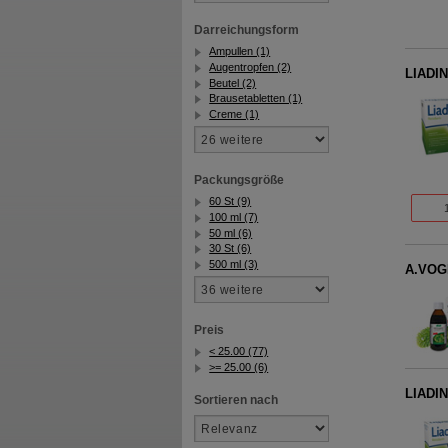
Darreichungsform
Ampullen (1)
Augentropfen (2)
LIADIN
Beutel (2)
Brausetabletten (1)
Creme (1)
Packungsgröße
60 St (9)
100 ml (7)
50 ml (6)
30 St (6)
500 ml (3)
A.VOGE
Preis
< 25.00 (77)
>= 25.00 (6)
LIADIN
Sortieren nach