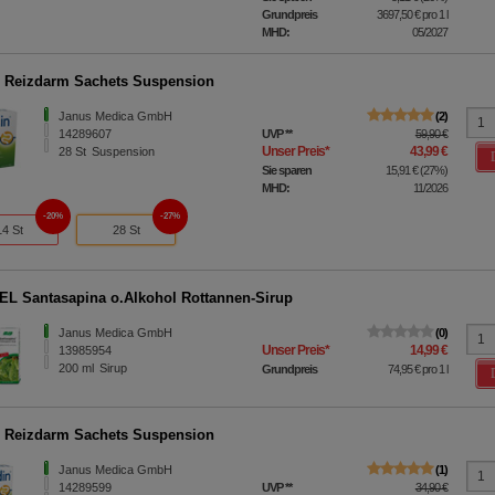
Grundpreis
3697,50 €
pro 1 l
MHD:
05/2027
 Reizdarm Sachets Suspension
Janus Medica GmbH
2
14289607
UVP
**
59,90 €
Unser Preis
*
43,99 €
28
St
Suspension
Sie sparen
15,91 €
(
27%
)
MHD:
11/2026
20%
27%
14 St
28 St
L Santasapina o.Alkohol Rottannen-Sirup
Janus Medica GmbH
0
Unser Preis
*
14,99 €
13985954
200
ml
Sirup
Grundpreis
74,95 €
pro 1 l
 Reizdarm Sachets Suspension
Janus Medica GmbH
1
14289599
UVP
**
34,90 €