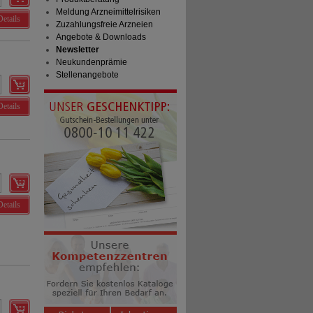
Meldung Arzneimittelrisiken
Details
Zuzahlungsfreie Arzneien
Angebote & Downloads
Newsletter
Neukundenprämie
Stellenangebote
Details
Details