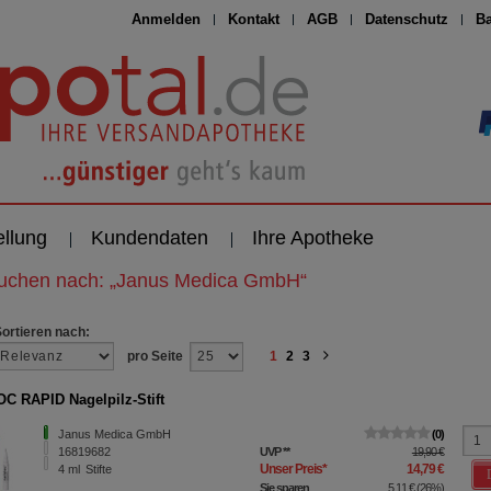
Anmelden
Kontakt
AGB
Datenschutz
Ba
ellung
Kundendaten
Ihre Apotheke
suchen nach:
„
Janus Medica GmbH
“
Sortieren nach:
pro Seite
1
2
3
C RAPID Nagelpilz-Stift
Janus Medica GmbH
0
16819682
UVP
**
19,90 €
Unser Preis
*
14,79 €
4
ml
Stifte
Sie sparen
5,11 €
(
26%
)