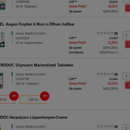
13985948
UVP
**
23,99 €
Unser Preis
*
19,19 €
30
St
Tabletten
Sie sparen
4,80 €
(
20%
)
L Augen-Tropfen 6 Mon.n.Öffnen haltbar
Janus Medica GmbH
0
14213314
UVP
**
14,99 €
Unser Preis
*
11,93 €
10
ml
Augentropfen
Sie sparen
3,06 €
(
20%
)
Grundpreis
1193,00 €
pro 1 l
ODOC Silymarin Mariendistel Tabletten
Janus Medica GmbH
0
16324785
UVP
**
27,99 €
Unser Preis
*
22,33 €
180
St
Tabletten
Sie sparen
5,66 €
(
20%
)
20%
20%
60 St
180 St
DOC Herpalysin Lippenherpes-Creme
Janus Medica GmbH
0