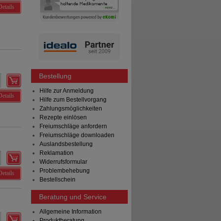
Details
Bestellung
Hilfe zur Anmeldung
Details
Hilfe zum Bestellvorgang
Zahlungsmöglichkeiten
Rezepte einlösen
Freiumschläge anfordern
Freiumschläge downloaden
Auslandsbestellung
Reklamation
Widerrufsformular
Problembehebung
Details
Bestellschein
Beratung und Service
Allgemeine Information
Produktberatung