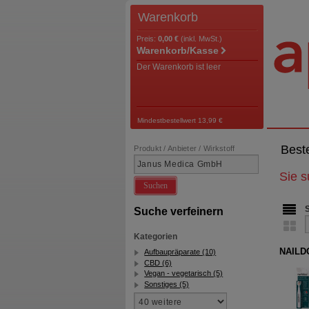
Warenkorb
Preis:
0,00 €
(inkl. MwSt.)
Warenkorb/Kasse
Der Warenkorb ist leer
Mindestbestellwert 13,99 €
Best
Produkt / Anbieter / Wirkstoff
Sie 
Suchen
Suche verfeinern
Kategorien
NAILDO
Aufbaupräparate (10)
CBD (6)
Vegan - vegetarisch (5)
Sonstiges (5)