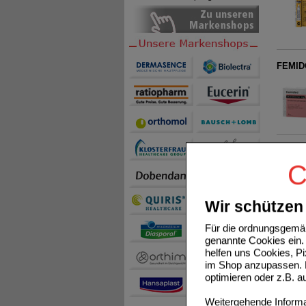
FEMIDO
GASTER
C
Wir schützen 
Für die ordnungsgemäß
genannte Cookies ein. 
helfen uns Cookies, P
im Shop anzupassen. D
IMMUND
optimieren oder z.B. 
Weitergehende Informat