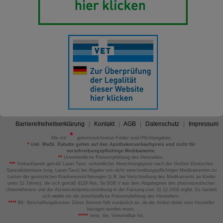
Barrierefreiheitserklärung
Kontakt
AGB
Datenschutz
Impressum
Alle mit
gekennzeichneten Felder sind Pflichtangaben.
*
inkl. MwSt. Rabatte gelten auf den Apothekenverkaufspreis und nicht für
verschreibungspflichtige Medikamente.
**
Unverbindliche Preisempfehlung des Herstellers.
***
Verkaufspreis gemäß Lauer-Taxe; verbindlicher Abrechnungspreis nach der Großen Deutschen
Spezialitätentaxe (sog. Lauer-Taxe) bei Abgabe von nicht verschreibungspflichtigen Medikamenten zu
Lasten der gesetzlichen Krankenversicherungen (z.B. bei Verschreibung des Medikaments an Kinder
unter 12 Jahren), die sich gemäß §129 Abs. 5a SGB V aus dem Abgabepreis des pharmazeutischen
Unternehmens und der Arzneimittelpreisverordnung in der Fassung zum 31.12.2003 ergibt. Es handelt
sich
nicht
um die unverbindliche Preisempfehlung des Herstellers.
****
BK: Beschaffungskosten. Diese Summe fällt zusätzlich an, da der Artikel direkt vom Hersteller
bezogen werden muss.
*****
verw. bis: Verwendbar bis.