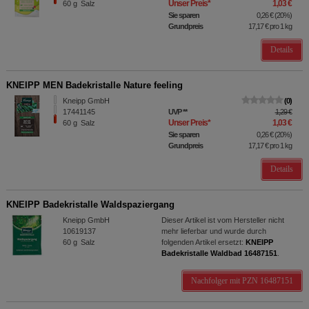
Unser Preis
*
1,03 €
60
g
Salz
Sie sparen
0,26 €
(
20%
)
Grundpreis
17,17 €
pro 1 kg
Details
KNEIPP MEN Badekristalle Nature feeling
Kneipp GmbH
0
17441145
UVP
**
1,29 €
Unser Preis
*
1,03 €
60
g
Salz
Sie sparen
0,26 €
(
20%
)
Grundpreis
17,17 €
pro 1 kg
Details
KNEIPP Badekristalle Waldspaziergang
Kneipp GmbH
Dieser Artikel ist vom Hersteller nicht
10619137
mehr lieferbar und wurde durch
60
g
Salz
folgenden Artikel ersetzt:
KNEIPP
Badekristalle Waldbad 16487151
.
Nachfolger mit PZN 16487151