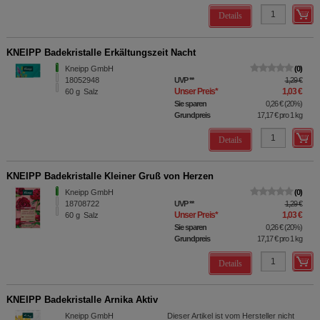
Details
KNEIPP Badekristalle Erkältungszeit Nacht
Kneipp GmbH
0
18052948
UVP
**
1,29 €
Unser Preis
*
1,03 €
60
g
Salz
Sie sparen
0,26 €
(
20%
)
Grundpreis
17,17 €
pro 1 kg
Details
KNEIPP Badekristalle Kleiner Gruß von Herzen
Kneipp GmbH
0
18708722
UVP
**
1,29 €
Unser Preis
*
1,03 €
60
g
Salz
Sie sparen
0,26 €
(
20%
)
Grundpreis
17,17 €
pro 1 kg
Details
KNEIPP Badekristalle Arnika Aktiv
Kneipp GmbH
Dieser Artikel ist vom Hersteller nicht