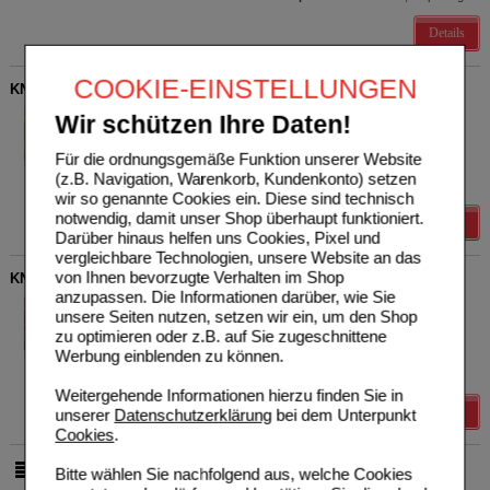
Details
COOKIE-EINSTELLUNGEN
KNEIPP Badekristalle Süße Winterzeit
Kneipp GmbH
0
Wir schützen Ihre Daten!
19829385
UVP
**
1,29 €
Unser Preis
*
1,03 €
60
g
Salz
Für die ordnungsgemäße Funktion unserer Website
Sie sparen
0,26 €
(
20%
)
(z.B. Navigation, Warenkorb, Kundenkonto) setzen
Grundpreis
17,17 €
pro 1 kg
wir so genannte Cookies ein. Diese sind technisch
notwendig, damit unser Shop überhaupt funktioniert.
Details
Darüber hinaus helfen uns Cookies, Pixel und
vergleichbare Technologien, unsere Website an das
von Ihnen bevorzugte Verhalten im Shop
KNEIPP Badekristalle Winterliebling
anzupassen. Die Informationen darüber, wie Sie
Kneipp GmbH
0
unsere Seiten nutzen, setzen wir ein, um den Shop
19815302
UVP
**
1,29 €
zu optimieren oder z.B. auf Sie zugeschnittene
Unser Preis
*
1,03 €
60
g
Salz
Werbung einblenden zu können.
Sie sparen
0,26 €
(
20%
)
Grundpreis
17,17 €
pro 1 kg
Weitergehende Informationen hierzu finden Sie in
Details
unserer
Datenschutzerklärung
bei dem Unterpunkt
Cookies
.
Bitte wählen Sie nachfolgend aus, welche Cookies
pro Seite