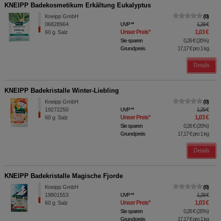
KNEIPP Badekosmetikum Erkältung Eukalyptus
Kneipp GmbH
0
06828964
UVP
**
1,29 €
Unser Preis
*
1,03 €
60
g
Salz
Sie sparen
0,26 €
(
20%
)
Grundpreis
17,17 €
pro 1 kg
Details
KNEIPP Badekristalle Winter-Liebling
Kneipp GmbH
0
19272250
UVP
**
1,29 €
Unser Preis
*
1,03 €
60
g
Salz
Sie sparen
0,26 €
(
20%
)
Grundpreis
17,17 €
pro 1 kg
Details
KNEIPP Badekristalle Magische Fjorde
Kneipp GmbH
0
19801553
UVP
**
1,29 €
Unser Preis
*
1,03 €
60
g
Salz
Sie sparen
0,26 €
(
20%
)
Grundpreis
17,17 €
pro 1 kg