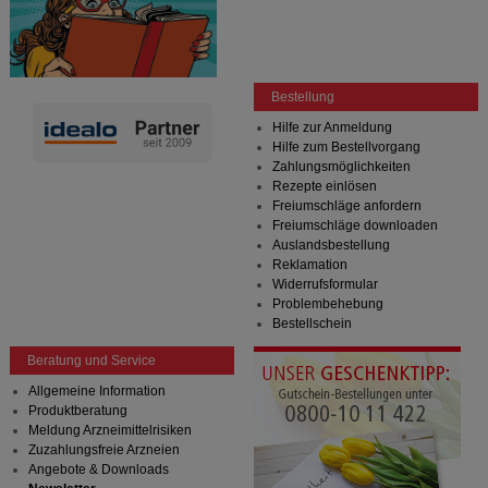
unserer Website sammeln, mit deren Hilfe wir unsere
Website weiter für Sie optimieren können, den Inhalt
auf unserer Website aber auch die Werbung auf
Drittseiten möglichst relevant für Sie zu gestalten.
Bitte beachten Sie, dass Daten hierfür teilweise an
Bestellung
Dritte wie z.B. Google oder soziale Medien
übertragen werden.
Hilfe zur Anmeldung
Hilfe zum Bestellvorgang
Zahlungsmöglichkeiten
Rezepte einlösen
Freiumschläge anfordern
Freiumschläge downloaden
Auslandsbestellung
Reklamation
Widerrufsformular
Problembehebung
Bestellschein
Beratung und Service
Allgemeine Information
Produktberatung
Meldung Arzneimittelrisiken
Zuzahlungsfreie Arzneien
Angebote & Downloads