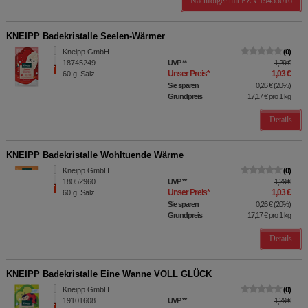
Nachfolger mit PZN 19455016
KNEIPP Badekristalle Seelen-Wärmer
Kneipp GmbH
0
18745249
UVP
**
1,29 €
Unser Preis
*
1,03 €
60
g
Salz
Sie sparen
0,26 €
(
20%
)
Grundpreis
17,17 €
pro 1 kg
Details
KNEIPP Badekristalle Wohltuende Wärme
Kneipp GmbH
0
18052960
UVP
**
1,29 €
Unser Preis
*
1,03 €
60
g
Salz
Sie sparen
0,26 €
(
20%
)
Grundpreis
17,17 €
pro 1 kg
Details
KNEIPP Badekristalle Eine Wanne VOLL GLÜCK
Kneipp GmbH
0
19101608
UVP
**
1,29 €