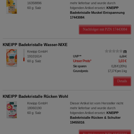
16358896
mehr lieferbar und wurde durch
60
g
Salz
folgenden Artikel ersetzt:
KNEIPP
Badekristalle Muskel Entspannung
17443084
.
Nachfolger mit PZN 17443084
KNEIPP Badekristalle Wasser-NIXE
Kneipp GmbH
0
19101614
UVP
**
1,29 €
Unser Preis
*
1,03 €
60
g
Salz
Sie sparen
0,26 €
(
20%
)
Grundpreis
17,17 €
pro 1 kg
Details
KNEIPP Badekristalle Rücken Wohl
Kneipp GmbH
Dieser Artikel ist vom Hersteller nicht
18060190
mehr lieferbar und wurde durch
60
g
Salz
folgenden Artikel ersetzt:
KNEIPP
Badekristalle Rücken & Schulter
19455016
.