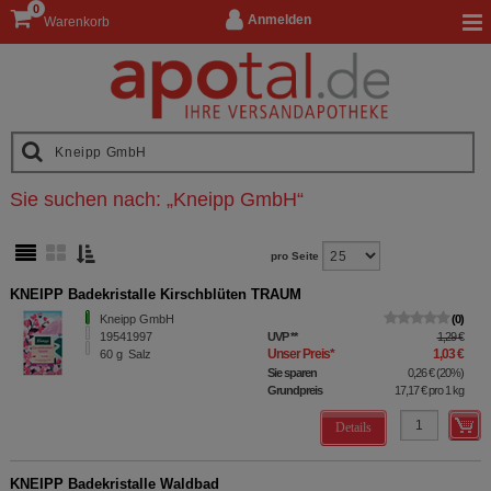
0
Anmelden
Warenkorb
Sie suchen nach:
„
Kneipp GmbH
“
pro Seite
KNEIPP Badekristalle Kirschblüten TRAUM
Kneipp GmbH
0
19541997
UVP
**
1,29 €
Unser Preis
*
1,03 €
60
g
Salz
Sie sparen
0,26 €
(
20%
)
Grundpreis
17,17 €
pro 1 kg
Details
KNEIPP Badekristalle Waldbad