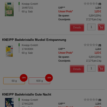
Kneipp GmbH
0
16487151
UVP
**
1,29 €
Unser Preis
*
1,03 €
60
g
Salz
Sie sparen
0,26 €
(
20%
)
Grundpreis
17,17 €
pro 1 kg
Details
KNEIPP Badekristalle Muskel Entspannung
Kneipp GmbH
0
17443084
UVP
**
1,29 €
Unser Preis
*
1,03 €
60
g
Salz
Sie sparen
0,26 €
(
20%
)
Grundpreis
17,17 €
pro 1 kg
Details
20%
20%
60 g
600 g
KNEIPP Badekristalle Gute Nacht
Kneipp GmbH
0
17441205
UVP
**
1,29 €