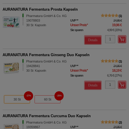
AURANATURA Fermentura Prosta Kapseln
Pharmatura GmbH & Co. KG
1
19078803
UVP
**
24,95 €
Unser Preis
*
19,96 €
30
St
Kapseln
Sie sparen
4,99 €
(
20%
)
Details
AURANATURA Fermentura Ginseng Duo Kapseln
Pharmatura GmbH & Co. KG
1
19428841
UVP
**
24,95 €
Unser Preis
*
18,19 €
30
St
Kapseln
Sie sparen
6,76 €
(
27%
)
Details
27%
25%
30 St
60 St
AURANATURA Fermentura Curcuma Duo Kapseln
Pharmatura GmbH & Co. KG
2
19359867
UVP
**
24,95 €