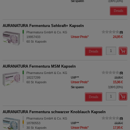
Sie sparen
3,99 €
(
20%
)
Details
AURANATURA Fermentura Sehkraft+ Kapseln
Pharmatura GmbH & Co. KG
0
Unser Preis
*
24,95 €
19957433
60
St
Kapseln
Details
AURANATURA Fermentura MSM Kapseln
Pharmatura GmbH & Co. KG
0
18227299
UVP
**
19,95 €
Unser Preis
*
15,96 €
60
St
Kapseln
Sie sparen
3,99 €
(
20%
)
Details
AURANATURA Fermentura schwarzer Knoblauch Kapseln
Pharmatura GmbH & Co. KG
0
18780553
UVP
**
19,95 €
Unser Preis
*
17,95 €
30
St
Kapseln