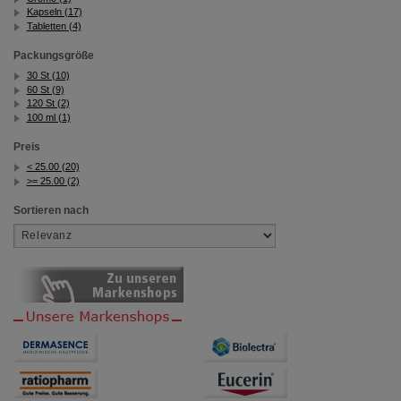
Kapseln (17)
Tabletten (4)
Packungsgröße
30 St (10)
60 St (9)
120 St (2)
100 ml (1)
Preis
< 25.00 (20)
>= 25.00 (2)
Sortieren nach