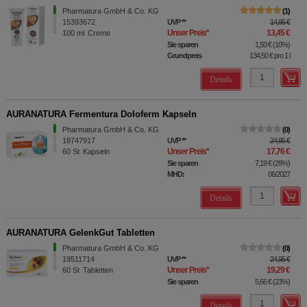
Pharmatura GmbH & Co. KG
1
15393672
UVP
**
14,95 €
Unser Preis
*
13,45 €
100
ml
Creme
Sie sparen
1,50 €
(
10%
)
Grundpreis
134,50 €
pro 1 l
Details
AURANATURA Fermentura Doloferm Kapseln
Pharmatura GmbH & Co. KG
0
18747917
UVP
**
24,95 €
Unser Preis
*
17,76 €
60
St
Kapseln
Sie sparen
7,19 €
(
29%
)
MHD:
06/2027
Details
AURANATURA GelenkGut Tabletten
Pharmatura GmbH & Co. KG
0
19511714
UVP
**
24,95 €
Unser Preis
*
19,29 €
60
St
Tabletten
Sie sparen
5,66 €
(
23%
)
Details