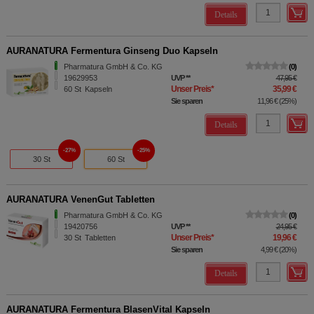
Details
AURANATURA Fermentura Ginseng Duo Kapseln
Pharmatura GmbH & Co. KG
0
19629953
UVP
**
47,95 €
Unser Preis
*
35,99 €
60
St
Kapseln
Sie sparen
11,96 €
(
25%
)
Details
27%
25%
30 St
60 St
AURANATURA VenenGut Tabletten
Pharmatura GmbH & Co. KG
0
19420756
UVP
**
24,95 €
Unser Preis
*
19,96 €
30
St
Tabletten
Sie sparen
4,99 €
(
20%
)
Details
AURANATURA Fermentura BlasenVital Kapseln