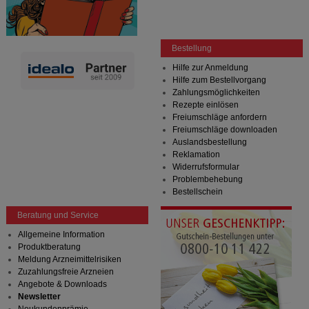
Statistik & Tracking:
Hierüber lassen sich
Informationen über die Art und Weise der Nutzung
unserer Website sammeln, mit deren Hilfe wir unsere
Bestellung
Website weiter für Sie optimieren können, den Inhalt
auf unserer Website aber auch die Werbung auf
Hilfe zur Anmeldung
Drittseiten möglichst relevant für Sie zu gestalten.
Hilfe zum Bestellvorgang
Bitte beachten Sie, dass Daten hierfür teilweise an
Zahlungsmöglichkeiten
Dritte wie z.B. Google oder soziale Medien
Rezepte einlösen
übertragen werden.
Freiumschläge anfordern
Freiumschläge downloaden
Auslandsbestellung
Reklamation
Widerrufsformular
Problembehebung
Bestellschein
Beratung und Service
Allgemeine Information
Produktberatung
Meldung Arzneimittelrisiken
Zuzahlungsfreie Arzneien
Angebote & Downloads
Newsletter
Neukundenprämie