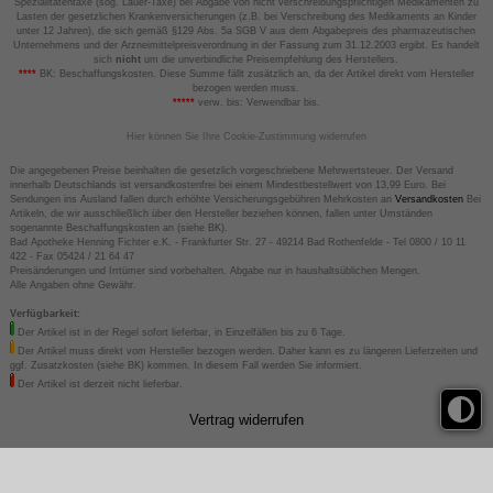
Spezialitätentaxe (sog. Lauer-Taxe) bei Abgabe von nicht verschreibungspflichtigen Medikamenten zu
Lasten der gesetzlichen Krankenversicherungen (z.B. bei Verschreibung des Medikaments an Kinder
unter 12 Jahren), die sich gemäß §129 Abs. 5a SGB V aus dem Abgabepreis des pharmazeutischen
Unternehmens und der Arzneimittelpreisverordnung in der Fassung zum 31.12.2003 ergibt. Es handelt
sich
nicht
um die unverbindliche Preisempfehlung des Herstellers.
****
BK: Beschaffungskosten. Diese Summe fällt zusätzlich an, da der Artikel direkt vom Hersteller
bezogen werden muss.
*****
verw. bis: Verwendbar bis.
Hier können Sie Ihre Cookie-Zustimmung widerrufen
Die angegebenen Preise beinhalten die gesetzlich vorgeschriebene Mehrwertsteuer. Der Versand
innerhalb Deutschlands ist versandkostenfrei bei einem Mindestbestellwert von 13,99 Euro. Bei
Sendungen ins Ausland fallen durch erhöhte Versicherungsgebühren Mehrkosten an
Versandkosten
Bei
Artikeln, die wir ausschließlich über den Hersteller beziehen können, fallen unter Umständen
sogenannte Beschaffungskosten an (siehe BK).
Bad Apotheke Henning Fichter e.K. - Frankfurter Str. 27 - 49214 Bad Rothenfelde - Tel 0800 / 10 11
422 - Fax 05424 / 21 64 47
Preisänderungen und Irrtümer sind vorbehalten. Abgabe nur in haushaltsüblichen Mengen.
Alle Angaben ohne Gewähr.
Verfügbarkeit:
Der Artikel ist in der Regel sofort lieferbar, in Einzelfällen bis zu 6 Tage.
Der Artikel muss direkt vom Hersteller bezogen werden. Daher kann es zu längeren Lieferzeiten und
ggf. Zusatzkosten (siehe BK) kommen. In diesem Fall werden Sie informiert.
Der Artikel ist derzeit nicht lieferbar.
Vertrag widerrufen