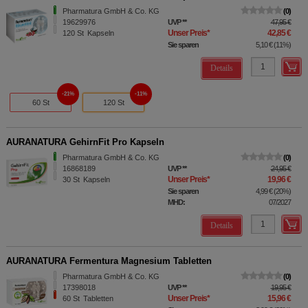
Pharmatura GmbH & Co. KG
0
19629976
UVP
**
47,95 €
Unser Preis
*
42,85 €
120
St
Kapseln
Sie sparen
5,10 €
(
11%
)
Details
21%
11%
60 St
120 St
AURANATURA GehirnFit Pro Kapseln
Pharmatura GmbH & Co. KG
0
16868189
UVP
**
24,95 €
Unser Preis
*
19,96 €
30
St
Kapseln
Sie sparen
4,99 €
(
20%
)
MHD:
07/2027
Details
AURANATURA Fermentura Magnesium Tabletten
Pharmatura GmbH & Co. KG
0
17398018
UVP
**
19,95 €
Unser Preis
*
15,96 €
60
St
Tabletten