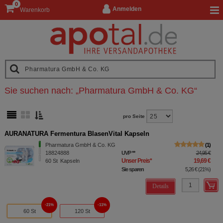
0
Anmelden
Warenkorb
Sie suchen nach:
„
Pharmatura GmbH & Co. KG
“
pro Seite
AURANATURA Fermentura BlasenVital Kapseln
Pharmatura GmbH & Co. KG
1
18824888
UVP
**
24,95 €
Unser Preis
*
19,69 €
60
St
Kapseln
Sie sparen
5,26 €
(
21%
)
Details
21%
11%
60 St
120 St