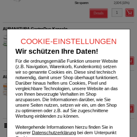
Sie sparen
2,00 €
(
10%
)
Details
AURANATURA GastroDuo Kapseln
Pharmatura GmbH & Co. KG
0
COOKIE-EINSTELLUNGEN
19297706
UVP
**
24,95 €
Unser Preis
*
19,96 €
30
St
Kapseln
Wir schützen Ihre Daten!
Sie sparen
4,99 €
(
20%
)
Für die ordnungsgemäße Funktion unserer Website
Details
(z.B. Navigation, Warenkorb, Kundenkonto) setzen
wir so genannte Cookies ein. Diese sind technisch
AURANATURA Vitamin B-Komplex Depot 24+ Tabletten
notwendig, damit unser Shop überhaupt funktioniert.
Darüber hinaus helfen uns Cookies, Pixel und
Pharmatura GmbH & Co. KG
0
vergleichbare Technologien, unsere Website an das
18088024
UVP
**
19,95 €
von Ihnen bevorzugte Verhalten im Shop
Unser Preis
*
15,96 €
30
St
Tabletten
anzupassen. Die Informationen darüber, wie Sie
Sie sparen
3,99 €
(
20%
)
unsere Seiten nutzen, setzen wir ein, um den Shop
Details
zu optimieren oder z.B. auf Sie zugeschnittene
Werbung einblenden zu können.
Weitergehende Informationen hierzu finden Sie in
pro Seite
unserer
Datenschutzerklärung
bei dem Unterpunkt