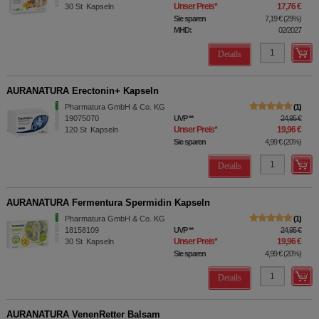
Unser Preis
*
17,76 €
30
St
Kapseln
Sie sparen
7,19 €
(
29%
)
MHD:
02/2027
Details
AURANATURA Erectonin+ Kapseln
Pharmatura GmbH & Co. KG
1
19075070
UVP
**
24,95 €
Unser Preis
*
19,96 €
120
St
Kapseln
Sie sparen
4,99 €
(
20%
)
Details
AURANATURA Fermentura Spermidin Kapseln
Pharmatura GmbH & Co. KG
1
18158109
UVP
**
24,95 €
Unser Preis
*
19,96 €
30
St
Kapseln
Sie sparen
4,99 €
(
20%
)
Details
AURANATURA VenenRetter Balsam