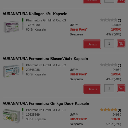
AURANATURA Kollagen 49+ Kapseln
Pharmatura GmbH & Co. KG
0
17874080
UVP
**
24,95 €
Unser Preis
*
19,96 €
60
St
Kapseln
Sie sparen
4,99 €
(
20%
)
Details
AURANATURA Fermentura BlasenVital+ Kapseln
Pharmatura GmbH & Co. KG
0
20546988
UVP
**
24,95 €
Unser Preis
*
19,96 €
60
St
Kapseln
Sie sparen
4,99 €
(
20%
)
Details
AURANATURA Fermentura Ginkgo Duo+ Kapseln
Pharmatura GmbH & Co. KG
1
19635669
UVP
**
24,95 €
Unser Preis
*
19,69 €
30
St
Kapseln
Sie sparen
5,26 €
(
21%
)