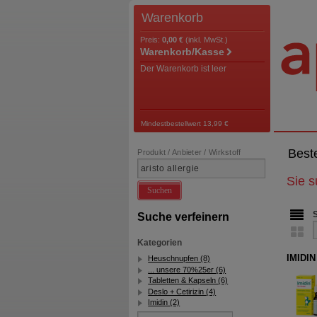
Warenkorb
Preis:
0,00 €
(inkl. MwSt.)
Warenkorb/Kasse
Der Warenkorb ist leer
Mindestbestellwert 13,99 €
Best
Produkt / Anbieter / Wirkstoff
Sie 
Suchen
Suche verfeinern
Kategorien
IMIDIN
Heuschnupfen (8)
... unsere 70%25er (6)
Tabletten & Kapseln (6)
Deslo + Cetirizin (4)
Imidin (2)