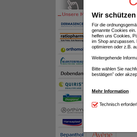
C
Wir schützen 
Für die ordnungsgemäß
genannte Cookies ein. 
helfen uns Cookies, P
im Shop anzupassen. D
optimieren oder z.B. 
CETIRI
Weitergehende Informat
Bitte wählen Sie nach
bestätigen" oder akzep
Mehr Information
Technisch Notwendi
Technisch erforder
notwendig sind (z.B. N
CETIRI
Komfort:
Diese Cookie
beispielsweise für di
Spracheinstellung) an
Inhalte anzuzeigen un