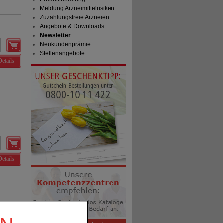
Meldung Arzneimittelrisiken
Zuzahlungsfreie Arzneien
Angebote & Downloads
Newsletter
Neukundenprämie
Stellenangebote
Details
Details