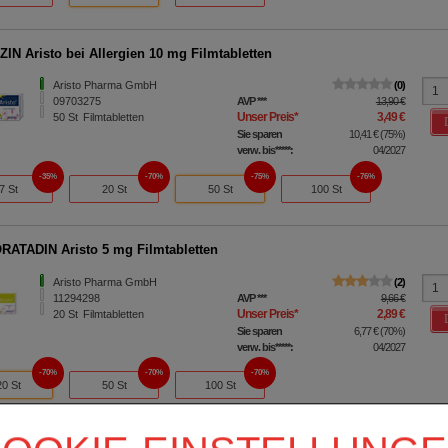
ZIN Aristo bei Allergien 10 mg Filmtabletten
Aristo Pharma GmbH
0
09703275
AVP
***
13,90 €
Unser Preis
*
3,49 €
50
St
Filmtabletten
Sie sparen
10,41 €
(
75%
)
verw. bis*****:
04/2027
35%
70%
75%
76%
7 St
20 St
50 St
100 St
ATADIN Aristo 5 mg Filmtabletten
Aristo Pharma GmbH
2
11294298
AVP
***
9,66 €
Unser Preis
*
2,89 €
20
St
Filmtabletten
Sie sparen
6,77 €
(
70%
)
verw. bis*****:
04/2027
70%
70%
70%
20 St
50 St
100 St
ZIN Aristo bei Allergien 10 mg Filmtabletten