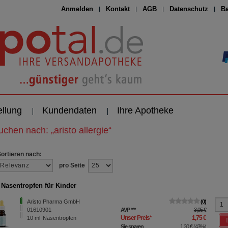
Anmelden
Kontakt
AGB
Datenschutz
Ba
ellung
Kundendaten
Ihre Apotheke
suchen nach:
„
aristo allergie
“
Sortieren nach:
pro Seite
 Nasentropfen für Kinder
Aristo Pharma GmbH
0
01610901
AVP
***
3,05 €
Unser Preis
*
1,75 €
10
ml
Nasentropfen
Sie sparen
1,30 €
(
43%
)