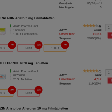
Grundpreis
175,00 €
pro 1 l
Max. Abgabe:
5
ATADIN Aristo 5 mg Filmtabletten
Aristo Pharma GmbH
6
11294329
AVP
***
37,18 €
Unser Preis
*
11,15 €
100
St
Filmtabletten
Sie sparen
26,03 €
(
70%
)
70%
70%
70%
20 St
50 St
100 St
FFEDRINOL N 50 mg Tabletten
Aristo Pharma GmbH
1
02756794
AVP
***
5,97 €
Unser Preis
*
4,78 €
20
St
Tabletten
Sie sparen
1,19 €
(
20%
)
20%
20%
20 St
50 St
ZIN Aristo bei Allergien 10 mg Filmtabletten