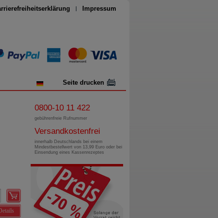
rrierefreiheitserklärung
Impressum
Seite drucken
0800-10 11 422
gebührenfreie Rufnummer
Versandkostenfrei
innerhalb Deutschlands bei einem
Mindestbestellwert von 13,99 Euro oder bei
Einsendung eines Kassenrezeptes
Details