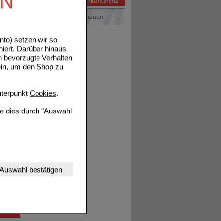
EN
Details
to) setzen wir so
niert. Darüber hinaus
n bevorzugte Verhalten
ein, um den Shop zu
terpunkt
Cookies
.
ie dies durch "Auswahl
Details
nserer Website
Auswahl bestätigen
tet werden kann.
estalten,
rhaltensweisen (z.B.
nisse zugeschrittene
Details