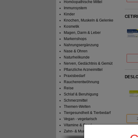
Homöopathische Mittel
Immunsystem
Kinder
CETIRI
Knochen, Muskeln & Gelenke
Kosmetik
Magen, Darm & Leber
Markenshops
Nahrungsergänzung
Nase & Ohren
Naturheilkunde
Nerven, Gedächtnis & Gemüt
Pflanzliche Arzneimittel
Praxisbedarf
DESLOR
Raucherentwöhnung
Reise
Schlaf & Beruhigung
Schmerzmittel
Themen-Welten
Tiergesundheit & Tierbedarf
Vegan - vegetarisch
Vitamine & Sport
Zahn- & Mundpflege
CETIRI