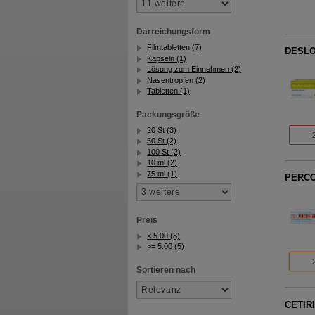
Darreichungsform
Filmtabletten (7)
DESLOR
Kapseln (1)
Lösung zum Einnehmen (2)
Nasentropfen (2)
Tabletten (1)
Packungsgröße
20 St (3)
50 St (2)
100 St (2)
10 ml (2)
75 ml (1)
PERCO
Preis
< 5.00 (8)
>= 5.00 (5)
Sortieren nach
CETIRI