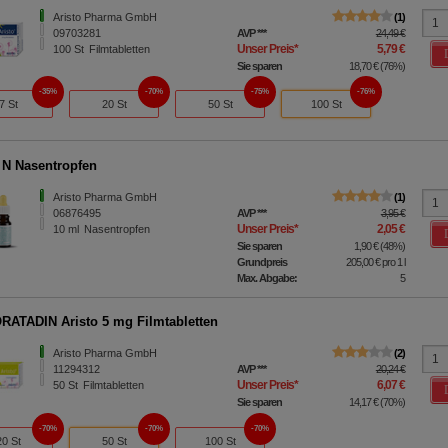
Aristo Pharma GmbH
1
09703281
AVP
***
24,49 €
Unser Preis
*
5,79 €
100
St
Filmtabletten
Sie sparen
18,70 €
(
76%
)
35%
70%
75%
76%
7 St
20 St
50 St
100 St
 N Nasentropfen
Aristo Pharma GmbH
1
06876495
AVP
***
3,95 €
Unser Preis
*
2,05 €
10
ml
Nasentropfen
Sie sparen
1,90 €
(
48%
)
Grundpreis
205,00 €
pro 1 l
Max. Abgabe:
5
ATADIN Aristo 5 mg Filmtabletten
Aristo Pharma GmbH
2
11294312
AVP
***
20,24 €
Unser Preis
*
6,07 €
50
St
Filmtabletten
Sie sparen
14,17 €
(
70%
)
70%
70%
70%
20 St
50 St
100 St