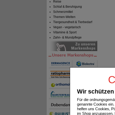
Reise
Schlaf & Beruhigung
Schmerzmittel
Themen-Welten
Tiergesundheit & Tierbedarf
Vegan - vegetarisch
Vitamine & Sport
Zahn- & Mundpflege
C
Wir schützen 
Für die ordnungsgemäß
genannte Cookies ein. 
helfen uns Cookies, P
im Shop anzupassen. D