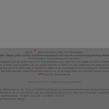
Alle mit
gekennzeichneten Felder sind Pflichtangaben.
MwSt. Rabatte gelten auf den Apothekenverkaufspreis und nicht für verschreibungspflichtige Medi
**
Unverbindliche Preisempfehlung des Herstellers.
nungspreis nach der Großen Deutschen Spezialitätentaxe (sog. Lauer-Taxe) bei Abgabe von nicht verschrei
ts an Kinder unter 12 Jahren), die sich gemäß §129 Abs. 5a SGB V aus dem Abgabepreis des pharmazeutis
assung zum 31.12.2003 ergibt. Es handelt sich
nicht
um die unverbindliche Preisempfehlung des Hersteller
 Beschaffungskosten. Diese Summe fällt zusätzlich an, da der Artikel direkt vom Hersteller bezogen werd
*****
verw. bis: Verwendbar bis.
Hier können Sie Ihre Cookie-Zustimmung widerrufen
ene Mehrwertsteuer. Der Versand innerhalb Deutschlands ist versandkostenfrei bei einem Mindestbestellwer
ei Artikeln, die wir ausschließlich über den Hersteller beziehen können, fallen unter Umständen sogenann
4 Bad Rothenfelde - Tel 0800 / 10 11 422 - Fax 05424 / 21 64 47
haushaltsüblichen Mengen.