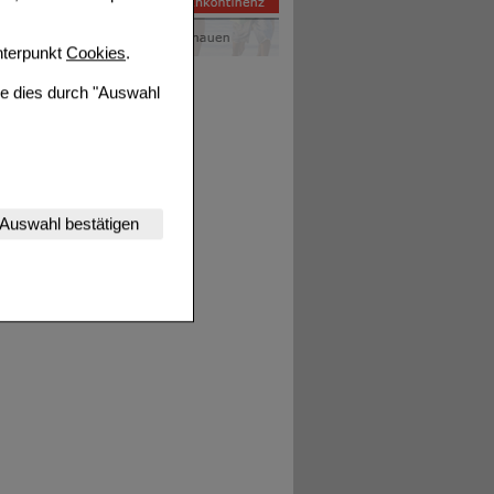
terpunkt
Cookies
.
ie dies durch "Auswahl
nserer Website
Auswahl bestätigen
tet werden kann.
estalten,
rhaltensweisen (z.B.
nisse zugeschrittene
ng unserer Website
uf unserer Website aber
, dass Daten hierfür