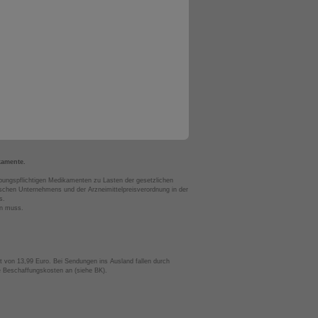
kamente.
bungspflichtigen Medikamenten zu Lasten der gesetzlichen
chen Unternehmens und der Arzneimittelpreisverordnung in der
s.
en muss.
t von 13,99 Euro. Bei Sendungen ins Ausland fallen durch
te Beschaffungskosten an (siehe BK).