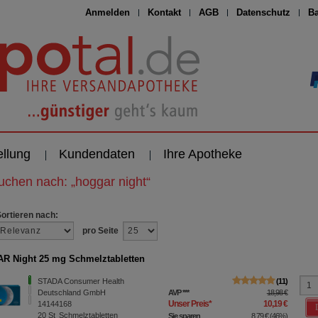
Anmelden
Kontakt
AGB
Datenschutz
Ba
ellung
Kundendaten
Ihre Apotheke
suchen nach:
„
hoggar night
“
Sortieren nach:
pro Seite
 Night 25 mg Schmelztabletten
STADA Consumer Health
11
Deutschland GmbH
AVP
***
18,98 €
Unser Preis
*
10,19 €
14144168
20
St
Schmelztabletten
Sie sparen
8,79 €
(
46%
)