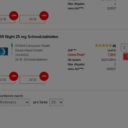
Max. Abgabe:
1
verw. bis*****:
11/2027
39%
46%
10 St
20 St
 Night 25 mg Schmelztabletten
STADA Consumer Health
6
Deutschland GmbH
AVP
***
11,97 €
Unser Preis
*
7,35 €
14144151
10
St
Schmelztabletten
Sie sparen
4,62 €
(
39%
)
Max. Abgabe:
2
verw. bis*****:
04/2027
39%
46%
10 St
20 St
Sortieren nach:
pro Seite