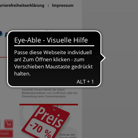
rrierefreiheitserklärung
Impressum
Seite drucken
0800-10 11 422
gebührenfreie Rufnummer
Versandkostenfrei
innerhalb Deutschlands bei einem
Mindestbestellwert von 13,99 Euro oder bei
Einsendung eines Kassenrezeptes
Details