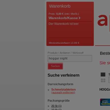
Warenkorb
Preis:
0,00 €
(inkl. MwSt.)
Warenkorb/Kasse
Der Warenkorb ist leer
Mindestbestellwert 13,99 €
Best
Produkt / Anbieter / Wirkstoff
Sie 
Suchen
Suche verfeinern
Darreichungsform
HOGGAR
Schmelztabletten
(auswahl entfernen)
Packungsgröße
20 St (1)
10 St (1)