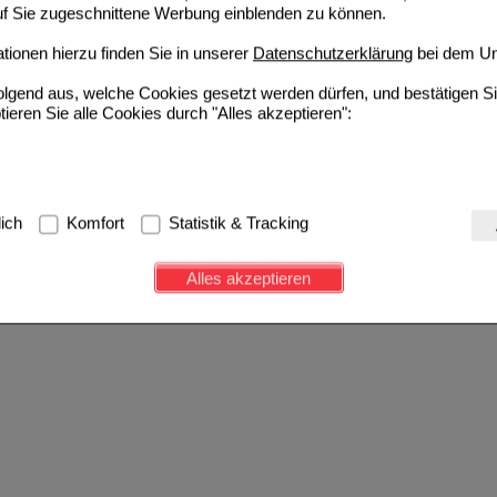
auf Sie zugeschnittene Werbung einblenden zu können.
ionen hierzu finden Sie in unserer
Datenschutzerklärung
bei dem Un
folgend aus, welche Cookies gesetzt werden dürfen, und bestätigen S
tieren Sie alle Cookies durch "Alles akzeptieren":
g:
Hierbei handelt es sich um Cookies, die für die Grundfunktionen u
lich
Komfort
Statistik & Tracking
avigation, Warenkorb, Kundenkonto), weshalb auf diese nicht verzich
s werden genutzt um das Einkaufserlebnis noch ansprechender zu g
Alles akzeptieren
e Wiedererkennung des Besuchers oder unsere Seite an bevorzugte Ve
zupassen. Komfort-Cookies ermöglichen es uns auch auf Ihre Bedürf
d unser Partnerprogramm zu betreiben.
ierüber lassen sich Informationen über die Art und Weise der Nutzu
fe wir unsere Website weiter für Sie optimieren können, den Inhalt a
ittseiten möglichst relevant für Sie zu gestalten. Bitte beachten Sie
e z.B. Google oder soziale Medien übertragen werden.