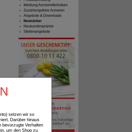
Meldung Arzneimittelrisiken
Zuzahlungsfreie Arzneien
Angebote & Downloads
Newsletter
Neukundenprämie
Stellenangebote
EN
to) setzen wir so
niert. Darüber hinaus
n bevorzugte Verhalten
ein, um den Shop zu