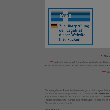
*
inkl. 
***
Verkaufspreis gemäß Lauer-Taxe; verbindlicher Abrech
Krankenversicherungen (z.B. bei Verschreibung des Medikamen
F
****
BK:
Die angegebenen Preise beinhalten die gesetzlich vorgeschrieb
erhöhte Versicherungsgebühren Mehrkosten an
Versandkosten
B
Bad Apotheke Henning Fichter e.K. - Frankfurter Str. 27 - 4921
Preisänderungen und Irrtümer sind vorbehalten. Abgabe nur in 
Alle Angaben ohne Gewähr.
Verfügbarkeit: