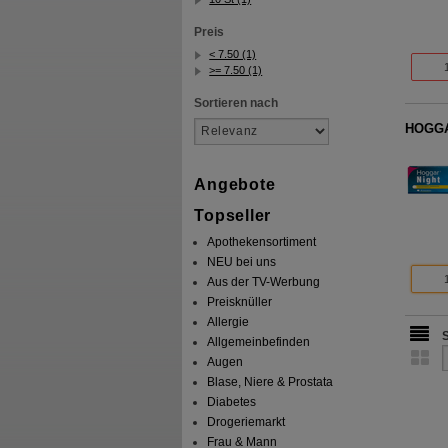
Preis
< 7.50 (1)
>= 7.50 (1)
Sortieren nach
HOGGAR
Angebote
Topseller
Apothekensortiment
NEU bei uns
Aus der TV-Werbung
Preisknüller
Allergie
Allgemeinbefinden
Augen
Blase, Niere & Prostata
Diabetes
Drogeriemarkt
Frau & Mann