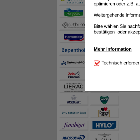
optimieren oder z.B. 
Weitergehende Informat
Bitte wählen Sie nach
bestätigen" oder akzep
Mehr Information
Technisch Notwendi
Technisch erforder
notwendig sind (z.B. N
Komfort:
Diese Cookie
beispielsweise für di
Spracheinstellung) an
Inhalte anzuzeigen un
Statistik & Tracking:
H
sammeln, mit deren Hil
auch die Werbung auf Dr
teilweise an Dritte wi