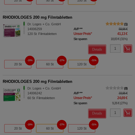
20 St
50 St
100 St
RHODIOLOGES 200 mg Filmtabletten
Dr. Loges + Co. GmbH
1
14006259
AVP
***
59,96 €
Unser Preis
*
41,13 €
120
St
Filmtabletten
Sie sparen
18,83 €
(
31%
)
Details
20%
27%
31%
20 St
60 St
120 St
RHODIOLOGES 200 mg Filmtabletten
Dr. Loges + Co. GmbH
0
14006242
AVP
***
33,95 €
Unser Preis
*
24,69 €
60
St
Filmtabletten
Sie sparen
9,26 €
(
27%
)
Details
20%
27%
31%
20 St
60 St
120 St