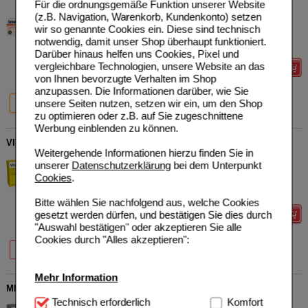
Für die ordnungsgemäße Funktion unserer Website
Cefak KG
0
(z.B. Navigation, Warenkorb, Kundenkonto) setzen
13418095
UVP
**
18,90 €
wir so genannte Cookies ein. Diese sind technisch
Unser Preis
*
15,12 €
60
St
Filmtabletten
notwendig, damit unser Shop überhaupt funktioniert.
Sie sparen
3,78 €
(
20%
)
Darüber hinaus helfen uns Cookies, Pixel und
vergleichbare Technologien, unsere Website an das
Details
von Ihnen bevorzugte Verhalten im Shop
anzupassen. Die Informationen darüber, wie Sie
20%
13%
15%
unsere Seiten nutzen, setzen wir ein, um den Shop
60 St
100 St
240 St
zu optimieren oder z.B. auf Sie zugeschnittene
Werbung einblenden zu können.
VITAMIN C 500 Filmtabletten
Weitergehende Informationen hierzu finden Sie in
Wörwag Pharma GmbH &
10
unserer
Datenschutzerklärung
bei dem Unterpunkt
Co. KG
UVP
**
27,42 €
Cookies
.
Unser Preis
*
21,94 €
00652257
100
St
Filmtabletten
Sie sparen
5,48 €
(
20%
)
Bitte wählen Sie nachfolgend aus, welche Cookies
gesetzt werden dürfen, und bestätigen Sie dies durch
Details
"Auswahl bestätigen" oder akzeptieren Sie alle
Cookies durch "Alles akzeptieren":
20%
20%
20%
20 St
50 St
100 St
Mehr Information
MILGAMMA PROTEKT SPARSET
Technisch Notwendig:
Technisch erforderlich
Hierbei handelt es sich um
Komfort
Wörwag Pharma GmbH &
11