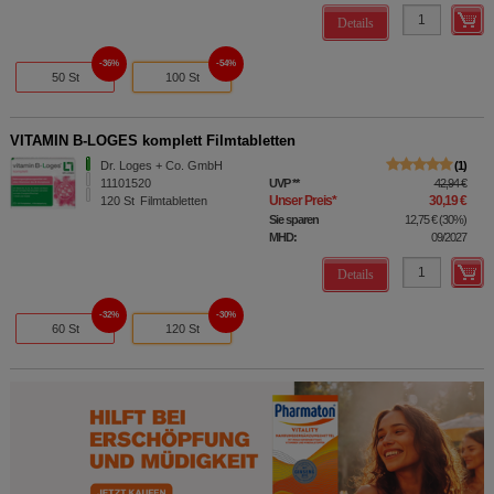
Details
36%
54%
50 St
100 St
VITAMIN B-LOGES komplett Filmtabletten
Dr. Loges + Co. GmbH
1
11101520
UVP
**
42,94 €
Unser Preis
*
30,19 €
120
St
Filmtabletten
Sie sparen
12,75 €
(
30%
)
MHD:
09/2027
Details
32%
30%
60 St
120 St