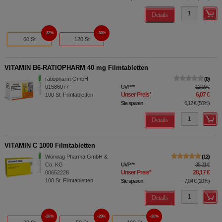
Details
32%
30%
60 St
120 St
VITAMIN B6-RATIOPHARM 40 mg Filmtabletten
ratiopharm GmbH
0
01586077
UVP
**
12,19 €
Unser Preis
*
6,07 €
100
St
Filmtabletten
Sie sparen
6,12 €
(
50%
)
Details
VITAMIN C 1000 Filmtabletten
Wörwag Pharma GmbH &
12
Co. KG
UVP
**
35,21 €
Unser Preis
*
28,17 €
00652228
100
St
Filmtabletten
Sie sparen
7,04 €
(
20%
)
Details
20%
20%
20%