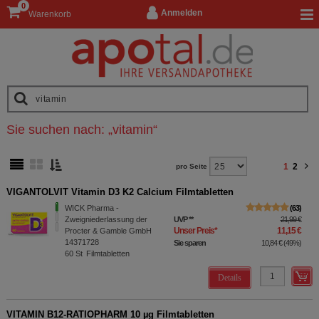
0
Anmelden
Warenkorb
Sie suchen nach:
„
vitamin
“
1
2
pro Seite
VIGANTOLVIT Vitamin D3 K2 Calcium Filmtabletten
WICK Pharma -
63
Zweigniederlassung der
UVP
**
21,99 €
Unser Preis
*
11,15 €
Procter & Gamble GmbH
14371728
Sie sparen
10,84 €
(
49%
)
60
St
Filmtabletten
Details
VITAMIN B12-RATIOPHARM 10 µg Filmtabletten