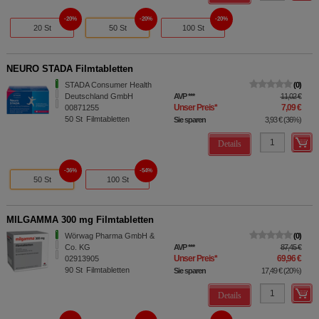
20%
20%
20%
20 St
50 St
100 St
NEURO STADA Filmtabletten
STADA Consumer Health
0
Deutschland GmbH
AVP
***
11,02 €
Unser Preis
*
7,09 €
00871255
50
St
Filmtabletten
Sie sparen
3,93 €
(
36%
)
Details
36%
54%
50 St
100 St
MILGAMMA 300 mg Filmtabletten
Wörwag Pharma GmbH &
0
Co. KG
AVP
***
87,45 €
Unser Preis
*
69,96 €
02913905
90
St
Filmtabletten
Sie sparen
17,49 €
(
20%
)
Details