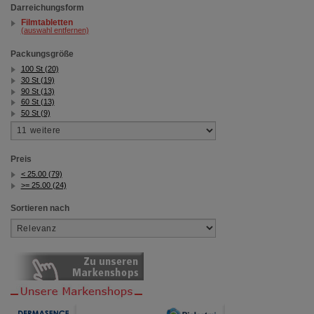
Darreichungsform
Filmtabletten
(auswahl entfernen)
Packungsgröße
100 St (20)
30 St (19)
90 St (13)
60 St (13)
50 St (9)
Preis
< 25.00 (79)
>= 25.00 (24)
Sortieren nach