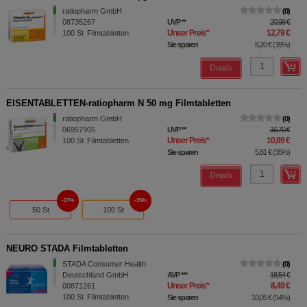
ratiopharm GmbH
0
08735267
UVP
**
20,99 €
Unser Preis
*
12,79 €
100
St
Filmtabletten
Sie sparen
8,20 €
(
39%
)
Details
EISENTABLETTEN-ratiopharm N 50 mg Filmtabletten
ratiopharm GmbH
0
06957905
UVP
**
16,70 €
Unser Preis
*
10,89 €
100
St
Filmtabletten
Sie sparen
5,81 €
(
35%
)
Details
27%
35%
50 St
100 St
NEURO STADA Filmtabletten
STADA Consumer Health
0
Deutschland GmbH
AVP
***
18,54 €
Unser Preis
*
8,49 €
00871261
100
St
Filmtabletten
Sie sparen
10,05 €
(
54%
)