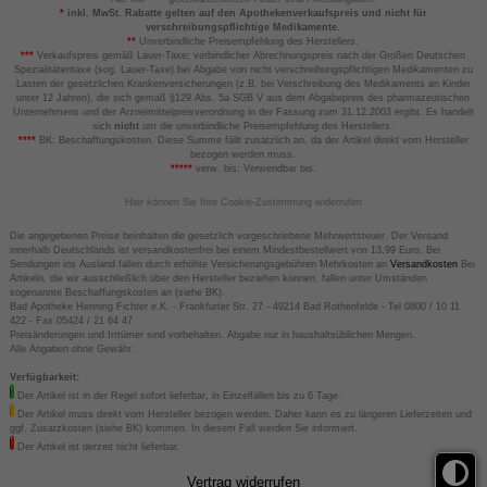
*
inkl. MwSt. Rabatte gelten auf den Apothekenverkaufspreis und nicht für
verschreibungspflichtige Medikamente.
**
Unverbindliche Preisempfehlung des Herstellers.
***
Verkaufspreis gemäß Lauer-Taxe; verbindlicher Abrechnungspreis nach der Großen Deutschen
Spezialitätentaxe (sog. Lauer-Taxe) bei Abgabe von nicht verschreibungspflichtigen Medikamenten zu
Lasten der gesetzlichen Krankenversicherungen (z.B. bei Verschreibung des Medikaments an Kinder
unter 12 Jahren), die sich gemäß §129 Abs. 5a SGB V aus dem Abgabepreis des pharmazeutischen
Unternehmens und der Arzneimittelpreisverordnung in der Fassung zum 31.12.2003 ergibt. Es handelt
sich
nicht
um die unverbindliche Preisempfehlung des Herstellers.
****
BK: Beschaffungskosten. Diese Summe fällt zusätzlich an, da der Artikel direkt vom Hersteller
bezogen werden muss.
*****
verw. bis: Verwendbar bis.
Hier können Sie Ihre Cookie-Zustimmung widerrufen
Die angegebenen Preise beinhalten die gesetzlich vorgeschriebene Mehrwertsteuer. Der Versand
innerhalb Deutschlands ist versandkostenfrei bei einem Mindestbestellwert von 13,99 Euro. Bei
Sendungen ins Ausland fallen durch erhöhte Versicherungsgebühren Mehrkosten an
Versandkosten
Bei
Artikeln, die wir ausschließlich über den Hersteller beziehen können, fallen unter Umständen
sogenannte Beschaffungskosten an (siehe BK).
Bad Apotheke Henning Fichter e.K. - Frankfurter Str. 27 - 49214 Bad Rothenfelde - Tel 0800 / 10 11
422 - Fax 05424 / 21 64 47
Preisänderungen und Irrtümer sind vorbehalten. Abgabe nur in haushaltsüblichen Mengen.
Alle Angaben ohne Gewähr.
Verfügbarkeit:
Der Artikel ist in der Regel sofort lieferbar, in Einzelfällen bis zu 6 Tage.
Der Artikel muss direkt vom Hersteller bezogen werden. Daher kann es zu längeren Lieferzeiten und
ggf. Zusatzkosten (siehe BK) kommen. In diesem Fall werden Sie informiert.
Der Artikel ist derzeit nicht lieferbar.
Vertrag widerrufen