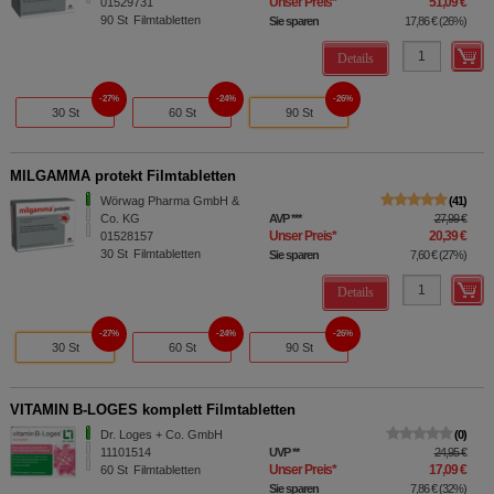
Unser Preis
*
51,09 €
01529731
90
St
Filmtabletten
Sie sparen
17,86 €
(
26%
)
Details
27%
24%
26%
30 St
60 St
90 St
MILGAMMA protekt Filmtabletten
Wörwag Pharma GmbH &
41
Co. KG
AVP
***
27,99 €
Unser Preis
*
20,39 €
01528157
30
St
Filmtabletten
Sie sparen
7,60 €
(
27%
)
Details
27%
24%
26%
30 St
60 St
90 St
VITAMIN B-LOGES komplett Filmtabletten
Dr. Loges + Co. GmbH
0
11101514
UVP
**
24,95 €
Unser Preis
*
17,09 €
60
St
Filmtabletten
Sie sparen
7,86 €
(
32%
)