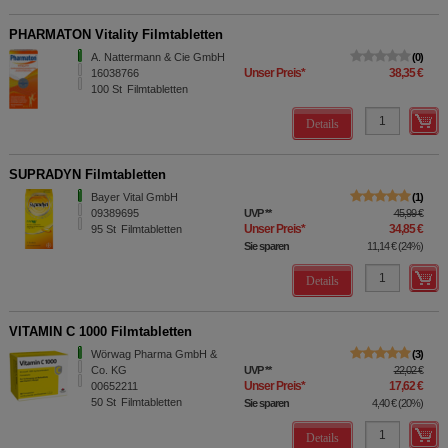
PHARMATON Vitality Filmtabletten
A. Nattermann & Cie GmbH
0
Unser Preis
*
38,35 €
16038766
100
St
Filmtabletten
Details
SUPRADYN Filmtabletten
Bayer Vital GmbH
1
09389695
UVP
**
45,99 €
Unser Preis
*
34,85 €
95
St
Filmtabletten
Sie sparen
11,14 €
(
24%
)
Details
VITAMIN C 1000 Filmtabletten
Wörwag Pharma GmbH &
3
Co. KG
UVP
**
22,02 €
Unser Preis
*
17,62 €
00652211
50
St
Filmtabletten
Sie sparen
4,40 €
(
20%
)
Details