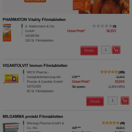
PHARMATON Vitality Filmtabletten
A. Nattermann & Cie
0
Unser Preis
*
38,35 €
GmbH
16038766
100
St
Filmtabletten
Details
VIGANTOLVIT Immun Filmtabletten
WICK Pharma -
285
Zweigniederlassung der
UVP
**
26,99 €
Unser Preis
*
15,04 €
Procter & Gamble GmbH
16752328
Sie sparen
11,95 €
(
44%
)
60
St
Filmtabletten
Details
MILGAMMA protekt Filmtabletten
Wörwag Pharma GmbH &
49
Co. KG
AVP
***
68,95 €