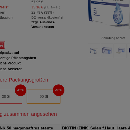
57,95 €
Preis
*
35,16 €
(inkl. MwSt.)
ren
22,79 €
(
39%
)
dkosten:
DE: versandkostenfrei
zzgl. Auslands-
Versandkosten
Abbildung ähnlich
ipackzettel
chtige Pflichtangaben
che Produkt
che Anbieter
ere Packungsgrößen
26%
39%
30 St
90 St
ig zusammen angesehen
NK 50 magensaftresistente
BIOTIN+ZINK+Selen f.Haut Haare 