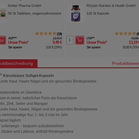
tten
Nägel Kapseln
Köhler Pharma GmbH
R(h)ein Nutrition & Health GmbH
50
St
Tabletten, magensaftresistent
120
St
Kapseln
19
AVP
***
13,40 €
UVP
**
43,99 
Unser Preis
*
9,49 €
Unser Preis
*
13,19 
Sie sparen
3,91 €
(
29%
)
Sie sparen
30,80 €
(
70
uktbeschreibung
Produktbewer
®
Kieselsäure Softgel-Kapseln
unde Haut, Haare Nägel und ein gesundes Bindegewebe
duktvorteile im Überblick:
cium in reiner, natürlicher Form als Kieselsäure
otin, Zink, Selen und Mangan
unde Haut, Haare, Nägel und ein gesundes Bindegewebe
ls mehrmonatige Kur, 1- bis 2-mal im Jahr
apsel täglich
ür unterwegs – bequem aufzubewahren
n Gluten und Laktose, enthält Rindergelatine