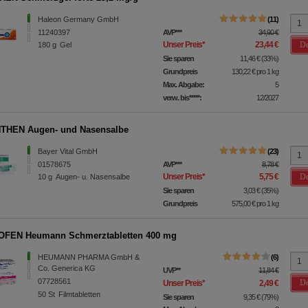
Haleon Germany GmbH
11
11240397
AVP
***
34,90 €
De
Unser Preis
*
23,44 €
180
g
Gel
Sie sparen
11,46 €
(
33%
)
Grundpreis
130,22 €
pro 1 kg
Max. Abgabe:
5
verw. bis*****:
12/2027
THEN Augen- und Nasensalbe
Bayer Vital GmbH
23
01578675
AVP
***
8,78 €
De
Unser Preis
*
5,75 €
10
g
Augen- u. Nasensalbe
Sie sparen
3,03 €
(
35%
)
Grundpreis
575,00 €
pro 1 kg
OFEN Heumann Schmerztabletten 400 mg
HEUMANN PHARMA GmbH &
6
Co. Generica KG
UVP
**
11,84 €
07728561
De
Unser Preis
*
2,49 €
50
St
Filmtabletten
Sie sparen
9,35 €
(
79%
)