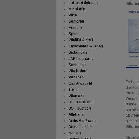
Laktoseintoleranz
Silicium
Melatonin
Pilze
Senioren
Energie
Sport
Vitalität & Kraft
Einschlafen & Jetlag
Biotanicals
JAB biopharma
Sanhelios
Vita Natura
Panaceo
Es ist 
Gall Always fit
die Kol
Trivital
Bindege
Vitamaze
Widerst
Raab Vitalfood
dünne H
BSF Nutrition
am häuf
Allpharm
Spurene
Arktis BioPharma
nicht m
Siliciu
Boma Lecithin
Norsan
Kiesels