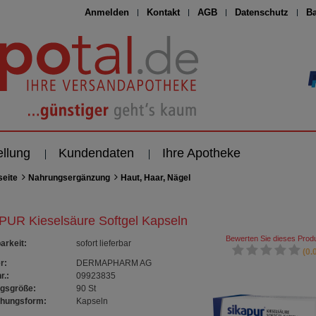
Anmelden
Kontakt
AGB
Datenschutz
Ba
ellung
Kundendaten
Ihre Apotheke
seite
Nahrungsergänzung
Haut, Haar, Nägel
PUR Kieselsäure Softgel Kapseln
Bewerten Sie dieses Produ
arkeit
:
sofort lieferbar
(0.0
r:
DERMAPHARM AG
r.:
09923835
gsgröße:
90
St
chungsform:
Kapseln