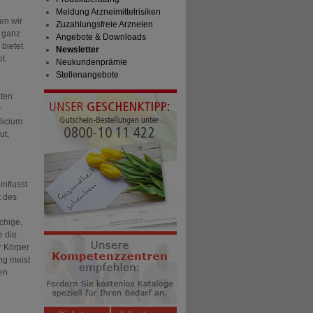
Meldung Arzneimittelrisiken
en wir
Zuzahlungsfreie Arzneien
 ganz
Angebote & Downloads
 bietet
Newsletter
t.
Neukundenprämie
Stellenangebote
aten
r
licium
ut,
influsst
t des
chige,
e die
r Körper
ng meist
hen