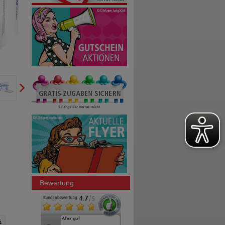
Bewertung
&
ZINK & SELEN Tabletten
LACTASAN Kapseln