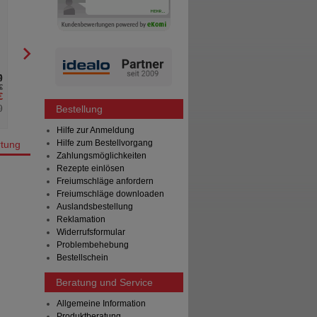
NatuGena GmbH
Spenglersan GmbH
120
St
Tabletten
120
St
Kapseln
8
3
€
UVP
**
19,95 €
UVP
**
€
Unser Preis
*
15,96 €
Unser Preis
*
%
)
Sie sparen
3,99 €
(
20%
)
Sie sparen
Bestellung
Hilfe zur Anmeldung
Hilfe zum Bestellvorgang
tung
Zahlungsmöglichkeiten
Rezepte einlösen
Freiumschläge anfordern
Freiumschläge downloaden
Auslandsbestellung
Reklamation
Widerrufsformular
Problembehebung
Bestellschein
Beratung und Service
Allgemeine Information
Produktberatung