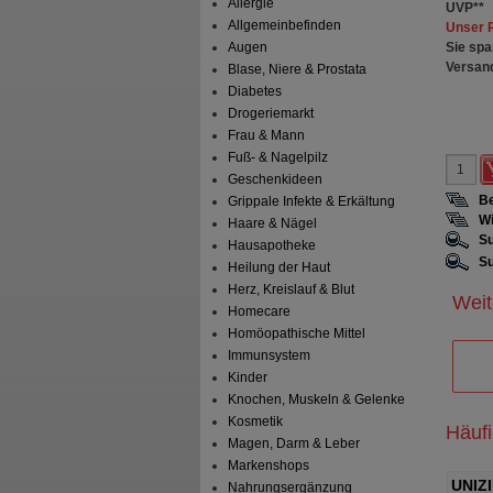
Allergie
UVP
**
Allgemeinbefinden
Unser 
Sie spa
Augen
Versan
Blase, Niere & Prostata
Diabetes
Drogeriemarkt
Frau & Mann
Fuß- & Nagelpilz
Geschenkideen
Be
Grippale Infekte & Erkältung
Wi
Haare & Nägel
Su
Hausapotheke
Su
Heilung der Haut
Herz, Kreislauf & Blut
Weit
Homecare
Homöopathische Mittel
Immunsystem
Kinder
Knochen, Muskeln & Gelenke
Kosmetik
Häuf
Magen, Darm & Leber
Markenshops
agensaftresistente
CENTRUM Vital+ Haut Haare &
UNIZI
Nahrungsergänzung