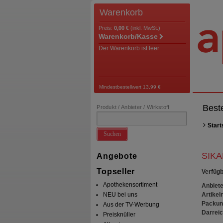
Warenkorb
Preis:
0,00 €
(inkl. MwSt.)
Warenkorb/Kasse
Der Warenkorb ist leer
Mindestbestellwert 13,99 €
Best
Produkt / Anbieter / Wirkstoff
Start
Suchen
SIKA
Angebote
Topseller
Verfügb
Apothekensortiment
Anbiete
Artikeln
NEU bei uns
Packun
Aus der TV-Werbung
Darrei
Preisknüller