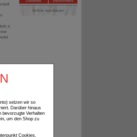
rstoff.
en
ilt, d.
nahme
ertet
EN
itten
to) setzen wir so
he
niert. Darüber hinaus
n bevorzugte Verhalten
ein, um den Shop zu
rägt zur
terpunkt
Cookies
.