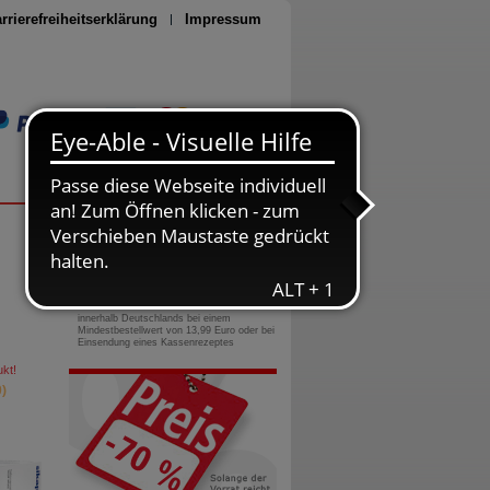
rrierefreiheitserklärung
Impressum
Seite drucken
0800-10 11 422
gebührenfreie Rufnummer
Versandkostenfrei
innerhalb Deutschlands bei einem
Mindestbestellwert von 13,99 Euro oder bei
Einsendung eines Kassenrezeptes
kt!
)