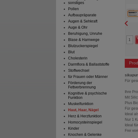
sonstiges
Nägel Tabletten
Table
er Pharma GmbH
Haleon Germany GmbH
Pollen
t
Tabletten,
30
St
Tabletten
Aufbaupräparate
saftresistent
Augen & Sehkraft
Auge & Ohr
Beruhigung, Unruhe
22
0
22,80 €
UVP
**
19,95 €
Blase & Harnwege
 Preis
*
13,99 €
Unser Preis
*
15,96 €
Blutzuckerspiegel
aren
8,81 €
(
39%
)
Sie sparen
3,99 €
(
20%
)
MHD:
03/2027
Blut
Cholesterin
Prod
Darmflora & Ballaststoffe
Stoffwechsel
sikapur
für Frauen oder Männer
Für ges
Förderung der
Fettverbrennung
Ihre Pro
Kognitive & psychische
Mit Sili
Funktion
Plus Bi
Muskelfunktion
Für ges
Haut, Haar, Nägel
Ideal a
Herz & Herzfunktion
Nur 1 K
Homocysteinspiegel
Ideal f
Kinder
Frei vo
Knochen & Gelenke