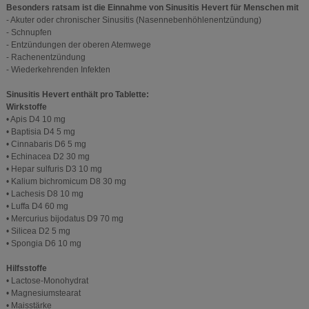
Besonders ratsam ist die Einnahme von Sinusitis Hevert für Menschen mit
- Akuter oder chronischer Sinusitis (Nasennebenhöhlenentzündung)
- Schnupfen
- Entzündungen der oberen Atemwege
- Rachenentzündung
- Wiederkehrenden Infekten
Sinusitis Hevert enthält pro Tablette:
Wirkstoffe
• Apis D4 10 mg
• Baptisia D4 5 mg
• Cinnabaris D6 5 mg
• Echinacea D2 30 mg
• Hepar sulfuris D3 10 mg
• Kalium bichromicum D8 30 mg
• Lachesis D8 10 mg
• Luffa D4 60 mg
• Mercurius bijodatus D9 70 mg
• Silicea D2 5 mg
• Spongia D6 10 mg
Hilfsstoffe
• Lactose-Monohydrat
• Magnesiumstearat
• Maisstärke