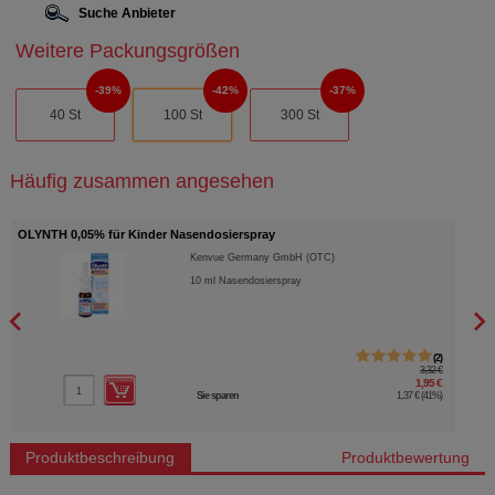
Suche Anbieter
Weitere Packungsgrößen
39%
42%
37%
40 St
100 St
300 St
Häufig zusammen angesehen
OLYNTH 0,05% für Kinder Nasendosierspray
GELO
Kenvue Germany GmbH (OTC)
10
ml
Nasendosierspray
2
3,32 €
1,95 €
Sie sparen
1,37 €
(
41%
)
Produktbeschreibung
Produktbewertung