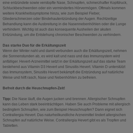
eine entzündete sowie verstopfte Nase, Schnupfen, schmerzhafter Kopfdruck,
Schluckbeschwerden oder ein vermindertes Hörvermögen. Oftmals kommen
weitere Krankheitssymptome hinzu, wie zum Beispiel Fieber,
Gliederschmerzen oder Bindehautentzündung der Augen. Rechtzeitige
Behandlung kann die Ausbreitung in die Nasennebenhöhlen oder die Lunge
verhindern. Wichtig ist auch das konsequente Ausheilen der akuten
Entzündung, um die Entstehung chronischer Beschwerden zu verhindern.
Das starke Duo für die Erkältungszeit
Wenn der Winter naht und damit verbunden auch die Erkältungszeit, nehmen
die Sonnenstunden ab, es wird kalt und nass und das Immunsystem wird
anfälliger. Hevert-Arzneimittel setzt in der Erkältungszeit auf das starke Team
bestehend aus Vitamin D3 Hevert und Sinusitis Hevert. Vitamin D unterstützt
das Immunsystem, Sinusitis Hevert bekämpft die Entzündung auf natürliche
Weise und hilft rasch, Nase und Nebenhöhlen zu befreien.
Befreit durch die Heuschnupfen-Zeit!
Tipp:
Die Nase läuft, die Augen jucken und brennen. Allergischer Schnupfen
kann das Leben stark beeinträchtigen. Haben Sie auch Probleme mit allergisch
bedingtem Schnupfen, wie zum Beispiel Heuschnupfen? Dann eignet sich
Contrallergia Hevert. Das naturheilkundliche Arzneimittel lindert allergischen
Schnupfen auf natürliche Weise. Contrallergia Hevert gibt es als Tropfen und
Tabletten.