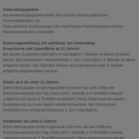
Anwendungsgebiete
Die Anwendungsgebiete leiten sich von den homöopathischen
Arzneimittelbildern ab.
Dazu gehören: Entzündungen des Hals-Nasen-Rachenraumes und der
Nasennebenhöhlen (Sinusitis).
Dosierungsanleitung, Art und Dauer der Anwendung
Erwachsene und Jugendliche ab 12 Jahren:
Bei akuten Zuständen höchstens 6-mal täglich 1 Tablette im Mund zergehen
lassen. Bei chronischen Verlaufsformen 1- bis 3-mal täglich 1 Tablette im Mund
zergehen lassen. Die Tabletten können auch geschluckt oder in Wasser
aufgelöst eingenommen werden.
Kinder ab 6 bis unter 12 Jahren:
Diese Altersgruppe erhält insgesamt nicht mehr als zwei Drittel der
Erwachsenendosis pro Tag. Dazu wird 1 Tablette in 6 Teelöffeln Wasser
aufgelöst und davon 4 Teelöffel verabreicht. Diese Gabe kann bei akuten
Zuständen bis zu 6-mal täglich wiederholt werden. Bei chronischen
Verlaufsformen erfolgt die Einnahme 1- bis 3-mal täglich.
Kleinkinder bis unter 6 Jahren:
Diese Altersgruppe erhält insgesamt nicht mehr als die Hälfte der
Erwachsenendosis pro Tag. Dazu wird 1 Tablette in 6 Teelöffeln Wasser
aufgelöst und davon 3 Teelöffel verabreicht. Diese Gabe kann bei akuten