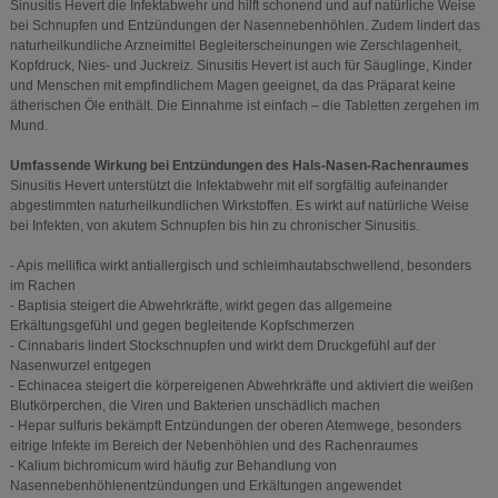
Sinusitis Hevert die Infektabwehr und hilft schonend und auf natürliche Weise
bei Schnupfen und Entzündungen der Nasennebenhöhlen. Zudem lindert das
naturheilkundliche Arzneimittel Begleiterscheinungen wie Zerschlagenheit,
Kopfdruck, Nies- und Juckreiz. Sinusitis Hevert ist auch für Säuglinge, Kinder
und Menschen mit empfindlichem Magen geeignet, da das Präparat keine
ätherischen Öle enthält. Die Einnahme ist einfach – die Tabletten zergehen im
Mund.
Umfassende Wirkung bei Entzündungen des Hals-Nasen-Rachenraumes
Sinusitis Hevert unterstützt die Infektabwehr mit elf sorgfältig aufeinander
abgestimmten naturheilkundlichen Wirkstoffen. Es wirkt auf natürliche Weise
bei Infekten, von akutem Schnupfen bis hin zu chronischer Sinusitis.
- Apis mellifica wirkt antiallergisch und schleimhautabschwellend, besonders
im Rachen
- Baptisia steigert die Abwehrkräfte, wirkt gegen das allgemeine
Erkältungsgefühl und gegen begleitende Kopfschmerzen
- Cinnabaris lindert Stockschnupfen und wirkt dem Druckgefühl auf der
Nasenwurzel entgegen
- Echinacea steigert die körpereigenen Abwehrkräfte und aktiviert die weißen
Blutkörperchen, die Viren und Bakterien unschädlich machen
- Hepar sulfuris bekämpft Entzündungen der oberen Atemwege, besonders
eitrige Infekte im Bereich der Nebenhöhlen und des Rachenraumes
- Kalium bichromicum wird häufig zur Behandlung von
Nasennebenhöhlenentzündungen und Erkältungen angewendet