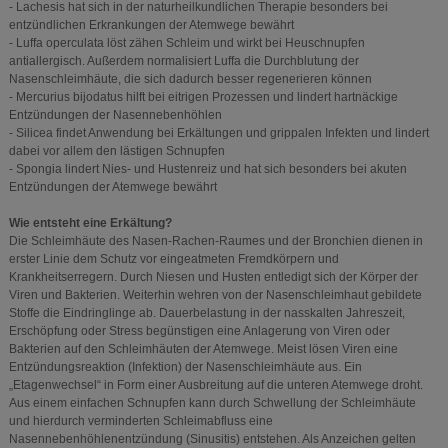
- Lachesis hat sich in der naturheilkundlichen Therapie besonders bei
entzündlichen Erkrankungen der Atemwege bewährt
- Luffa operculata löst zähen Schleim und wirkt bei Heuschnupfen
antiallergisch. Außerdem normalisiert Luffa die Durchblutung der
Nasenschleimhäute, die sich dadurch besser regenerieren können
- Mercurius bijodatus hilft bei eitrigen Prozessen und lindert hartnäckige
Entzündungen der Nasennebenhöhlen
- Silicea findet Anwendung bei Erkältungen und grippalen Infekten und lindert
dabei vor allem den lästigen Schnupfen
- Spongia lindert Nies- und Hustenreiz und hat sich besonders bei akuten
Entzündungen der Atemwege bewährt
Wie entsteht eine Erkältung?
Die Schleimhäute des Nasen-Rachen-Raumes und der Bronchien dienen in
erster Linie dem Schutz vor eingeatmeten Fremdkörpern und
Krankheitserregern. Durch Niesen und Husten entledigt sich der Körper der
Viren und Bakterien. Weiterhin wehren von der Nasenschleimhaut gebildete
Stoffe die Eindringlinge ab. Dauerbelastung in der nasskalten Jahreszeit,
Erschöpfung oder Stress begünstigen eine Anlagerung von Viren oder
Bakterien auf den Schleimhäuten der Atemwege. Meist lösen Viren eine
Entzündungsreaktion (Infektion) der Nasenschleimhäute aus. Ein
„Etagenwechsel“ in Form einer Ausbreitung auf die unteren Atemwege droht.
Aus einem einfachen Schnupfen kann durch Schwellung der Schleimhäute
und hierdurch verminderten Schleimabfluss eine
Nasennebenhöhlenentzündung (Sinusitis) entstehen. Als Anzeichen gelten