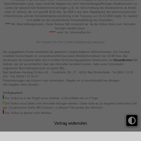
Spezialitätentaxe (sog. Lauer-Taxe) bei Abgabe von nicht verschreibungspflichtigen Medikamenten zu
Lasten der gesetzlichen Krankenversicherungen (z.B. bei Verschreibung des Medikaments an Kinder
unter 12 Jahren), die sich gemäß §129 Abs. 5a SGB V aus dem Abgabepreis des pharmazeutischen
Unternehmens und der Arzneimittelpreisverordnung in der Fassung zum 31.12.2003 ergibt. Es handelt
sich
nicht
um die unverbindliche Preisempfehlung des Herstellers.
****
BK: Beschaffungskosten. Diese Summe fällt zusätzlich an, da der Artikel direkt vom Hersteller
bezogen werden muss.
*****
verw. bis: Verwendbar bis.
Hier können Sie Ihre Cookie-Zustimmung widerrufen
Die angegebenen Preise beinhalten die gesetzlich vorgeschriebene Mehrwertsteuer. Der Versand
innerhalb Deutschlands ist versandkostenfrei bei einem Mindestbestellwert von 13,99 Euro. Bei
Sendungen ins Ausland fallen durch erhöhte Versicherungsgebühren Mehrkosten an
Versandkosten
Bei
Artikeln, die wir ausschließlich über den Hersteller beziehen können, fallen unter Umständen
sogenannte Beschaffungskosten an (siehe BK).
Bad Apotheke Henning Fichter e.K. - Frankfurter Str. 27 - 49214 Bad Rothenfelde - Tel 0800 / 10 11
422 - Fax 05424 / 21 64 47
Preisänderungen und Irrtümer sind vorbehalten. Abgabe nur in haushaltsüblichen Mengen.
Alle Angaben ohne Gewähr.
Verfügbarkeit:
Der Artikel ist in der Regel sofort lieferbar, in Einzelfällen bis zu 6 Tage.
Der Artikel muss direkt vom Hersteller bezogen werden. Daher kann es zu längeren Lieferzeiten und
ggf. Zusatzkosten (siehe BK) kommen. In diesem Fall werden Sie informiert.
Der Artikel ist derzeit nicht lieferbar.
Vertrag widerrufen