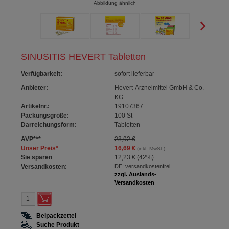
Abbildung ähnlich
SINUSITIS HEVERT Tabletten
Verfügbarkeit
:
sofort lieferbar
Anbieter:
Hevert-Arzneimittel GmbH & Co.
KG
Artikelnr.:
19107367
Packungsgröße:
100
St
Darreichungsform:
Tabletten
AVP
***
28,92 €
Unser Preis
*
16,69 €
(inkl. MwSt.)
Sie sparen
12,23 €
(
42%
)
Versandkosten:
DE: versandkostenfrei
zzgl. Auslands-
Versandkosten
Beipackzettel
Suche Produkt