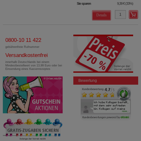
Sie sparen
9,39 €
(
33%
)
Details
0800-10 11 422
gebührenfreie Rufnummer
Versandkostenfrei
innerhalb Deutschlands bei einem
Mindestbestellwert von 13,99 Euro oder bei
Einsendung eines Kassenrezeptes
Bewertung