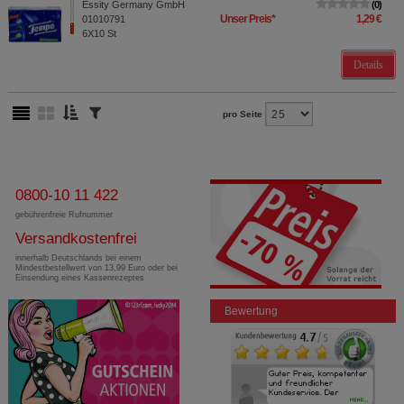
Essity Germany GmbH
0
Unser Preis
*
1,29 €
01010791
6X10
St
Details
pro Seite
0800-10 11 422
gebührenfreie Rufnummer
Versandkostenfrei
innerhalb Deutschlands bei einem
Mindestbestellwert von 13,99 Euro oder bei
Einsendung eines Kassenrezeptes
Bewertung