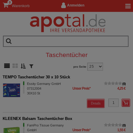
0
Anmelden
Warenkorb
Taschentücher
pro Seite
TEMPO Taschentücher 30 x 10 Stück
Essity Germany GmbH
0
Unser Preis
*
4,25 €
07312004
30X10
St
Details
KLEENEX Balsam Taschentücher Box
FamPro Tissue Germany
0
Unser Preis
*
1,55 €
GmbH