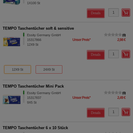
1X100
St
Details
TEMPO Taschentücher soft & sensitive
Essity Germany GmbH
0
Unser Preis
*
2,98 €
15317866
12X9
St
Details
12X9 St
24X9 St
TEMPO Taschentücher Mini Pack
Essity Germany GmbH
0
Unser Preis
*
2,49 €
15317837
9X5
St
Details
TEMPO Taschentücher 6 x 10 Stück