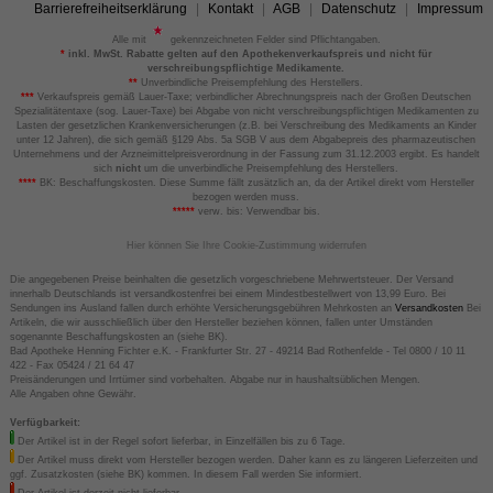
Barrierefreiheitserklärung
Kontakt
AGB
Datenschutz
Impressum
Alle mit
gekennzeichneten Felder sind Pflichtangaben.
*
inkl. MwSt. Rabatte gelten auf den Apothekenverkaufspreis und nicht für
verschreibungspflichtige Medikamente.
**
Unverbindliche Preisempfehlung des Herstellers.
***
Verkaufspreis gemäß Lauer-Taxe; verbindlicher Abrechnungspreis nach der Großen Deutschen
Spezialitätentaxe (sog. Lauer-Taxe) bei Abgabe von nicht verschreibungspflichtigen Medikamenten zu
Lasten der gesetzlichen Krankenversicherungen (z.B. bei Verschreibung des Medikaments an Kinder
unter 12 Jahren), die sich gemäß §129 Abs. 5a SGB V aus dem Abgabepreis des pharmazeutischen
Unternehmens und der Arzneimittelpreisverordnung in der Fassung zum 31.12.2003 ergibt. Es handelt
sich
nicht
um die unverbindliche Preisempfehlung des Herstellers.
****
BK: Beschaffungskosten. Diese Summe fällt zusätzlich an, da der Artikel direkt vom Hersteller
bezogen werden muss.
*****
verw. bis: Verwendbar bis.
Hier können Sie Ihre Cookie-Zustimmung widerrufen
Die angegebenen Preise beinhalten die gesetzlich vorgeschriebene Mehrwertsteuer. Der Versand
innerhalb Deutschlands ist versandkostenfrei bei einem Mindestbestellwert von 13,99 Euro. Bei
Sendungen ins Ausland fallen durch erhöhte Versicherungsgebühren Mehrkosten an
Versandkosten
Bei
Artikeln, die wir ausschließlich über den Hersteller beziehen können, fallen unter Umständen
sogenannte Beschaffungskosten an (siehe BK).
Bad Apotheke Henning Fichter e.K. - Frankfurter Str. 27 - 49214 Bad Rothenfelde - Tel 0800 / 10 11
422 - Fax 05424 / 21 64 47
Preisänderungen und Irrtümer sind vorbehalten. Abgabe nur in haushaltsüblichen Mengen.
Alle Angaben ohne Gewähr.
Verfügbarkeit:
Der Artikel ist in der Regel sofort lieferbar, in Einzelfällen bis zu 6 Tage.
Der Artikel muss direkt vom Hersteller bezogen werden. Daher kann es zu längeren Lieferzeiten und
ggf. Zusatzkosten (siehe BK) kommen. In diesem Fall werden Sie informiert.