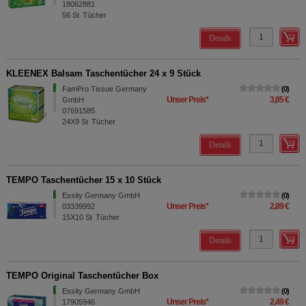
18062881
56
St
Tücher
Details
KLEENEX Balsam Taschentücher 24 x 9 Stück
FamPro Tissue Germany
0
Unser Preis
*
3,85 €
GmbH
07691585
24X9
St
Tücher
Details
TEMPO Taschentücher 15 x 10 Stück
Essity Germany GmbH
0
Unser Preis
*
2,89 €
03339992
15X10
St
Tücher
Details
TEMPO Original Taschentücher Box
Essity Germany GmbH
0
Unser Preis
*
2,49 €
17905946