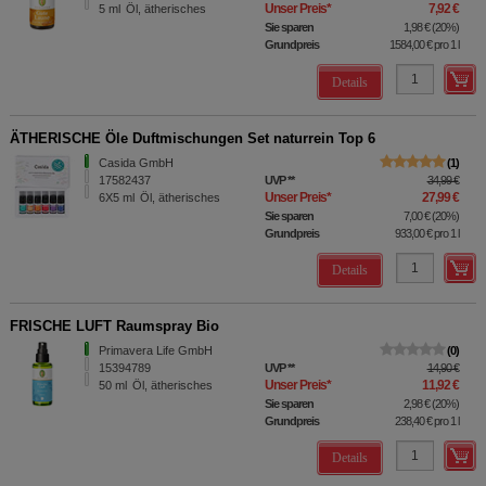
Unser Preis
*
7,92 €
5
ml
Öl, ätherisches
Sie sparen
1,98 €
(
20%
)
Grundpreis
1584,00 €
pro 1 l
Details
ÄTHERISCHE Öle Duftmischungen Set naturrein Top 6
Casida GmbH
1
17582437
UVP
**
34,99 €
Unser Preis
*
27,99 €
6X5
ml
Öl, ätherisches
Sie sparen
7,00 €
(
20%
)
Grundpreis
933,00 €
pro 1 l
Details
FRISCHE LUFT Raumspray Bio
Primavera Life GmbH
0
15394789
UVP
**
14,90 €
Unser Preis
*
11,92 €
50
ml
Öl, ätherisches
Sie sparen
2,98 €
(
20%
)
Grundpreis
238,40 €
pro 1 l
Details