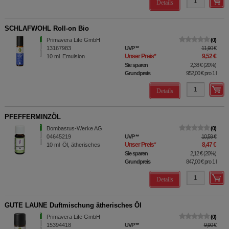
Details
SCHLAFWOHL Roll-on Bio
Primavera Life GmbH
0
13167983
UVP
**
11,90 €
Unser Preis
*
9,52 €
10
ml
Emulsion
Sie sparen
2,38 €
(
20%
)
Grundpreis
952,00 €
pro 1 l
Details
PFEFFERMINZÖL
Bombastus-Werke AG
0
04645219
UVP
**
10,59 €
Unser Preis
*
8,47 €
10
ml
Öl, ätherisches
Sie sparen
2,12 €
(
20%
)
Grundpreis
847,00 €
pro 1 l
Details
GUTE LAUNE Duftmischung ätherisches Öl
Primavera Life GmbH
0
15394418
UVP
**
9,90 €