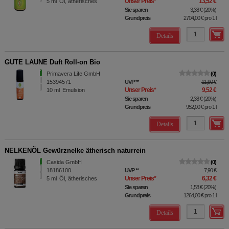
Unser Preis
*
13,52 €
5
ml
Öl, ätherisches
Sie sparen
3,38 €
(
20%
)
Grundpreis
2704,00 €
pro 1 l
Details
GUTE LAUNE Duft Roll-on Bio
Primavera Life GmbH
0
15394571
UVP
**
11,90 €
Unser Preis
*
9,52 €
10
ml
Emulsion
Sie sparen
2,38 €
(
20%
)
Grundpreis
952,00 €
pro 1 l
Details
NELKENÖL Gewürznelke ätherisch naturrein
Casida GmbH
0
18186100
UVP
**
7,90 €
Unser Preis
*
6,32 €
5
ml
Öl, ätherisches
Sie sparen
1,58 €
(
20%
)
Grundpreis
1264,00 €
pro 1 l
Details