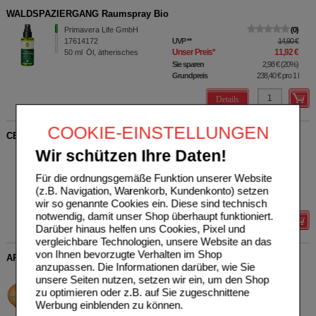
WALDSPAZIERGANG Raumspray Bio
Primavera Life GmbH
0
17614172
UVP
**
14,90 €
Unser Preis
*
11,92 €
50
ml
Öl, ätherisches
Sie sparen
2,98 €
(
20%
)
Grundpreis
238,40 €
pro 1 l
Details
COOKIE-EINSTELLUNGEN
CEDERNHOLZÖL
Bombastus-Werke AG
0
Wir schützen Ihre Daten!
06863096
UVP
**
8,30 €
Unser Preis
*
5,79 €
10
ml
Öl, ätherisches
Für die ordnungsgemäße Funktion unserer Website
Sie sparen
2,51 €
(
30%
)
(z.B. Navigation, Warenkorb, Kundenkonto) setzen
Grundpreis
579,00 €
pro 1 l
wir so genannte Cookies ein. Diese sind technisch
notwendig, damit unser Shop überhaupt funktioniert.
Details
Darüber hinaus helfen uns Cookies, Pixel und
vergleichbare Technologien, unsere Website an das
von Ihnen bevorzugte Verhalten im Shop
AROMA DIFFUSER Holzdesign mit LED
anzupassen. Die Informationen darüber, wie Sie
Casida GmbH
1
unsere Seiten nutzen, setzen wir ein, um den Shop
15880805
UVP
**
42,95 €
zu optimieren oder z.B. auf Sie zugeschnittene
Unser Preis
*
34,36 €
1
St
Werbung einblenden zu können.
Sie sparen
8,59 €
(
20%
)