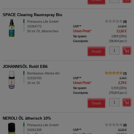
SPACE Clearing Raumspray Bio
Primavera Life GmbH
0
15394772
UVP
**
14,90 €
Unser Preis
*
11,92 €
50
ml
Öl, ätherisches
Sie sparen
2,98 €
(
20%
)
Grundpreis
238,40 €
pro 1 l
Details
JOHANNISÖL Rotöl EB6
Bombastus-Werke AG
1
01533750
UVP
**
3,49 €
Unser Preis
*
2,79 €
10
ml
Öl
Sie sparen
0,70 €
(
20%
)
Grundpreis
279,00 €
pro 1 l
Details
NEROLI ÖL ätherisch 10%
Primavera Life GmbH
0
04261358
UVP
**
16,90 €