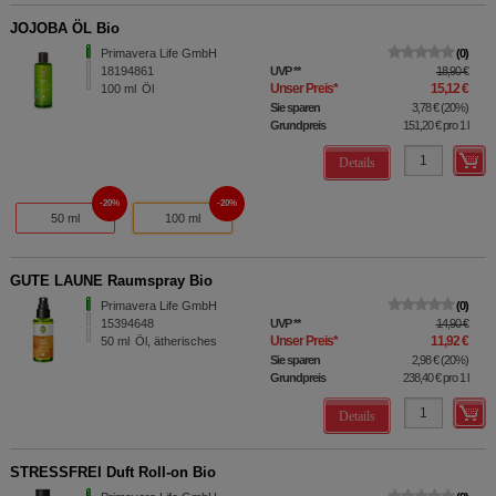
JOJOBA ÖL Bio
Primavera Life GmbH
0
18194861
UVP
**
18,90 €
Unser Preis
*
15,12 €
100
ml
Öl
Sie sparen
3,78 €
(
20%
)
Grundpreis
151,20 €
pro 1 l
Details
20%
20%
50 ml
100 ml
GUTE LAUNE Raumspray Bio
Primavera Life GmbH
0
15394648
UVP
**
14,90 €
Unser Preis
*
11,92 €
50
ml
Öl, ätherisches
Sie sparen
2,98 €
(
20%
)
Grundpreis
238,40 €
pro 1 l
Details
STRESSFREI Duft Roll-on Bio