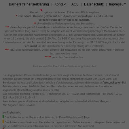
Barrierefreiheitserklärung
Kontakt
AGB
Datenschutz
Impressum
Alle mit
gekennzeichneten Felder sind Pflichtangaben.
*
inkl. MwSt. Rabatte gelten auf den Apothekenverkaufspreis und nicht für
verschreibungspflichtige Medikamente.
**
Unverbindliche Preisempfehlung des Herstellers.
***
Verkaufspreis gemäß Lauer-Taxe; verbindlicher Abrechnungspreis nach der Großen Deutschen
Spezialitätentaxe (sog. Lauer-Taxe) bei Abgabe von nicht verschreibungspflichtigen Medikamenten zu
Lasten der gesetzlichen Krankenversicherungen (z.B. bei Verschreibung des Medikaments an Kinder
unter 12 Jahren), die sich gemäß §129 Abs. 5a SGB V aus dem Abgabepreis des pharmazeutischen
Unternehmens und der Arzneimittelpreisverordnung in der Fassung zum 31.12.2003 ergibt. Es handelt
sich
nicht
um die unverbindliche Preisempfehlung des Herstellers.
****
BK: Beschaffungskosten. Diese Summe fällt zusätzlich an, da der Artikel direkt vom Hersteller
bezogen werden muss.
*****
verw. bis: Verwendbar bis.
Hier können Sie Ihre Cookie-Zustimmung widerrufen
Die angegebenen Preise beinhalten die gesetzlich vorgeschriebene Mehrwertsteuer. Der Versand
innerhalb Deutschlands ist versandkostenfrei bei einem Mindestbestellwert von 13,99 Euro. Bei
Sendungen ins Ausland fallen durch erhöhte Versicherungsgebühren Mehrkosten an
Versandkosten
Bei
Artikeln, die wir ausschließlich über den Hersteller beziehen können, fallen unter Umständen
sogenannte Beschaffungskosten an (siehe BK).
Bad Apotheke Henning Fichter e.K. - Frankfurter Str. 27 - 49214 Bad Rothenfelde - Tel 0800 / 10 11
422 - Fax 05424 / 21 64 47
Preisänderungen und Irrtümer sind vorbehalten. Abgabe nur in haushaltsüblichen Mengen.
Alle Angaben ohne Gewähr.
Verfügbarkeit:
Der Artikel ist in der Regel sofort lieferbar, in Einzelfällen bis zu 6 Tage.
Der Artikel muss direkt vom Hersteller bezogen werden. Daher kann es zu längeren Lieferzeiten und
ggf. Zusatzkosten (siehe BK) kommen. In diesem Fall werden Sie informiert.