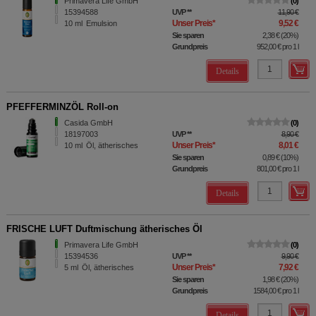
Primavera Life GmbH
0
15394588
UVP
**
11,90 €
Unser Preis
*
9,52 €
10
ml
Emulsion
Sie sparen
2,38 €
(
20%
)
Grundpreis
952,00 €
pro 1 l
Details
PFEFFERMINZÖL Roll-on
Casida GmbH
0
18197003
UVP
**
8,90 €
Unser Preis
*
8,01 €
10
ml
Öl, ätherisches
Sie sparen
0,89 €
(
10%
)
Grundpreis
801,00 €
pro 1 l
Details
FRISCHE LUFT Duftmischung ätherisches Öl
Primavera Life GmbH
0
15394536
UVP
**
9,90 €
Unser Preis
*
7,92 €
5
ml
Öl, ätherisches
Sie sparen
1,98 €
(
20%
)
Grundpreis
1584,00 €
pro 1 l
Details