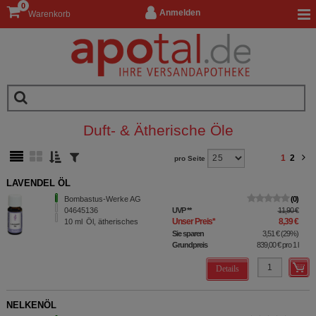
0
Anmelden
Warenkorb
Duft- & Ätherische Öle
1
2
pro Seite
LAVENDEL ÖL
Bombastus-Werke AG
0
04645136
UVP
**
11,90 €
Unser Preis
*
8,39 €
10
ml
Öl, ätherisches
Sie sparen
3,51 €
(
29%
)
Grundpreis
839,00 €
pro 1 l
Details
NELKENÖL