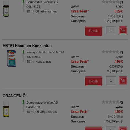
Bombastus-Werke AG
0
04645171
UVP
**
8,99 €
Unser Preis
*
6,29 €
10
ml
Öl, ätherisches
Sie sparen
2,70 €
(
30%
)
Grundpreis
629,00 €
pro 1 l
Details
ABTEI Kamillen Konzentrat
Perrigo Deutschland GmbH
0
13715947
UVP
**
5,39 €
Unser Preis
*
4,99 €
50
ml
Konzentrat
Sie sparen
0,40 €
(
7%
)
Grundpreis
99,80 €
pro 1 l
Details
ORANGEN ÖL
Bombastus-Werke AG
0
04645194
UVP
**
7,99 €
Unser Preis
*
4,59 €
10
ml
Öl, ätherisches
Sie sparen
3,40 €
(
43%
)
Grundpreis
459,00 €
pro 1 l