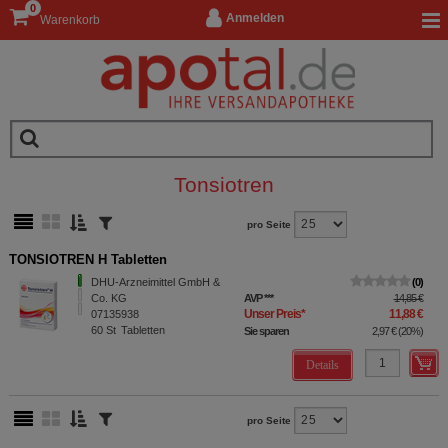
0
Anmelden
Warenkorb
Tonsiotren
pro Seite
TONSIOTREN H Tabletten
DHU-Arzneimittel GmbH &
0
Co. KG
AVP
***
14,85 €
Unser Preis
*
11,88 €
07135938
60
St
Tabletten
Sie sparen
2,97 €
(
20%
)
Details
pro Seite