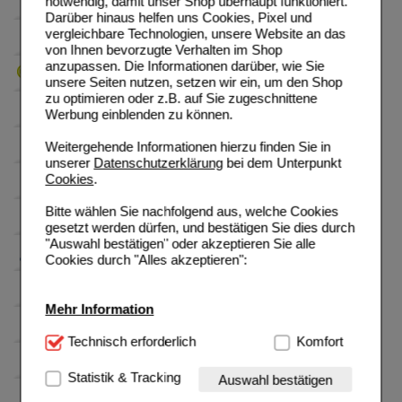
notwendig, damit unser Shop überhaupt funktioniert.
Darüber hinaus helfen uns Cookies, Pixel und
vergleichbare Technologien, unsere Website an das
von Ihnen bevorzugte Verhalten im Shop
anzupassen. Die Informationen darüber, wie Sie
unsere Seiten nutzen, setzen wir ein, um den Shop
zu optimieren oder z.B. auf Sie zugeschnittene
Werbung einblenden zu können.
Weitergehende Informationen hierzu finden Sie in
unserer
Datenschutzerklärung
bei dem Unterpunkt
Cookies
.
Bitte wählen Sie nachfolgend aus, welche Cookies
gesetzt werden dürfen, und bestätigen Sie dies durch
"Auswahl bestätigen" oder akzeptieren Sie alle
Cookies durch "Alles akzeptieren":
Mehr Information
Technisch Notwendig:
Technisch erforderlich
Hierbei handelt es sich um
Komfort
Cookies, die für die Grundfunktionen unserer
Website notwendig sind (z.B. Navigation, Warenkorb,
Statistik & Tracking
Auswahl bestätigen
Kundenkonto), weshalb auf diese nicht verzichtet