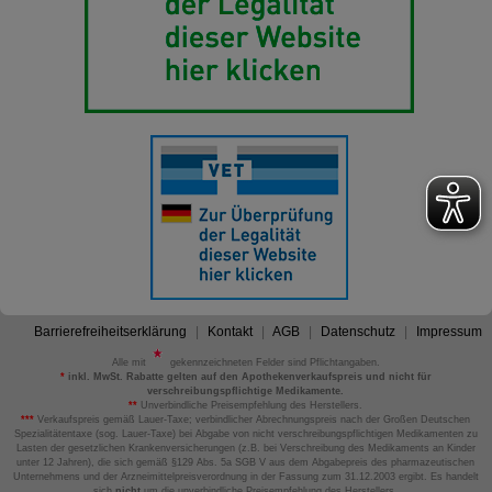
Barrierefreiheitserklärung
Kontakt
AGB
Datenschutz
Impressum
Alle mit
gekennzeichneten Felder sind Pflichtangaben.
*
inkl. MwSt. Rabatte gelten auf den Apothekenverkaufspreis und nicht für
verschreibungspflichtige Medikamente.
**
Unverbindliche Preisempfehlung des Herstellers.
***
Verkaufspreis gemäß Lauer-Taxe; verbindlicher Abrechnungspreis nach der Großen Deutschen
Spezialitätentaxe (sog. Lauer-Taxe) bei Abgabe von nicht verschreibungspflichtigen Medikamenten zu
Lasten der gesetzlichen Krankenversicherungen (z.B. bei Verschreibung des Medikaments an Kinder
unter 12 Jahren), die sich gemäß §129 Abs. 5a SGB V aus dem Abgabepreis des pharmazeutischen
Unternehmens und der Arzneimittelpreisverordnung in der Fassung zum 31.12.2003 ergibt. Es handelt
sich
nicht
um die unverbindliche Preisempfehlung des Herstellers.