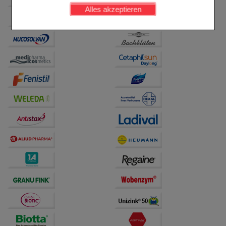
werden kann.
Alles akzeptieren
Komfort:
Diese Cookies werden genutzt um das
Einkaufserlebnis noch ansprechender zu gestalten,
beispielsweise für die Wiedererkennung des
Besuchers oder unsere Seite an bevorzugte
Verhaltensweisen (z.B. Spracheinstellung)
anzupassen. Komfort-Cookies ermöglichen es uns
auch auf Ihre Bedürfnisse zugeschrittene Inhalte
anzuzeigen und unser Partnerprogramm zu
betreiben.
Statistik & Tracking:
Hierüber lassen sich
Informationen über die Art und Weise der Nutzung
unserer Website sammeln, mit deren Hilfe wir unsere
Website weiter für Sie optimieren können, den Inhalt
auf unserer Website aber auch die Werbung auf
Drittseiten möglichst relevant für Sie zu gestalten.
Bitte beachten Sie, dass Daten hierfür teilweise an
Dritte wie z.B. Google oder soziale Medien
übertragen werden.