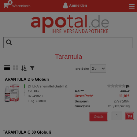
0
Anmelden
Warenkorb
Tarantula
pro Seite
TARANTULA D 6 Globuli
DHU-Arzneimittel GmbH &
0
Co. KG
AVP
***
13,95 €
Unser Preis
*
11,16 €
07249820
10
g
Globuli
Sie sparen
2,79 €
(
20%
)
Grundpreis
1116,00 €
pro 1 kg
Details
TARANTULA C 30 Globuli