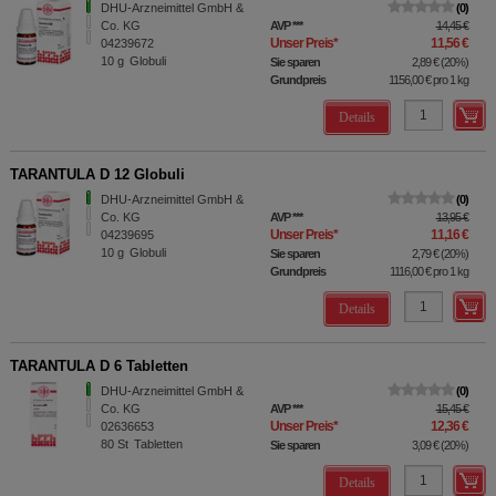
DHU-Arzneimittel GmbH &
0
Co. KG
AVP
***
14,45 €
Unser Preis
*
11,56 €
04239672
10
g
Globuli
Sie sparen
2,89 €
(
20%
)
Grundpreis
1156,00 €
pro 1 kg
Details
TARANTULA D 12 Globuli
DHU-Arzneimittel GmbH &
0
Co. KG
AVP
***
13,95 €
Unser Preis
*
11,16 €
04239695
10
g
Globuli
Sie sparen
2,79 €
(
20%
)
Grundpreis
1116,00 €
pro 1 kg
Details
TARANTULA D 6 Tabletten
DHU-Arzneimittel GmbH &
0
Co. KG
AVP
***
15,45 €
Unser Preis
*
12,36 €
02636653
80
St
Tabletten
Sie sparen
3,09 €
(
20%
)
Details