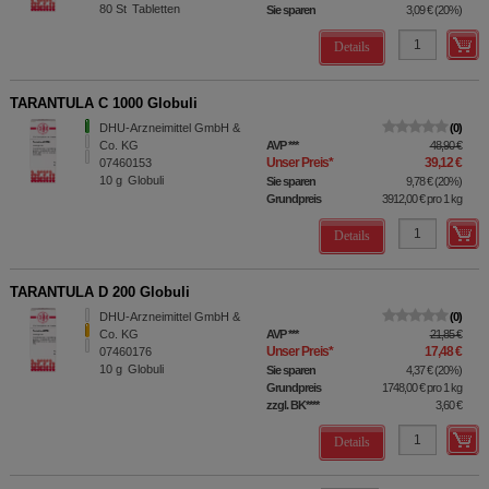
80
St
Tabletten
Sie sparen
3,09 €
(
20%
)
Details
TARANTULA C 1000 Globuli
DHU-Arzneimittel GmbH &
0
Co. KG
AVP
***
48,90 €
Unser Preis
*
39,12 €
07460153
10
g
Globuli
Sie sparen
9,78 €
(
20%
)
Grundpreis
3912,00 €
pro 1 kg
Details
TARANTULA D 200 Globuli
DHU-Arzneimittel GmbH &
0
Co. KG
AVP
***
21,85 €
Unser Preis
*
17,48 €
07460176
10
g
Globuli
Sie sparen
4,37 €
(
20%
)
Grundpreis
1748,00 €
pro 1 kg
zzgl. BK
****
3,60 €
Details