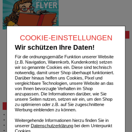
Bestellung
COOKIE-EINSTELLUNGEN
Hilfe zur Anmeldung
Wir schützen Ihre Daten!
Hilfe zum Bestellvorgang
Zahlungsmöglichkeiten
Für die ordnungsgemäße Funktion unserer Website
Rezepte einlösen
(z.B. Navigation, Warenkorb, Kundenkonto) setzen
Freiumschläge anfordern
wir so genannte Cookies ein. Diese sind technisch
Freiumschläge downloaden
notwendig, damit unser Shop überhaupt funktioniert.
Auslandsbestellung
Darüber hinaus helfen uns Cookies, Pixel und
Reklamation
vergleichbare Technologien, unsere Website an das
Widerrufsformular
von Ihnen bevorzugte Verhalten im Shop
Problembehebung
anzupassen. Die Informationen darüber, wie Sie
Bestellschein
unsere Seiten nutzen, setzen wir ein, um den Shop
zu optimieren oder z.B. auf Sie zugeschnittene
Beratung und Service
Werbung einblenden zu können.
Allgemeine Information
Produktberatung
Weitergehende Informationen hierzu finden Sie in
Meldung Arzneimittelrisiken
unserer
Datenschutzerklärung
bei dem Unterpunkt
Zuzahlungsfreie Arzneien
Cookies
.