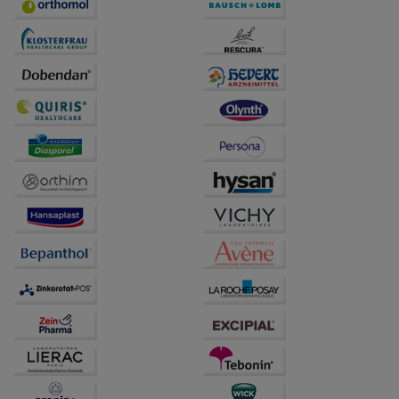
Statistik & Tracking:
Hierüber lassen sich
Informationen über die Art und Weise der Nutzung
unserer Website sammeln, mit deren Hilfe wir unsere
Website weiter für Sie optimieren können, den Inhalt
auf unserer Website aber auch die Werbung auf
Drittseiten möglichst relevant für Sie zu gestalten.
Bitte beachten Sie, dass Daten hierfür teilweise an
Dritte wie z.B. Google oder soziale Medien
übertragen werden.