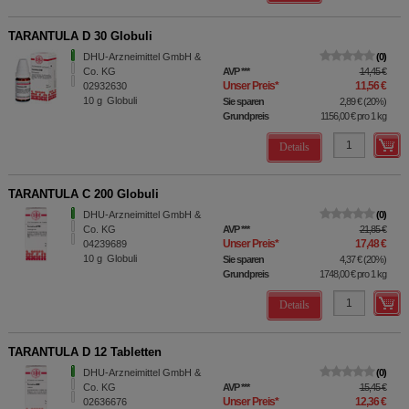
TARANTULA D 30 Globuli
DHU-Arzneimittel GmbH &
0
Co. KG
AVP
***
14,45 €
Unser Preis
*
11,56 €
02932630
10
g
Globuli
Sie sparen
2,89 €
(
20%
)
Grundpreis
1156,00 €
pro 1 kg
Details
TARANTULA C 200 Globuli
DHU-Arzneimittel GmbH &
0
Co. KG
AVP
***
21,85 €
Unser Preis
*
17,48 €
04239689
10
g
Globuli
Sie sparen
4,37 €
(
20%
)
Grundpreis
1748,00 €
pro 1 kg
Details
TARANTULA D 12 Tabletten
DHU-Arzneimittel GmbH &
0
Co. KG
AVP
***
15,45 €
Unser Preis
*
12,36 €
02636676