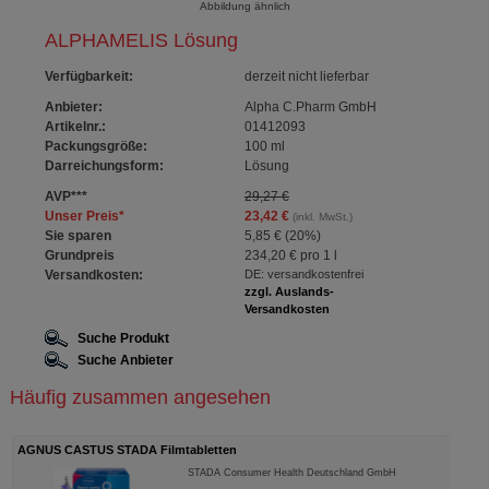
Abbildung ähnlich
ALPHAMELIS Lösung
Verfügbarkeit
:
derzeit nicht lieferbar
Anbieter:
Alpha C.Pharm GmbH
Artikelnr.:
01412093
Packungsgröße:
100
ml
Darreichungsform:
Lösung
AVP
***
29,27 €
Unser Preis
*
23,42 €
(inkl. MwSt.)
Sie sparen
5,85 €
(
20%
)
Grundpreis
234,20 €
pro 1 l
Versandkosten:
DE: versandkostenfrei
zzgl. Auslands-
Versandkosten
Suche Produkt
Suche Anbieter
Häufig zusammen angesehen
AGNUS CASTUS STADA Filmtabletten
ARNI
STADA Consumer Health Deutschland GmbH