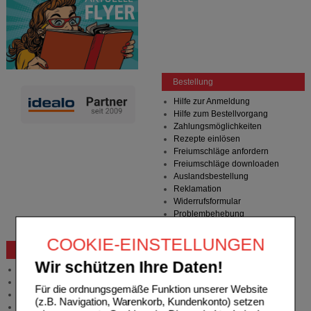
Bestellung
Hilfe zur Anmeldung
Hilfe zum Bestellvorgang
Zahlungsmöglichkeiten
Rezepte einlösen
Freiumschläge anfordern
Freiumschläge downloaden
Auslandsbestellung
Reklamation
Widerrufsformular
Problembehebung
Bestellschein
COOKIE-EINSTELLUNGEN
Beratung und Service
Wir schützen Ihre Daten!
Allgemeine Information
Produktberatung
Für die ordnungsgemäße Funktion unserer Website
Meldung Arzneimittelrisiken
(z.B. Navigation, Warenkorb, Kundenkonto) setzen
Zuzahlungsfreie Arzneien