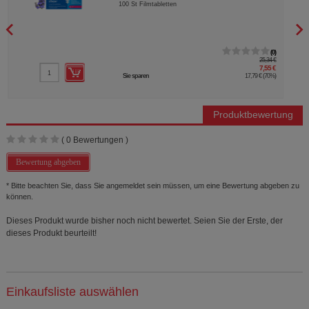
100
St
Filmtabletten
0
25,34 €
7,55 €
Sie sparen
17,79 €
(
70%
)
Produktbewertung
(
0
Bewertungen )
Bewertung abgeben
* Bitte beachten Sie, dass Sie angemeldet sein müssen, um eine Bewertung abgeben zu
können.
Dieses Produkt wurde bisher noch nicht bewertet. Seien Sie der Erste, der
dieses Produkt beurteilt!
Einkaufsliste auswählen