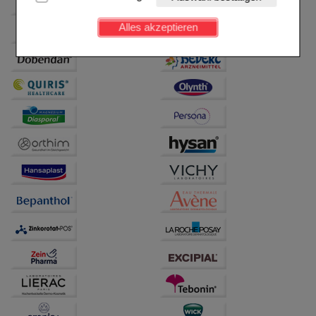
Kundenkonto), weshalb auf diese nicht verzichtet
werden kann.
Alles akzeptieren
Komfort:
Diese Cookies werden genutzt um das
Einkaufserlebnis noch ansprechender zu gestalten,
beispielsweise für die Wiedererkennung des
Besuchers oder unsere Seite an bevorzugte
Verhaltensweisen (z.B. Spracheinstellung)
anzupassen. Komfort-Cookies ermöglichen es uns
auch auf Ihre Bedürfnisse zugeschrittene Inhalte
anzuzeigen und unser Partnerprogramm zu
betreiben.
Statistik & Tracking:
Hierüber lassen sich
Informationen über die Art und Weise der Nutzung
unserer Website sammeln, mit deren Hilfe wir unsere
Website weiter für Sie optimieren können, den Inhalt
auf unserer Website aber auch die Werbung auf
Drittseiten möglichst relevant für Sie zu gestalten.
Bitte beachten Sie, dass Daten hierfür teilweise an
Dritte wie z.B. Google oder soziale Medien
übertragen werden.