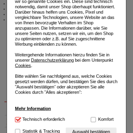
wir so genannte Cookies ein. Diese sind technisch
Angebote & Downloads
notwendig, damit unser Shop überhaupt funktioniert.
Newsletter
Darüber hinaus helfen uns Cookies, Pixel und
Neukundenprämie
vergleichbare Technologien, unsere Website an das
Stellenangebote
von Ihnen bevorzugte Verhalten im Shop
anzupassen. Die Informationen darüber, wie Sie
unsere Seiten nutzen, setzen wir ein, um den Shop
zu optimieren oder z.B. auf Sie zugeschnittene
Werbung einblenden zu können.
Weitergehende Informationen hierzu finden Sie in
unserer
Datenschutzerklärung
bei dem Unterpunkt
Cookies
.
Bitte wählen Sie nachfolgend aus, welche Cookies
gesetzt werden dürfen, und bestätigen Sie dies durch
"Auswahl bestätigen" oder akzeptieren Sie alle
Cookies durch "Alles akzeptieren":
Mehr Information
Technisch Notwendig:
Technisch erforderlich
Hierbei handelt es sich um
Komfort
Cookies, die für die Grundfunktionen unserer
Website notwendig sind (z.B. Navigation, Warenkorb,
Statistik & Tracking
Auswahl bestätigen