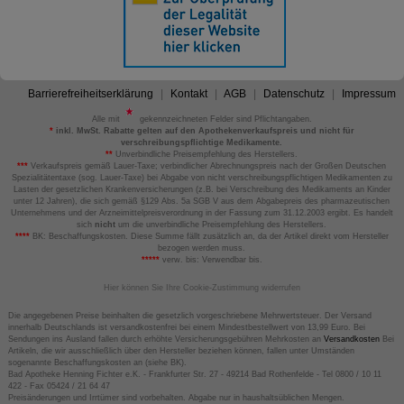
Barrierefreiheitserklärung
Kontakt
AGB
Datenschutz
Impressum
Alle mit
gekennzeichneten Felder sind Pflichtangaben.
*
inkl. MwSt. Rabatte gelten auf den Apothekenverkaufspreis und nicht für
verschreibungspflichtige Medikamente.
**
Unverbindliche Preisempfehlung des Herstellers.
***
Verkaufspreis gemäß Lauer-Taxe; verbindlicher Abrechnungspreis nach der Großen Deutschen
Spezialitätentaxe (sog. Lauer-Taxe) bei Abgabe von nicht verschreibungspflichtigen Medikamenten zu
Lasten der gesetzlichen Krankenversicherungen (z.B. bei Verschreibung des Medikaments an Kinder
unter 12 Jahren), die sich gemäß §129 Abs. 5a SGB V aus dem Abgabepreis des pharmazeutischen
Unternehmens und der Arzneimittelpreisverordnung in der Fassung zum 31.12.2003 ergibt. Es handelt
sich
nicht
um die unverbindliche Preisempfehlung des Herstellers.
****
BK: Beschaffungskosten. Diese Summe fällt zusätzlich an, da der Artikel direkt vom Hersteller
bezogen werden muss.
*****
verw. bis: Verwendbar bis.
Hier können Sie Ihre Cookie-Zustimmung widerrufen
Die angegebenen Preise beinhalten die gesetzlich vorgeschriebene Mehrwertsteuer. Der Versand
innerhalb Deutschlands ist versandkostenfrei bei einem Mindestbestellwert von 13,99 Euro. Bei
Sendungen ins Ausland fallen durch erhöhte Versicherungsgebühren Mehrkosten an
Versandkosten
Bei
Artikeln, die wir ausschließlich über den Hersteller beziehen können, fallen unter Umständen
sogenannte Beschaffungskosten an (siehe BK).
Bad Apotheke Henning Fichter e.K. - Frankfurter Str. 27 - 49214 Bad Rothenfelde - Tel 0800 / 10 11
422 - Fax 05424 / 21 64 47
Preisänderungen und Irrtümer sind vorbehalten. Abgabe nur in haushaltsüblichen Mengen.