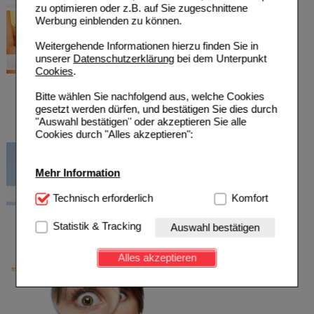
zu optimieren oder z.B. auf Sie zugeschnittene
Werbung einblenden zu können.
Weitergehende Informationen hierzu finden Sie in
unserer
Datenschutzerklärung
bei dem Unterpunkt
Cookies
.
Bitte wählen Sie nachfolgend aus, welche Cookies
gesetzt werden dürfen, und bestätigen Sie dies durch
"Auswahl bestätigen" oder akzeptieren Sie alle
Cookies durch "Alles akzeptieren":
Mehr Information
Technisch Notwendig:
Technisch erforderlich
Hierbei handelt es sich um
Komfort
Cookies, die für die Grundfunktionen unserer
Website notwendig sind (z.B. Navigation, Warenkorb,
Statistik & Tracking
Auswahl bestätigen
Kundenkonto), weshalb auf diese nicht verzichtet
werden kann.
Alles akzeptieren
Komfort:
Diese Cookies werden genutzt um das
Einkaufserlebnis noch ansprechender zu gestalten,
beispielsweise für die Wiedererkennung des
Besuchers oder unsere Seite an bevorzugte