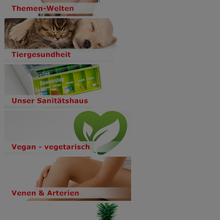
Verhaltensweisen (z.B. Spracheinstellung)
anzupassen. Komfort-Cookies ermöglichen es uns
auch auf Ihre Bedürfnisse zugeschrittene Inhalte
anzuzeigen und unser Partnerprogramm zu
betreiben.
Statistik & Tracking:
Hierüber lassen sich
Informationen über die Art und Weise der Nutzung
unserer Website sammeln, mit deren Hilfe wir unsere
Website weiter für Sie optimieren können, den Inhalt
auf unserer Website aber auch die Werbung auf
Drittseiten möglichst relevant für Sie zu gestalten.
Bitte beachten Sie, dass Daten hierfür teilweise an
Dritte wie z.B. Google oder soziale Medien
übertragen werden.