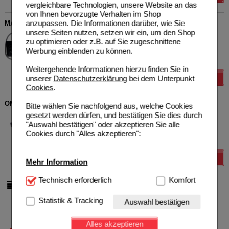
vergleichbare Technologien, unsere Website an das
von Ihnen bevorzugte Verhalten im Shop
anzupassen. Die Informationen darüber, wie Sie
MANSCHETTE Medicus uno
unsere Seiten nutzen, setzen wir ein, um den Shop
Bosch + Sohn GmbH & Co.
0
zu optimieren oder z.B. auf Sie zugeschnittene
05112726
UVP
**
21,50 €
Werbung einblenden zu können.
Unser Preis
*
17,20 €
1
St
Sie sparen
4,30 €
(
20%
)
Weitergehende Informationen hierzu finden Sie in
Details
unserer
Datenschutzerklärung
bei dem Unterpunkt
Cookies
.
OMRON Ringmanschette 22-32 cm CM2
Bitte wählen Sie nachfolgend aus, welche Cookies
gesetzt werden dürfen, und bestätigen Sie dies durch
HERMES Arzneimittel GmbH
0
05519681
UVP
**
25,20 €
"Auswahl bestätigen" oder akzeptieren Sie alle
Unser Preis
*
20,16 €
1
St
Cookies durch "Alles akzeptieren":
Sie sparen
5,04 €
(
20%
)
Details
Mehr Information
Technisch Notwendig:
Technisch erforderlich
Hierbei handelt es sich um
Komfort
pro Seite
Cookies, die für die Grundfunktionen unserer
Website notwendig sind (z.B. Navigation, Warenkorb,
Statistik & Tracking
Auswahl bestätigen
Kundenkonto), weshalb auf diese nicht verzichtet
werden kann.
Alles akzeptieren