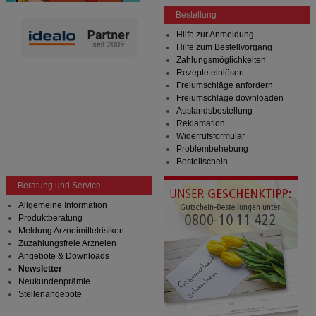
Bestellung
Hilfe zur Anmeldung
Hilfe zum Bestellvorgang
Zahlungsmöglichkeiten
Rezepte einlösen
Freiumschläge anfordern
Freiumschläge downloaden
Auslandsbestellung
Reklamation
Widerrufsformular
Problembehebung
Bestellschein
Beratung und Service
Allgemeine Information
Produktberatung
Meldung Arzneimittelrisiken
Zuzahlungsfreie Arzneien
Angebote & Downloads
Newsletter
Neukundenprämie
Stellenangebote