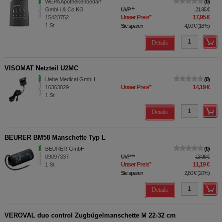
WEPA Apothekenbedarf
0
GmbH & Co KG
UVP
**
21,95 €
Unser Preis
*
17,95 €
15423752
1
St
Sie sparen
4,00 €
(
18%
)
Details
VISOMAT Netzteil U2MC
Uebe Medical GmbH
0
Unser Preis
*
14,19 €
16363029
1
St
Details
BEURER BM58 Manschette Typ L
BEURER GmbH
0
09097337
UVP
**
13,99 €
Unser Preis
*
11,19 €
1
St
Sie sparen
2,80 €
(
20%
)
Details
VEROVAL duo control Zugbügelmanschette M 22-32 cm