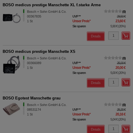
BOSO medicus prestige Manschette XL f.starke Arme
Bosch + Sohn GmbH & Co.
0
00367835
UVP
**
29,50 €
Unser Preis
*
23,60 €
1
St
Sie sparen
5,90 €
(
20%
)
Details
BOSO medicus prestige Manschette XS
Bosch + Sohn GmbH & Co.
0
00366089
UVP
**
25,00 €
Unser Preis
*
20,00 €
1
St
Sie sparen
5,00 €
(
20%
)
Details
BOSO Egotest Manschette grau
Bosch + Sohn GmbH & Co.
0
08531174
UVP
**
25,20 €
Unser Preis
*
20,16 €
1
St
Sie sparen
5,04 €
(
20%
)
Details