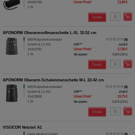
Unser Preis
*
13,99 €
02666789
1
St
Details
APONORM Oberarmsoftmanschette L-XL 32-52 cm
WEPA Apothekenbedarf
0
GmbH & Co KG
UVP
**
21,95 €
Unser Preis
*
17,56 €
15423781
1
St
Sie sparen
4,39 €
(
20%
)
Details
APONORM Oberarm-Schalenmanschette M-L 22-42 cm
WEPA Apothekenbedarf
0
GmbH & Co KG
UVP
**
24,95 €
Unser Preis
*
19,75 €
15423806
1
St
Sie sparen
5,20 €
(
21%
)
Details
VISOCOR Netzteil A1
Uebe Medical GmbH
0