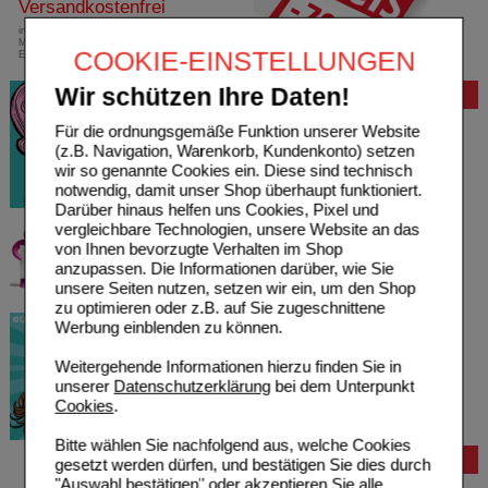
Versandkostenfrei
innerhalb Deutschlands bei einem
Mindestbestellwert von 13,99 Euro oder bei
COOKIE-EINSTELLUNGEN
Einsendung eines Kassenrezeptes
Wir schützen Ihre Daten!
Bewertung
Für die ordnungsgemäße Funktion unserer Website
(z.B. Navigation, Warenkorb, Kundenkonto) setzen
wir so genannte Cookies ein. Diese sind technisch
notwendig, damit unser Shop überhaupt funktioniert.
Darüber hinaus helfen uns Cookies, Pixel und
vergleichbare Technologien, unsere Website an das
von Ihnen bevorzugte Verhalten im Shop
anzupassen. Die Informationen darüber, wie Sie
unsere Seiten nutzen, setzen wir ein, um den Shop
zu optimieren oder z.B. auf Sie zugeschnittene
Werbung einblenden zu können.
Weitergehende Informationen hierzu finden Sie in
unserer
Datenschutzerklärung
bei dem Unterpunkt
Cookies
.
Bitte wählen Sie nachfolgend aus, welche Cookies
Bestellung
gesetzt werden dürfen, und bestätigen Sie dies durch
"Auswahl bestätigen" oder akzeptieren Sie alle