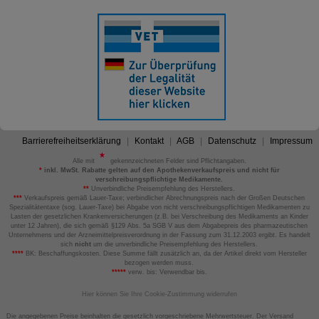
Barrierefreiheitserklärung
Kontakt
AGB
Datenschutz
Impressum
Alle mit
gekennzeichneten Felder sind Pflichtangaben.
*
inkl. MwSt. Rabatte gelten auf den Apothekenverkaufspreis und nicht für
verschreibungspflichtige Medikamente.
**
Unverbindliche Preisempfehlung des Herstellers.
***
Verkaufspreis gemäß Lauer-Taxe; verbindlicher Abrechnungspreis nach der Großen Deutschen
Spezialitätentaxe (sog. Lauer-Taxe) bei Abgabe von nicht verschreibungspflichtigen Medikamenten zu
Lasten der gesetzlichen Krankenversicherungen (z.B. bei Verschreibung des Medikaments an Kinder
unter 12 Jahren), die sich gemäß §129 Abs. 5a SGB V aus dem Abgabepreis des pharmazeutischen
Unternehmens und der Arzneimittelpreisverordnung in der Fassung zum 31.12.2003 ergibt. Es handelt
sich
nicht
um die unverbindliche Preisempfehlung des Herstellers.
****
BK: Beschaffungskosten. Diese Summe fällt zusätzlich an, da der Artikel direkt vom Hersteller
bezogen werden muss.
*****
verw. bis: Verwendbar bis.
Hier können Sie Ihre Cookie-Zustimmung widerrufen
Die angegebenen Preise beinhalten die gesetzlich vorgeschriebene Mehrwertsteuer. Der Versand