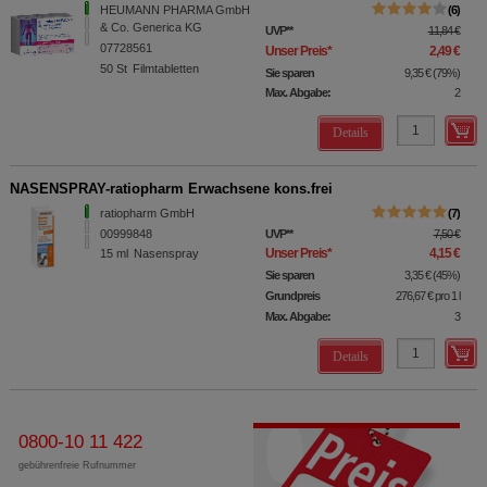
HEUMANN PHARMA GmbH
6
& Co. Generica KG
UVP
**
11,84 €
07728561
Unser Preis
*
2,49 €
50
St
Filmtabletten
Sie sparen
9,35 €
(
79%
)
Max. Abgabe:
2
Details
NASENSPRAY-ratiopharm Erwachsene kons.frei
ratiopharm GmbH
7
00999848
UVP
**
7,50 €
Unser Preis
*
4,15 €
15
ml
Nasenspray
Sie sparen
3,35 €
(
45%
)
Grundpreis
276,67 €
pro 1 l
Max. Abgabe:
3
Details
0800-10 11 422
gebührenfreie Rufnummer