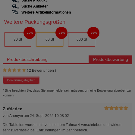
Suche Produkt
Suche Anbieter
Weitere Artikelinformationen
Weitere Packungsgrößen
20%
29%
26%
30 St
60 St
600 St
Produktbeschreibung
Produktbewertung
(
2
Bewertungen )
Bewertung abgeben
* Bitte beachten Sie, dass Sie angemeldet sein müssen, um eine Bewertung abgeben zu
können.
Zufrieden
von
Anonym
am
24. Sept. 2025 10:08:02
Die Tabletten wurden mir von meinem Zahnarzt verschrieben und wirken
sehr zuverlässig bei Entzündungen im Zahnbereich.