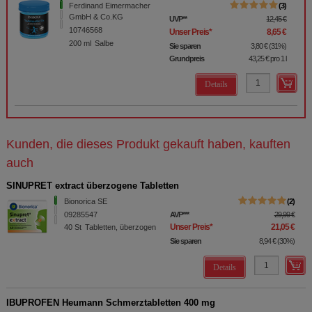
Ferdinand Eimermacher
3
GmbH & Co.KG
UVP
**
12,45 €
10746568
Unser Preis
*
8,65 €
200
ml
Salbe
Sie sparen
3,80 €
(
31%
)
Grundpreis
43,25 €
pro 1 l
Details
Kunden, die dieses Produkt gekauft haben, kauften
auch
SINUPRET extract überzogene Tabletten
Bionorica SE
2
09285547
AVP
***
29,99 €
Unser Preis
*
21,05 €
40
St
Tabletten, überzogen
Sie sparen
8,94 €
(
30%
)
Details
IBUPROFEN Heumann Schmerztabletten 400 mg