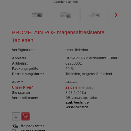
Abbildung ähnlich
BROMELAIN POS magensaftresistente
Tabletten
Verfügbarkeit
:
sofort lieferbar
Anbieter:
URSAPHARM Arzneimittel GmbH
Artikelnr.:
02260001
Packungsgröße:
60
St
Darreichungsform:
Tabletten, magensaftresistent
AVP
***
31,07 €
Unser Preis
*
22,09 €
(inkl. MwSt.)
Sie sparen
8,98 €
(
29%
)
Versandkosten:
DE: versandkostenfrei
zzgl. Auslands-
Versandkosten
Beipackzettel