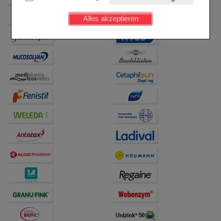
Kundenkonto), weshalb auf diese nicht verzichtet
werden kann.
Alles akzeptieren
Komfort:
Diese Cookies werden genutzt um das
Einkaufserlebnis noch ansprechender zu gestalten,
beispielsweise für die Wiedererkennung des
Besuchers oder unsere Seite an bevorzugte
Verhaltensweisen (z.B. Spracheinstellung)
anzupassen. Komfort-Cookies ermöglichen es uns
auch auf Ihre Bedürfnisse zugeschrittene Inhalte
anzuzeigen und unser Partnerprogramm zu
betreiben.
Statistik & Tracking:
Hierüber lassen sich
Informationen über die Art und Weise der Nutzung
unserer Website sammeln, mit deren Hilfe wir unsere
Website weiter für Sie optimieren können, den Inhalt
auf unserer Website aber auch die Werbung auf
Drittseiten möglichst relevant für Sie zu gestalten.
Bitte beachten Sie, dass Daten hierfür teilweise an
Dritte wie z.B. Google oder soziale Medien
übertragen werden.