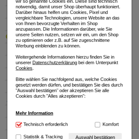
wir so genannte Cookies ein. Diese sind technisch
notwendig, damit unser Shop überhaupt funktioniert.
Darüber hinaus helfen uns Cookies, Pixel und
vergleichbare Technologien, unsere Website an das
von Ihnen bevorzugte Verhalten im Shop
anzupassen. Die Informationen darüber, wie Sie
unsere Seiten nutzen, setzen wir ein, um den Shop
zu optimieren oder z.B. auf Sie zugeschnittene
Werbung einblenden zu können.
Weitergehende Informationen hierzu finden Sie in
unserer
Datenschutzerklärung
bei dem Unterpunkt
Cookies
.
Bitte wählen Sie nachfolgend aus, welche Cookies
gesetzt werden dürfen, und bestätigen Sie dies durch
"Auswahl bestätigen" oder akzeptieren Sie alle
Cookies durch "Alles akzeptieren":
Mehr Information
Technisch Notwendig:
Technisch erforderlich
Hierbei handelt es sich um
Komfort
Cookies, die für die Grundfunktionen unserer
Website notwendig sind (z.B. Navigation, Warenkorb,
Statistik & Tracking
Auswahl bestätigen