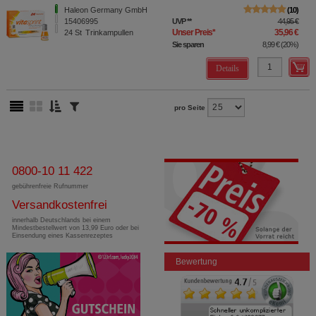
Haleon Germany GmbH
10
15406995
UVP
**
44,95 €
Unser Preis
*
35,96 €
24
St
Trinkampullen
Sie sparen
8,99 €
(
20%
)
Details
pro Seite
0800-10 11 422
gebührenfreie Rufnummer
Versandkostenfrei
innerhalb Deutschlands bei einem
Mindestbestellwert von 13,99 Euro oder bei
Einsendung eines Kassenrezeptes
Bewertung