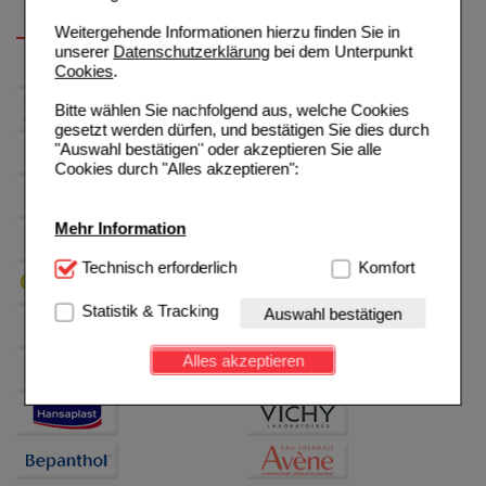
Weitergehende Informationen hierzu finden Sie in
unserer
Datenschutzerklärung
bei dem Unterpunkt
Cookies
.
Bitte wählen Sie nachfolgend aus, welche Cookies
gesetzt werden dürfen, und bestätigen Sie dies durch
"Auswahl bestätigen" oder akzeptieren Sie alle
Cookies durch "Alles akzeptieren":
Mehr Information
Technisch Notwendig:
Technisch erforderlich
Hierbei handelt es sich um
Komfort
Cookies, die für die Grundfunktionen unserer
Website notwendig sind (z.B. Navigation, Warenkorb,
Statistik & Tracking
Auswahl bestätigen
Kundenkonto), weshalb auf diese nicht verzichtet
werden kann.
Alles akzeptieren
Komfort:
Diese Cookies werden genutzt um das
Einkaufserlebnis noch ansprechender zu gestalten,
beispielsweise für die Wiedererkennung des
Besuchers oder unsere Seite an bevorzugte
Verhaltensweisen (z.B. Spracheinstellung)
anzupassen. Komfort-Cookies ermöglichen es uns