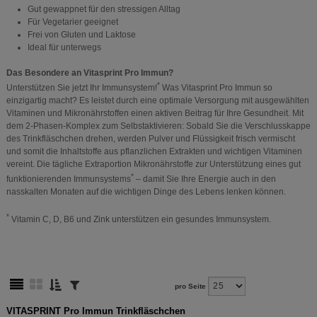
Gut gewappnet für den stressigen Alltag
Für Vegetarier geeignet
Frei von Gluten und Laktose
Ideal für unterwegs
Das Besondere an Vitasprint Pro Immun?
*
Unterstützen Sie jetzt Ihr Immunsystem!
Was Vitasprint Pro Immun so
einzigartig macht? Es leistet durch eine optimale Versorgung mit ausgewählten
Vitaminen und Mikronährstoffen einen aktiven Beitrag für Ihre Gesundheit. Mit
dem 2-Phasen-Komplex zum Selbstaktivieren: Sobald Sie die Verschlusskappe
des Trinkfläschchen drehen, werden Pulver und Flüssigkeit frisch vermischt
und somit die Inhaltstoffe aus pflanzlichen Extrakten und wichtigen Vitaminen
vereint. Die tägliche Extraportion Mikronährstoffe zur Unterstützung eines gut
*
funktionierenden Immunsystems
– damit Sie Ihre Energie auch in den
nasskalten Monaten auf die wichtigen Dinge des Lebens lenken können.
*
Vitamin C, D, B6 und Zink unterstützen ein gesundes Immunsystem.
pro Seite
VITASPRINT Pro Immun Trinkfläschchen