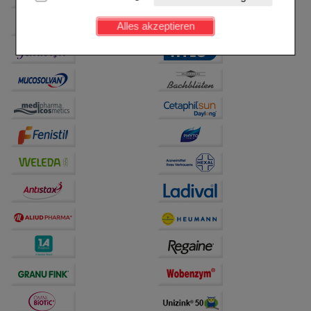
Kundenkonto), weshalb auf diese nicht verzichtet
werden kann.
Alles akzeptieren
Komfort:
Diese Cookies werden genutzt um das
Einkaufserlebnis noch ansprechender zu gestalten,
beispielsweise für die Wiedererkennung des
Besuchers oder unsere Seite an bevorzugte
Verhaltensweisen (z.B. Spracheinstellung)
anzupassen. Komfort-Cookies ermöglichen es uns
auch auf Ihre Bedürfnisse zugeschrittene Inhalte
anzuzeigen und unser Partnerprogramm zu
betreiben.
Statistik & Tracking:
Hierüber lassen sich
Informationen über die Art und Weise der Nutzung
unserer Website sammeln, mit deren Hilfe wir unsere
Website weiter für Sie optimieren können, den Inhalt
auf unserer Website aber auch die Werbung auf
Drittseiten möglichst relevant für Sie zu gestalten.
Bitte beachten Sie, dass Daten hierfür teilweise an
Dritte wie z.B. Google oder soziale Medien
übertragen werden.