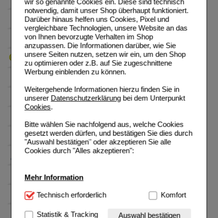
wir so genannte Cookies ein. Diese sind technisch
notwendig, damit unser Shop überhaupt funktioniert.
Darüber hinaus helfen uns Cookies, Pixel und
vergleichbare Technologien, unsere Website an das
von Ihnen bevorzugte Verhalten im Shop
anzupassen. Die Informationen darüber, wie Sie
unsere Seiten nutzen, setzen wir ein, um den Shop
zu optimieren oder z.B. auf Sie zugeschnittene
Werbung einblenden zu können.
Weitergehende Informationen hierzu finden Sie in
unserer
Datenschutzerklärung
bei dem Unterpunkt
Cookies
.
Bitte wählen Sie nachfolgend aus, welche Cookies
gesetzt werden dürfen, und bestätigen Sie dies durch
"Auswahl bestätigen" oder akzeptieren Sie alle
Cookies durch "Alles akzeptieren":
Mehr Information
Technisch Notwendig:
Technisch erforderlich
Hierbei handelt es sich um
Komfort
Cookies, die für die Grundfunktionen unserer
Website notwendig sind (z.B. Navigation, Warenkorb,
Statistik & Tracking
Auswahl bestätigen