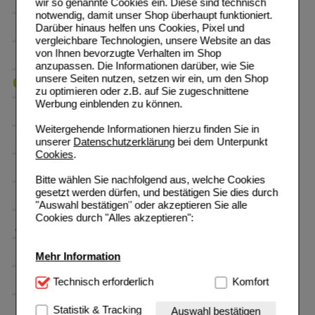
wir so genannte Cookies ein. Diese sind technisch
notwendig, damit unser Shop überhaupt funktioniert.
Darüber hinaus helfen uns Cookies, Pixel und
vergleichbare Technologien, unsere Website an das
von Ihnen bevorzugte Verhalten im Shop
anzupassen. Die Informationen darüber, wie Sie
unsere Seiten nutzen, setzen wir ein, um den Shop
zu optimieren oder z.B. auf Sie zugeschnittene
Werbung einblenden zu können.
Weitergehende Informationen hierzu finden Sie in
unserer
Datenschutzerklärung
bei dem Unterpunkt
Cookies
.
Bitte wählen Sie nachfolgend aus, welche Cookies
gesetzt werden dürfen, und bestätigen Sie dies durch
"Auswahl bestätigen" oder akzeptieren Sie alle
Cookies durch "Alles akzeptieren":
Mehr Information
Technisch Notwendig:
Technisch erforderlich
Hierbei handelt es sich um
Komfort
Cookies, die für die Grundfunktionen unserer
Website notwendig sind (z.B. Navigation, Warenkorb,
Statistik & Tracking
Auswahl bestätigen