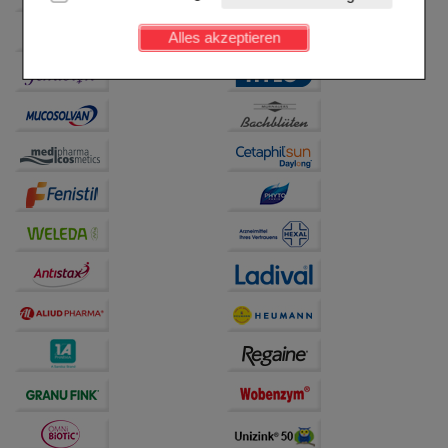
Kundenkonto), weshalb auf diese nicht verzichtet
werden kann.
Alles akzeptieren
Komfort:
Diese Cookies werden genutzt um das
Einkaufserlebnis noch ansprechender zu gestalten,
beispielsweise für die Wiedererkennung des
Besuchers oder unsere Seite an bevorzugte
Verhaltensweisen (z.B. Spracheinstellung)
anzupassen. Komfort-Cookies ermöglichen es uns
auch auf Ihre Bedürfnisse zugeschrittene Inhalte
anzuzeigen und unser Partnerprogramm zu
betreiben.
Statistik & Tracking:
Hierüber lassen sich
Informationen über die Art und Weise der Nutzung
unserer Website sammeln, mit deren Hilfe wir unsere
Website weiter für Sie optimieren können, den Inhalt
auf unserer Website aber auch die Werbung auf
Drittseiten möglichst relevant für Sie zu gestalten.
Bitte beachten Sie, dass Daten hierfür teilweise an
Dritte wie z.B. Google oder soziale Medien
übertragen werden.