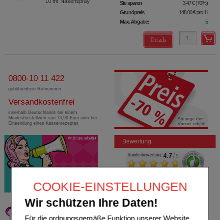
10
ml
Nasenspray
Sie sparen
3,47 €
(
70%
)
Grundpreis
148,00 €
pro 1 l
Max. Abgabe:
5
Details
0800-10 11 422
gebührenfreie Rufnummer
Versandkostenfrei
innerhalb Deutschlands bei einem
Mindestbestellwert von 13,99 Euro oder bei
Einsendung eines Kassenrezeptes
Bewertung
COOKIE-EINSTELLUNGEN
Wir schützen Ihre Daten!
Für die ordnungsgemäße Funktion unserer Website