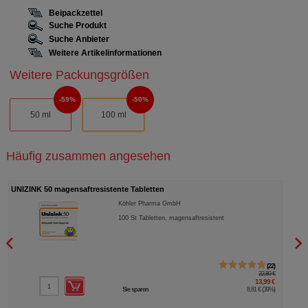
Beipackzettel
Suche Produkt
Suche Anbieter
Weitere Artikelinformationen
Weitere Packungsgrößen
59%
50%
50 ml
100 ml
Häufig zusammen angesehen
UNIZINK 50 magensaftresistente Tabletten
HEPA
Köhler Pharma GmbH
100
St
Tabletten, magensaftresistent
22
22,80 €
13,99 €
Sie sparen
8,81 €
(
39%
)