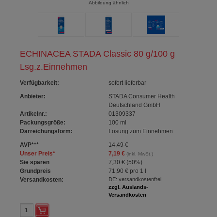
Abbildung ähnlich
ECHINACEA STADA Classic 80 g/100 g
Lsg.z.Einnehmen
Verfügbarkeit
:
sofort lieferbar
Anbieter:
STADA Consumer Health
Deutschland GmbH
Artikelnr.:
01309337
Packungsgröße:
100
ml
Darreichungsform:
Lösung zum Einnehmen
AVP
***
14,49 €
Unser Preis
*
7,19 €
(inkl. MwSt.)
Sie sparen
7,30 €
(
50%
)
Grundpreis
71,90 €
pro 1 l
Versandkosten:
DE: versandkostenfrei
zzgl. Auslands-
Versandkosten