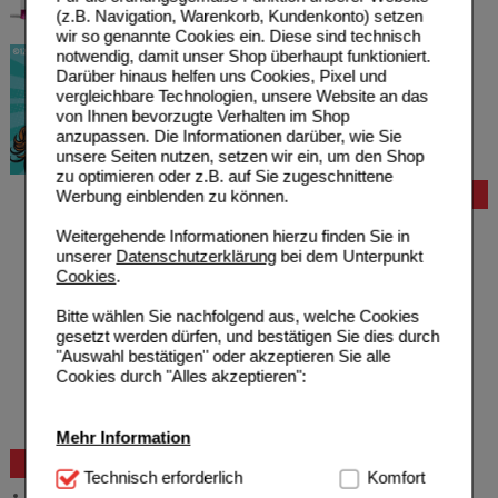
(z.B. Navigation, Warenkorb, Kundenkonto) setzen
wir so genannte Cookies ein. Diese sind technisch
notwendig, damit unser Shop überhaupt funktioniert.
Darüber hinaus helfen uns Cookies, Pixel und
vergleichbare Technologien, unsere Website an das
von Ihnen bevorzugte Verhalten im Shop
anzupassen. Die Informationen darüber, wie Sie
unsere Seiten nutzen, setzen wir ein, um den Shop
zu optimieren oder z.B. auf Sie zugeschnittene
Werbung einblenden zu können.
Bestellung
Hilfe zur Anmeldung
Weitergehende Informationen hierzu finden Sie in
Hilfe zum Bestellvorgang
unserer
Datenschutzerklärung
bei dem Unterpunkt
Zahlungsmöglichkeiten
Cookies
.
Rezepte einlösen
Freiumschläge anfordern
Bitte wählen Sie nachfolgend aus, welche Cookies
Freiumschläge downloaden
gesetzt werden dürfen, und bestätigen Sie dies durch
Auslandsbestellung
"Auswahl bestätigen" oder akzeptieren Sie alle
Reklamation
Cookies durch "Alles akzeptieren":
Widerrufsformular
Problembehebung
Bestellschein
Mehr Information
Beratung und Service
Technisch Notwendig:
Technisch erforderlich
Hierbei handelt es sich um
Komfort
Allgemeine Information
Cookies, die für die Grundfunktionen unserer