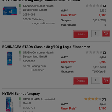
ASS STADA 100 mg magensaftresistente Tabletten
STADA Consumer Health
0
Deutschland GmbH
AVP
***
5,59 €
10544066
Unser Preis
*
1,68 €
100
St
Tabletten,
Sie sparen
3,91 €
(
70%
)
magensaftresistent
Max. Abgabe:
5
Details
ECHINACEA STADA Classic 80 g/100 g Lsg.z.Einnehmen
STADA Consumer Health
0
Deutschland GmbH
AVP
***
8,78 €
01309320
Unser Preis
*
3,59 €
50
ml
Lösung zum
Sie sparen
5,19 €
(
59%
)
Einnehmen
Grundpreis
71,80 €
pro 1 l
Details
HYSAN Schnupfenspray
URSAPHARM Arzneimittel
10
GmbH
AVP
***
4,95 €
06587271
Unser Preis
*
1,48 €