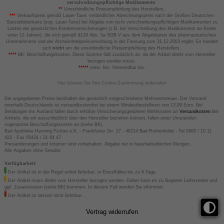
verschreibungspflichtige Medikamente.
**
Unverbindliche Preisempfehlung des Herstellers.
***
Verkaufspreis gemäß Lauer-Taxe; verbindlicher Abrechnungspreis nach der Großen Deutschen
Spezialitätentaxe (sog. Lauer-Taxe) bei Abgabe von nicht verschreibungspflichtigen Medikamenten zu
Lasten der gesetzlichen Krankenversicherungen (z.B. bei Verschreibung des Medikaments an Kinder
unter 12 Jahren), die sich gemäß §129 Abs. 5a SGB V aus dem Abgabepreis des pharmazeutischen
Unternehmens und der Arzneimittelpreisverordnung in der Fassung zum 31.12.2003 ergibt. Es handelt
sich
nicht
um die unverbindliche Preisempfehlung des Herstellers.
****
BK: Beschaffungskosten. Diese Summe fällt zusätzlich an, da der Artikel direkt vom Hersteller
bezogen werden muss.
*****
verw. bis: Verwendbar bis.
Hier können Sie Ihre Cookie-Zustimmung widerrufen
Die angegebenen Preise beinhalten die gesetzlich vorgeschriebene Mehrwertsteuer. Der Versand
innerhalb Deutschlands ist versandkostenfrei bei einem Mindestbestellwert von 13,99 Euro. Bei
Sendungen ins Ausland fallen durch erhöhte Versicherungsgebühren Mehrkosten an
Versandkosten
Bei
Artikeln, die wir ausschließlich über den Hersteller beziehen können, fallen unter Umständen
sogenannte Beschaffungskosten an (siehe BK).
Bad Apotheke Henning Fichter e.K. - Frankfurter Str. 27 - 49214 Bad Rothenfelde - Tel 0800 / 10 11
422 - Fax 05424 / 21 64 47
Preisänderungen und Irrtümer sind vorbehalten. Abgabe nur in haushaltsüblichen Mengen.
Alle Angaben ohne Gewähr.
Verfügbarkeit:
Der Artikel ist in der Regel sofort lieferbar, in Einzelfällen bis zu 6 Tage.
Der Artikel muss direkt vom Hersteller bezogen werden. Daher kann es zu längeren Lieferzeiten und
ggf. Zusatzkosten (siehe BK) kommen. In diesem Fall werden Sie informiert.
Der Artikel ist derzeit nicht lieferbar.
Vertrag widerrufen