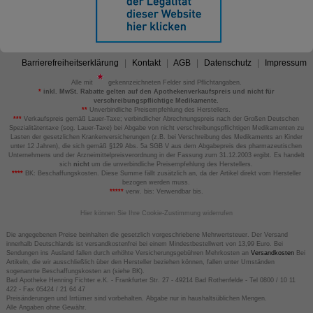
Barrierefreiheitserklärung
Kontakt
AGB
Datenschutz
Impressum
Alle mit
gekennzeichneten Felder sind Pflichtangaben.
*
inkl. MwSt. Rabatte gelten auf den Apothekenverkaufspreis und nicht für
verschreibungspflichtige Medikamente.
**
Unverbindliche Preisempfehlung des Herstellers.
***
Verkaufspreis gemäß Lauer-Taxe; verbindlicher Abrechnungspreis nach der Großen Deutschen
Spezialitätentaxe (sog. Lauer-Taxe) bei Abgabe von nicht verschreibungspflichtigen Medikamenten zu
Lasten der gesetzlichen Krankenversicherungen (z.B. bei Verschreibung des Medikaments an Kinder
unter 12 Jahren), die sich gemäß §129 Abs. 5a SGB V aus dem Abgabepreis des pharmazeutischen
Unternehmens und der Arzneimittelpreisverordnung in der Fassung zum 31.12.2003 ergibt. Es handelt
sich
nicht
um die unverbindliche Preisempfehlung des Herstellers.
****
BK: Beschaffungskosten. Diese Summe fällt zusätzlich an, da der Artikel direkt vom Hersteller
bezogen werden muss.
*****
verw. bis: Verwendbar bis.
Hier können Sie Ihre Cookie-Zustimmung widerrufen
Die angegebenen Preise beinhalten die gesetzlich vorgeschriebene Mehrwertsteuer. Der Versand
innerhalb Deutschlands ist versandkostenfrei bei einem Mindestbestellwert von 13,99 Euro. Bei
Sendungen ins Ausland fallen durch erhöhte Versicherungsgebühren Mehrkosten an
Versandkosten
Bei
Artikeln, die wir ausschließlich über den Hersteller beziehen können, fallen unter Umständen
sogenannte Beschaffungskosten an (siehe BK).
Bad Apotheke Henning Fichter e.K. - Frankfurter Str. 27 - 49214 Bad Rothenfelde - Tel 0800 / 10 11
422 - Fax 05424 / 21 64 47
Preisänderungen und Irrtümer sind vorbehalten. Abgabe nur in haushaltsüblichen Mengen.
Alle Angaben ohne Gewähr.