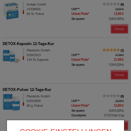
Avitale GmbH
0
14338665
UVP
**
19,90 €
Unser Preis
*
13,95 €
60
St
Pulver
Sie sparen
5,95 €
(
30%
)
Details
DETOX-Kapseln 12-Tage-Kur
PlantaVis GmbH
1
01842913
UVP
**
34,99 €
Unser Preis
*
27,99 €
144
St
Kapseln
Sie sparen
7,00 €
(
20%
)
Details
DETOX-Pulver 12-Tage-Kur
PlantaVis GmbH
0
01842899
UVP
**
19,99 €
Unser Preis
*
15,99 €
90
g
Pulver
Sie sparen
4,00 €
(
20%
)
Grundpreis
177,67 €
pro 1 kg
Details