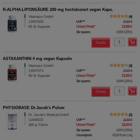
R-ALPHA-LIPONSÄURE 200 mg hochdosiert vegan Kaps.
Vitamaze GmbH
4
13947505
UVP
**
24,97 €
Unser Preis
*
19,98 €
60
St
Kapseln
Sie sparen
4,99 €
(
20%
)
Details
ASTAXANTHIN 4 mg vegan Kapseln
Vitamaze GmbH
2
13947474
UVP
**
24,97 €
Unser Preis
*
19,98 €
90
St
Kapseln
Sie sparen
4,99 €
(
20%
)
Details
PHYSIOBASE Dr.Jacob's Pulver
Dr. Jacob's Medical GmbH
2
11648023
UVP
**
22,50 €
Unser Preis
*
18,00 €
300
g
Pulver
Sie sparen
4,50 €
(
20%
)
Grundpreis
60,00 €
pro 1 kg