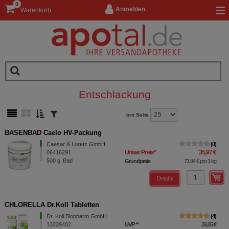
0
Anmelden
Warenkorb
Entschlackung
pro Seite
BASENBAD Caelo HV-Packung
Caesar & Loretz GmbH
0
Unser Preis
*
35,97 €
06416291
500
g
Bad
Grundpreis
71,94 €
pro 1 kg
Details
CHLORELLA Dr.Koll Tabletten
Dr. Koll Biopharm GmbH
4
13229402
UVP
**
29,85 €