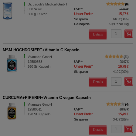
Dr. Jacob's Medical GmbH
6
03074878
UVP
**
21,90 €
Unser Preis
*
15,27 €
300
g
Pulver
Sie sparen
6,63 €
(
30%
)
Grundpreis
50,90 €
pro 1 kg
Details
MSM HOCHDOSIERT+Vitamin C Kapseln
Vitamaze GmbH
21
12580563
UVP
**
20,97 €
Unser Preis
*
16,78 €
360
St
Kapseln
Sie sparen
4,19 €
(
20%
)
Details
CURCUMA+PIPERIN+Vitamin C vegan Kapseln
Vitamaze GmbH
4
12580511
UVP
**
18,97 €
Unser Preis
*
15,49 €
120
St
Kapseln
Sie sparen
3,48 €
(
18%
)
Details