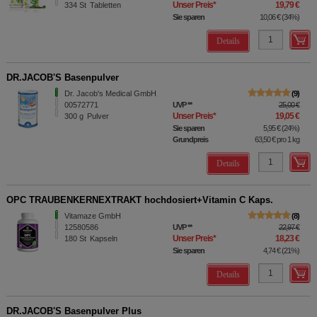
Unser Preis
*
19,79 €
334
St
Tabletten
Sie sparen
10,06 €
(
34%
)
Details
DR.JACOB'S Basenpulver
Dr. Jacob's Medical GmbH
9
00572771
UVP
**
25,00 €
Unser Preis
*
19,05 €
300
g
Pulver
Sie sparen
5,95 €
(
24%
)
Grundpreis
63,50 €
pro 1 kg
Details
OPC TRAUBENKERNEXTRAKT hochdosiert+Vitamin C Kaps.
Vitamaze GmbH
8
12580586
UVP
**
22,97 €
Unser Preis
*
18,23 €
180
St
Kapseln
Sie sparen
4,74 €
(
21%
)
Details
DR.JACOB'S Basenpulver Plus