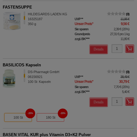
FASTENSUPPE
HILDEGARDS LADEN KG
0
16325187
UVP
**
11,95 €
Unser Preis
*
9,56 €
350
g
Sie sparen
2,39 €
(
20%
)
Grundpreis
27,31 €
pro 1 kg
zzgl. BK
****
11,80 €
Details
BASILICOS Kapseln
DS-Pharmagit GmbH
0
06156921
UVP
**
38,49 €
Unser Preis
*
30,79 €
100
St
Kapseln
Sie sparen
7,70 €
(
20%
)
zzgl. BK
****
5,40 €
Details
20%
20%
100 St
180 St
BASEN VITAL KUR plus Vitamin D3+K2 Pulver