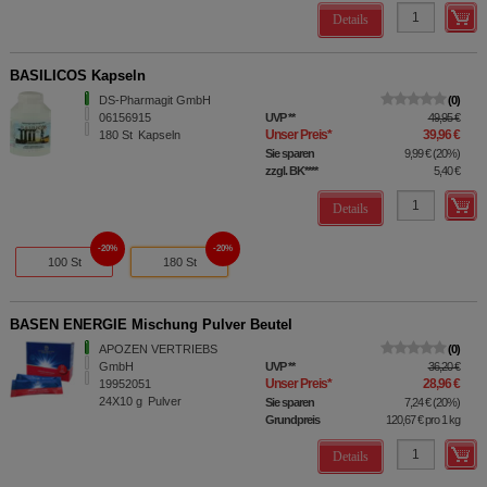
Details
BASILICOS Kapseln
DS-Pharmagit GmbH
0
06156915
UVP
**
49,95 €
Unser Preis
*
39,96 €
180
St
Kapseln
Sie sparen
9,99 €
(
20%
)
zzgl. BK
****
5,40 €
Details
20%
20%
100 St
180 St
BASEN ENERGIE Mischung Pulver Beutel
APOZEN VERTRIEBS
0
GmbH
UVP
**
36,20 €
Unser Preis
*
28,96 €
19952051
24X10
g
Pulver
Sie sparen
7,24 €
(
20%
)
Grundpreis
120,67 €
pro 1 kg
Details