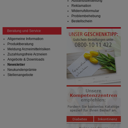
Auslandsbestellung
Dritte wie z.B. Google oder soziale Medien
Reklamation
übertragen werden.
Widerrufsformular
Problembehebung
Bestellschein
Beratung und Service
Allgemeine Information
Produktberatung
Meldung Arzneimittelrisiken
Zuzahlungsfreie Arzneien
Angebote & Downloads
Newsletter
Neukundenprämie
Stellenangebote