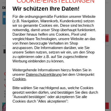
COOKIE-EINSTELLUNGEN
Wir schützen Ihre Daten!
DETOX-Pulver 24-Tage-Kur
PlantaVis GmbH
1
Für die ordnungsgemäße Funktion unserer Website
01842882
UVP
**
27,99 €
(z.B. Navigation, Warenkorb, Kundenkonto) setzen
Unser Preis
*
22,39 €
180
g
Pulver
wir so genannte Cookies ein. Diese sind technisch
Sie sparen
5,60 €
(
20%
)
notwendig, damit unser Shop überhaupt funktioniert.
Grundpreis
124,39 €
pro 1 kg
Darüber hinaus helfen uns Cookies, Pixel und
Details
vergleichbare Technologien, unsere Website an das
von Ihnen bevorzugte Verhalten im Shop
anzupassen. Die Informationen darüber, wie Sie
unsere Seiten nutzen, setzen wir ein, um den Shop
pro Seite
zu optimieren oder z.B. auf Sie zugeschnittene
Werbung einblenden zu können.
Weitergehende Informationen hierzu finden Sie in
0800-10 11 422
unserer
Datenschutzerklärung
bei dem Unterpunkt
Cookies
.
gebührenfreie Rufnummer
Versandkostenfrei
Bitte wählen Sie nachfolgend aus, welche Cookies
innerhalb Deutschlands bei einem
gesetzt werden dürfen, und bestätigen Sie dies durch
Mindestbestellwert von 13,99 Euro oder bei
"Auswahl bestätigen" oder akzeptieren Sie alle
Einsendung eines Kassenrezeptes
Cookies durch "Alles akzeptieren":
Bewertung