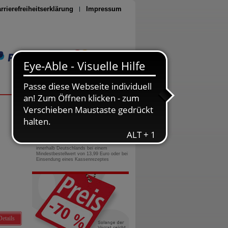
rrierefreiheitserklärung
Impressum
Seite drucken
0800-10 11 422
gebührenfreie Rufnummer
Versandkostenfrei
innerhalb Deutschlands bei einem
Mindestbestellwert von 13,99 Euro oder bei
Einsendung eines Kassenrezeptes
Details