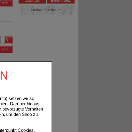
Details
Details
EN
to) setzen wir so
niert. Darüber hinaus
Details
n bevorzugte Verhalten
ein, um den Shop zu
terpunkt
Cookies
.