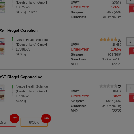
(Deutschland) GmbH
UVP
**
23,54 €
Unser Preis
*
17,65 €
15875572
8X55
g
Pulver
Sie sparen
5,89 €
(
25%
)
Grundpreis
40,11 €
pro 1 kg
ST Riegel Cerealien
Nestle Health Science
1
(Deutschland) GmbH
UVP
**
18,45 €
Unser Preis
*
13,65 €
15386583
6X65
g
Sie sparen
4,80 €
(
26%
)
Grundpreis
35,00 €
pro 1 kg
MHD:
12/2026
ST Riegel Cappuccino
Nestle Health Science
0
(Deutschland) GmbH
UVP
**
18,45 €
Unser Preis
*
13,62 €
15996525
6X65
g
Sie sparen
4,83 €
(
26%
)
Grundpreis
34,92 €
pro 1 kg
MHD:
02/2027
20%
26%
65 g
6X65 g