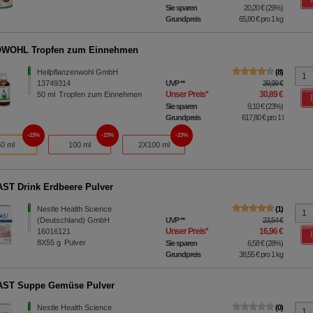
Sie sparen
20,20 €
(
29%
)
Grundpreis
65,80 €
pro 1 kg
WOHL Tropfen zum Einnehmen
Heilpflanzenwohl GmbH
8
13749314
UVP
**
39,99 €
Unser Preis
*
30,89 €
50
ml
Tropfen zum Einnehmen
Sie sparen
9,10 €
(
23%
)
Grundpreis
617,80 €
pro 1 l
23%
23%
23%
50 ml
100 ml
2X100 ml
ST Drink Erdbeere Pulver
Nestle Health Science
1
(Deutschland) GmbH
UVP
**
23,54 €
Unser Preis
*
16,96 €
16016121
8X55
g
Pulver
Sie sparen
6,58 €
(
28%
)
Grundpreis
38,55 €
pro 1 kg
AST Suppe Gemüse Pulver
Nestle Health Science
0