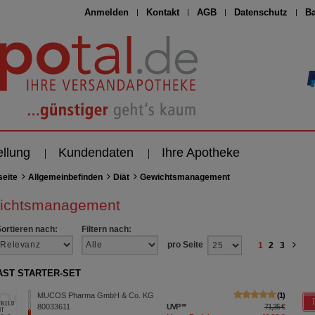
Anmelden
Kontakt
AGB
Datenschutz
Ba
ellung
Kundendaten
Ihre Apotheke
seite
Allgemeinbefinden
Diät
Gewichtsmanagement
ichtsmanagement
Sortieren nach:
Filtern nach:
pro Seite
1
2
3
AST STARTER-SET
MUCOS Pharma GmbH & Co. KG
1
80033611
UVP
**
71,35 €