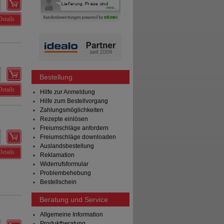
Details
Bestellung
Details
Hilfe zur Anmeldung
Hilfe zum Bestellvorgang
Zahlungsmöglichkeiten
Rezepte einlösen
Freiumschläge anfordern
Freiumschläge downloaden
Auslandsbestellung
Details
Reklamation
Widerrufsformular
Problembehebung
Bestellschein
Beratung und Service
Allgemeine Information
Produktberatung