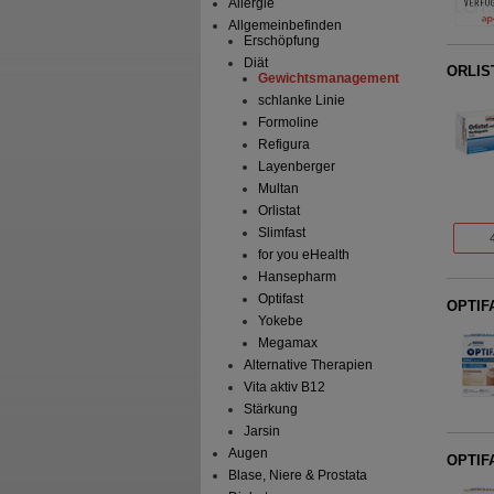
Allergie
Allgemeinbefinden
Erschöpfung
Diät
ORLIST
Gewichtsmanagement
schlanke Linie
Formoline
Refigura
Layenberger
Multan
Orlistat
Slimfast
for you eHealth
Hansepharm
Optifast
OPTIFA
Yokebe
Megamax
Alternative Therapien
Vita aktiv B12
Stärkung
Jarsin
Augen
OPTIFA
Blase, Niere & Prostata