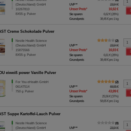
(Deutschland) GmbH
UVP
**
23,54 €
Unser Preis
*
16,92 €
10267810
8X55
g
Pulver
Sie sparen
6,62 €
(
28%
)
Grundpreis
38,45 €
pro 1 kg
ST Creme Schokolade Pulver
Nestle Health Science
2
(Deutschland) GmbH
UVP
**
23,54 €
Unser Preis
*
16,93 €
15875566
8X55
g
Pulver
Sie sparen
6,61 €
(
28%
)
Grundpreis
38,48 €
pro 1 kg
U eiweiß power Vanille Pulver
For You eHealth GmbH
2
06147514
UVP
**
69,55 €
Unser Preis
*
43,99 €
750
g
Pulver
Sie sparen
25,56 €
(
37%
)
Grundpreis
58,65 €
pro 1 kg
ST Suppe Kartoffel-Lauch Pulver
Nestle Health Science
0
(Deutschland) GmbH
UVP
**
23,54 €