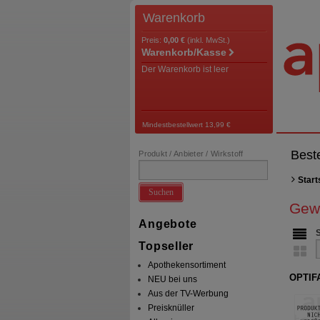
Warenkorb
Preis:
0,00 €
(inkl. MwSt.)
Warenkorb/Kasse
Der Warenkorb ist leer
Mindestbestellwert 13,99 €
Best
Produkt / Anbieter / Wirkstoff
Start
Suchen
Gew
Angebote
Topseller
Apothekensortiment
OPTIF
NEU bei uns
Aus der TV-Werbung
Preisknüller