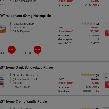
Unser Preis
*
49,99 €
1
St
Kombipackung
Sie sparen
21,36 €
(
30%
)
AT-ratiopharm 60 mg Hartkapseln
ratiopharm GmbH
0
08845406
UVP
**
62,67 €
Unser Preis
*
34,69 €
84
St
Kapseln
Sie sparen
27,98 €
(
45%
)
Max. Abgabe:
3
verw. bis*****:
04/2027
30%
45%
42 St
84 St
ST home Drink Schokolade Pulver
Nestle Health Science
2
(Deutschland) GmbH
UVP
**
23,54 €
Unser Preis
*
16,88 €
10267804
8X55
g
Pulver
Sie sparen
6,66 €
(
28%
)
Grundpreis
38,36 €
pro 1 kg
ST home Creme Vanille Pulver