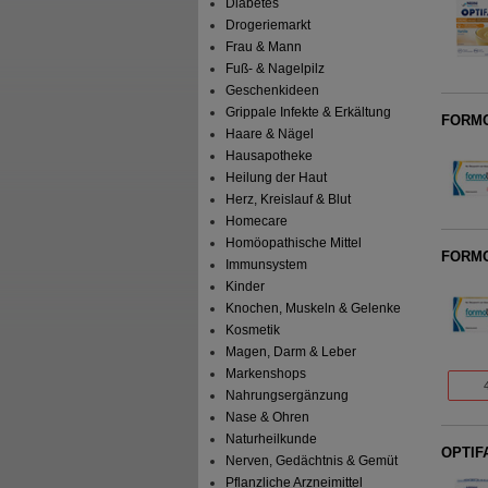
Diabetes
Drogeriemarkt
Frau & Mann
Fuß- & Nagelpilz
Geschenkideen
Grippale Infekte & Erkältung
FORMOL
Haare & Nägel
Hausapotheke
Heilung der Haut
Herz, Kreislauf & Blut
Homecare
Homöopathische Mittel
FORMOL
Immunsystem
Kinder
Knochen, Muskeln & Gelenke
Kosmetik
Magen, Darm & Leber
Markenshops
Nahrungsergänzung
Nase & Ohren
Naturheilkunde
OPTIFA
Nerven, Gedächtnis & Gemüt
Pflanzliche Arzneimittel