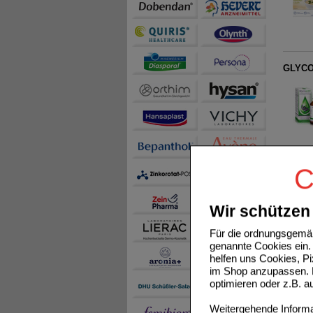
GLYCO
C
ORLIS
Wir schützen 
Für die ordnungsgemäß
genannte Cookies ein. 
helfen uns Cookies, P
im Shop anzupassen. D
optimieren oder z.B. 
Weitergehende Informat