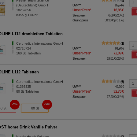
Nestle Health Science
5
(Deutschland) GmbH
UVP
**
23,54 €
Unser Preis
*
16,85 €
10267856
8X55
g
Pulver
Sie sparen
6,69 €
(
28%
)
Grundpreis
38,30 €
pro 1 kg
INE L112 dranbleiben Tabletten
Certmedica International GmbH
1
02718724
UVP
**
91,90 €
Unser Preis
*
72,09 €
160
St
Tabletten
Sie sparen
19,81 €
(
22%
)
INE L112 Tabletten
Certmedica International GmbH
6
01366335
UVP
**
49,90 €
Unser Preis
*
32,70 €
80
St
Tabletten
Sie sparen
17,20 €
(
34%
)
33%
34%
48 St
80 St
ST home Drink Vanille Pulver
Nestle Health Science
0