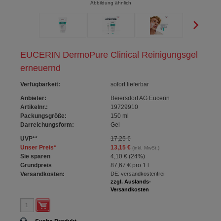
Abbildung ähnlich
EUCERIN DermoPure Clinical Reinigungsgel
erneuernd
Verfügbarkeit
:
sofort lieferbar
Anbieter:
Beiersdorf AG Eucerin
Artikelnr.:
19729910
Packungsgröße:
150
ml
Darreichungsform:
Gel
UVP
**
17,25 €
Unser Preis
*
13,15 €
(inkl. MwSt.)
Sie sparen
4,10 €
(
24%
)
Grundpreis
87,67 €
pro 1 l
Versandkosten:
DE: versandkostenfrei
zzgl. Auslands-
Versandkosten