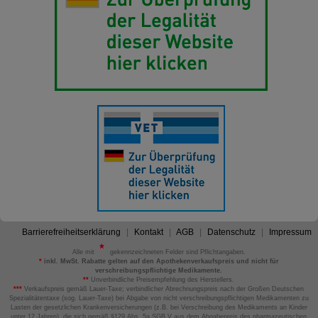
Barrierefreiheitserklärung
Kontakt
AGB
Datenschutz
Impressum
Alle mit
gekennzeichneten Felder sind Pflichtangaben.
*
inkl. MwSt. Rabatte gelten auf den Apothekenverkaufspreis und nicht für
verschreibungspflichtige Medikamente.
**
Unverbindliche Preisempfehlung des Herstellers.
***
Verkaufspreis gemäß Lauer-Taxe; verbindlicher Abrechnungspreis nach der Großen Deutschen
Spezialitätentaxe (sog. Lauer-Taxe) bei Abgabe von nicht verschreibungspflichtigen Medikamenten zu
Lasten der gesetzlichen Krankenversicherungen (z.B. bei Verschreibung des Medikaments an Kinder
unter 12 Jahren), die sich gemäß §129 Abs. 5a SGB V aus dem Abgabepreis des pharmazeutischen