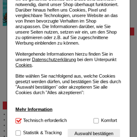
notwendig, damit unser Shop überhaupt funktioniert.
Darüber hinaus helfen uns Cookies, Pixel und
vergleichbare Technologien, unsere Website an das
von Ihnen bevorzugte Verhalten im Shop
anzupassen. Die Informationen darüber, wie Sie
Bestellung
unsere Seiten nutzen, setzen wir ein, um den Shop
zu optimieren oder z.B. auf Sie zugeschnittene
Hilfe zur Anmeldung
Werbung einblenden zu können.
Hilfe zum Bestellvorgang
Zahlungsmöglichkeiten
Weitergehende Informationen hierzu finden Sie in
Rezepte einlösen
unserer
Datenschutzerklärung
bei dem Unterpunkt
Freiumschläge anfordern
Cookies
.
Freiumschläge downloaden
Auslandsbestellung
Bitte wählen Sie nachfolgend aus, welche Cookies
Reklamation
gesetzt werden dürfen, und bestätigen Sie dies durch
Widerrufsformular
"Auswahl bestätigen" oder akzeptieren Sie alle
Problembehebung
Cookies durch "Alles akzeptieren":
Bestellschein
Beratung und Service
Mehr Information
Allgemeine Information
Produktberatung
Technisch Notwendig:
Technisch erforderlich
Hierbei handelt es sich um
Komfort
Meldung Arzneimittelrisiken
Cookies, die für die Grundfunktionen unserer
Zuzahlungsfreie Arzneien
Website notwendig sind (z.B. Navigation, Warenkorb,
Statistik & Tracking
Auswahl bestätigen
Angebote & Downloads
Kundenkonto), weshalb auf diese nicht verzichtet