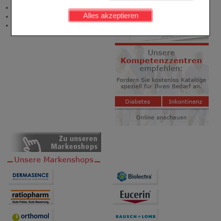
Newsletter
werden kann.
Alles akzeptieren
Neukundenprämie
Stellenangebote
Komfort:
Diese Cookies werden genutzt um das
Einkaufserlebnis noch ansprechender zu gestalten,
beispielsweise für die Wiedererkennung des
Besuchers oder unsere Seite an bevorzugte
Verhaltensweisen (z.B. Spracheinstellung)
anzupassen. Komfort-Cookies ermöglichen es uns
auch auf Ihre Bedürfnisse zugeschrittene Inhalte
anzuzeigen und unser Partnerprogramm zu
betreiben.
Statistik & Tracking:
Hierüber lassen sich
Informationen über die Art und Weise der Nutzung
unserer Website sammeln, mit deren Hilfe wir unsere
Website weiter für Sie optimieren können, den Inhalt
auf unserer Website aber auch die Werbung auf
Drittseiten möglichst relevant für Sie zu gestalten.
Bitte beachten Sie, dass Daten hierfür teilweise an
Dritte wie z.B. Google oder soziale Medien
übertragen werden.