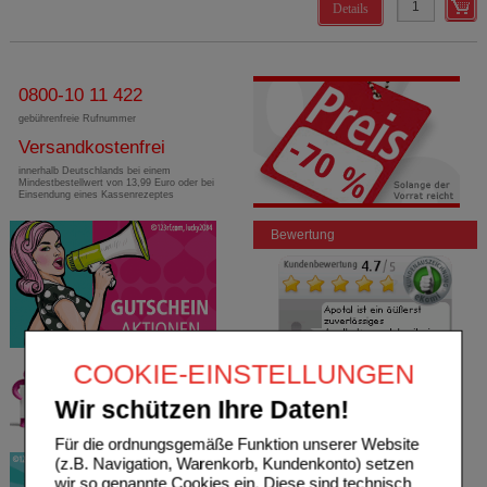
Details
0800-10 11 422
gebührenfreie Rufnummer
Versandkostenfrei
innerhalb Deutschlands bei einem
Mindestbestellwert von 13,99 Euro oder bei
Einsendung eines Kassenrezeptes
Bewertung
COOKIE-EINSTELLUNGEN
Wir schützen Ihre Daten!
Für die ordnungsgemäße Funktion unserer Website
(z.B. Navigation, Warenkorb, Kundenkonto) setzen
wir so genannte Cookies ein. Diese sind technisch