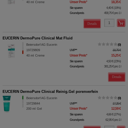
Unser Preis
*
18,35 €
40
ml
Creme
Sie sparen
4,40 €
(
19%
)
Grundpreis
458,75 €
pro 1 l
Details
EUCERIN DermoPure Clinical Mat Fluid
Beiersdorf AG Eucerin
0
19729809
UVP
**
19,75 €
Unser Preis
*
15,25 €
40
ml
Creme
Sie sparen
4,50 €
(
23%
)
Grundpreis
381,25 €
pro 1 l
Details
EUCERIN DermoPure Clinical Reinig.Gel porenverfein
Beiersdorf AG Eucerin
0
19729844
UVP
**
17,25 €
Unser Preis
*
12,59 €
200
ml
Gel
Sie sparen
4,66 €
(
27%
)
Grundpreis
62,95 €
pro 1 l