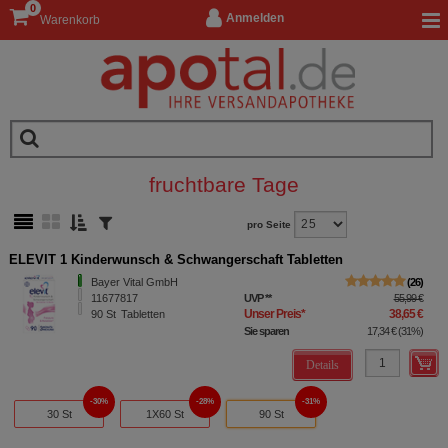
0
Anmelden
Warenkorb
fruchtbare Tage
pro Seite
ELEVIT 1 Kinderwunsch & Schwangerschaft Tabletten
Bayer Vital GmbH
26
11677817
UVP
**
55,99 €
Unser Preis
*
38,65 €
90
St
Tabletten
Sie sparen
17,34 €
(
31%
)
Details
30%
28%
31%
30 St
1X60 St
90 St