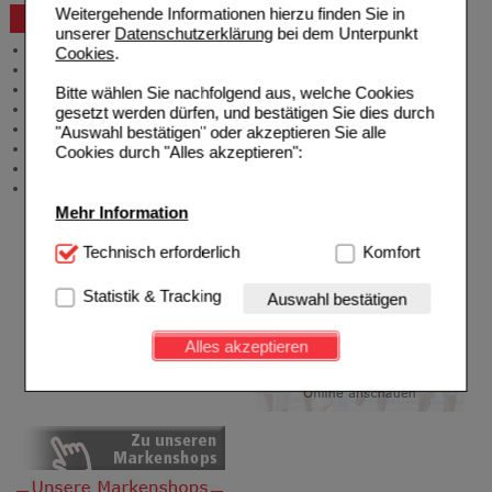
Weitergehende Informationen hierzu finden Sie in
Beratung und Service
unserer
Datenschutzerklärung
bei dem Unterpunkt
Allgemeine Information
Cookies
.
Produktberatung
Meldung Arzneimittelrisiken
Bitte wählen Sie nachfolgend aus, welche Cookies
Zuzahlungsfreie Arzneien
gesetzt werden dürfen, und bestätigen Sie dies durch
Angebote & Downloads
"Auswahl bestätigen" oder akzeptieren Sie alle
Newsletter
Cookies durch "Alles akzeptieren":
Neukundenprämie
Stellenangebote
Mehr Information
Technisch Notwendig:
Technisch erforderlich
Hierbei handelt es sich um
Komfort
Cookies, die für die Grundfunktionen unserer
Website notwendig sind (z.B. Navigation, Warenkorb,
Statistik & Tracking
Auswahl bestätigen
Kundenkonto), weshalb auf diese nicht verzichtet
werden kann.
Alles akzeptieren
Komfort:
Diese Cookies werden genutzt um das
Einkaufserlebnis noch ansprechender zu gestalten,
beispielsweise für die Wiedererkennung des
Besuchers oder unsere Seite an bevorzugte
Verhaltensweisen (z.B. Spracheinstellung)
anzupassen. Komfort-Cookies ermöglichen es uns
auch auf Ihre Bedürfnisse zugeschrittene Inhalte