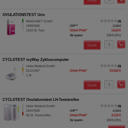
Details
OVULATIONSTEST Urin
MedGoNET GmbH
0
19993305
UVP
**
17,80 €
Unser Preis
*
14,24 €
1X10
St
Test
Sie sparen
3,56 €
(
20%
)
Details
CYCLOTEST myWay Zykluscomputer
Uebe Medical GmbH
0
Unser Preis
*
514,62 €
01221967
1
St
Details
CYCLOTEST Ovulationstest LH-Teststreifen
Uebe Medical GmbH
0
18447836
UVP
**
17,90 €
Unser Preis
*
14,32 €
50
St
Teststreifen
Sie sparen
3,58 €
(
20%
)