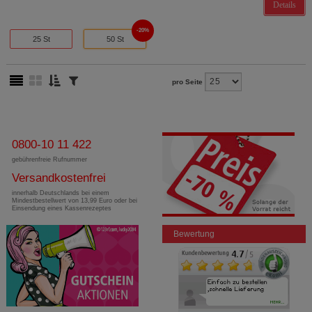
Details
20%
25 St
50 St
pro Seite
0800-10 11 422
gebührenfreie Rufnummer
Versandkostenfrei
innerhalb Deutschlands bei einem
Mindestbestellwert von 13,99 Euro oder bei
Einsendung eines Kassenrezeptes
Bewertung