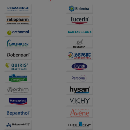
anzuzeigen und unser Partnerprogramm zu
betreiben.
Statistik & Tracking:
Hierüber lassen sich
Informationen über die Art und Weise der Nutzung
unserer Website sammeln, mit deren Hilfe wir unsere
Website weiter für Sie optimieren können, den Inhalt
auf unserer Website aber auch die Werbung auf
Drittseiten möglichst relevant für Sie zu gestalten.
Bitte beachten Sie, dass Daten hierfür teilweise an
Dritte wie z.B. Google oder soziale Medien
übertragen werden.