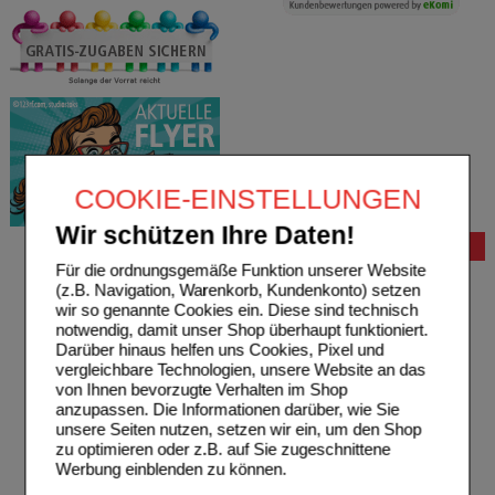
COOKIE-EINSTELLUNGEN
Wir schützen Ihre Daten!
Bestellung
Für die ordnungsgemäße Funktion unserer Website
Hilfe zur Anmeldung
(z.B. Navigation, Warenkorb, Kundenkonto) setzen
Hilfe zum Bestellvorgang
wir so genannte Cookies ein. Diese sind technisch
Zahlungsmöglichkeiten
notwendig, damit unser Shop überhaupt funktioniert.
Rezepte einlösen
Darüber hinaus helfen uns Cookies, Pixel und
Freiumschläge anfordern
vergleichbare Technologien, unsere Website an das
Freiumschläge downloaden
von Ihnen bevorzugte Verhalten im Shop
Auslandsbestellung
anzupassen. Die Informationen darüber, wie Sie
Reklamation
unsere Seiten nutzen, setzen wir ein, um den Shop
Widerrufsformular
zu optimieren oder z.B. auf Sie zugeschnittene
Problembehebung
Werbung einblenden zu können.
Bestellschein