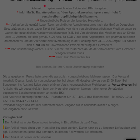
Alle mit
gekennzeichneten Felder sind Pflichtangaben.
*
inkl. MwSt. Rabatte gelten auf den Apothekenverkaufspreis und nicht für
verschreibungspflichtige Medikamente.
**
Unverbindliche Preisempfehlung des Herstellers.
***
Verkaufspreis gemäß Lauer-Taxe; verbindlicher Abrechnungspreis nach der Großen Deutschen
Spezialitätentaxe (sog. Lauer-Taxe) bei Abgabe von nicht verschreibungspflichtigen Medikamenten zu
Lasten der gesetzlichen Krankenversicherungen (z.B. bei Verschreibung des Medikaments an Kinder
unter 12 Jahren), die sich gemäß §129 Abs. 5a SGB V aus dem Abgabepreis des pharmazeutischen
Unternehmens und der Arzneimittelpreisverordnung in der Fassung zum 31.12.2003 ergibt. Es handelt
sich
nicht
um die unverbindliche Preisempfehlung des Herstellers.
****
BK: Beschaffungskosten. Diese Summe fällt zusätzlich an, da der Artikel direkt vom Hersteller
bezogen werden muss.
*****
verw. bis: Verwendbar bis.
Hier können Sie Ihre Cookie-Zustimmung widerrufen
Die angegebenen Preise beinhalten die gesetzlich vorgeschriebene Mehrwertsteuer. Der Versand
innerhalb Deutschlands ist versandkostenfrei bei einem Mindestbestellwert von 13,99 Euro. Bei
Sendungen ins Ausland fallen durch erhöhte Versicherungsgebühren Mehrkosten an
Versandkosten
Bei
Artikeln, die wir ausschließlich über den Hersteller beziehen können, fallen unter Umständen
sogenannte Beschaffungskosten an (siehe BK).
Bad Apotheke Henning Fichter e.K. - Frankfurter Str. 27 - 49214 Bad Rothenfelde - Tel 0800 / 10 11
422 - Fax 05424 / 21 64 47
Preisänderungen und Irrtümer sind vorbehalten. Abgabe nur in haushaltsüblichen Mengen.
Alle Angaben ohne Gewähr.
Verfügbarkeit:
Der Artikel ist in der Regel sofort lieferbar, in Einzelfällen bis zu 6 Tage.
Der Artikel muss direkt vom Hersteller bezogen werden. Daher kann es zu längeren Lieferzeiten und
ggf. Zusatzkosten (siehe BK) kommen. In diesem Fall werden Sie informiert.
Der Artikel ist derzeit nicht lieferbar.