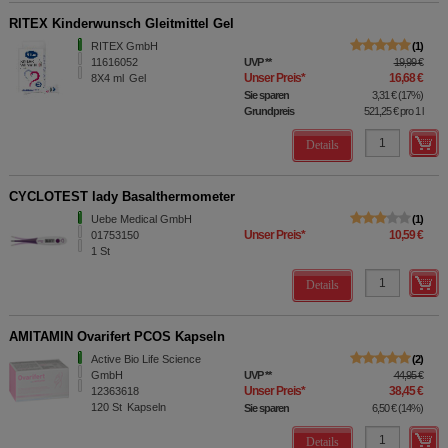
RITEX Kinderwunsch Gleitmittel Gel
RITEX GmbH
1
11616052
UVP
**
19,99 €
Unser Preis
*
16,68 €
8X4
ml
Gel
Sie sparen
3,31 €
(
17%
)
Grundpreis
521,25 €
pro 1 l
Details
CYCLOTEST lady Basalthermometer
Uebe Medical GmbH
1
Unser Preis
*
10,59 €
01753150
1
St
Details
AMITAMIN Ovarifert PCOS Kapseln
Active Bio Life Science
2
GmbH
UVP
**
44,95 €
Unser Preis
*
38,45 €
12363618
120
St
Kapseln
Sie sparen
6,50 €
(
14%
)
Details