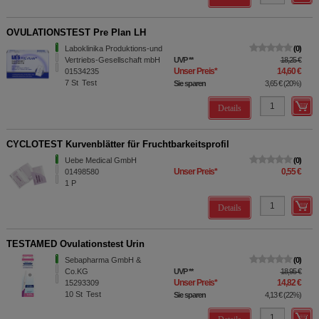
OVULATIONSTEST Pre Plan LH
Laboklinika Produktions-und
0
Vertriebs-Gesellschaft mbH
UVP
**
18,25 €
Unser Preis
*
14,60 €
01534235
7
St
Test
Sie sparen
3,65 €
(
20%
)
Details
CYCLOTEST Kurvenblätter für Fruchtbarkeitsprofil
Uebe Medical GmbH
0
Unser Preis
*
0,55 €
01498580
1
P
Details
TESTAMED Ovulationstest Urin
Sebapharma GmbH &
0
Co.KG
UVP
**
18,95 €
Unser Preis
*
14,82 €
15293309
10
St
Test
Sie sparen
4,13 €
(
22%
)