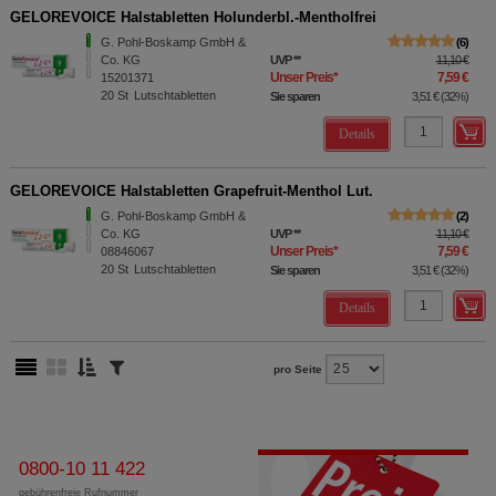
GELOREVOICE Halstabletten Holunderbl.-Mentholfrei
G. Pohl-Boskamp GmbH &
6
Co. KG
UVP
**
11,10 €
Unser Preis
*
7,59 €
15201371
20
St
Lutschtabletten
Sie sparen
3,51 €
(
32%
)
Details
GELOREVOICE Halstabletten Grapefruit-Menthol Lut.
G. Pohl-Boskamp GmbH &
2
Co. KG
UVP
**
11,10 €
Unser Preis
*
7,59 €
08846067
20
St
Lutschtabletten
Sie sparen
3,51 €
(
32%
)
Details
pro Seite
0800-10 11 422
gebührenfreie Rufnummer