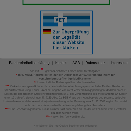
Barrierefreiheitserklärung
Kontakt
AGB
Datenschutz
Impressum
Alle mit
gekennzeichneten Felder sind Pflichtangaben.
*
inkl. MwSt. Rabatte gelten auf den Apothekenverkaufspreis und nicht für
verschreibungspflichtige Medikamente.
**
Unverbindliche Preisempfehlung des Herstellers.
***
Verkaufspreis gemäß Lauer-Taxe; verbindlicher Abrechnungspreis nach der Großen Deutschen
Spezialitätentaxe (sog. Lauer-Taxe) bei Abgabe von nicht verschreibungspflichtigen Medikamenten zu
Lasten der gesetzlichen Krankenversicherungen (z.B. bei Verschreibung des Medikaments an Kinder
unter 12 Jahren), die sich gemäß §129 Abs. 5a SGB V aus dem Abgabepreis des pharmazeutischen
Unternehmens und der Arzneimittelpreisverordnung in der Fassung zum 31.12.2003 ergibt. Es handelt
sich
nicht
um die unverbindliche Preisempfehlung des Herstellers.
****
BK: Beschaffungskosten. Diese Summe fällt zusätzlich an, da der Artikel direkt vom Hersteller
bezogen werden muss.
*****
verw. bis: Verwendbar bis.
Hier können Sie Ihre Cookie-Zustimmung widerrufen