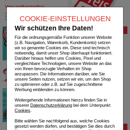
Versandkostenfrei
innerhalb Deutschlands bei einem
COOKIE-EINSTELLUNGEN
Mindestbestellwert von 13,99 Euro oder bei
Einsendung eines Kassenrezeptes
Wir schützen Ihre Daten!
Bewertung
Für die ordnungsgemäße Funktion unserer Website
(z.B. Navigation, Warenkorb, Kundenkonto) setzen
wir so genannte Cookies ein. Diese sind technisch
notwendig, damit unser Shop überhaupt funktioniert.
Darüber hinaus helfen uns Cookies, Pixel und
vergleichbare Technologien, unsere Website an das
von Ihnen bevorzugte Verhalten im Shop
anzupassen. Die Informationen darüber, wie Sie
unsere Seiten nutzen, setzen wir ein, um den Shop
zu optimieren oder z.B. auf Sie zugeschnittene
Werbung einblenden zu können.
Weitergehende Informationen hierzu finden Sie in
unserer
Datenschutzerklärung
bei dem Unterpunkt
Cookies
.
Bitte wählen Sie nachfolgend aus, welche Cookies
gesetzt werden dürfen, und bestätigen Sie dies durch
Bestellung