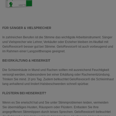
FÜR SÄNGER & VIELSPRECHER
In zahlreichen Berufen ist die Stimme das wichtigste Arbeitsinstrument. Sänger
und Vielsprecher wie Lehrer, Verkäufer oder Erzieher bleiben im Akutfall mit
GeloRevoice® besser gut bei Stimme. GeloRevoice® ist auch vorbeugend und
im Rahmen einer Langzeittherapie geeignet.
BEI ERKÄLTUNG & HEISERKEIT
Die Schleimhäute in Mund und Rachen sollten mit ausreichend Feuchtigkeit
versorgt werden, insbesondere bei einer Erkältung oder Rachenentzündung.
Trinken Sie mind. 2l pro Tag. Zudem befeuchtet GeloRevoice® die Schleimhaut
lang anhaltend und lindert Halsbeschwerden schnell spürbar.
FLÜSTERN BEI HEISERKEIT?
Wenn es Sie erwischt hat und Sie unter Stimmproblemen leiden, vermeiden
Sie übermäßiges Husten, Räuspern oder Flüstern. Entlasten Sie Ihre
angegriffenen Stimmlippen durch leises Sprechen. GeloRevoice® befeuchtet