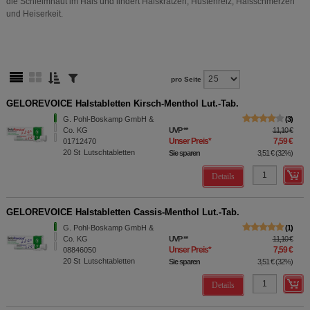
die Schleimhaut im Hals und lindert Halskratzen, Hustenreiz, Halsschmerzen
und Heiserkeit.
pro Seite
GELOREVOICE Halstabletten Kirsch-Menthol Lut.-Tab.
G. Pohl-Boskamp GmbH &
3
Co. KG
UVP
**
11,10 €
Unser Preis
*
7,59 €
01712470
20
St
Lutschtabletten
Sie sparen
3,51 €
(
32%
)
Details
GELOREVOICE Halstabletten Cassis-Menthol Lut.-Tab.
G. Pohl-Boskamp GmbH &
1
Co. KG
UVP
**
11,10 €
Unser Preis
*
7,59 €
08846050
20
St
Lutschtabletten
Sie sparen
3,51 €
(
32%
)
Details