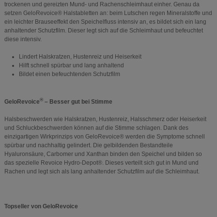
trockenen und gereizten Mund- und Rachenschleimhaut einher. Genau da
setzen GeloRevoice® Halstabletten an: beim Lutschen regen Mineralstoffe und
ein leichter Brauseeffekt den Speichelfluss intensiv an, es bildet sich ein lang
anhaltender Schutzfilm. Dieser legt sich auf die Schleimhaut und befeuchtet
diese intensiv.
Lindert Halskratzen, Hustenreiz und Heiserkeit
Hilft schnell spürbar und lang anhaltend
Bildet einen befeuchtenden Schutzfilm
®
GeloRevoice
– Besser gut bei Stimme
Halsbeschwerden wie Halskratzen, Hustenreiz, Halsschmerz oder Heiserkeit
und Schluckbeschwerden können auf die Stimme schlagen. Dank des
einzigartigen Wirkprinzips von GeloRevoice® werden die Symptome schnell
spürbar und nachhaltig gelindert. Die gelbildenden Bestandteile
Hyaluronsäure, Carbomer und Xanthan binden den Speichel und bilden so
das spezielle Revoice Hydro-Depot®. Dieses verteilt sich gut in Mund und
Rachen und legt sich als lang anhaltender Schutzfilm auf die Schleimhaut.
Topseller von GeloRevoice