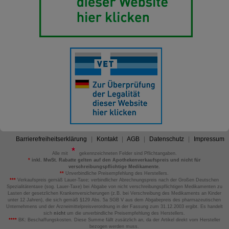
Barrierefreiheitserklärung
Kontakt
AGB
Datenschutz
Impressum
Alle mit
gekennzeichneten Felder sind Pflichtangaben.
*
inkl. MwSt. Rabatte gelten auf den Apothekenverkaufspreis und nicht für
verschreibungspflichtige Medikamente.
**
Unverbindliche Preisempfehlung des Herstellers.
***
Verkaufspreis gemäß Lauer-Taxe; verbindlicher Abrechnungspreis nach der Großen Deutschen
Spezialitätentaxe (sog. Lauer-Taxe) bei Abgabe von nicht verschreibungspflichtigen Medikamenten zu
Lasten der gesetzlichen Krankenversicherungen (z.B. bei Verschreibung des Medikaments an Kinder
unter 12 Jahren), die sich gemäß §129 Abs. 5a SGB V aus dem Abgabepreis des pharmazeutischen
Unternehmens und der Arzneimittelpreisverordnung in der Fassung zum 31.12.2003 ergibt. Es handelt
sich
nicht
um die unverbindliche Preisempfehlung des Herstellers.
****
BK: Beschaffungskosten. Diese Summe fällt zusätzlich an, da der Artikel direkt vom Hersteller
bezogen werden muss.