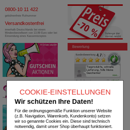
0800-10 11 422
gebührenfreie Rufnummer
Versandkostenfrei
innerhalb Deutschlands bei einem
Mindestbestellwert von 13,99 Euro oder bei
Einsendung eines Kassenrezeptes
Bewertung
COOKIE-EINSTELLUNGEN
Wir schützen Ihre Daten!
Für die ordnungsgemäße Funktion unserer Website
(z.B. Navigation, Warenkorb, Kundenkonto) setzen
wir so genannte Cookies ein. Diese sind technisch
notwendig, damit unser Shop überhaupt funktioniert.