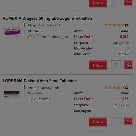
Details
VOMEX A Dragees 50 mg überzogene Tabletten
Klinge Pharma GmbH
3
04274616
AVP
***
9,34 €
Unser Preis
*
6,49 €
20
St
Tabletten, überzogen
Sie sparen
2,85 €
(
31%
)
Max. Abgabe:
3
verw. bis*****:
12/2027
Details
LOPERAMID akut Aristo 2 mg Tabletten
Aristo Pharma GmbH
3
07756497
AVP
***
2,99 €
Unser Preis
*
1,03 €
10
St
Tabletten
Sie sparen
1,96 €
(
66%
)
Max. Abgabe:
1
Details