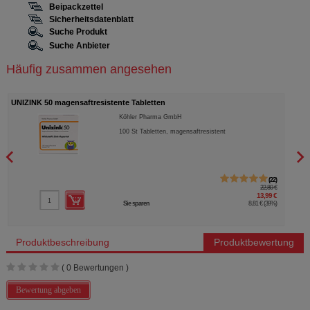
Beipackzettel
Sicherheitsdatenblatt
Suche Produkt
Suche Anbieter
Häufig zusammen angesehen
UNIZINK 50 magensaftresistente Tabletten
SALV
Köhler Pharma GmbH
100
St
Tabletten, magensaftresistent
22
22,80 €
13,99 €
Sie sparen
8,81 €
(
39%
)
Produktbeschreibung
Produktbewertung
(
0
Bewertungen )
Bewertung abgeben