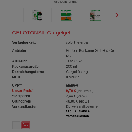
Abbildung ähnlich
GELOTONSIL Gurgelgel
Verfügbarkeit
:
sofort lieferbar
Anbieter:
G. Pohl-Boskamp GmbH & Co.
KG
Artikelnr.:
16956574
Packungsgröße:
200
ml
Darreichungsform:
Gurgellösung
MHD:
07/2027
UVP
**
12,20 €
Unser Preis
*
9,76 €
(inkl. MwSt.)
Sie sparen
2,44 €
(
20%
)
Grundpreis
48,80 €
pro 1 l
Versandkosten:
DE: versandkostenfrei
zzgl. Auslands-
Versandkosten