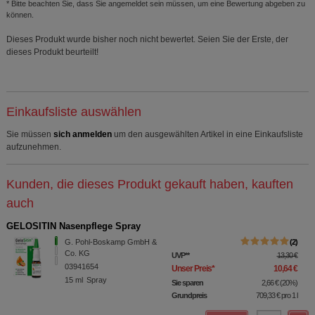
* Bitte beachten Sie, dass Sie angemeldet sein müssen, um eine Bewertung abgeben zu
können.
Dieses Produkt wurde bisher noch nicht bewertet. Seien Sie der Erste, der
dieses Produkt beurteilt!
Einkaufsliste auswählen
Sie müssen
sich anmelden
um den ausgewählten Artikel in eine Einkaufsliste
aufzunehmen.
Kunden, die dieses Produkt gekauft haben, kauften
auch
GELOSITIN Nasenpflege Spray
G. Pohl-Boskamp GmbH &
2
Co. KG
UVP
**
13,30 €
03941654
Unser Preis
*
10,64 €
15
ml
Spray
Sie sparen
2,66 €
(
20%
)
Grundpreis
709,33 €
pro 1 l