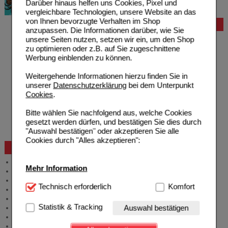
Darüber hinaus helfen uns Cookies, Pixel und
vergleichbare Technologien, unsere Website an das
von Ihnen bevorzugte Verhalten im Shop
Bestellung
anzupassen. Die Informationen darüber, wie Sie
unsere Seiten nutzen, setzen wir ein, um den Shop
Hilfe zur Anmeldung
zu optimieren oder z.B. auf Sie zugeschnittene
Hilfe zum Bestellvorgang
Werbung einblenden zu können.
Zahlungsmöglichkeiten
Rezepte einlösen
Weitergehende Informationen hierzu finden Sie in
Freiumschläge anfordern
unserer
Datenschutzerklärung
bei dem Unterpunkt
Freiumschläge downloaden
Cookies
.
Auslandsbestellung
Reklamation
Bitte wählen Sie nachfolgend aus, welche Cookies
Widerrufsformular
gesetzt werden dürfen, und bestätigen Sie dies durch
Problembehebung
"Auswahl bestätigen" oder akzeptieren Sie alle
Bestellschein
Cookies durch "Alles akzeptieren":
Beratung und Service
Allgemeine Information
Mehr Information
Produktberatung
Meldung Arzneimittelrisiken
Technisch Notwendig:
Technisch erforderlich
Hierbei handelt es sich um
Komfort
Zuzahlungsfreie Arzneien
Cookies, die für die Grundfunktionen unserer
Angebote & Downloads
Website notwendig sind (z.B. Navigation, Warenkorb,
Statistik & Tracking
Auswahl bestätigen
Newsletter
Kundenkonto), weshalb auf diese nicht verzichtet
Neukundenprämie
werden kann.
Stellenangebote