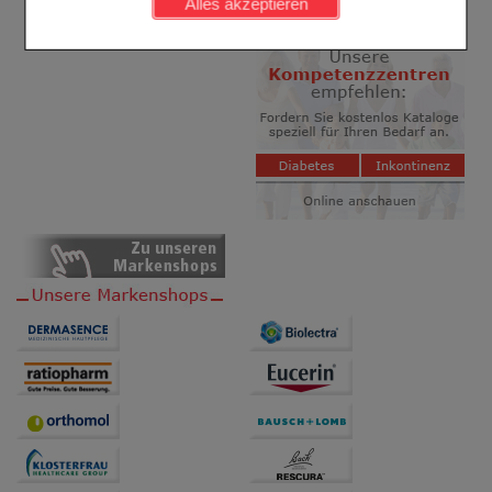
Alles akzeptieren
Komfort:
Diese Cookies werden genutzt um das
Einkaufserlebnis noch ansprechender zu gestalten,
beispielsweise für die Wiedererkennung des
Besuchers oder unsere Seite an bevorzugte
Verhaltensweisen (z.B. Spracheinstellung)
anzupassen. Komfort-Cookies ermöglichen es uns
auch auf Ihre Bedürfnisse zugeschrittene Inhalte
anzuzeigen und unser Partnerprogramm zu
betreiben.
Statistik & Tracking:
Hierüber lassen sich
Informationen über die Art und Weise der Nutzung
unserer Website sammeln, mit deren Hilfe wir unsere
Website weiter für Sie optimieren können, den Inhalt
auf unserer Website aber auch die Werbung auf
Drittseiten möglichst relevant für Sie zu gestalten.
Bitte beachten Sie, dass Daten hierfür teilweise an
Dritte wie z.B. Google oder soziale Medien
übertragen werden.