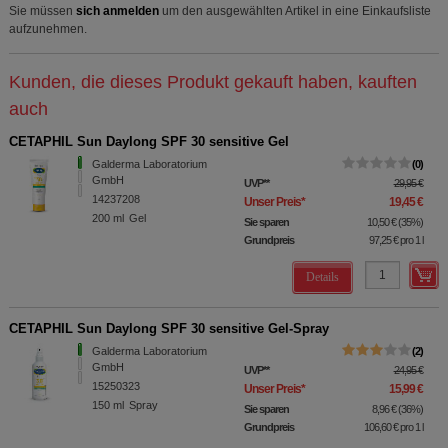
Sie müssen
sich anmelden
um den ausgewählten Artikel in eine Einkaufsliste
aufzunehmen.
Kunden, die dieses Produkt gekauft haben, kauften
auch
CETAPHIL Sun Daylong SPF 30 sensitive Gel
Galderma Laboratorium
0
GmbH
UVP
**
29,95 €
14237208
Unser Preis
*
19,45 €
200
ml
Gel
Sie sparen
10,50 €
(
35%
)
Grundpreis
97,25 €
pro 1 l
Details
CETAPHIL Sun Daylong SPF 30 sensitive Gel-Spray
Galderma Laboratorium
2
GmbH
UVP
**
24,95 €
15250323
Unser Preis
*
15,99 €
150
ml
Spray
Sie sparen
8,96 €
(
36%
)
Grundpreis
106,60 €
pro 1 l