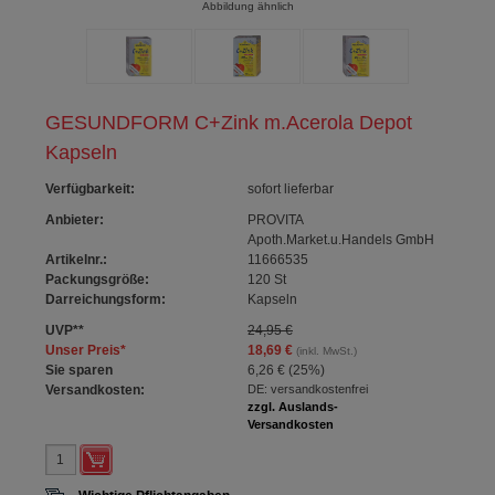
Abbildung ähnlich
GESUNDFORM C+Zink m.Acerola Depot
Kapseln
Verfügbarkeit
:
sofort lieferbar
Anbieter:
PROVITA
Apoth.Market.u.Handels GmbH
Artikelnr.:
11666535
Packungsgröße:
120
St
Darreichungsform:
Kapseln
UVP
**
24,95 €
Unser Preis
*
18,69 €
(inkl. MwSt.)
Sie sparen
6,26 €
(
25%
)
Versandkosten:
DE: versandkostenfrei
zzgl. Auslands-
Versandkosten