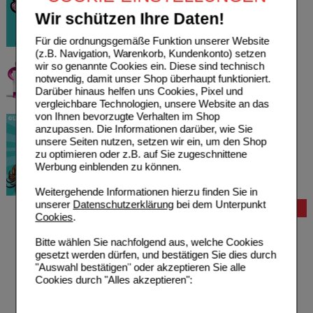
Wir schützen Ihre Daten!
Für die ordnungsgemäße Funktion unserer Website
(z.B. Navigation, Warenkorb, Kundenkonto) setzen
wir so genannte Cookies ein. Diese sind technisch
notwendig, damit unser Shop überhaupt funktioniert.
Darüber hinaus helfen uns Cookies, Pixel und
vergleichbare Technologien, unsere Website an das
von Ihnen bevorzugte Verhalten im Shop
anzupassen. Die Informationen darüber, wie Sie
unsere Seiten nutzen, setzen wir ein, um den Shop
zu optimieren oder z.B. auf Sie zugeschnittene
Werbung einblenden zu können.
Weitergehende Informationen hierzu finden Sie in
unserer
Datenschutzerklärung
bei dem Unterpunkt
Bestellung
Cookies
.
Hilfe zur Anmeldung
Hilfe zum Bestellvorgang
Bitte wählen Sie nachfolgend aus, welche Cookies
Zahlungsmöglichkeiten
gesetzt werden dürfen, und bestätigen Sie dies durch
Rezepte einlösen
"Auswahl bestätigen" oder akzeptieren Sie alle
Freiumschläge anfordern
Cookies durch "Alles akzeptieren":
Freiumschläge downloaden
Auslandsbestellung