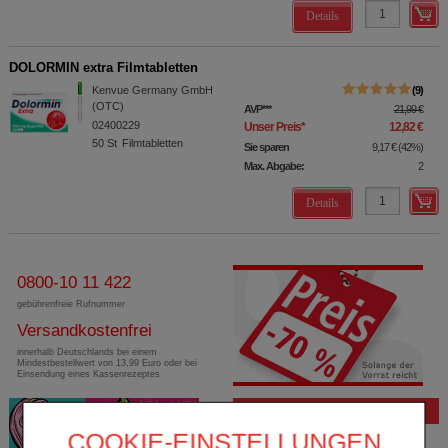
Details
DOLORMIN extra Filmtabletten
Kenvue Germany GmbH
9
(OTC)
AVP
***
21,99 €
02400229
Unser Preis
*
12,82 €
50
St
Filmtabletten
Sie sparen
9,17 €
(
42%
)
Max. Abgabe:
2
Details
0800-10 11 422
gebührenfreie Rufnummer
Versandkostenfrei
innerhalb Deutschlands bei einem
Mindestbestellwert von 13,99 Euro oder bei
Einsendung eines Kassenrezeptes
Bewertung
COOKIE-EINSTELLUNGEN