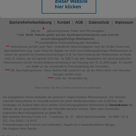
Barrierefreiheitserklärung
Kontakt
AGB
Datenschutz
Impressum
Alle mit
gekennzeichneten Felder sind Pflichtangaben.
*
inkl. MwSt. Rabatte gelten auf den Apothekenverkaufspreis und nicht für
verschreibungspflichtige Medikamente.
**
Unverbindliche Preisempfehlung des Herstellers.
***
Verkaufspreis gemäß Lauer-Taxe; verbindlicher Abrechnungspreis nach der Großen Deutschen
Spezialitätentaxe (sog. Lauer-Taxe) bei Abgabe von nicht verschreibungspflichtigen Medikamenten zu
Lasten der gesetzlichen Krankenversicherungen (z.B. bei Verschreibung des Medikaments an Kinder
unter 12 Jahren), die sich gemäß §129 Abs. 5a SGB V aus dem Abgabepreis des pharmazeutischen
Unternehmens und der Arzneimittelpreisverordnung in der Fassung zum 31.12.2003 ergibt. Es handelt
sich
nicht
um die unverbindliche Preisempfehlung des Herstellers.
****
BK: Beschaffungskosten. Diese Summe fällt zusätzlich an, da der Artikel direkt vom Hersteller
bezogen werden muss.
*****
verw. bis: Verwendbar bis.
Hier können Sie Ihre Cookie-Zustimmung widerrufen
Die angegebenen Preise beinhalten die gesetzlich vorgeschriebene Mehrwertsteuer. Der Versand
innerhalb Deutschlands ist versandkostenfrei bei einem Mindestbestellwert von 13,99 Euro. Bei
Sendungen ins Ausland fallen durch erhöhte Versicherungsgebühren Mehrkosten an
Versandkosten
Bei
Artikeln, die wir ausschließlich über den Hersteller beziehen können, fallen unter Umständen
sogenannte Beschaffungskosten an (siehe BK).
Bad Apotheke Henning Fichter e.K. - Frankfurter Str. 27 - 49214 Bad Rothenfelde - Tel 0800 / 10 11
422 - Fax 05424 / 21 64 47
Preisänderungen und Irrtümer sind vorbehalten. Abgabe nur in haushaltsüblichen Mengen.
Alle Angaben ohne Gewähr.