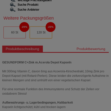
Wichtige Pflichtangaben
Suche Produkt
Suche Anbieter
Weitere Packungsgrößen
25%
25%
60 St
120 St
Produktbeschreibung
Produktbewertung
GESUNDFORM C+Zink m.Acerola Depot Kapseln
Mit 300mg Vitamin C, davon 6mg aus Acoerola-Kirschextrakt, 10mg Zink pro
Depot-Kapsel (mit Retard-Perlen). Diese leisten die zeitverzögerte Aufnahme in
kleinen Mengen und sind umhüllt von einer vegetarischen Kapsel.
Für eine normale Funktion des Immunsystems und Schutz der Zellen vor
oxidativem Stress!
Aufbewahrungs- u. Lagerbedingungen, Haltbarkeit
Kapseln lichtgeschützt, kühl und trocken lagern