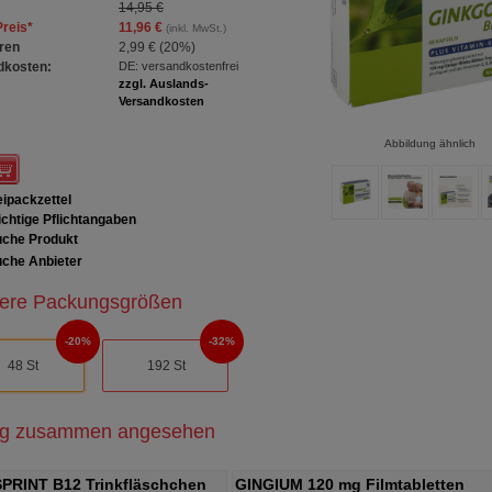
14,95 €
Preis
*
11,96 €
(inkl. MwSt.)
ren
2,99 €
(
20%
)
dkosten:
DE: versandkostenfrei
zzgl. Auslands-
Versandkosten
Abbildung ähnlich
ipackzettel
chtige Pflichtangaben
che Produkt
che Anbieter
ere Packungsgrößen
20%
32%
48 St
192 St
ig zusammen angesehen
IUM 120 mg Filmtabletten
GINGIUM 240 mg Filmtabletten