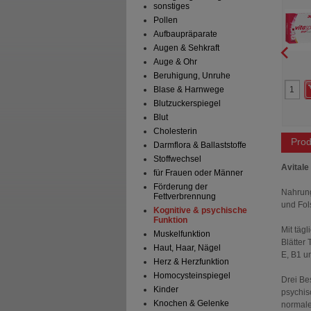
sonstiges
in HCL Kapseln
Gena GmbH
Haleon Germany GmbH
Pollen
Kapseln
30
St
Trinkampullen
Aufbaupräparate
Augen & Sehkraft
Auge & Ohr
Beruhigung, Unruhe
0
5
39,95 €
UVP
**
44,99 €
Blase & Harnwege
r Preis
*
31,96 €
Unser Preis
*
37,05 €
Blutzuckerspiegel
paren
7,99 €
(
20%
)
Sie sparen
7,94 €
(
18%
)
Blut
Cholesterin
Prod
Darmflora & Ballaststoffe
Stoffwechsel
Avitale
für Frauen oder Männer
Förderung der
Nahrung
Fettverbrennung
und Fol
Kognitive & psychische
Funktion
Mit täg
Muskelfunktion
Blätter
Haut, Haar, Nägel
E, B1 u
Herz & Herzfunktion
Homocysteinspiegel
Drei Be
Kinder
psychis
Knochen & Gelenke
normale