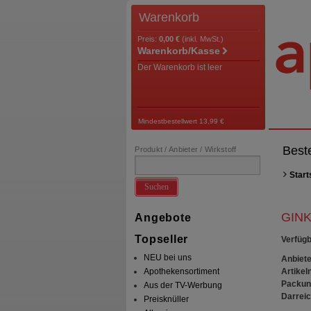
Warenkorb
Preis:
0,00 €
(inkl. MwSt.)
Warenkorb/Kasse
Der Warenkorb ist leer
Mindestbestellwert 13,99 €
Best
Produkt / Anbieter / Wirkstoff
Start
Suchen
GINK
Angebote
Topseller
Verfügb
NEU bei uns
Anbiete
Artikeln
Apothekensortiment
Packun
Aus der TV-Werbung
Darrei
Preisknüller