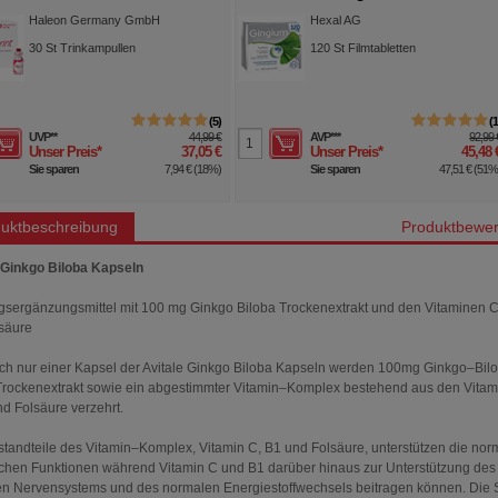
Hexal AG
Hexal AG
120
St
Filmtabletten
60
St
Filmtabletten
1
AVP
***
92,99 €
AVP
***
87,85 
Unser Preis
*
45,48 €
Unser Preis
*
53,05 
Sie sparen
47,51 €
(
51%
)
Sie sparen
34,80 €
(
40
uktbeschreibung
Produktbewer
 Ginkgo Biloba Kapseln
sergänzungsmittel mit 100 mg Ginkgo Biloba Trockenextrakt und den Vitaminen C
säure
lich nur einer Kapsel der Avitale Ginkgo Biloba Kapseln werden 100mg Ginkgo–Bil
 Trockenextrakt sowie ein abgestimmter Vitamin–Komplex bestehend aus den Vitam
nd Folsäure verzehrt.
standteile des Vitamin–Komplex, Vitamin C, B1 und Folsäure, unterstützen die nor
chen Funktionen während Vitamin C und B1 darüber hinaus zur Unterstützung des
n Nervensystems und des normalen Energiestoffwechsels beitragen können. Die S