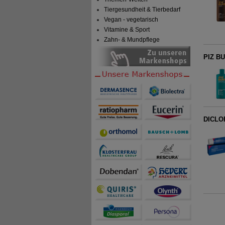
Tiergesundheit & Tierbedarf
Vegan - vegetarisch
Vitamine & Sport
Zahn- & Mundpflege
PIZ BU
DICLO