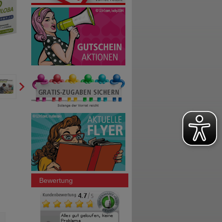
Bewertung
DOPPELHERZ Omega-3 pflanzlich
GINGIUM 240 mg Filmtabl