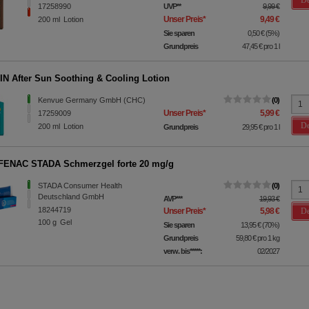
17258990
UVP
**
9,99 €
Unser Preis
*
9,49 €
200
ml
Lotion
Sie sparen
0,50 €
(
5%
)
Grundpreis
47,45 €
pro 1 l
IN After Sun Soothing & Cooling Lotion
Kenvue Germany GmbH (CHC)
0
Unser Preis
*
5,99 €
17259009
De
200
ml
Lotion
Grundpreis
29,95 €
pro 1 l
FENAC STADA Schmerzgel forte 20 mg/g
STADA Consumer Health
0
Deutschland GmbH
AVP
***
19,93 €
18244719
De
Unser Preis
*
5,98 €
100
g
Gel
Sie sparen
13,95 €
(
70%
)
Grundpreis
59,80 €
pro 1 kg
verw. bis*****:
02/2027