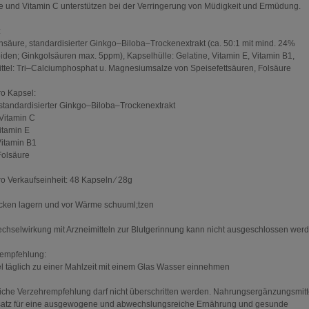
e und Vitamin C unterstützen bei der Verringerung von Müdigkeit und Ermüdung.
:
nsäure, standardisierter Ginkgo–Biloba–Trockenextrakt (ca. 50:1 mit mind. 24%
iden; Ginkgolsäuren max. 5ppm), Kapselhülle: Gelatine, Vitamin E, Vitamin B1,
ttel: Tri–Calciumphosphat u. Magnesiumsalze von Speisefettsäuren, Folsäure
ro Kapsel:
tandardisierter Ginkgo–Biloba–Trockenextrakt
Vitamin C
tamin E
itamin B1
olsäure
ro Verkaufseinheit: 48 Kapseln ⁄ 28g
rocken lagern und vor Wärme schuuml;tzen
chselwirkung mit Arzneimitteln zur Blutgerinnung kann nicht ausgeschlossen werd
empfehlung:
l täglich zu einer Mahlzeit mit einem Glas Wasser einnehmen
liche Verzehrempfehlung darf nicht überschritten werden. Nahrungsergänzungsmitt
satz für eine ausgewogene und abwechslungsreiche Ernährung und gesunde