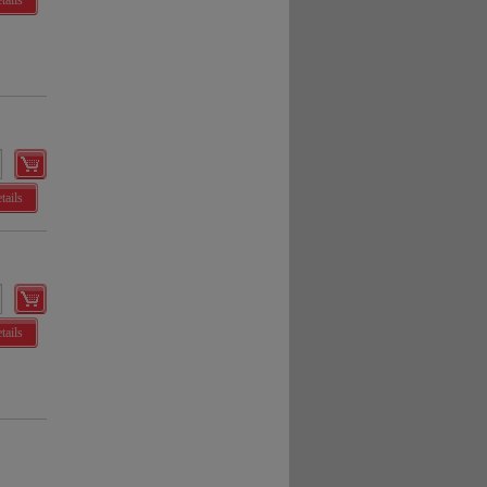
tails
tails