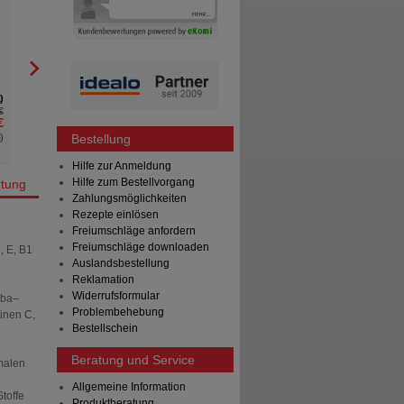
system Kapseln
Queisser Pharma GmbH & Co. KG
Hexal AG
120
St
Kapseln
20
St
Filmtabletten
0
0
€
UVP
**
38,95 €
AVP
***
€
Unser Preis
*
27,75 €
Unser Preis
*
%
)
Sie sparen
11,20 €
(
29%
)
Sie sparen
Bestellung
Hilfe zur Anmeldung
Hilfe zum Bestellvorgang
tung
Zahlungsmöglichkeiten
Rezepte einlösen
Freiumschläge anfordern
Freiumschläge downloaden
, E, B1
Auslandsbestellung
Reklamation
Widerrufsformular
oba–
Problembehebung
inen C,
Bestellschein
Beratung und Service
malen
Allgemeine Information
toffe
Produktberatung