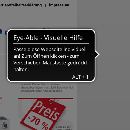
rrierefreiheitserklärung
Impressum
Seite drucken
0800-10 11 422
gebührenfreie Rufnummer
Versandkostenfrei
innerhalb Deutschlands bei einem
Mindestbestellwert von 13,99 Euro oder bei
Einsendung eines Kassenrezeptes
kt!
)