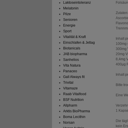
Folsäur
Laktoseintoleranz
Melatonin
Zutaten
Pilze
Ascorbi
Senioren
Flavono
Energie
Trennmi
Sport
Vitalität & Kraft
Inhalt p
Einschlafen & Jetlag
100mg s
Biotanicals
300mg 
20mg Vi
JAB biopharma
8,4mg V
Sanhelios
400µg F
Vita Natura
Panaceo
Inhalt p
Gall Always fit
Trivital
Bitte t
Vitamaze
Raab Vitalfood
Eine We
BSF Nutrition
Verzehr
Allpharm
1 Kapse
Arktis BioPharma
Boma Lecithin
Die täg
Norsan
kein Er