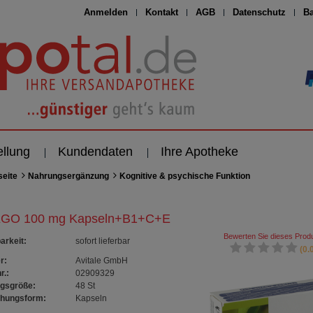
Anmelden
Kontakt
AGB
Datenschutz
Ba
ellung
Kundendaten
Ihre Apotheke
seite
Nahrungsergänzung
Kognitive & psychische Funktion
GO 100 mg Kapseln+B1+C+E
Bewerten Sie dieses Produ
arkeit
:
sofort lieferbar
(0.0
r:
Avitale GmbH
r.:
02909329
gsgröße:
48
St
chungsform:
Kapseln