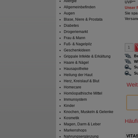
Allergie
UVP
**
Allgemeinbefinden
Unser 
Sie spa
Augen
Versan
Blase, Niere & Prostata
Diabetes
Drogeriemarkt
Frau & Mann
Fuß- & Nagelpilz
Geschenkideen
Be
Grippale Infekte & Erkältung
Wi
Haare & Nägel
Su
Hausapotheke
Su
Heilung der Haut
Herz, Kreislauf & Blut
Weit
Homecare
Homöopathische Mittel
Immunsystem
Kinder
Knochen, Muskeln & Gelenke
Kosmetik
Häuf
Magen, Darm & Leber
Markenshops
 Komplex
VITASPRINT B12 Trinkfläschchen
GING
Nahrungsergänzung