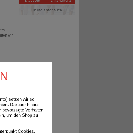
res
iten wir
EN
itten
to) setzen wir so
he
niert. Darüber hinaus
reiche
n bevorzugte Verhalten
ein, um den Shop zu
terpunkt
Cookies
.