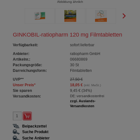
Abbildung ähnlich
GINKOBIL-ratiopharm 120 mg Filmtabletten
Verfügbarkeit
:
sofort lieferbar
Anbieter:
ratiopharm GmbH
Artikelnr.:
06680869
Packungsgröße:
30
St
Darreichungsform:
Filmtabletten
UVP
**
27,50 €
Unser Preis
*
18,05 €
(inkl. MwSt.)
Sie sparen
9,45 €
(
34%
)
Versandkosten:
DE: versandkostenfrei
zzgl. Auslands-
Versandkosten
Beipackzettel
Suche Produkt
Suche Anbieter