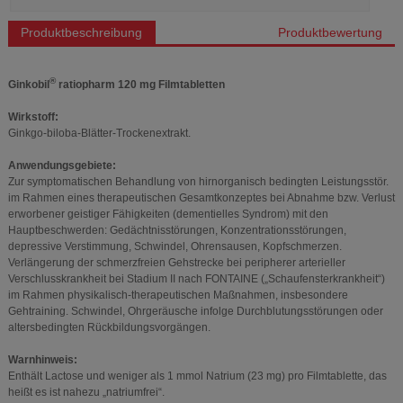
Produktbeschreibung
Produktbewertung
®
Ginkobil
ratiopharm 120 mg Filmtabletten
Wirkstoff:
Ginkgo-biloba-Blätter-Trockenextrakt.
Anwendungsgebiete:
Zur symptomatischen Behandlung von hirnorganisch bedingten Leistungsstör.
im Rahmen eines therapeutischen Gesamtkonzeptes bei Abnahme bzw. Verlust
erworbener geistiger Fähigkeiten (dementielles Syndrom) mit den
Hauptbeschwerden: Gedächtnisstörungen, Konzentrationsstörungen,
depressive Verstimmung, Schwindel, Ohrensausen, Kopfschmerzen.
Verlängerung der schmerzfreien Gehstrecke bei peripherer arterieller
Verschlusskrankheit bei Stadium II nach FONTAINE („Schaufensterkrankheit“)
im Rahmen physikalisch-therapeutischen Maßnahmen, insbesondere
Gehtraining. Schwindel, Ohrgeräusche infolge Durchblutungsstörungen oder
altersbedingten Rückbildungsvorgängen.
Warnhinweis:
Enthält Lactose und weniger als 1 mmol Natrium (23 mg) pro Filmtablette, das
heißt es ist nahezu „natriumfrei“.