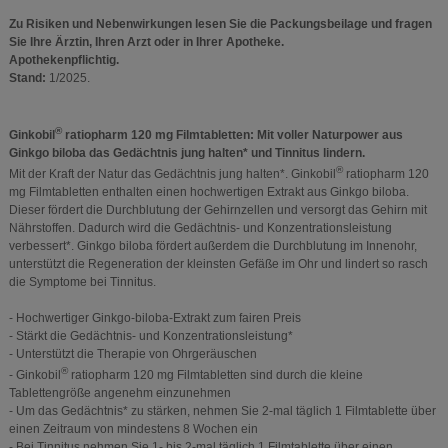
Zu Risiken und Nebenwirkungen lesen Sie die Packungsbeilage und fragen
Sie Ihre Ärztin, Ihren Arzt oder in Ihrer Apotheke.
Apothekenpflichtig.
Stand:
1/2025.
®
Ginkobil
ratiopharm 120 mg Filmtabletten: Mit voller Naturpower aus
Ginkgo biloba das Gedächtnis jung halten* und Tinnitus lindern.
®
Mit der Kraft der Natur das Gedächtnis jung halten*. Ginkobil
ratiopharm 120
mg Filmtabletten enthalten einen hochwertigen Extrakt aus Ginkgo biloba.
Dieser fördert die Durchblutung der Gehirnzellen und versorgt das Gehirn mit
Nährstoffen. Dadurch wird die Gedächtnis- und Konzentrationsleistung
verbessert*. Ginkgo biloba fördert außerdem die Durchblutung im Innenohr,
unterstützt die Regeneration der kleinsten Gefäße im Ohr und lindert so rasch
die Symptome bei Tinnitus.
- Hochwertiger Ginkgo-biloba-Extrakt zum fairen Preis
- Stärkt die Gedächtnis- und Konzentrationsleistung*
- Unterstützt die Therapie von Ohrgeräuschen
®
- Ginkobil
ratiopharm 120 mg Filmtabletten sind durch die kleine
Tablettengröße angenehm einzunehmen
- Um das Gedächtnis* zu stärken, nehmen Sie 2-mal täglich 1 Filmtablette über
einen Zeitraum von mindestens 8 Wochen ein
- Bei Tinnitus nehmen Sie 1- bis 2-mal täglich 1 Filmtablette über einen