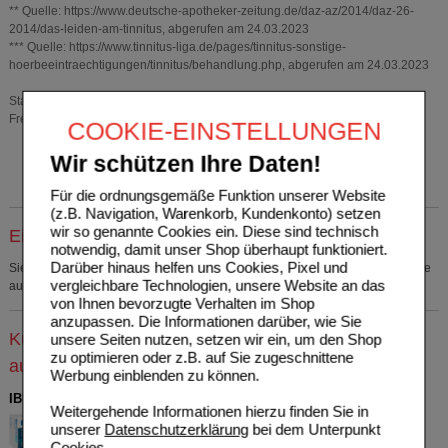
** Quelle: https://www.deutsche-apotheker-zeitung.de/daz-az/2014/daz-26-
2014/das-leiden-am-tinnitus, abgerufen am 24.03.2023
*** Quelle: https://www.tinnitus-liga.de/pages/tinnitus-sonstige-
hoerbeeintraechtigungen/tinnitus/behandlung.php, abgerufen am 24.03.2023
Stand: Apr 2023
Freigabenummer: MULTI-DE-03753
COOKIE-EINSTELLUNGEN
Wir schützen Ihre Daten!
Für die ordnungsgemäße Funktion unserer Website
(z.B. Navigation, Warenkorb, Kundenkonto) setzen
wir so genannte Cookies ein. Diese sind technisch
Einkaufsliste auswählen
notwendig, damit unser Shop überhaupt funktioniert.
Darüber hinaus helfen uns Cookies, Pixel und
Sie müssen
sich anmelden
um den ausgewählten Artikel in eine Einkaufsliste
vergleichbare Technologien, unsere Website an das
aufzunehmen.
von Ihnen bevorzugte Verhalten im Shop
anzupassen. Die Informationen darüber, wie Sie
Kunden, die dieses Produkt gekauft haben, kauften
unsere Seiten nutzen, setzen wir ein, um den Shop
zu optimieren oder z.B. auf Sie zugeschnittene
auch
Werbung einblenden zu können.
IBUHEXAL akut 400 Filmtabletten
Weitergehende Informationen hierzu finden Sie in
Hexal AG
2
unserer
Datenschutzerklärung
bei dem Unterpunkt
03161577
AVP
***
13,45 €
Cookies
.