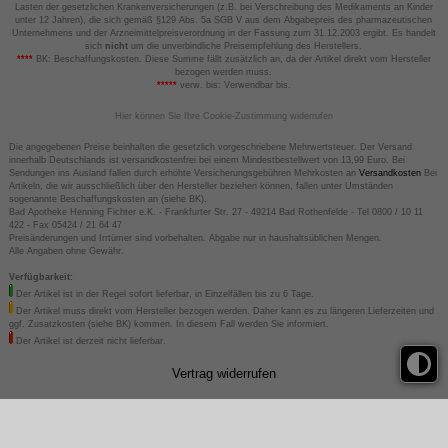
Lasten der gesetzlichen Krankenversicherungen (z.B. bei Verschreibung des Medikaments an Kinder
unter 12 Jahren), die sich gemäß §129 Abs. 5a SGB V aus dem Abgabepreis des pharmazeutischen
Unternehmens und der Arzneimittelpreisverordnung in der Fassung zum 31.12.2003 ergibt. Es handelt
sich
nicht
um die unverbindliche Preisempfehlung des Herstellers.
****
BK: Beschaffungskosten. Diese Summe fällt zusätzlich an, da der Artikel direkt vom Hersteller
bezogen werden muss.
*****
verw. bis: Verwendbar bis.
Hier können Sie Ihre Cookie-Zustimmung widerrufen
Die angegebenen Preise beinhalten die gesetzlich vorgeschriebene Mehrwertsteuer. Der Versand
innerhalb Deutschlands ist versandkostenfrei bei einem Mindestbestellwert von 13,99 Euro. Bei
Sendungen ins Ausland fallen durch erhöhte Versicherungsgebühren Mehrkosten an
Versandkosten
Bei
Artikeln, die wir ausschließlich über den Hersteller beziehen können, fallen unter Umständen
sogenannte Beschaffungskosten an (siehe BK).
Bad Apotheke Henning Fichter e.K. - Frankfurter Str. 27 - 49214 Bad Rothenfelde - Tel 0800 / 10 11
422 - Fax 05424 / 21 64 47
Preisänderungen und Irrtümer sind vorbehalten. Abgabe nur in haushaltsüblichen Mengen.
Alle Angaben ohne Gewähr.
Verfügbarkeit:
Der Artikel ist in der Regel sofort lieferbar, in Einzelfällen bis zu 6 Tage.
Der Artikel muss direkt vom Hersteller bezogen werden. Daher kann es zu längeren Lieferzeiten und
ggf. Zusatzkosten (siehe BK) kommen. In diesem Fall werden Sie informiert.
Der Artikel ist derzeit nicht lieferbar.
Vertrag widerrufen