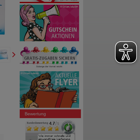
Bewertung
SALVIATHYMOL N Madaus Tropfen
GRIPPOSTAD Heißgetränk