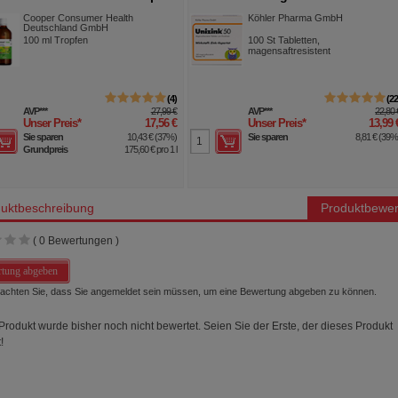
Tabletten
Cooper Consumer Health
Köhler Pharma GmbH
Deutschland GmbH
100
ml
Tropfen
100
St
Tabletten,
magensaftresistent
4
2
AVP
***
27,99 €
AVP
***
22,80 
Unser Preis
*
17,56 €
Unser Preis
*
13,99 
Sie sparen
10,43 €
(
37%
)
Sie sparen
8,81 €
(
39
Grundpreis
175,60 €
pro 1 l
uktbeschreibung
Produktbewer
(
0
Bewertungen )
tung abgeben
beachten Sie, dass Sie angemeldet sein müssen, um eine Bewertung abgeben zu können.
Produkt wurde bisher noch nicht bewertet. Seien Sie der Erste, der dieses Produkt
!