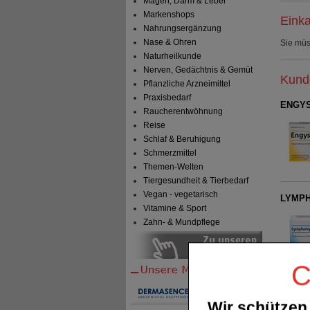
Magen, Darm & Leber
Markenshops
Einka
Nahrungsergänzung
Nase & Ohren
Sie mü
Naturheilkunde
Nerven, Gedächtnis & Gemüt
Kunde
Pflanzliche Arzneimittel
Praxisbedarf
ENGYS
Raucherentwöhnung
Reise
Schlaf & Beruhigung
Schmerzmittel
Themen-Welten
Tiergesundheit & Tierbedarf
Vegan - vegetarisch
LYMPH
Vitamine & Sport
Zahn- & Mundpflege
C
TRAUM
Wir schützen 