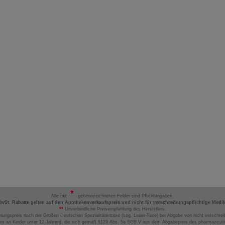
Alle mit
gekennzeichneten Felder sind Pflichtangaben.
MwSt. Rabatte gelten auf den Apothekenverkaufspreis und nicht für verschreibungspflichtige Medi
**
Unverbindliche Preisempfehlung des Herstellers.
nungspreis nach der Großen Deutschen Spezialitätentaxe (sog. Lauer-Taxe) bei Abgabe von nicht verschrei
ts an Kinder unter 12 Jahren), die sich gemäß §129 Abs. 5a SGB V aus dem Abgabepreis des pharmazeutis