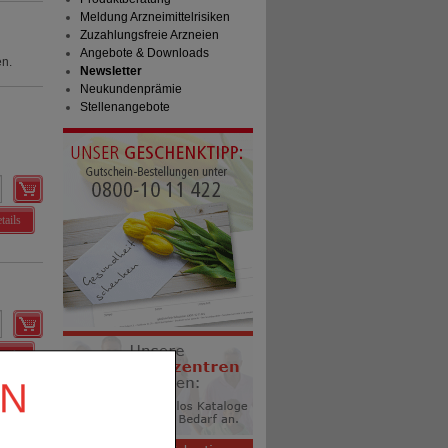
Meldung Arzneimittelrisiken
Zuzahlungsfreie Arzneien
Angebote & Downloads
en.
Newsletter
Neukundenprämie
Stellenangebote
tails
tails
EN