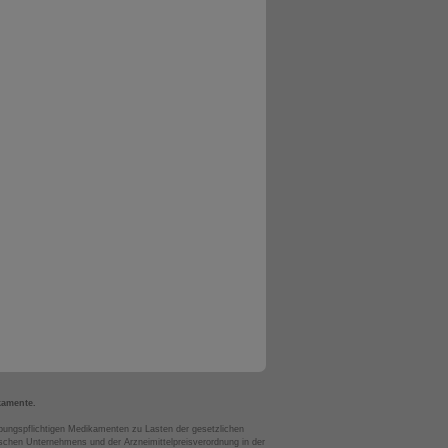
kamente.
bungspflichtigen Medikamenten zu Lasten der gesetzlichen
chen Unternehmens und der Arzneimittelpreisverordnung in der