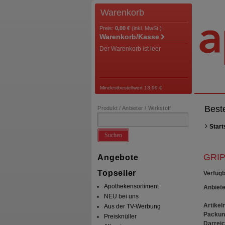
Warenkorb
Preis:
0,00 €
(inkl. MwSt.)
Warenkorb/Kasse
Der Warenkorb ist leer
Mindestbestellwert 13,99 €
Best
Produkt / Anbieter / Wirkstoff
Start
Suchen
GRIP
Angebote
Topseller
Verfügb
Apothekensortiment
Anbiete
NEU bei uns
Artikeln
Aus der TV-Werbung
Packun
Preisknüller
Darrei