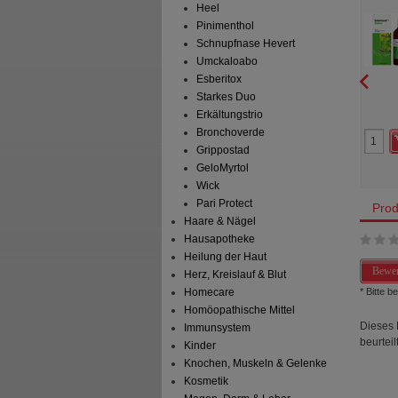
Heel
ohl-Boskamp GmbH & Co. KG
STADA Consumer Health
Pinimenthol
Deutschland GmbH
l
Gurgellösung
24
St
Hartkapseln
Schnupfnase Hevert
Umckaloabo
Esberitox
Starkes Duo
0
10
12,20 €
AVP
***
17,60 €
Erkältungstrio
 Preis
*
9,76 €
Unser Preis
*
10,49 €
Bronchoverde
aren
2,44 €
(
20%
)
Sie sparen
7,11 €
(
40%
)
preis
48,80 €
pro 1 l
Max. Abgabe:
2
Grippostad
07/2027
GeloMyrtol
Wick
Pari Protect
Prod
Haare & Nägel
Hausapotheke
Heilung der Haut
Bewer
Herz, Kreislauf & Blut
* Bitte 
Homecare
Homöopathische Mittel
Dieses 
Immunsystem
beurteilt
Kinder
Knochen, Muskeln & Gelenke
Kosmetik