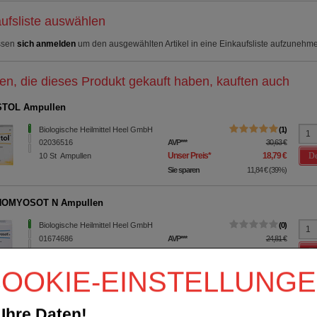
ufsliste auswählen
ssen
sich anmelden
um den ausgewählten Artikel in eine Einkaufsliste aufzunehm
n, die dieses Produkt gekauft haben, kauften auch
TOL Ampullen
Biologische Heilmittel Heel GmbH
1
02036516
AVP
***
30,63 €
De
Unser Preis
*
18,79 €
10
St
Ampullen
Sie sparen
11,84 €
(
39%
)
OMYOSOT N Ampullen
Biologische Heilmittel Heel GmbH
0
01674686
AVP
***
24,81 €
De
Unser Preis
*
14,95 €
10
St
Ampullen
Sie sparen
9,86 €
(
40%
)
OOKIE-EINSTELLUNG
EEL S Ampullen
Ihre Daten!