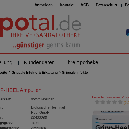
Anmelden
Kontakt
AGB
Datenschutz
Ba
ellung
Kundendaten
Ihre Apotheke
seite
Grippale Infekte & Erkältung
Grippale Infekte
P-HEEL Ampullen
Bewerten Sie dieses Produ
arkeit
:
sofort lieferbar
(0.0
r:
Biologische Heilmittel
Heel GmbH
r.:
00433265
gsgröße:
10
St
chungsform:
Ampullen