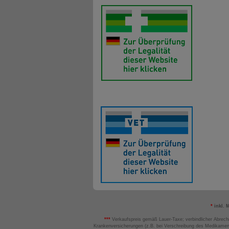
*
inkl. 
***
Verkaufspreis gemäß Lauer-Taxe; verbindlicher Abrech
Krankenversicherungen (z.B. bei Verschreibung des Medikamen