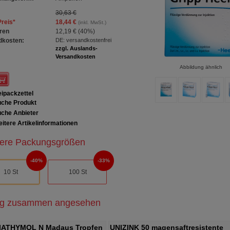
30,63 €
Preis
*
18,44 €
(inkl. MwSt.)
ren
12,19 €
(
40%
)
dkosten:
DE: versandkostenfrei
zzgl. Auslands-
Versandkosten
Abbildung ähnlich
ipackzettel
che Produkt
che Anbieter
itere Artikelinformationen
ere Packungsgrößen
40%
33%
10 St
100 St
ig zusammen angesehen
IATHYMOL N Madaus Tropfen
UNIZINK 50 magensaftresistente