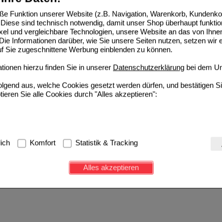
Biologische Heilmittel Heel GmbH
0
04312305
AVP
***
33,95 €
e Funktion unserer Website (z.B. Navigation, Warenkorb, Kundenkon
De
Unser Preis
*
20,79 €
Diese sind technisch notwendig, damit unser Shop überhaupt funktio
10
St
Ampullen
ixel und vergleichbare Technologien, unsere Website an das von Ihne
Sie sparen
13,16 €
(
39%
)
ie Informationen darüber, wie Sie unsere Seiten nutzen, setzen wir 
auf Sie zugeschnittene Werbung einblenden zu können.
ionen hierzu finden Sie in unserer
Datenschutzerklärung
bei dem Un
folgend aus, welche Cookies gesetzt werden dürfen, und bestätigen S
tieren Sie alle Cookies durch "Alles akzeptieren":
g:
Hierbei handelt es sich um Cookies, die für die Grundfunktionen u
lich
Komfort
Statistik & Tracking
avigation, Warenkorb, Kundenkonto), weshalb auf diese nicht verzich
s werden genutzt um das Einkaufserlebnis noch ansprechender zu g
Alles akzeptieren
e Wiedererkennung des Besuchers oder unsere Seite an bevorzugte Ve
zupassen. Komfort-Cookies ermöglichen es uns auch auf Ihre Bedürf
d unser Partnerprogramm zu betreiben.
ierüber lassen sich Informationen über die Art und Weise der Nutzu
fe wir unsere Website weiter für Sie optimieren können, den Inhalt a