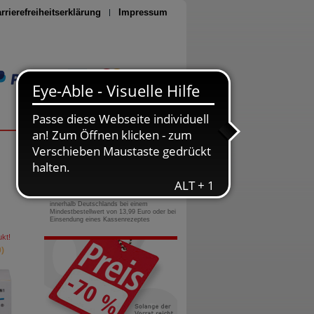
rrierefreiheitserklärung
Impressum
Seite drucken
0800-10 11 422
gebührenfreie Rufnummer
Versandkostenfrei
innerhalb Deutschlands bei einem
Mindestbestellwert von 13,99 Euro oder bei
Einsendung eines Kassenrezeptes
kt!
)