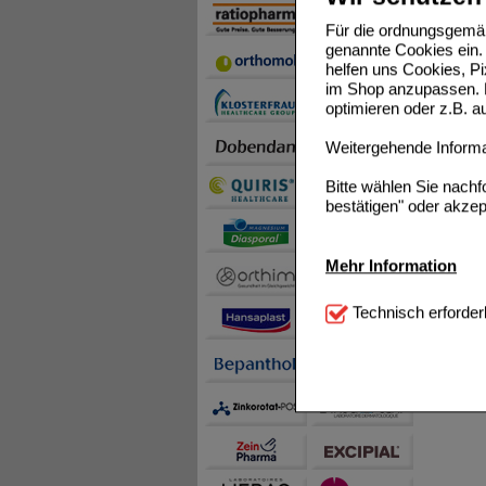
Für die ordnungsgemäß
genannte Cookies ein. 
helfen uns Cookies, P
im Shop anzupassen. D
optimieren oder z.B. 
Weitergehende Informat
Bitte wählen Sie nach
bestätigen" oder akzep
Mehr Information
Technisch Notwendi
Technisch erforder
notwendig sind (z.B. N
Komfort:
Diese Cookie
beispielsweise für di
Spracheinstellung) an
Inhalte anzuzeigen un
Statistik & Tracking:
H
sammeln, mit deren Hil