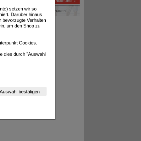
to) setzen wir so
tails
niert. Darüber hinaus
n bevorzugte Verhalten
ein, um den Shop zu
terpunkt
Cookies
.
ie dies durch "Auswahl
nserer Website
Auswahl bestätigen
tet werden kann.
estalten,
rhaltensweisen (z.B.
nisse zugeschrittene
ng unserer Website
uf unserer Website aber