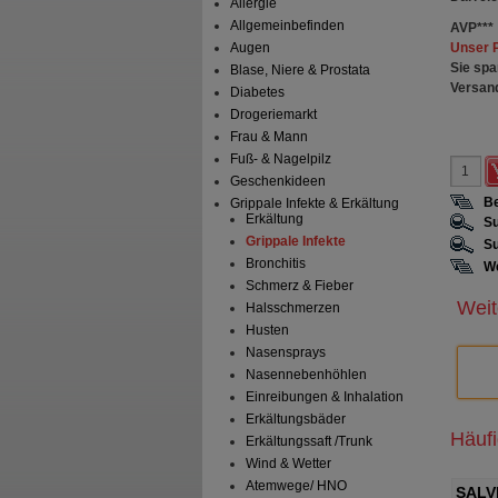
Allergie
Allgemeinbefinden
AVP
***
Unser 
Augen
Sie spa
Blase, Niere & Prostata
Versan
Diabetes
Drogeriemarkt
Frau & Mann
Fuß- & Nagelpilz
Geschenkideen
Be
Grippale Infekte & Erkältung
Erkältung
Su
Grippale Infekte
Su
Bronchitis
We
Schmerz & Fieber
Weit
Halsschmerzen
Husten
Nasensprays
Nasennebenhöhlen
Einreibungen & Inhalation
Erkältungsbäder
Häuf
Erkältungssaft /Trunk
Wind & Wetter
Atemwege/ HNO
Gurgelgel
GRIPPOSTAD C Hartkapseln
SALV