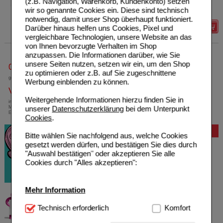
(z.B. Navigation, Warenkorb, Kundenkonto) setzen
wir so genannte Cookies ein. Diese sind technisch
Sie sparen
1,10 €
(
21%
)
notwendig, damit unser Shop überhaupt funktioniert.
Darüber hinaus helfen uns Cookies, Pixel und
Details
vergleichbare Technologien, unsere Website an das
von Ihnen bevorzugte Verhalten im Shop
anzupassen. Die Informationen darüber, wie Sie
unsere Seiten nutzen, setzen wir ein, um den Shop
0800-10 11 422
zu optimieren oder z.B. auf Sie zugeschnittene
gebührenfreie Rufnummer
Werbung einblenden zu können.
Versandkostenfrei
Weitergehende Informationen hierzu finden Sie in
innerhalb Deutschlands bei einem
unserer
Datenschutzerklärung
bei dem Unterpunkt
Mindestbestellwert von 13,99 Euro oder bei
Einsendung eines Kassenrezeptes
Cookies
.
Bewertung
Bitte wählen Sie nachfolgend aus, welche Cookies
gesetzt werden dürfen, und bestätigen Sie dies durch
"Auswahl bestätigen" oder akzeptieren Sie alle
Cookies durch "Alles akzeptieren":
Mehr Information
Technisch Notwendig:
Technisch erforderlich
Hierbei handelt es sich um
Komfort
Cookies, die für die Grundfunktionen unserer