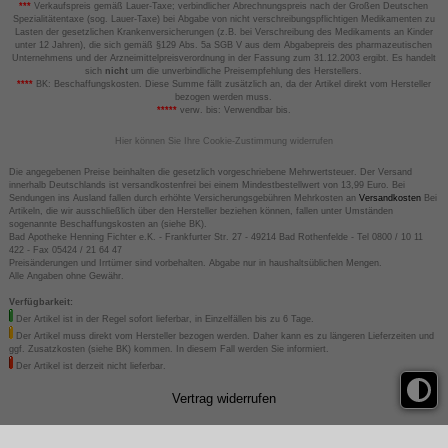
***
Verkaufspreis gemäß Lauer-Taxe; verbindlicher Abrechnungspreis nach der Großen Deutschen
Spezialitätentaxe (sog. Lauer-Taxe) bei Abgabe von nicht verschreibungspflichtigen Medikamenten zu
Lasten der gesetzlichen Krankenversicherungen (z.B. bei Verschreibung des Medikaments an Kinder
unter 12 Jahren), die sich gemäß §129 Abs. 5a SGB V aus dem Abgabepreis des pharmazeutischen
Unternehmens und der Arzneimittelpreisverordnung in der Fassung zum 31.12.2003 ergibt. Es handelt
sich
nicht
um die unverbindliche Preisempfehlung des Herstellers.
****
BK: Beschaffungskosten. Diese Summe fällt zusätzlich an, da der Artikel direkt vom Hersteller
bezogen werden muss.
*****
verw. bis: Verwendbar bis.
Hier können Sie Ihre Cookie-Zustimmung widerrufen
Die angegebenen Preise beinhalten die gesetzlich vorgeschriebene Mehrwertsteuer. Der Versand
innerhalb Deutschlands ist versandkostenfrei bei einem Mindestbestellwert von 13,99 Euro. Bei
Sendungen ins Ausland fallen durch erhöhte Versicherungsgebühren Mehrkosten an
Versandkosten
Bei
Artikeln, die wir ausschließlich über den Hersteller beziehen können, fallen unter Umständen
sogenannte Beschaffungskosten an (siehe BK).
Bad Apotheke Henning Fichter e.K. - Frankfurter Str. 27 - 49214 Bad Rothenfelde - Tel 0800 / 10 11
422 - Fax 05424 / 21 64 47
Preisänderungen und Irrtümer sind vorbehalten. Abgabe nur in haushaltsüblichen Mengen.
Alle Angaben ohne Gewähr.
Verfügbarkeit:
Der Artikel ist in der Regel sofort lieferbar, in Einzelfällen bis zu 6 Tage.
Der Artikel muss direkt vom Hersteller bezogen werden. Daher kann es zu längeren Lieferzeiten und
ggf. Zusatzkosten (siehe BK) kommen. In diesem Fall werden Sie informiert.
Der Artikel ist derzeit nicht lieferbar.
Vertrag widerrufen