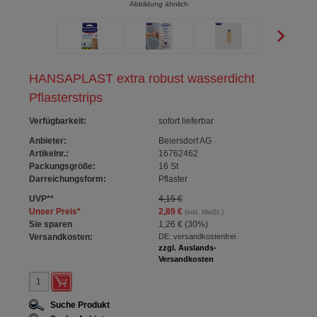
Abbildung ähnlich
HANSAPLAST extra robust wasserdicht
Pflasterstrips
Verfügbarkeit
:
sofort lieferbar
Anbieter:
Beiersdorf AG
Artikelnr.:
16762462
Packungsgröße:
16
St
Darreichungsform:
Pflaster
UVP
**
4,15 €
Unser Preis
*
2,89 €
(inkl. MwSt.)
Sie sparen
1,26 €
(
30%
)
Versandkosten:
DE: versandkostenfrei
zzgl. Auslands-
Versandkosten
Suche Produkt