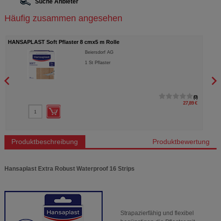
Suche Anbieter
Häufig zusammen angesehen
HANSAPLAST Soft Pflaster 8 cmx5 m Rolle
HANS
Beiersdorf AG
1
St
Pflaster
0
27,89 €
Produktbeschreibung
Produktbewertung
Hansaplast Extra Robust Waterproof 16 Strips
Strapazierfähig und flexibel