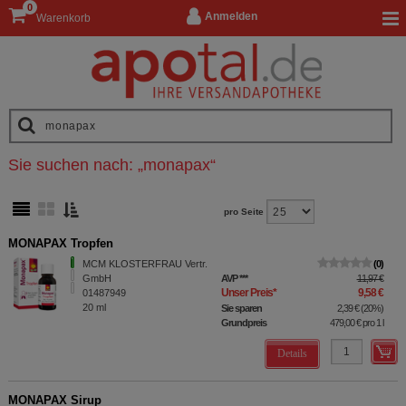
0
Anmelden
Warenkorb
Sie suchen nach:
„
monapax
“
pro Seite
MONAPAX Tropfen
MCM KLOSTERFRAU Vertr.
0
GmbH
AVP
***
11,97 €
Unser Preis
*
9,58 €
01487949
20
ml
Sie sparen
2,39 €
(
20%
)
Grundpreis
479,00 €
pro 1 l
Details
MONAPAX Sirup