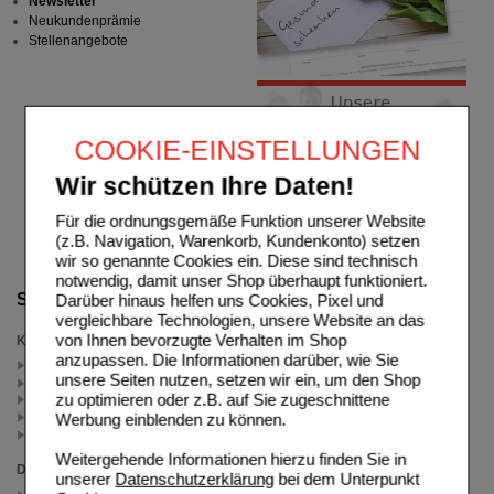
Newsletter
Neukundenprämie
Stellenangebote
COOKIE-EINSTELLUNGEN
Wir schützen Ihre Daten!
Für die ordnungsgemäße Funktion unserer Website
(z.B. Navigation, Warenkorb, Kundenkonto) setzen
wir so genannte Cookies ein. Diese sind technisch
notwendig, damit unser Shop überhaupt funktioniert.
Suche verfeinern
Darüber hinaus helfen uns Cookies, Pixel und
vergleichbare Technologien, unsere Website an das
von Ihnen bevorzugte Verhalten im Shop
Kategorien
anzupassen. Die Informationen darüber, wie Sie
Hustenreiz (5)
unsere Seiten nutzen, setzen wir ein, um den Shop
Hustenmittel (3)
zu optimieren oder z.B. auf Sie zugeschnittene
Tu, was du liebst (2)
M (2)
Werbung einblenden zu können.
Hustenstiller (1)
Weitergehende Informationen hierzu finden Sie in
Darreichungsform
unserer
Datenschutzerklärung
bei dem Unterpunkt
Sirup (2)