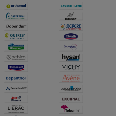
Statistik & Tracking:
Hierüber lassen sich
Informationen über die Art und Weise der Nutzung
unserer Website sammeln, mit deren Hilfe wir unsere
Website weiter für Sie optimieren können, den Inhalt
auf unserer Website aber auch die Werbung auf
Drittseiten möglichst relevant für Sie zu gestalten.
Bitte beachten Sie, dass Daten hierfür teilweise an
Dritte wie z.B. Google oder soziale Medien
übertragen werden.