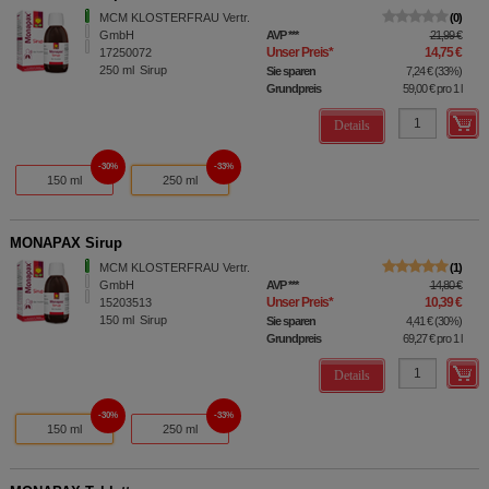
MCM KLOSTERFRAU Vertr.
0
GmbH
AVP
***
21,99 €
Unser Preis
*
14,75 €
17250072
250
ml
Sirup
Sie sparen
7,24 €
(
33%
)
Grundpreis
59,00 €
pro 1 l
Details
30%
33%
150 ml
250 ml
MONAPAX Sirup
MCM KLOSTERFRAU Vertr.
1
GmbH
AVP
***
14,80 €
Unser Preis
*
10,39 €
15203513
150
ml
Sirup
Sie sparen
4,41 €
(
30%
)
Grundpreis
69,27 €
pro 1 l
Details
30%
33%
150 ml
250 ml