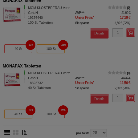
MONAPAX Tabletten
MCM KLOSTERFRAU Vertr.
0
GmbH
AVP
***
21,99 €
Unser Preis
*
17,19 €
19176440
100
St
Tabletten
Sie sparen
4,80 €
(
22%
)
Details
20%
22%
40 St
100 St
MONAPAX Tabletten
MCM KLOSTERFRAU Vertr.
0
GmbH
AVP
***
14,45 €
Unser Preis
*
11,56 €
18323732
40
St
Tabletten
Sie sparen
2,89 €
(
20%
)
Details
20%
22%
40 St
100 St
pro Seite