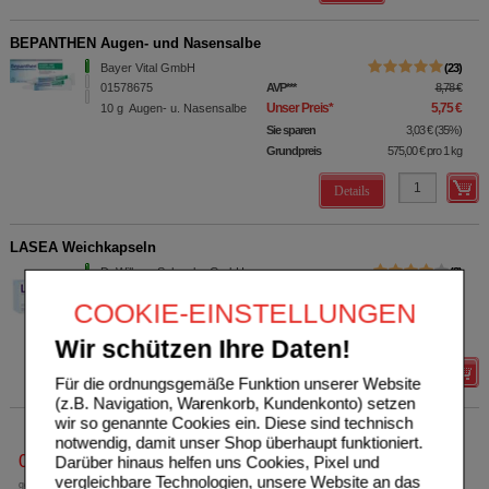
BEPANTHEN Augen- und Nasensalbe
Bayer Vital GmbH
23
01578675
AVP
***
8,78 €
Unser Preis
*
5,75 €
10
g
Augen- u. Nasensalbe
Sie sparen
3,03 €
(
35%
)
Grundpreis
575,00 €
pro 1 kg
Details
LASEA Weichkapseln
Dr.Willmar Schwabe GmbH
3
& Co.KG
AVP
***
46,90 €
COOKIE-EINSTELLUNGEN
05489632
Unser Preis
*
28,83 €
56
St
Weichkapseln
Sie sparen
18,07 €
(
39%
)
Wir schützen Ihre Daten!
Details
Für die ordnungsgemäße Funktion unserer Website
(z.B. Navigation, Warenkorb, Kundenkonto) setzen
wir so genannte Cookies ein. Diese sind technisch
notwendig, damit unser Shop überhaupt funktioniert.
0800-10 11 422
Darüber hinaus helfen uns Cookies, Pixel und
vergleichbare Technologien, unsere Website an das
gebührenfreie Rufnummer