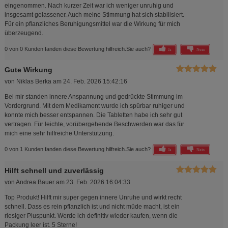
eingenommen. Nach kurzer Zeit war ich weniger unruhig und
insgesamt gelassener. Auch meine Stimmung hat sich stabilisiert.
Für ein pflanzliches Beruhigungsmittel war die Wirkung für mich
überzeugend.
0 von 0 Kunden fanden diese Bewertung hilfreich.
Sie auch?
Ja
Nein
Gute Wirkung
von
Niklas Berka
am
24. Feb. 2026 15:42:16
Bei mir standen innere Anspannung und gedrückte Stimmung im
Vordergrund. Mit dem Medikament wurde ich spürbar ruhiger und
konnte mich besser entspannen. Die Tabletten habe ich sehr gut
vertragen. Für leichte, vorübergehende Beschwerden war das für
mich eine sehr hilfreiche Unterstützung.
0 von 1 Kunden fanden diese Bewertung hilfreich.
Sie auch?
Ja
Nein
Hilft schnell und zuverlässig
von
Andrea Bauer
am
23. Feb. 2026 16:04:33
Top Produkt! Hilft mir super gegen innere Unruhe und wirkt recht
schnell. Dass es rein pflanzlich ist und nicht müde macht, ist ein
riesiger Pluspunkt. Werde ich definitiv wieder kaufen, wenn die
Packung leer ist. 5 Sterne!