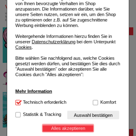
von Ihnen bevorzugte Verhalten im Shop
Versandkostenfrei
anzupassen. Die Informationen darüber, wie Sie
innerhalb Deutschlands bei einem
unsere Seiten nutzen, setzen wir ein, um den Shop
Mindestbestellwert von 13,99 Euro oder bei
zu optimieren oder z.B. auf Sie zugeschnittene
Einsendung eines Kassenrezeptes
Werbung einblenden zu können.
Bewertung
Weitergehende Informationen hierzu finden Sie in
unserer
Datenschutzerklärung
bei dem Unterpunkt
Cookies
.
Bitte wählen Sie nachfolgend aus, welche Cookies
gesetzt werden dürfen, und bestätigen Sie dies durch
"Auswahl bestätigen" oder akzeptieren Sie alle
Cookies durch "Alles akzeptieren":
Mehr Information
Technisch Notwendig:
Technisch erforderlich
Hierbei handelt es sich um
Komfort
Cookies, die für die Grundfunktionen unserer
Website notwendig sind (z.B. Navigation, Warenkorb,
Statistik & Tracking
Auswahl bestätigen
Kundenkonto), weshalb auf diese nicht verzichtet
werden kann.
Alles akzeptieren
Bestellung
Komfort:
Diese Cookies werden genutzt um das