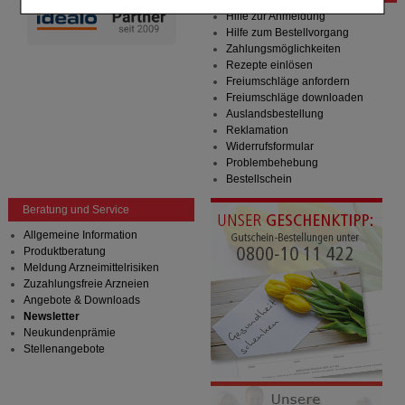
Einkaufserlebnis noch ansprechender zu gestalten,
Hilfe zur Anmeldung
beispielsweise für die Wiedererkennung des
Hilfe zum Bestellvorgang
Besuchers oder unsere Seite an bevorzugte
Zahlungsmöglichkeiten
Verhaltensweisen (z.B. Spracheinstellung)
Rezepte einlösen
anzupassen. Komfort-Cookies ermöglichen es uns
Freiumschläge anfordern
auch auf Ihre Bedürfnisse zugeschrittene Inhalte
Freiumschläge downloaden
anzuzeigen und unser Partnerprogramm zu
Auslandsbestellung
betreiben.
Reklamation
Widerrufsformular
Statistik & Tracking:
Hierüber lassen sich
Problembehebung
Informationen über die Art und Weise der Nutzung
Bestellschein
unserer Website sammeln, mit deren Hilfe wir unsere
Website weiter für Sie optimieren können, den Inhalt
Beratung und Service
auf unserer Website aber auch die Werbung auf
Allgemeine Information
Drittseiten möglichst relevant für Sie zu gestalten.
Produktberatung
Bitte beachten Sie, dass Daten hierfür teilweise an
Meldung Arzneimittelrisiken
Dritte wie z.B. Google oder soziale Medien
Zuzahlungsfreie Arzneien
übertragen werden.
Angebote & Downloads
Newsletter
Neukundenprämie
Stellenangebote