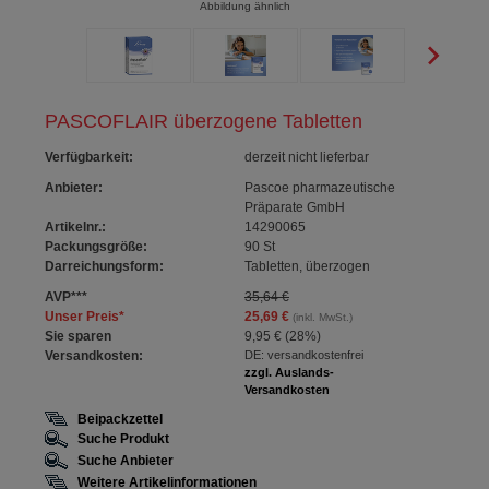
Abbildung ähnlich
PASCOFLAIR überzogene Tabletten
Verfügbarkeit
:
derzeit nicht lieferbar
Anbieter:
Pascoe pharmazeutische
Präparate GmbH
Artikelnr.:
14290065
Packungsgröße:
90
St
Darreichungsform:
Tabletten, überzogen
AVP
***
35,64 €
Unser Preis
*
25,69 €
(inkl. MwSt.)
Sie sparen
9,95 €
(
28%
)
Versandkosten:
DE: versandkostenfrei
zzgl. Auslands-
Versandkosten
Beipackzettel
Suche Produkt
Suche Anbieter
Weitere Artikelinformationen