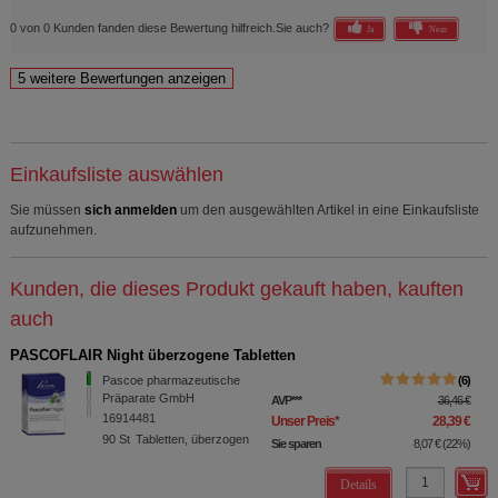
0 von 0 Kunden fanden diese Bewertung hilfreich.
Sie auch?
Ja
Nein
Einkaufsliste auswählen
Sie müssen
sich anmelden
um den ausgewählten Artikel in eine Einkaufsliste
aufzunehmen.
Kunden, die dieses Produkt gekauft haben, kauften
auch
PASCOFLAIR Night überzogene Tabletten
Pascoe pharmazeutische
6
Präparate GmbH
AVP
***
36,46 €
16914481
Unser Preis
*
28,39 €
90
St
Tabletten, überzogen
Sie sparen
8,07 €
(
22%
)
Details