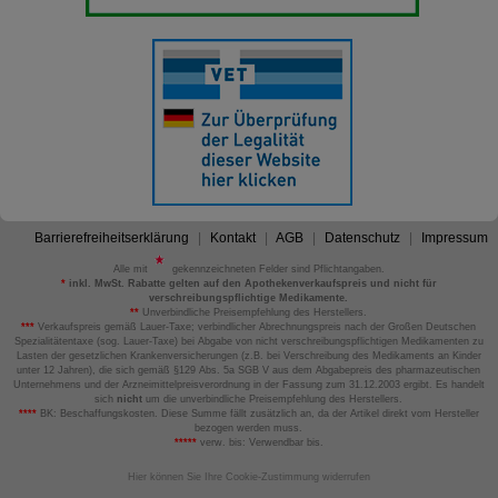
Barrierefreiheitserklärung
Kontakt
AGB
Datenschutz
Impressum
Alle mit
gekennzeichneten Felder sind Pflichtangaben.
*
inkl. MwSt. Rabatte gelten auf den Apothekenverkaufspreis und nicht für
verschreibungspflichtige Medikamente.
**
Unverbindliche Preisempfehlung des Herstellers.
***
Verkaufspreis gemäß Lauer-Taxe; verbindlicher Abrechnungspreis nach der Großen Deutschen
Spezialitätentaxe (sog. Lauer-Taxe) bei Abgabe von nicht verschreibungspflichtigen Medikamenten zu
Lasten der gesetzlichen Krankenversicherungen (z.B. bei Verschreibung des Medikaments an Kinder
unter 12 Jahren), die sich gemäß §129 Abs. 5a SGB V aus dem Abgabepreis des pharmazeutischen
Unternehmens und der Arzneimittelpreisverordnung in der Fassung zum 31.12.2003 ergibt. Es handelt
sich
nicht
um die unverbindliche Preisempfehlung des Herstellers.
****
BK: Beschaffungskosten. Diese Summe fällt zusätzlich an, da der Artikel direkt vom Hersteller
bezogen werden muss.
*****
verw. bis: Verwendbar bis.
Hier können Sie Ihre Cookie-Zustimmung widerrufen